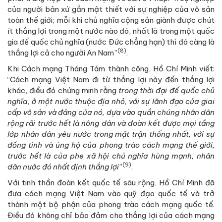
của người bản xứ gắn mật thiết với sự nghiệp của vô sản
toàn thế giới; mỗi khi chủ nghĩa cộng sản giành được chút
ít thắng lợi trong một nước nào đó, nhất là trong một quốc
gia đế quốc chủ nghĩa (nước Đức chẳng hạn) thì đó càng là
(8)
thắng lợi cả cho người An Nam”
.
Khi Cách mạng Tháng Tám thành công, Hồ Chí Minh viết:
“Cách mạng Việt Nam đi từ thắng lợi này đến thắng lợi
khác, điều đó chứng minh rằng
trong thời đại đế quốc chủ
nghĩa, ở một nước thuộc địa nhỏ, với sự lãnh đạo của giai
cấp vô sản và đảng của nó, dựa vào quần chúng nhân dân
rộng rãi trước hết là nông dân và đoàn kết được mọi tầng
lớp nhân dân yêu nước trong mặt trận thống nhất, với sự
đồng tình và ủng hộ của phong trào cách mạng thế giới,
trước hết là của phe xã hội chủ nghĩa hùng mạnh, nhân
(9)
dân nước đó nhất định thắng lợi
”
.
Với tinh thần đoàn kết quốc tế sâu rộng, Hồ Chí Minh đã
đưa cách mạng Việt Nam vào quỹ đạo quốc tế và trở
thành một bộ phận của phong trào cách mạng quốc tế.
Điều đó không chỉ bảo đảm cho thắng lợi của cách mạng