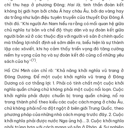
chỉ thu hẹp ở phương Đông;
Hai là
, tinh thần đoàn kết
không bị giới hạn bởi châu Á hay châu Âu, bởi da vàng hay
da trắng như luận điệu tuyên truyền của thuyết Đại Đông Á
thời đó. “Khi người An Nam hiểu ra rằng có mối quan hệ giữa
chủ nghĩa tư bản và chế độ thực dân và sự đoàn kết giữa
người bản xứ ở các thuộc địa với người vô sản ở chính quốc
mà thắng lợi nhất định sẽ sớm diễn ra, biểu hiện là sự thành
lập các xôviết, khi họ cảm thấy triển vọng đó tăng cường
niềm hy vọng của họ và sự đoàn kết đó củng cố những yêu
(7)
sách của họ”
.
Hồ Chí Minh còn chỉ rõ: “Khả năng khởi nghĩa vũ trang ở
Đông Dương. Để một cuộc khởi nghĩa vũ trang ở Đông
Dương có cơ thắng lợi: 1. Phải có tính chất một cuộc khởi
nghĩa quần chúng chứ không phải một cuộc nổi loạn. Cuộc
khởi nghĩa phải được chuẩn bị trong quần chúng, nổ ra
trong thành phố theo kiểu các cuộc cách mạng ở châu Âu,
chứ không phải nổ ra đột ngột ở biên giới Trung Quốc, theo
phương pháp của những nhà cách mạng trước đây. 2. Cuộc
khởi nghĩa phải được nước Nga ủng hộ… 3. Cuộc khởi nghĩa
phải trùng hợp với cách mạng vô sản ở Pháp. 4. Sự nghiệp