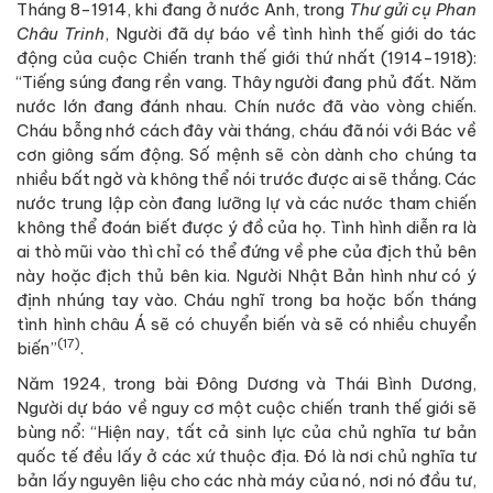
Tháng 8-1914, khi đang ở nước Anh, trong
Thư gửi cụ Phan
Châu Trinh
, Người đã dự báo về tình hình thế giới do tác
động của cuộc Chiến tranh thế giới thứ nhất (1914-1918):
“Tiếng súng đang rền vang. Thây người đang phủ đất. Năm
nước lớn đang đánh nhau. Chín nước đã vào vòng chiến.
Cháu bỗng nhớ cách đây vài tháng, cháu đã nói với Bác về
cơn giông sấm động. Số mệnh sẽ còn dành cho chúng ta
nhiều bất ngờ và không thể nói trước được ai sẽ thắng. Các
nước trung lập còn đang lưỡng lự và các nước tham chiến
không thể đoán biết được ý đồ của họ. Tình hình diễn ra là
ai thò mũi vào thì chỉ có thể đứng về phe của địch thủ bên
này hoặc địch thủ bên kia. Người Nhật Bản hình như có ý
định nhúng tay vào. Cháu nghĩ trong ba hoặc bốn tháng
tình hình châu Á sẽ có chuyển biến và sẽ có nhiều chuyển
(17)
biến”
.
Năm 1924, trong bài Đông Dương và Thái Bình Dương,
Người dự báo về nguy cơ một cuộc chiến tranh thế giới sẽ
bùng nổ: “Hiện nay, tất cả sinh lực của chủ nghĩa tư bản
quốc tế đều lấy ở các xứ thuộc địa. Đó là nơi chủ nghĩa tư
bản lấy nguyên liệu cho các nhà máy của nó, nơi nó đầu tư,