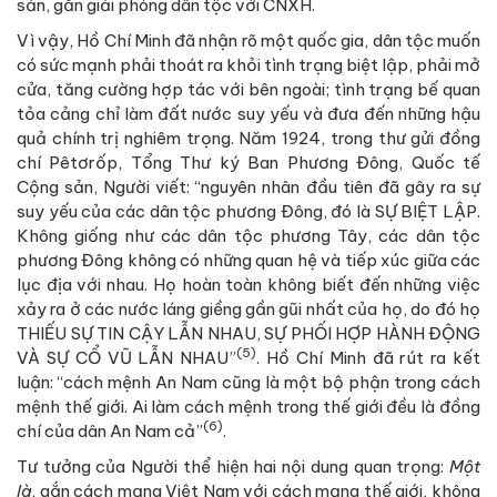
sản, gắn giải phóng dân tộc với CNXH.
Vì vậy, Hồ Chí Minh đã nhận rõ một quốc gia, dân tộc muốn
có sức mạnh phải thoát ra khỏi tình trạng biệt lập, phải mở
cửa, tăng cường hợp tác với bên ngoài; tình trạng bế quan
tỏa cảng chỉ làm đất nước suy yếu và đưa đến những hậu
quả chính trị nghiêm trọng. Năm 1924, trong thư gửi đồng
chí Pêtơrốp, Tổng Thư ký Ban Phương Đông, Quốc tế
Cộng sản, Người viết: “nguyên nhân đầu tiên đã gây ra sự
suy yếu của các dân tộc phương Đông, đó là SỰ BIỆT LẬP.
Không giống như các dân tộc phương Tây, các dân tộc
phương Đông không có những quan hệ và tiếp xúc giữa các
lục địa với nhau. Họ hoàn toàn không biết đến những việc
xảy ra ở các nước láng giềng gần gũi nhất của họ, do đó họ
THIẾU SỰ TIN CẬY LẪN NHAU, SỰ PHỐI HỢP HÀNH ĐỘNG
(5)
VÀ SỰ CỔ VŨ LẪN NHAU”
. Hồ Chí Minh đã rút ra kết
luận: “cách mệnh An Nam cũng là một bộ phận trong cách
mệnh thế giới. Ai làm cách mệnh trong thế giới đều là đồng
(6)
chí của dân An Nam cả”
.
Tư tưởng của Người thể hiện hai nội dung quan trọng:
Một
là
, gắn cách mạng Việt Nam với cách mạng thế giới, không