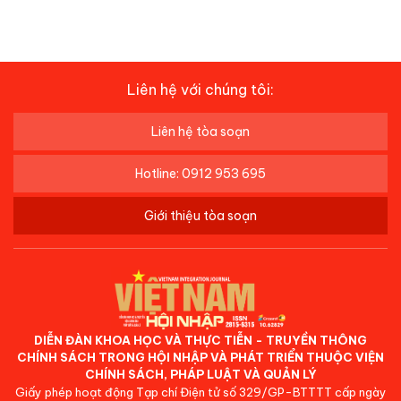
Liên hệ với chúng tôi:
Liên hệ tòa soạn
Hotline: 0912 953 695
Giới thiệu tòa soạn
DIỄN ĐÀN KHOA HỌC VÀ THỰC TIỄN - TRUYỀN THÔNG
CHÍNH SÁCH TRONG HỘI NHẬP VÀ PHÁT TRIỂN THUỘC VIỆN
CHÍNH SÁCH, PHÁP LUẬT VÀ QUẢN LÝ
Giấy phép hoạt động Tạp chí Điện tử số 329/GP-BTTTT cấp ngày