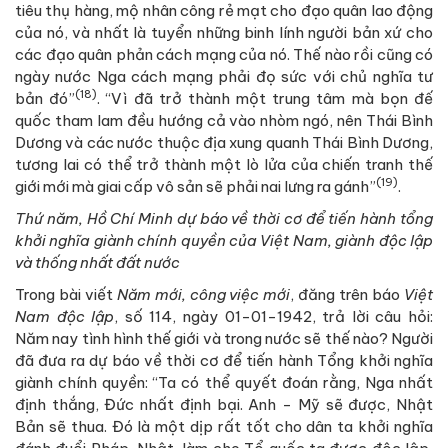
tiêu thụ hàng, mộ nhân công rẻ mạt cho đạo quân lao động
của nó, và nhất là tuyển những binh lính người bản xứ cho
các đạo quân phản cách mạng của nó. Thế nào rồi cũng có
ngày nước Nga cách mạng phải đọ sức với chủ nghĩa tư
(18)
bản đó”
. “Vì đã trở thành một trung tâm mà bọn đế
quốc tham lam đều hướng cả vào nhòm ngó, nên Thái Bình
Dương và các nước thuộc địa xung quanh Thái Bình Dương,
tương lai có thể trở thành một lò lửa của chiến tranh thế
(19)
giới mới mà giai cấp vô sản sẽ phải nai lưng ra gánh”
.
Thứ năm,
Hồ Chí Minh dự báo về thời cơ để tiến hành tổng
khởi nghĩa giành chính quyền của Việt Nam, giành độc lập
và thống nhất đất nước
Trong bài viết
Năm mới, công việc mới
, đăng trên báo
Việt
Nam độc lập
, số 114, ngày 01-01-1942, trả lời câu hỏi:
Năm nay tình hình thế giới và trong nước sẽ thế nào? Người
đã đưa ra dự báo về thời cơ để tiến hành Tổng khởi nghĩa
giành chính quyền: “Ta có thể quyết đoán rằng, Nga nhất
định thắng, Đức nhất định bại. Anh - Mỹ sẽ được, Nhật
Bản sẽ thua. Đó là một dịp rất tốt cho dân ta khởi nghĩa