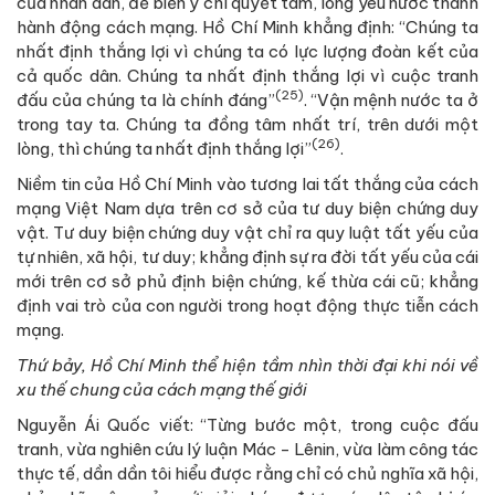
của nhân dân, để biến ý chí quyết tâm, lòng yêu nước thành
hành động cách mạng. Hồ Chí Minh khẳng định: “Chúng ta
nhất định thắng lợi vì chúng ta có lực lượng đoàn kết của
cả quốc dân. Chúng ta nhất định thắng lợi vì cuộc tranh
(25)
đấu của chúng ta là chính đáng”
. “Vận mệnh nước ta ở
trong tay ta. Chúng ta đồng tâm nhất trí, trên dưới một
(26)
lòng, thì chúng ta nhất định thắng lợi”
.
Niềm tin của Hồ Chí Minh vào tương lai tất thắng của cách
mạng Việt Nam dựa trên cơ sở của tư duy biện chứng duy
vật. Tư duy biện chứng duy vật chỉ ra quy luật tất yếu của
tự nhiên, xã hội, tư duy; khẳng định sự ra đời tất yếu của cái
mới trên cơ sở phủ định biện chứng, kế thừa cái cũ; khẳng
định vai trò của con người trong hoạt động thực tiễn cách
mạng.
Thứ bảy,
Hồ Chí Minh thể hiện tầm nhìn thời đại khi nói về
xu thế chung của cách mạng thế giới
Nguyễn Ái Quốc viết: “Từng bước một, trong cuộc đấu
tranh, vừa nghiên cứu lý luận Mác - Lênin, vừa làm công tác
thực tế, dần dần tôi hiểu được rằng chỉ có chủ nghĩa xã hội,