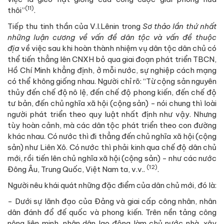
(11)
thôi”
.
Tiếp thu tinh thần của V.I.Lênin trong
Sơ thảo lần thứ nhất
những luận cương về vấn đề dân tộc và vấn đề thuộc
địa
về việc sau khi hoàn thành nhiệm vụ dân tộc dân chủ có
thể tiến thẳng lên CNXH bỏ qua giai đoạn phát triển TBCN,
Hồ Chí Minh khẳng định, ở mỗi nước, sự nghiệp cách mạng
có thể không giống nhau. Người chỉ rõ: “Từ cộng sản nguyên
thủy đến chế độ nô lệ, đến chế độ phong kiến, đến chế độ
tư bản, đến chủ nghĩa xã hội (cộng sản) - nói chung thì loài
người phát triển theo quy luật nhất định như vậy. Nhưng
tùy hoàn cảnh, mà các dân tộc phát triển theo con đường
khác nhau. Có nước thì đi thẳng đến chủ nghĩa xã hội (cộng
sản) như Liên Xô. Có nước thì phải kinh qua chế độ dân chủ
mới, rồi tiến lên chủ nghĩa xã hội (cộng sản) - như các nước
(12)
Đông Âu, Trung Quốc, Việt Nam ta, v.v..
.
Người nêu khái quát những đặc điểm của dân chủ mới, đó là:
- Dưới sự lãnh đạo của Đảng và giai cấp công nhân, nhân
dân đánh đổ đế quốc và phong kiến. Trên nền tảng công
nông liên minh, nhân dân lao động làm chủ nước nhà, xây