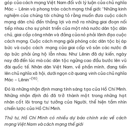
góp của cách mạng Việt Nam đối với lý luận của chủ nghĩa
Mác - Lênin và phong trào cách mạng thế giới: “Những kinh
nghiệm của chúng tôi chứng tỏ rằng muốn đưa cuộc cách
mạng dân chủ đến thắng lợi và mở ra những giai đoạn nối
tiếp nhau cho sự phát triển của một nhà nước dân tộc dân
chủ, giai cấp công nhân và đảng của nó phải lãnh đạo cuộc
cách mạng. Cuộc cách mạng giải phóng các dân tộc bị áp
bức và cuộc cách mạng của giai cấp vô sản các nước đi
áp bức phải ủng hộ lẫn nhau. Như Lênin đã dự kiến, ngày
nay đã đến lúc mà các dân tộc ngửng cao đầu bước lên vũ
đài quốc tế. Nhân dân Việt Nam, về phần mình, đang tiến
lên chủ nghĩa xã hội, dưới ngọn cờ quang vinh của chủ nghĩa
(16)
Mác - Lênin”
.
Đó là những nhận định mang tính sáng tạo của Hồ Chí Minh.
Những nhận định đó đã trở thành một trong những hạt
nhân cốt lõi trong tư tưởng của Người, thể hiện tầm nhìn
chiến lược của Hồ Chí Minh.
Thứ tư,
Hồ Chí Minh có nhiều dự báo chính xác về cách
mạng Việt Nam và cách mạng thế giới