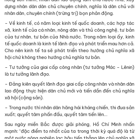
dựng nhân dân dân chủ chuyên chính, nghĩa là dân chủ với
nhân dân, chuyên chính (trừng trị) bọn phản động.
- Về kinh tế, có năm loại: kinh tế quốc doanh, các hợp tác
xã, kinh tế của cá nhân, nông dân và thủ công nghệ, tư bản
của tư nhân, tư bản của Nhà nước. Trong năm loại ấy, kinh
tế quốc doanh là kinh tế lãnh đạo và phát triển mau hơn cả.
Cho nên kinh tế ta sẽ phát triển theo hướng chủ nghĩa xã
hội chứ không theo hướng chủ nghĩa tư bản.
- Tư tưởng của giai cấp công nhân (tư tưởng Mác - Lênin)
là tư tưởng lãnh đạo.
- Đảng kiên quyết lãnh đạo giai cấp công nhân và nhân dân
lao động thực hiện dân chủ mới và tiến dần đến chủ nghĩa
xã hội (cộng sản).
- Trong nước thì nhân dân hăng hái kháng chiến, thi đua sản
xuất; quyết tâm phấn đấu, quyết tâm tiến lên…
Sau ngày miền Bắc được giải phóng, Hồ Chí Minh nhấn
mạnh: “đặc điểm to nhất của ta trong thời kỳ quá độ là từ
một nước nông nghiệp lạc hậu tiến thẳng lên chủ nghĩa xã