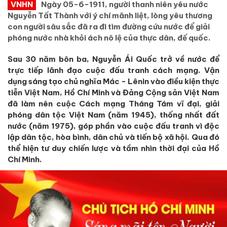
VNHN
Ngày 05-6-1911, người thanh niên yêu nước
Nguyễn Tất Thành với ý chí mãnh liệt, lòng yêu thương
con người sâu sắc đã ra đi tìm đường cứu nước để giải
phóng nước nhà khỏi ách nô lệ của thực dân, đế quốc.
Sau 30 năm bôn ba, Nguyễn Ái Quốc trở về nước để
trực tiếp lãnh đạo cuộc đấu tranh cách mạng. Vận
dụng sáng tạo chủ nghĩa Mác - Lênin vào điều kiện thực
tiễn Việt Nam, Hồ Chí Minh và Đảng Cộng sản Việt Nam
đã làm nên cuộc Cách mạng Tháng Tám vĩ đại, giải
phóng dân tộc Việt Nam (năm 1945), thống nhất đất
nước (năm 1975), góp phần vào cuộc đấu tranh vì độc
lập dân tộc, hòa bình, dân chủ và tiến bộ xã hội. Qua đó
thể hiện tư duy chiến lược và tầm nhìn thời đại của Hồ
Chí Minh.