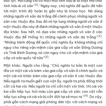
bóc lột. Mà cũng chỉ có một mối tình hữu ái là thật mà thôi:
(1)
tình hữu ái vô sản”
. “Ngày nay, chủ nghĩa đế quốc đã tiến
tới một trình độ hoàn bị gần như là khoa học. Nó dùng
những người vô sản da trắng để chinh phục những người vô
sản các thuộc địa. Sau đó nó lại tung những người vô sản ở
một thuộc địa này đi đánh những người vô sản ở một thuộc
địa khác. Sau hết, nó dựa vào những người vô sản ở các
(2)
thuộc địa để thống trị những người vô sản da trắng”
.
“Những hành động đế quốc chủ nghĩa ấy không những chỉ
nguy cho riêng vận mệnh của giai cấp vô sản Đông Dương
và Thái Bình Dương, nó còn nguy cho cả vận mệnh của giai
(3)
cấp vô sản quốc tế nữa”
.
Mặt khác, Người cho rằng, “Chủ nghĩa tư bản là một con
đỉa có một cái vòi bám vào giai cấp vô sản ở chính quốc và
một cái vòi khác bám vào giai cấp vô sản ở các thuộc địa.
Nếu người ta muốn giết con vật ấy, người ta phải đồng thời
cắt cả hai vòi. Nếu người ta chỉ cắt một vòi thôi, thì cái vòi
kia vẫn tiếp tục hút máu của giai cấp vô sản; con vật vẫn
(4)
tiếp tục sống và cái vòi bị cắt đứt lại sẽ mọc ra”
. Do vậy,
phải gắn cách mạng giải phóng dân tộc với cách mạng vô