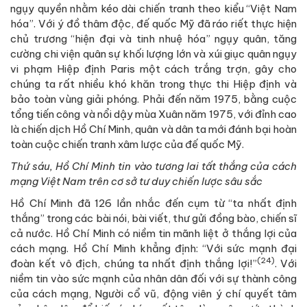
ngụy quyền nhằm kéo dài chiến tranh theo kiểu “Việt Nam
hóa”. Với ý đồ thâm độc, đế quốc Mỹ đã ráo riết thực hiện
chủ trương “hiện đại và tinh nhuệ hóa” ngụy quân, tăng
cường chi viện quân sự khối lượng lớn và xúi giục quân ngụy
vi phạm Hiệp định Paris một cách trắng trợn, gây cho
chúng ta rất nhiều khó khăn trong thực thi Hiệp định và
bảo toàn vùng giải phóng. Phải đến năm 1975, bằng cuộc
tổng tiến công và nổi dậy mùa Xuân năm 1975, với đỉnh cao
là chiến dịch Hồ Chí Minh, quân và dân ta mới đánh bại hoàn
toàn cuộc chiến tranh xâm lược của đế quốc Mỹ.
Thứ sáu,
Hồ Chí Minh tin vào tương lai tất thắng của cách
mạng Việt Nam trên cơ sở tư duy chiến lược sâu sắc
Hồ Chí Minh đã 126 lần nhắc đến cụm từ “ta nhất định
thắng” trong các bài nói, bài viết, thư gửi đồng bào, chiến sĩ
cả nước. Hồ Chí Minh có niềm tin mãnh liệt ở thắng lợi của
cách mạng. Hồ Chí Minh khẳng định: “Với sức mạnh đại
(24)
đoàn kết vô địch, chúng ta nhất định thắng lợi!”
. Với
niềm tin vào sức mạnh của nhân dân đối với sự thành công
của cách mạng, Người cổ vũ, động viên ý chí quyết tâm