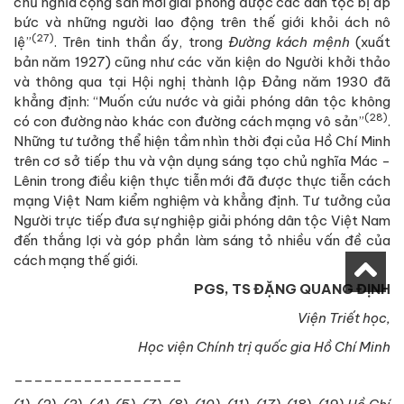
chủ nghĩa cộng sản mới giải phóng được các dân tộc bị áp
bức và những người lao động trên thế giới khỏi ách nô
(27)
lệ”
. Trên tinh thần ấy, trong
Đường kách mệnh
(xuất
bản năm 1927) cũng như các văn kiện do Người khởi thảo
và thông qua tại Hội nghị thành lập Đảng năm 1930 đã
khẳng định: “Muốn cứu nước và giải phóng dân tộc không
(28)
có con đường nào khác con đường cách mạng vô sản”
.
Những tư tưởng thể hiện tầm nhìn thời đại của Hồ Chí Minh
trên cơ sở tiếp thu và vận dụng sáng tạo chủ nghĩa Mác -
Lênin trong điều kiện thực tiễn mới đã được thực tiễn cách
mạng Việt Nam kiểm nghiệm và khẳng định. Tư tưởng của
Người trực tiếp đưa sự nghiệp giải phóng dân tộc Việt Nam
đến thắng lợi và góp phần làm sáng tỏ nhiều vấn đề của
cách mạng thế giới.
PGS, TS ĐẶNG QUANG ĐỊNH
Viện Triết học,
Học viện Chính trị quốc gia Hồ Chí Minh
_________________