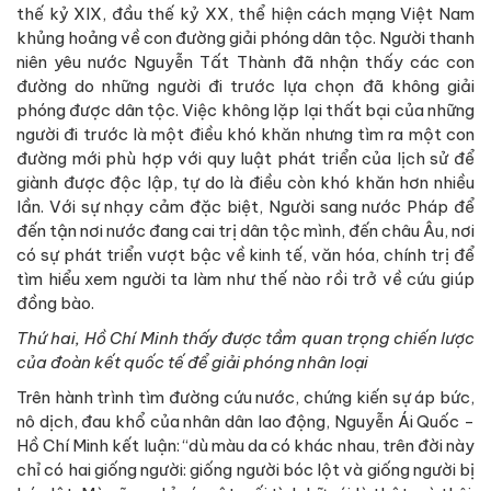
thế kỷ XIX, đầu thế kỷ XX, thể hiện cách mạng Việt Nam
khủng hoảng về con đường giải phóng dân tộc. Người thanh
niên yêu nước Nguyễn Tất Thành đã nhận thấy các con
đường do những người đi trước lựa chọn đã không giải
phóng được dân tộc. Việc không lặp lại thất bại của những
người đi trước là một điều khó khăn nhưng tìm ra một con
đường mới phù hợp với quy luật phát triển của lịch sử để
giành được độc lập, tự do là điều còn khó khăn hơn nhiều
lần. Với sự nhạy cảm đặc biệt, Người sang nước Pháp để
đến tận nơi nước đang cai trị dân tộc mình, đến châu Âu, nơi
có sự phát triển vượt bậc về kinh tế, văn hóa, chính trị để
tìm hiểu xem người ta làm như thế nào rồi trở về cứu giúp
đồng bào.
Thứ hai,
Hồ Chí Minh thấy được tầm quan trọng chiến lược
của đoàn kết quốc tế để giải phóng nhân loại
Trên hành trình tìm đường cứu nước, chứng kiến sự áp bức,
nô dịch, đau khổ của nhân dân lao động, Nguyễn Ái Quốc -
Hồ Chí Minh kết luận: “dù màu da có khác nhau, trên đời này
chỉ có hai giống người: giống người bóc lột và giống người bị