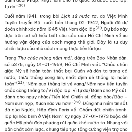
đánh đuổi Pháp, Nhật, làm cho Tổ quốc ta được độc lập,
(20)
tự do”
.
Cuối năm 1941, trong bài
Lịch sử nước ta
, do Việt Minh
Tuyên truyền Bộ, xuất bản tháng 02-1942, Người đã dự
(21)
đoán chính xác năm 1945 Việt Nam độc lập
. Dự báo này
dựa trên cơ sở hiểu biết sâu sắc của Hồ Chí Minh về xu
hướng vận động của cách mạng thế giới. Đây là tư duy
chiến lược của nhà cách mạng thực tiễn lỗi lạc.
Trong
Thư chúc mừng năm mới
, đăng trên Báo Nhân dân,
số 5376, ngày 01-01-1969, Hồ Chí Minh viết: “Chắc chắn
giặc Mỹ sẽ hoàn toàn thất bại. Quân và dân ta trong cả
nước, thừa thắng xông lên, nhất định sẽ thắng lợi hoàn
(22)
toàn”
. “Năm qua thắng lợi vẻ vang/Năm nay tiền tuyến
chắc càng thắng to/Vì độc lập, vì tự do/Đánh cho Mỹ cút,
đánh cho ngụy nhào/Tiến lên! Chiến sĩ, đồng bào/Bắc -
(23)
Nam sum họp, Xuân nào vui hơn!”
. Đúng như niềm tin sắt
đá của Người, Hiệp định Paris về “Chấm dứt chiến tranh,
lập lại hòa bình ở Việt Nam” ký ngày 27-01-1973 buộc đế
quốc Mỹ phải đơn phương rút quân khỏi nước ta. Nhưng với
bản chất xâm lược, chúng tiếp tục tăng cường viện trợ cho