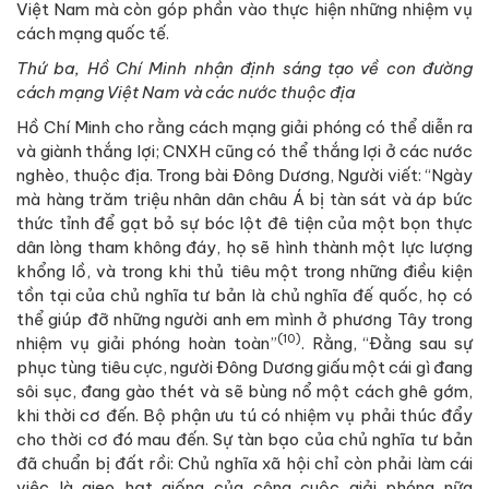
Việt Nam mà còn góp phần vào thực hiện những nhiệm vụ
cách mạng quốc tế.
Thứ ba,
Hồ Chí Minh nhận định sáng tạo về con đường
cách mạng Việt Nam và các nước thuộc địa
Hồ Chí Minh cho rằng cách mạng giải phóng có thể diễn ra
và giành thắng lợi; CNXH cũng có thể thắng lợi ở các nước
nghèo, thuộc địa. Trong bài Đông Dương, Người viết: “Ngày
mà hàng trăm triệu nhân dân châu Á bị tàn sát và áp bức
thức tỉnh để gạt bỏ sự bóc lột đê tiện của một bọn thực
dân lòng tham không đáy, họ sẽ hình thành một lực lượng
khổng lồ, và trong khi thủ tiêu một trong những điều kiện
tồn tại của chủ nghĩa tư bản là chủ nghĩa đế quốc, họ có
thể giúp đỡ những người anh em mình ở phương Tây trong
(10)
nhiệm vụ giải phóng hoàn toàn”
. Rằng, “Đằng sau sự
phục tùng tiêu cực, người Đông Dương giấu một cái gì đang
sôi sục, đang gào thét và sẽ bùng nổ một cách ghê gớm,
khi thời cơ đến. Bộ phận ưu tú có nhiệm vụ phải thúc đẩy
cho thời cơ đó mau đến. Sự tàn bạo của chủ nghĩa tư bản
đã chuẩn bị đất rồi: Chủ nghĩa xã hội chỉ còn phải làm cái
việc là gieo hạt giống của công cuộc giải phóng nữa