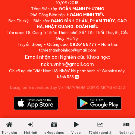
10/09/2018.
Tổng Biên tập:
ĐOÀN MẠNH PHƯƠNG
Phó Tổng Biên tập:
HOÀNG MINH TIẾN
Ban Thư ký - Biên tập:
ĐẶNG ĐÌNH CHẤN, PHẠM THỦY, CAO
HÀ, NHẬT QUANG, ĐOÀN HIẾU
Tòa soạn:T8, Cung Trí thức Thành phố, Số 1 Tôn Thất Thuyết, Cầu
Giấy, Hà Nội.
Truyền thông - Quảng cáo:
0826166777
- Hòm thư:
tcvietnamhoinhap@gmail.com
Email nhận bài Nghiên cứu Khoa học:
nckh.vnhn@gmail.com
Ghi rõ nguồn "Việt Nam Hội Nhập" khi phát hành từ Website này.
Kênh RSS
Designed & developed by VIETNAMPEDIA.COM
©
AICMS v2022
Trang chủ
Mới nhất
eMagazines
Video
Tỷ giá ngoại tệ
Ngôn ngữ