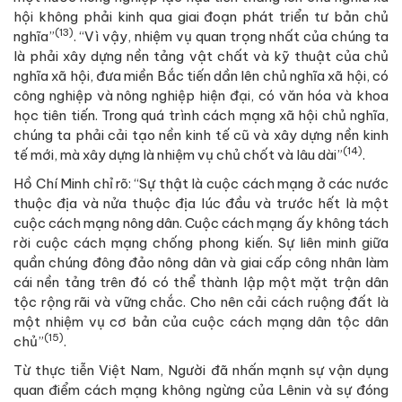
hội không phải kinh qua giai đoạn phát triển tư bản chủ
(13)
nghĩa”
. “Vì vậy, nhiệm vụ quan trọng nhất của chúng ta
là phải xây dựng nền tảng vật chất và kỹ thuật của chủ
nghĩa xã hội, đưa miền Bắc tiến dần lên chủ nghĩa xã hội, có
công nghiệp và nông nghiệp hiện đại, có văn hóa và khoa
học tiên tiến. Trong quá trình cách mạng xã hội chủ nghĩa,
chúng ta phải cải tạo nền kinh tế cũ và xây dựng nền kinh
(14)
tế mới, mà xây dựng là nhiệm vụ chủ chốt và lâu dài”
.
Hồ Chí Minh chỉ rõ: “Sự thật là cuộc cách mạng ở các nước
thuộc địa và nửa thuộc địa lúc đầu và trước hết là một
cuộc cách mạng nông dân. Cuộc cách mạng ấy không tách
rời cuộc cách mạng chống phong kiến. Sự liên minh giữa
quần chúng đông đảo nông dân và giai cấp công nhân làm
cái nền tảng trên đó có thể thành lập một mặt trận dân
tộc rộng rãi và vững chắc. Cho nên cải cách ruộng đất là
một nhiệm vụ cơ bản của cuộc cách mạng dân tộc dân
(15)
chủ”
.
Từ thực tiễn Việt Nam, Người đã nhấn mạnh sự vận dụng
quan điểm cách mạng không ngừng của Lênin và sự đóng