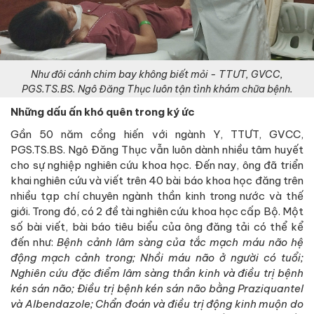
Như đôi cánh chim bay không biết mỏi - TTƯT, GVCC,
PGS.TS.BS. Ngô Đăng Thục luôn tận tình khám chữa bệnh.
Những dấu ấn khó quên trong ký ức
Gần 50 năm cồng hiến với ngành Y, TTƯT, GVCC,
PGS.TS.BS. Ngô Đăng Thục vẫn luôn dành nhiều tâm huyết
cho sự nghiệp nghiên cứu khoa học. Đến nay, ông đã triển
khai nghiên cứu và viết trên 40 bài báo khoa học đăng trên
nhiều tạp chí chuyên ngành thần kinh trong nước và thế
giới. Trong đó, có 2 đề tài nghiên cứu khoa học cấp Bộ. Một
số bài viết, bài báo tiêu biểu của ông đăng tải có thể kể
đến như:
Bệnh cảnh lâm sàng của tắc mạch máu não hệ
động mạch cảnh trong; Nhồi máu não ở người có tuổi;
Nghiên cứu đặc điểm lâm sàng thần kinh và điều trị bệnh
kén sán não; Điều trị bệnh kén sán não bằng Praziquantel
và Albendazole; Chẩn đoán và điều trị động kinh muộn do