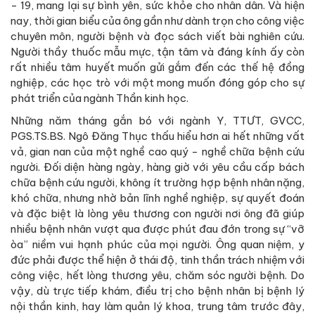
- 19, mang lại sự bình yên, sức khỏe cho nhân dân. Và hiện
nay, thời gian biểu của ông gần như dành trọn cho công việc
chuyên môn, người bệnh và đọc sách viết bài nghiên cứu.
Người thầy thuốc mẫu mực, tận tâm và đáng kính ấy còn
rất nhiều tâm huyết muốn gửi gắm đến các thế hệ đồng
nghiệp, các học trò với một mong muốn đóng góp cho sự
phát triển của ngành Thần kinh học.
Những năm tháng gắn bó với ngành Y, TTƯT, GVCC,
PGS.TS.BS. Ngô Đăng Thục thấu hiểu hơn ai hết những vất
vả, gian nan của một nghề cao quý - nghề chữa bệnh cứu
người. Đối diện hàng ngày, hàng giờ với yêu cầu cấp bách
chữa bệnh cứu người, không ít trường hợp bệnh nhân nặng,
khó chữa, nhưng nhờ bản lĩnh nghề nghiệp, sự quyết đoán
và đặc biệt là lòng yêu thương con người nơi ông đã giúp
nhiều bệnh nhân vượt qua được phút đau đớn trong sự “vỡ
òa” niềm vui hạnh phúc của mọi người. Ông quan niệm, y
đức phải được thể hiện ở thái độ, tinh thần trách nhiệm với
công việc, hết lòng thương yêu, chăm sóc người bệnh. Do
vậy, dù trực tiếp khám, điều trị cho bệnh nhân bị bệnh lý
nội thần kinh, hay làm quản lý khoa, trung tâm trước đây,