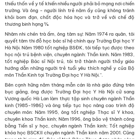
thiếu thốn về y tế khiến nhiều người phải bỏ mạng nơi chiến
trường. Và ông - người lính trẻ năm ấy cũng không tránh
khỏi bom đạn, chất độc hóa học và trở về với chế độ
thương binh hạng ¾.
Nhâm nhi chén trà ấm, ông tâm sự: Năm 1974 ra quân, tôi
quyết tâm thi đỗ học bác sĩ hệ chính quy Trường Đại học Y
Hà Nội. Năm 1980 tốt nghiệp BSĐK, tôi tiếp tục được theo
học nội trú bệnh viện, chuyên ngành: Thần kinh. Năm 1983,
tốt nghiệp Bác sĩ Nội trú, tôi trở thành người thầy giáo
hướng dẫn những người trẻ tuổi yêu thích nghề y của Bộ
môn Thần Kinh tại Trường Đại học Y Hà Nội.”.
Bên cạnh hững năm tháng mẫn cán là nhà giáo đứng trên
bục giảng, ông được Trường Đại học Y Hà Nội cử sang
Vương quốc Hà Lan làm thực tập sinh chuyên ngành Thần
kinh (1985-1986) và ông tiếp tục học nâng cao trình độ
chuyên môn: Năm 1995, ông tốt nghiệp Thạc sĩ Y khoa,
chuyên khoa Thần kinh; Năm 1996, ông bảo vệ thành công
bằng Tiến sĩ y học, chuyên ngành Thần kinh; Tốt nghiệp
khóa học BSCKII chuyên ngành Thần kinh năm 2001. Cũng