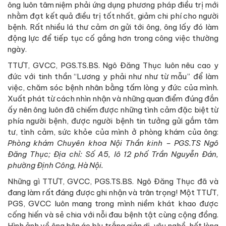
ông luôn tâm niệm phải ứng dụng phương pháp điều trị mới
nhằm đạt kết quả điều trị tốt nhất, giảm chi phí cho người
bệnh. Rất nhiều lá thư cảm ơn gửi tới ông, ông lấy đó làm
động lực để tiếp tục cố gắng hơn trong công việc thường
ngày.
TTƯT, GVCC, PGS.TS.BS. Ngô Đăng Thục luôn nêu cao y
đức với tinh thần “Lương y phải như như từ mẫu” để làm
việc, chăm sóc bệnh nhân bằng tấm lòng y đức của mình.
Xuất phát từ cách nhìn nhận và những quan điểm đúng đắn
ấy nên ông luôn đã chiếm được những tình cảm đặc biệt từ
phía người bệnh, được người bệnh tin tưởng gửi gắm tâm
tư, tình cảm, sức khỏe của mình ở phòng khám của ông:
Phòng khám Chuyên khoa Nội Thần kinh – PGS.TS Ngô
Đăng Thục; Địa chỉ: Số A5, lô 12 phố Trần Nguyễn Đán,
phường Định Công, Hà Nội.
Những gì TTƯT, GVCC, PGS.TS.BS. Ngô Đăng Thục đã và
đang làm rất đáng được ghi nhận và trân trọng! Một TTƯT,
PGS, GVCC luôn mang trong mình niềm khát khao được
cống hiến và sẻ chia với nỗi đau bệnh tật cùng cộng đồng.
Hình ảnh về ông bên áo blu trắng giản dị, yêu nghề, hết lòng