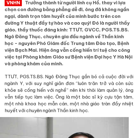
VNHN
Trưởng thành từ người lính cụ Hồ, thay vì lựa
chọn con đường bằng phẳng dễ đi, ông đã không ngần
ngại, dành trọn tâm huyết của mình bước trên con
đường Y thuật đầy tự hào và cao quý! Đó là người thầy
giáo, thầy thuốc đáng kính: TTƯT, GVCC, PGS.TS.BS.
Ngô Đăng Thục, chuyên gia đầu ngành về Thần kinh
học - nguyên Phó Giám đốc Trung tâm Đào tạo, Bệnh
viện Bạch Mai. Hiện ông vẫn cống hiến trí tuệ cho công
việc tại Phòng khám Giáo sư Bệnh viện Đại học Y Hà Nội
và phòng khám của mình.
TTƯT, PGS.TS.BS. Ngô Đăng Thục gắn bó cả cuộc đời với
ngành Y, với suy nghĩ giản đơn “luôn trăn trở và còn sức
khỏe sẽ cống hiến với nghề” nên khi thôi làm quản lý, ông
vẫn tiếp tục làm việc. Ông là một bác sĩ kỳ cựu tận tâm,
một nhà khoa học mẫn cán, một nhà giáo tràn đầy nhiệt
huyết với chuyên ngành Thần kinh học.