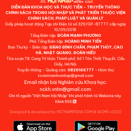
DIỄN ĐÀN KHOA HỌC VÀ THỰC TIỄN - TRUYỀN THÔNG
CHÍNH SÁCH TRONG HỘI NHẬP VÀ PHÁT TRIỂN THUỘC VIỆN
CHÍNH SÁCH, PHÁP LUẬT VÀ QUẢN LÝ
Giấy phép hoạt động Tạp chí Điện tử số 329/GP-BTTTT cấp ngày
10/09/2018.
Tổng Biên tập:
ĐOÀN MẠNH PHƯƠNG
Phó Tổng Biên tập:
HOÀNG MINH TIẾN
Ban Thư ký - Biên tập:
ĐẶNG ĐÌNH CHẤN, PHẠM THỦY, CAO
HÀ, NHẬT QUANG, ĐOÀN HIẾU
Tòa soạn:T8, Cung Trí thức Thành phố, Số 1 Tôn Thất Thuyết, Cầu
Giấy, Hà Nội.
Truyền thông - Quảng cáo:
0826166777
- Hòm thư:
tcvietnamhoinhap@gmail.com
Email nhận bài Nghiên cứu Khoa học:
nckh.vnhn@gmail.com
Ghi rõ nguồn "Việt Nam Hội Nhập" khi phát hành từ Website này.
Kênh RSS
Designed & developed by VIETNAMPEDIA.COM
©
AICMS v2022