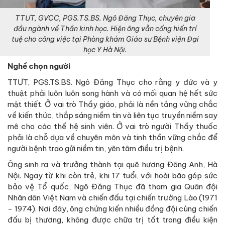
TTƯT, GVCC, PGS.TS.BS. Ngô Đăng Thục, chuyên gia
đầu ngành về Thần kinh học. Hiện ông vẫn cống hiến trí
tuệ cho công việc tại Phòng khám Giáo sư Bệnh viện Đại
học Y Hà Nội.
Nghề chọn người
TTƯT, PGS.TS.BS. Ngô Đăng Thục cho rằng y đức và y
thuật phải luôn luôn song hành và có mối quan hệ hết sức
mật thiết. Ở vai trò Thầy giáo, phải là nền tảng vững chắc
về kiến thức, thắp sáng niềm tin và liên tục truyền niềm say
mê cho các thế hệ sinh viên. Ở vai trò người Thầy thuốc
phải là chỗ dựa về chuyên môn và tinh thần vững chắc để
người bệnh trao gửi niềm tin, yên tâm điều trị bệnh.
Ông sinh ra và trưởng thành tại quê hương Đông Anh, Hà
Nội. Ngay từ khi còn trẻ, khi 17 tuổi, với hoài bão góp sức
bảo vệ Tổ quốc, Ngô Đăng Thục đã tham gia Quân đội
Nhân dân Việt Nam và chiến đấu tại chiến trường Lào (1971
- 1974). Nơi đây, ông chứng kiến nhiều đồng đội cùng chiến
đấu bị thương, không được chữa trị tốt trong điều kiện