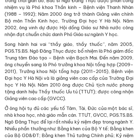
trong thời gian đó, Bác sĩ Ngô Đăng Thục được phân công
nhiệm vụ là Phó khoa Thần kinh – Bệnh viện Thanh Nhàn
(1988 – 1992); Năm 2000 ông trở thành Giảng viên chính
Bộ môn Thần Kinh học, Trường Đại học Y Hà Nội. Năm
2002, ông vinh dự được Hội dồng Giáo sư Nhà nước công
nhận đạt chuẩn chức danh Phó Giáo sư ngành Y học.
Song hành hai vai “thầy giáo, thầy thuốc”, năm 2005,
PGS.TS.BS. Ngô Đăng Thục được bổ nhiệm là Phó giám đốc
Trung tâm Đào tạo – Bệnh viện Bạch Mai. Đến năm 2009,
ông chuyển sang là Phó trưởng khoa Nội tổng hợp (2009-
2011), Trưởng khoa Nội tổng hợp (2011-2015), Bệnh viện
Đại học Y Hà Nội và là giảng viên cao cấp của Trường Đại
học Y Hà Nội. Năm 2010 ông được Chủ tịch nước phong
tặng danh hiệu Thầy thuốc Ưu tú (TTƯT); được công nhận
Giảng viên cao cấp (GVCC).
Ở ông hội tụ đủ các yếu tố Tâm, Tài, Đức của một bác sĩ,
nhà khoa học, nhà giáo mẫn cán. TTƯT, GVCC, PGS.TS.BS.
Ngô Đăng Thục để lại rất nhiều kỷ niệm đẹp trong ngành Y.
Nhiều phần thưởng như: Bằng khen của Bộ Y tế; Bằng khen
của Bộ GD&ĐT; Bằng khen Thủ tướng Chính phủ; Kỷ niệm