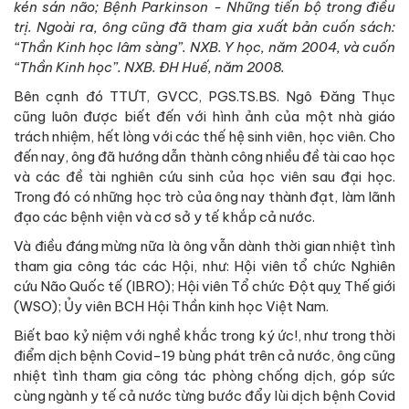
kén sán não; Bệnh Parkinson - Những tiến bộ trong điều
trị. Ngoài ra, ông cũng đã tham gia xuất bản cuốn sách:
“Thần Kinh học lâm sàng”. NXB. Y học, năm 2004, và cuốn
“Thần Kinh học”. NXB. ĐH Huế, năm 2008.
Bên cạnh đó TTƯT, GVCC, PGS.TS.BS. Ngô Đăng Thục
cũng luôn được biết đến với hình ảnh của một nhà giáo
trách nhiệm, hết lòng với các thế hệ sinh viên, học viên. Cho
đến nay, ông đã hướng dẫn thành công nhiều đề tài cao học
và các đề tài nghiên cứu sinh của học viên sau đại học.
Trong đó có những học trò của ông nay thành đạt, làm lãnh
đạo các bệnh viện và cơ sở y tế khắp cả nước.
Và điều đáng mừng nữa là ông vẫn dành thời gian nhiệt tình
tham gia công tác các Hội, như: Hội viên tổ chức Nghiên
cứu Não Quốc tế (IBRO); Hội viên Tổ chức Đột quỵ Thế giới
(WSO); Ủy viên BCH Hội Thần kinh học Việt Nam.
Biết bao kỷ niệm với nghề khắc trong ký ức!, như trong thời
điểm dịch bệnh Covid-19 bùng phát trên cả nước, ông cũng
nhiệt tình tham gia công tác phòng chống dịch, góp sức
cùng ngành y tế cả nước từng bước đẩy lùi dịch bệnh Covid