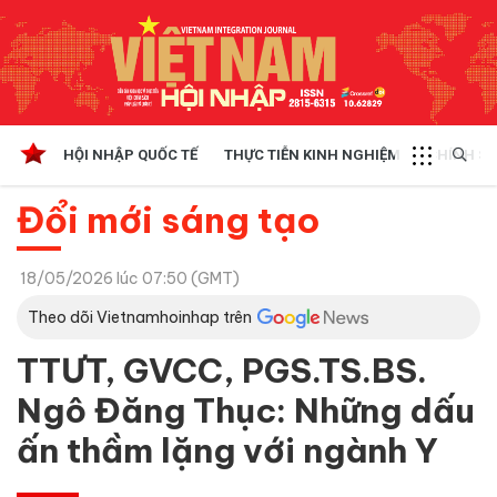
HỘI NHẬP QUỐC TẾ
THỰC TIỄN KINH NGHIỆM
CHÍNH SÁ
Đổi mới sáng tạo
18/05/2026 lúc 07:50 (GMT)
Theo dõi Vietnamhoinhap trên
TTƯT, GVCC, PGS.TS.BS.
Ngô Đăng Thục: Những dấu
ấn thầm lặng với ngành Y