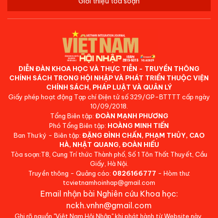
Giới thiệu tòa soạn
DIỄN ĐÀN KHOA HỌC VÀ THỰC TIỄN - TRUYỀN THÔNG
CHÍNH SÁCH TRONG HỘI NHẬP VÀ PHÁT TRIỂN THUỘC VIỆN
CHÍNH SÁCH, PHÁP LUẬT VÀ QUẢN LÝ
Giấy phép hoạt động Tạp chí Điện tử số 329/GP-BTTTT cấp ngày
10/09/2018.
Tổng Biên tập:
ĐOÀN MẠNH PHƯƠNG
Phó Tổng Biên tập:
HOÀNG MINH TIẾN
Ban Thư ký - Biên tập:
ĐẶNG ĐÌNH CHẤN, PHẠM THỦY, CAO
HÀ, NHẬT QUANG, ĐOÀN HIẾU
Tòa soạn:T8, Cung Trí thức Thành phố, Số 1 Tôn Thất Thuyết, Cầu
Giấy, Hà Nội.
Truyền thông - Quảng cáo:
0826166777
- Hòm thư:
tcvietnamhoinhap@gmail.com
Email nhận bài Nghiên cứu Khoa học:
nckh.vnhn@gmail.com
Ghi rõ nguồn "Việt Nam Hội Nhập" khi phát hành từ Website này.