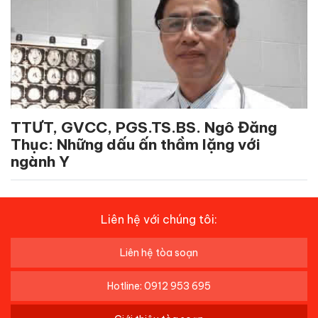
TTƯT, GVCC, PGS.TS.BS. Ngô Đăng
Thục: Những dấu ấn thầm lặng với
ngành Y
Liên hệ với chúng tôi:
Liên hệ tòa soạn
Hotline: 0912 953 695