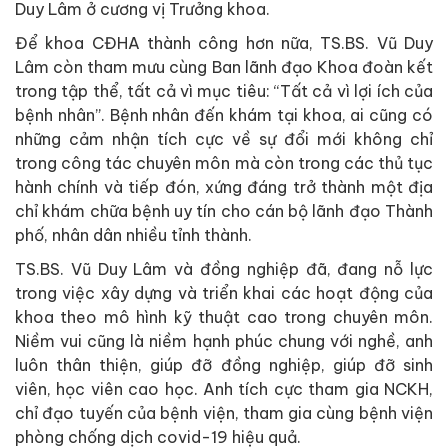
Duy Lâm ở cương vị Trưởng khoa.
Để khoa CĐHA thành công hơn nữa, TS.BS. Vũ Duy
Lâm còn tham mưu cùng Ban lãnh đạo Khoa đoàn kết
trong tập thể, tất cả vì mục tiêu: “Tất cả vì lợi ích của
bệnh nhân”. Bệnh nhân đến khám tại khoa, ai cũng có
những cảm nhận tích cực về sự đổi mới không chỉ
trong công tác chuyên môn mà còn trong các thủ tục
hành chính và tiếp đón, xứng đáng trở thành một địa
chỉ khám chữa bệnh uy tín cho cán bộ lãnh đạo Thành
phố, nhân dân nhiều tỉnh thành.
TS.BS. Vũ Duy Lâm và đồng nghiệp đã, đang nỗ lực
trong việc xây dựng và triển khai các hoạt động của
khoa theo mô hình kỹ thuật cao trong chuyên môn.
Niềm vui cũng là niềm hạnh phúc chung với nghề, anh
luôn thân thiện, giúp đỡ đồng nghiệp, giúp đỡ sinh
viên, học viên cao học. Anh tích cực tham gia NCKH,
chỉ đạo tuyến của bệnh viện, tham gia cùng bệnh viện
phòng chống dịch covid-19 hiệu quả.