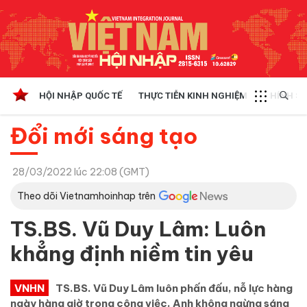
HỘI NHẬP QUỐC TẾ
THỰC TIỄN KINH NGHIỆM
CHÍNH SÁ
Đổi mới sáng tạo
28/03/2022 lúc 22:08 (GMT)
Theo dõi Vietnamhoinhap trên
TS.BS. Vũ Duy Lâm: Luôn
khẳng định niềm tin yêu
VNHN
TS.BS. Vũ Duy Lâm luôn phấn đấu, nỗ lực hàng
ngày hàng giờ trong công việc. Anh không ngừng sáng