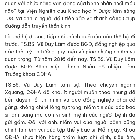
quan với chức năng vận động của bệnh nhân nhồi máu
não” tại Viện Nghiên cứu Khoa học Y Dược lâm sàng
108. Và anh là người đầu tiên bảo vệ thành công Chụp
đường dẫn truyền thần kinh.
Là thế hệ đi sau, tiếp nối thành quả của các thế hệ đi
trước, TS.BS. Vũ Duy Lâm được BGĐ, đồng nghiệp qua
các thời kỳ tin tưởng quý mến và giao những nhiệm vụ
quan trọng. Từ năm 2016 đến nay, TS.BS. Vũ Duy Lâm
được BGĐ Bệnh viện Thanh Nhàn bổ nhiệm làm
Trưởng khoa CĐHA.
TS.BS. Vũ Duy Lâm tâm sự: Theo chuyên ngành
Xquang, CĐHA đã khó, ít người muốn theo nhưng đã
bén duyên rồi thì mình và các đồng nghiệp phải cố
gắng, không chỉ vì lòng tự trọng, niềm tin của các bác
sĩ lâm sàng mà còn vì sinh mệnh của người bệnh đã
gửi gắm. Đối với anh, niềm vui của người bệnh cũng
chính là niềm vui của tập thể y bác sĩ. Mỗi ngày, Khoa
CĐHA thực hiện hàng trăm lượt chỉ định, siêu âm,