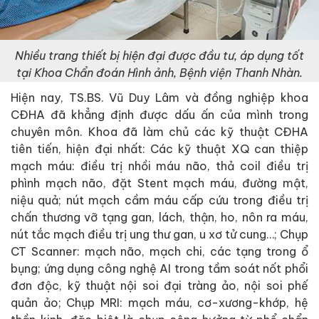
Nhiều trang thiết bị hiện đại được đầu tư, áp dụng tốt
tại Khoa Chẩn đoán Hình ảnh, Bệnh viện Thanh Nhàn.
Hiện nay, TS.BS. Vũ Duy Lâm và đồng nghiệp khoa
CĐHA đã khẳng định được dấu ấn của mình trong
chuyên môn. Khoa đã làm chủ các kỹ thuật CĐHA
tiên tiến, hiện đại nhất: Các kỹ thuật XQ can thiệp
mạch máu: điều trị nhồi máu não, thả coil điều trị
phình mạch não, đặt Stent mạch máu, đường mật,
niệu quả; nút mạch cầm máu cấp cứu trong điều trị
chấn thương vỡ tạng gan, lách, thận, ho, nôn ra máu,
nút tắc mạch điều trị ung thư gan, u xơ tử cung…; Chụp
CT Scanner: mạch não, mạch chi, các tạng trong ổ
bụng; ứng dụng công nghệ AI trong tầm soát nốt phổi
đơn độc, kỹ thuật nội soi đại tràng ảo, nội soi phế
quản ảo; Chụp MRI: mạch máu, cơ-xương-khớp, hệ