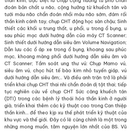
thần kinh, đặc biệt là chụp cộng hưởng từ phổ chẩn
đoán bản chất u não, cộng hưởng từ khuếch tán và
tưới máu não chẩn đoán nhồi máu não sớm, đám rối
thần kinh cánh tay, chụp CHT động học sàn chậu; Sinh
thiết các khối u trung thất, u phổi, u trong ổ bụng, u
sau phúc mạc dưới hướng dẫn của máy CT Scanner;
Sinh thiết dưới hướng dẫn siêu âm Volume Navigation;
Dẫn lưu các ổ áp xe trong ổ bụng, khoang sau phúc
mạc, khoang màng phổi dưới hướng dẫn siêu âm và
CT Scanner; Tầm soát ung thư vú: Chụp Mamo vú,
siêu âm vú, chọc hút tế bào kim nhỏ tuyến giáp, vú
dưới hướng dẫn siêu âm;.. Và điều anh trăn trở là phải
triển khai chụp CHT thai nhi chẩn đoán dị tật thai; tiếp
tục nghiên cứu về chụp CHT Sức căng khuếch tán
(DTI) trong các bệnh lý thoái hóa thần kinh ở người
già, triển khai thêm các kỹ thuật cao trong Can thiệp
thần kinh… để theo kịp xu thế phát triển kỹ thuật của
khu vực và thế giới. Đây có lẽ cũng chính là một trong
những mong muốn, tâm nguyện lớn nhất của BS. Vũ