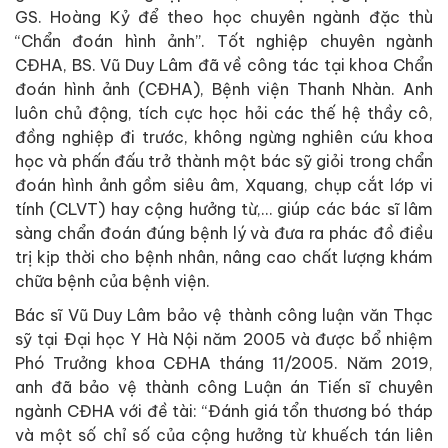
GS. Hoàng Kỷ để theo học chuyên ngành đặc thù
“Chẩn đoán hình ảnh”. Tốt nghiệp chuyên ngành
CĐHA, BS. Vũ Duy Lâm đã về công tác tại khoa Chẩn
đoán hình ảnh (CĐHA), Bệnh viện Thanh Nhàn. Anh
luôn chủ động, tích cực học hỏi các thế hệ thầy cô,
đồng nghiệp đi trước, không ngừng nghiên cứu khoa
học và phấn đấu trở thành một bác sỹ giỏi trong chẩn
đoán hình ảnh gồm siêu âm, Xquang, chụp cắt lớp vi
tính (CLVT) hay cộng hưởng từ,… giúp các bác sĩ lâm
sàng chẩn đoán đúng bệnh lý và đưa ra phác đồ điều
trị kịp thời cho bệnh nhân, nâng cao chất lượng khám
chữa bệnh của bệnh viện.
Bác sĩ Vũ Duy Lâm bảo vệ thành công luận văn Thạc
sỹ tại Đại học Y Hà Nội năm 2005 và được bổ nhiệm
Phó Trưởng khoa CĐHA tháng 11/2005. Năm 2019,
anh đã bảo vệ thành công Luận án Tiến sĩ chuyên
ngành CĐHA với đề tài: “Đánh giá tổn thương bó tháp
và một số chỉ số của cộng hưởng từ khuếch tán liên