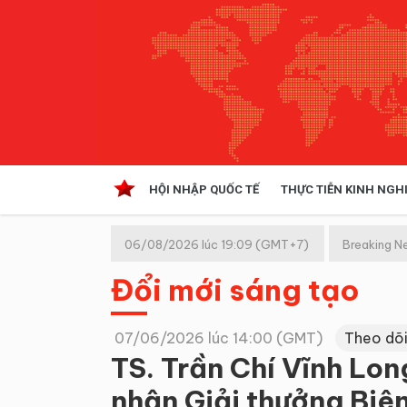
HỘI NHẬP QUỐC TẾ
THỰC TIỄN KINH NGH
HỘI NHẬP QUỐC TẾ
VĂN 
06/08/2026 lúc 19:09 (GMT+7)
Breaking N
Kinh tế hội nhập
Đổi mới sáng tạo
Doanh nghiệp
NGHIÊN CỨU PHÁP LUẬT
THỰC
07/06/2026 lúc 14:00 (GMT)
Theo dõi
TS. Trần Chí Vĩnh Lo
nhận Giải thưởng Biê