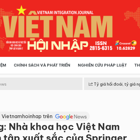
IỆM
CHÍNH SÁCH VÀ PHÁT TRIỂN
NGHIÊN CỨU PHÁP LUẬT
TH
HÓA XÃ HỘI
CHÍNH SÁCH
ews
Tỷ giá hối đoái, tỷ giá n
 TIỄN QUẢN LÝ
VIỆT NAM ĐIỂM ĐẾN
 Vietnamhoinhap trên
ng: Nhà khoa học Việt Nam
n tập xuất sắc của Springer