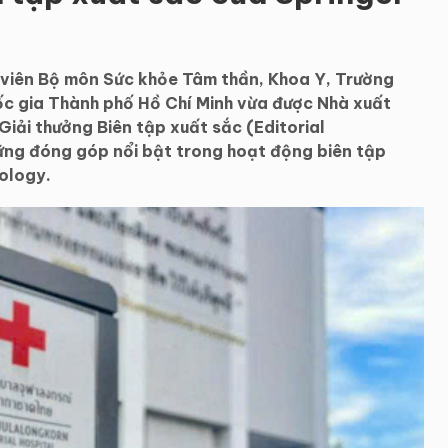
 viên Bộ môn Sức khỏe Tâm thần, Khoa Y, Trường
ốc gia Thành phố Hồ Chí Minh vừa được Nhà xuất
iải thưởng Biên tập xuất sắc (Editorial
ững đóng góp nổi bật trong hoạt động biên tập
ology.