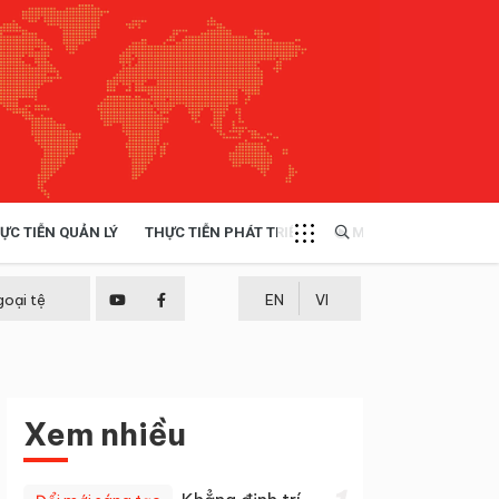
ỰC TIỄN QUẢN LÝ
THỰC TIỄN PHÁT TRIỂN
MULTIMEDIA
TÀI NGUYÊN - MÔI TRƯỜNG
goại tệ
EN
VI
THỰC TIỄN - KINH NGHIỆM
Xem nhiều