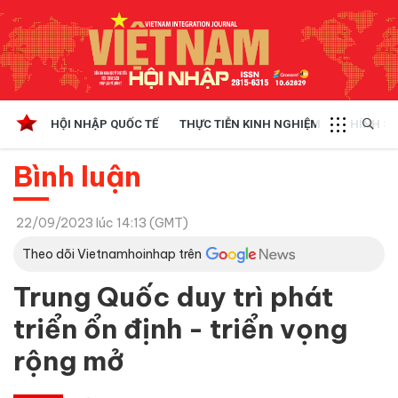
HỘI NHẬP QUỐC TẾ
THỰC TIỄN KINH NGHIỆM
CHÍNH SÁ
Bình luận
22/09/2023 lúc 14:13 (GMT)
Theo dõi Vietnamhoinhap trên
Trung Quốc duy trì phát
triển ổn định - triển vọng
rộng mở