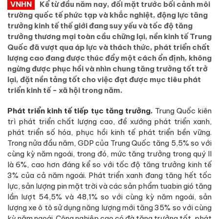
VNHN
Kể từ đầu năm nay, đối mặt trước bối cảnh môi
trường quốc tế phức tạp và khắc nghiệt, động lực tăng
trưởng kinh tế thế giới đang suy yếu và tốc độ tăng
trưởng thương mại toàn cầu chững lại, nền kinh tế Trung
Quốc đã vượt qua áp lực và thách thức, phát triển chất
lượng cao đang được thúc đẩy một cách ổn định, không
ngừng được phục hồi và nhìn chung tăng trưởng tốt trở
lại, đặt nền tảng tốt cho việc đạt được mục tiêu phát
triển kinh tế - xã hội trong năm.
P
hát triển kinh tế
tiếp tục
tăng trưởng.
Trung Quốc kiên
trì phát triển chất lượng cao, đề xướng phát triển xanh,
phát triển số hóa, phục hồi kinh tế phát triển bền vững.
Trong nửa đầu năm, GDP của Trung Quốc tăng 5,5% so với
cùng kỳ năm ngoái, trong đó, mức tăng trưởng trong quý II
là 6%, cao hơn đáng kể so với tốc độ tăng trưởng kinh tế
3% của cả năm ngoái. Phát triển xanh đang tăng hết tốc
lực, sản lượng pin mặt trời và các sản phẩm tuabin gió tăng
lần lượt 54,5% và 48,1% so với cùng kỳ năm ngoái, sản
lượng xe ô tô sử dụng năng lượng mới tăng 35% so với cùng
kỳ năm ngoái. Công nghiệp cao có đà tăng trưởng tốt, phát