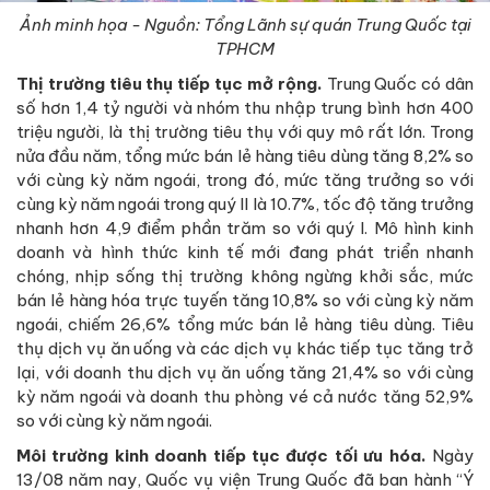
Ảnh minh họa - Nguồn: Tổng Lãnh sự quán Trung Quốc tại
TPHCM
Thị trường tiêu
thụ
tiếp tục mở rộng.
Trung Quốc có dân
số hơn 1,4 tỷ người và nhóm thu nhập trung bình hơn 400
triệu người, là thị trường tiêu thụ với quy mô rất lớn. Trong
nửa đầu năm, tổng mức bán lẻ hàng tiêu dùng tăng 8,2% so
với cùng kỳ năm ngoái, trong đó, mức tăng trưởng so với
cùng kỳ năm ngoái trong quý II là 10.7%, tốc độ tăng trưởng
nhanh hơn 4,9 điểm phần trăm so với quý I. Mô hình kinh
doanh và hình thức kinh tế mới đang phát triển nhanh
chóng, nhịp sống thị trường không ngừng khởi sắc, mức
bán lẻ hàng hóa trực tuyến tăng 10,8% so với cùng kỳ năm
ngoái, chiếm 26,6% tổng mức bán lẻ hàng tiêu dùng. Tiêu
thụ dịch vụ ăn uống và các dịch vụ khác tiếp tục tăng trở
lại, với doanh thu dịch vụ ăn uống tăng 21,4% so với cùng
kỳ năm ngoái và doanh thu phòng vé cả nước tăng 52,9%
so với cùng kỳ năm ngoái.
Môi trường kinh doanh tiếp tục được tối ưu hóa.
Ngày
13/08 năm nay, Quốc vụ viện Trung Quốc đã ban hành “Ý