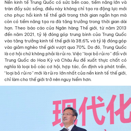
Nền kinh tế Trung Quốc có sức bền cao, tiềm năng lớn và
tràn đầy sức sống, điều này không chỉ tạo ra động lực mới
cho phục hồi kinh tế thế giới trong thời gian ngắn hạn mà
còn có tiềm năng tạo ra đà tăng trưởng trong thời gian dài
hạn. Theo báo cáo của Ngân hàng Thế giới, từ năm 2013
đến năm 2021, tỷ lệ đóng góp trung bình của Trung Quốc
vào tăng trưởng kinh tế thế giới là 38,6% và tỷ lệ đóng góp
vào giảm nghèo thế giới vượt qua 70%. Do đó, Trung Quốc
là cơ hội chứ không phải là rủi ro. Việc “loại bỏ rủi ro” đối với
Trung Quốc do Hoa Kỳ và Châu Âu đề xuất thực chất có
nghĩa là loại bỏ các cơ hội, hợp tác, ổn định và phát triển,
“loại bỏ rủi ro” mới là rủi ro lớn nhất của nền kinh tế thế giới,
chỉ làm cho thế giới trở nên nguy hiểm hơn.