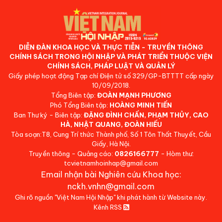
DIỄN ĐÀN KHOA HỌC VÀ THỰC TIỄN - TRUYỀN THÔNG
CHÍNH SÁCH TRONG HỘI NHẬP VÀ PHÁT TRIỂN THUỘC VIỆN
CHÍNH SÁCH, PHÁP LUẬT VÀ QUẢN LÝ
Giấy phép hoạt động Tạp chí Điện tử số 329/GP-BTTTT cấp ngày
10/09/2018.
Tổng Biên tập:
ĐOÀN MẠNH PHƯƠNG
Phó Tổng Biên tập:
HOÀNG MINH TIẾN
Ban Thư ký - Biên tập:
ĐẶNG ĐÌNH CHẤN, PHẠM THỦY, CAO
HÀ, NHẬT QUANG, ĐOÀN HIẾU
Tòa soạn:T8, Cung Trí thức Thành phố, Số 1 Tôn Thất Thuyết, Cầu
Giấy, Hà Nội.
Truyền thông - Quảng cáo:
0826166777
- Hòm thư:
tcvietnamhoinhap@gmail.com
Email nhận bài Nghiên cứu Khoa học:
nckh.vnhn@gmail.com
Ghi rõ nguồn "Việt Nam Hội Nhập" khi phát hành từ Website này.
Kênh RSS