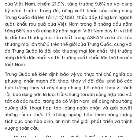
của Việt Nam, chiếm 21,9%, tăng trưởng 9,8% so với cùng
kỳ năm trước. Trong đó, riêng xuất khẩu sầu riêng sang
Trung Quốc đã lên tới 1,1 tỷ USD, thúc đẩy tổng kim ngạch
xuất khẩu rau quả của Việt Nam trong 8 tháng đầu năm
tăng 68% so với cùng kỳ năm ngoái. Việt Nam duy trì vị thế
là đối tác thương mại lớn nhất trong ASEAN và là đối tác
thương mại lớn thứ 6 trên thế giới của Trung Quốc, cùng với
đó Trung Quốc là đối tác thương mại lớn nhất, thị trường
nhập khẩu lớn nhất và thị trường xuất khẩu lớn thứ hai của
Việt Nam.
Trung Quốc sẽ kiên định bảo vệ và thực thi chủ nghĩa đa
phương, nhấn mạnh đối thoại thay vì đối đầu, phá bỏ các
bức tường thay vì xây dựng chúng, hội nhập thay vì tách
rời, bao dung hơn là loại trừ. Chúng tôi sẵn sàng hợp tác với
tất cả các nước, trong đó có Việt Nam, để cùng nhau tăng
cường đối thoại hợp tác, cùng ngăn chặn và giải quyết
những rủi ro thực tế, không ngừng tiếp thêm năng lượng
tích cực cho hòa bình, an ninh thế giới, phát triển và thịnh
vượng toàn cầu.