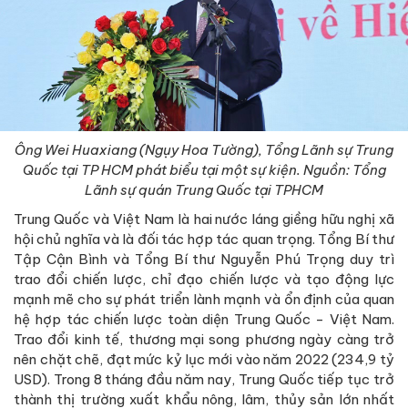
Ông Wei Huaxiang (Ngụy Hoa Tường), Tổng Lãnh sự Trung
Quốc tại TP HCM phát biểu tại một sự kiện. Nguồn: Tổng
Lãnh sự quán Trung Quốc tại TPHCM
Trung Quốc và Việt Nam là hai nước láng giềng hữu nghị xã
hội chủ nghĩa và là đối tác hợp tác quan trọng. Tổng Bí thư
Tập Cận Bình và Tổng Bí thư Nguyễn Phú Trọng duy trì
trao đổi chiến lược, chỉ đạo chiến lược và tạo động lực
mạnh mẽ cho sự phát triển lành mạnh và ổn định của quan
hệ hợp tác chiến lược toàn diện Trung Quốc - Việt Nam.
Trao đổi kinh tế, thương mại song phương ngày càng trở
nên chặt chẽ, đạt mức kỷ lục mới vào năm 2022 (234,9 tỷ
USD). Trong 8 tháng đầu năm nay, Trung Quốc tiếp tục trở
thành thị trường xuất khẩu nông, lâm, thủy sản lớn nhất