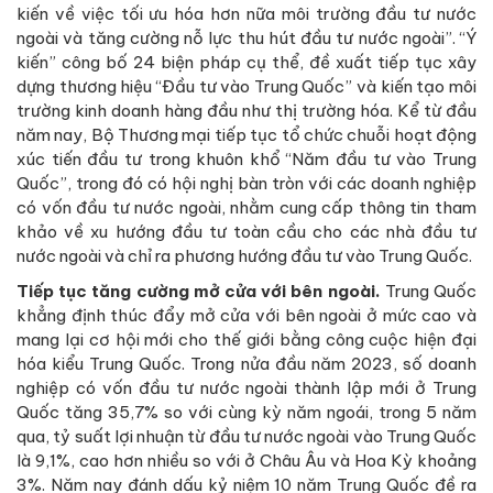
kiến về việc tối ưu hóa hơn nữa môi trường đầu tư nước
ngoài và tăng cường nỗ lực thu hút đầu tư nước ngoài”. “Ý
kiến” công bố 24 biện pháp cụ thể, đề xuất tiếp tục xây
dựng thương hiệu “Đầu tư vào Trung Quốc” và kiến tạo môi
trường kinh doanh hàng đầu như thị trường hóa. Kể từ đầu
năm nay, Bộ Thương mại tiếp tục tổ chức chuỗi hoạt động
xúc tiến đầu tư trong khuôn khổ “Năm đầu tư vào Trung
Quốc”, trong đó có hội nghị bàn tròn với các doanh nghiệp
có vốn đầu tư nước ngoài, nhằm cung cấp thông tin tham
khảo về xu hướng đầu tư toàn cầu cho các nhà đầu tư
nước ngoài và chỉ ra phương hướng đầu tư vào Trung Quốc.
Tiếp tục tăng cường mở cửa với bên ngoài
.
Trung Quốc
khẳng định thúc đẩy mở cửa với bên ngoài ở mức cao và
mang lại cơ hội mới cho thế giới bằng công cuộc hiện đại
hóa kiểu Trung Quốc. Trong nửa đầu năm 2023, số doanh
nghiệp có vốn đầu tư nước ngoài thành lập mới ở Trung
Quốc tăng 35,7% so với cùng kỳ năm ngoái, trong 5 năm
qua, tỷ suất lợi nhuận từ đầu tư nước ngoài vào Trung Quốc
là 9,1%, cao hơn nhiều so với ở Châu Âu và Hoa Kỳ khoảng
3%. Năm nay đánh dấu kỷ niệm 10 năm Trung Quốc đề ra