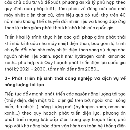
cấu chủ đầu tư và đề xuất phương án xử lý phù hợp theo
quy định của pháp luật; đàm phán về đóng cửa các nhà
máy nhiệt điện than cũ, kém hiệu quả có tuổi thọ trên 40
năm nếu không thể chuyển đổi nhiên liệu và không đáp ứng
theo lộ trình giảm phát thải khí nhà kính của quốc gia.
Triển khai lộ trình thực hiện các giải pháp giảm phát thải
khí nhà kính các nhà máy nhiệt điện than, bao gồm lộ trình
chuyển đổi các nhà máy nhiệt điện than sang sử dụng các
nguồn nhiên liệu xanh, sạch như hydrogen xanh, amoniac
xanh... phù hợp với Quy hoạch phát triển điện lực quốc gia
thời kỳ 2021 - 2030, tầm nhìn đến năm 2050...
3- Phát triển hệ sinh thái công nghiệp và dịch vụ về
năng lượng tái tạo
Tiếp tục đẩy mạnh phát triển các nguồn năng lượng tái tạo
(thủy điện, điện mặt trời, điện gió trên bờ, ngoài khơi, sóng
biển, địa nhiệt...), năng lượng mới (hydrogen xanh, amoniac
xanh,...) theo quy hoạch phát triển điện lực, phương án
phát triển mạng lưới cấp điện trong quy hoạch tỉnh, phù
hợp với khả năng bảo đảm vận hành an toàn hệ thống điện