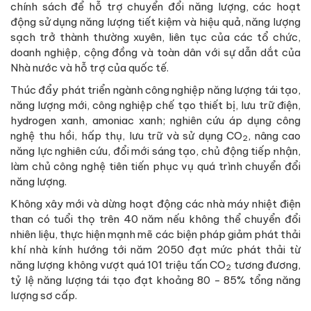
chính sách để hỗ trợ chuyển đổi năng lượng, các hoạt
động sử dụng năng lượng tiết kiệm và hiệu quả, năng lượng
sạch trở thành thường xuyên, liên tục của các tổ chức,
doanh nghiệp, cộng đồng và toàn dân với sự dẫn dắt của
Nhà nước và hỗ trợ của quốc tế.
Thúc đẩy phát triển ngành công nghiệp năng lượng tái tạo,
năng lượng mới, công nghiệp chế tạo thiết bị, lưu trữ điện,
hydrogen xanh, amoniac xanh; nghiên cứu áp dụng công
nghệ thu hồi, hấp thụ, lưu trữ và sử dụng CO
, nâng cao
2
năng lực nghiên cứu, đổi mới sáng tạo, chủ động tiếp nhận,
làm chủ công nghệ tiên tiến phục vụ quá trình chuyển đổi
năng lượng.
Không xây mới và dừng hoạt động các nhà máy nhiệt điện
than có tuổi thọ trên 40 năm nếu không thể chuyển đổi
nhiên liệu, thực hiện mạnh mẽ các biện pháp giảm phát thải
khí nhà kính hướng tới năm 2050 đạt mức phát thải từ
năng lượng không vượt quá 101 triệu tấn CO
tương đương,
2
tỷ lệ năng lượng tái tạo đạt khoảng 80 - 85% tổng năng
lượng sơ cấp.