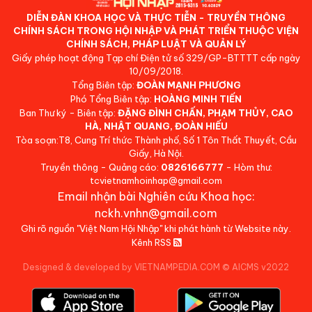
DIỄN ĐÀN KHOA HỌC VÀ THỰC TIỄN - TRUYỀN THÔNG
CHÍNH SÁCH TRONG HỘI NHẬP VÀ PHÁT TRIỂN THUỘC VIỆN
CHÍNH SÁCH, PHÁP LUẬT VÀ QUẢN LÝ
Giấy phép hoạt động Tạp chí Điện tử số 329/GP-BTTTT cấp ngày
10/09/2018.
Tổng Biên tập:
ĐOÀN MẠNH PHƯƠNG
Phó Tổng Biên tập:
HOÀNG MINH TIẾN
Ban Thư ký - Biên tập:
ĐẶNG ĐÌNH CHẤN, PHẠM THỦY, CAO
HÀ, NHẬT QUANG, ĐOÀN HIẾU
Tòa soạn:T8, Cung Trí thức Thành phố, Số 1 Tôn Thất Thuyết, Cầu
Giấy, Hà Nội.
Truyền thông - Quảng cáo:
0826166777
- Hòm thư:
tcvietnamhoinhap@gmail.com
Email nhận bài Nghiên cứu Khoa học:
nckh.vnhn@gmail.com
Ghi rõ nguồn "Việt Nam Hội Nhập" khi phát hành từ Website này.
Kênh RSS
Designed & developed by VIETNAMPEDIA.COM
©
AICMS v2022