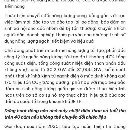
tiềm năng.
Thực hiện chuyển đổi năng lượng công bằng gắn với tạo
việc làm mới, đào tạo và đào tạo lại lao động, bảo đảm an
sinh xã hội cho các nhóm dễ bị tổn thương; khuyến khích
người dân, doanh nghiệp tham gia vào các chương trình sử
dụng năng lượng sạch, tiết kiệm và hiệu quả.
Chủ động phát triển mạnh mẽ năng lượng tái tạo, phấn đấu
nâng tỷ lệ nguồn năng lượng tái tạo đạt khoảng 47% tổng
công suất điện, tổng công suất nhiệt điện than phấn đấu
không vượt quá từ 30,2 GW đến 31,055 GW; kiểm soát
phát thải khí nhà kính từ ngành điện ở mức đỉnh không quá
170 triệu tấn CO
tương đương, phù hợp với mục tiêu bảo
2
đảm an ninh năng lượng quốc gia và được thực hiện linh
hoạt trên cơ sở có sự hỗ trợ thực chất, hiệu quả của các
đối tác quốc tế trong khuôn khổ JETP.
Dừng hoạt động các nhà máy nhiệt điện than có tuổi thọ
trên 40 năm nếu không thể chuyển đổi nhiên liệu
Giai đoạn sau năm 2030, tiếp tục hoàn thiện hệ thống