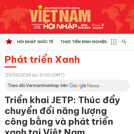
HỘI NHẬP QUỐC TẾ
THỰC TIỄN KINH NGHIỆM
CHÍNH SÁ
Phát triển Xanh
23/03/2026 lúc 21:00 (GMT)
Theo dõi Vietnamhoinhap trên
Triển khai JETP: Thúc đẩy
chuyển đổi năng lượng
công bằng và phát triển
xanh tại Việt Nam