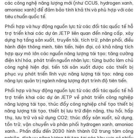
các công nghệ năng lượng mới (như CCUS, hydrogen xanh,
amoniac xanh) để đảm bảo tính khả thi và phù hợp với các
tiêu chuẩn quốc tế.
Phối hợp và huy động nguồn lực từ các đối tác quốc tế hỗ
trợ triển khai các dự án JETP liên quan đến nâng cấp, xây
dựng hạ tầng sản xuất, truyền tải, tích trữ, phân phối, điều
hành điện thông minh, tiên tiến, hiện đại, có khả năng tích
hợp quy mô lớn các nguồn năng lượng tái tạo; tăng cường
điện khí hóa, phát triển nguồn nhân lực; từng bước làm chủ
công nghệ hiện đại, tiến tới sản xuất được các thiết bị
phục vụ phát triển lĩnh vực năng lượng tái tạo; nâng cao
năng lực quản trị ngành năng lượng đạt trình độ tiên tiến.
Phối hợp và huy động nguồn lực từ các đối tác quốc tế hỗ
trợ triển khai các dự án JETP về phát triển công nghiệp
năng lượng tái tạo, thúc đẩy công nghiệp chế tạo thiết bị
năng lượng tái tạo, thiết bị lưu trữ điện năng, thu hồi, hấp
thụ, lưu trữ và sử dụng CO2; thúc đẩy sản xuất, sử dụng,
tồn trữ, vận chuyển và phân phối hydrogen xanh, amoniac
xanh... Phấn đấu đến 2030 hình thành 02 trung tâm công
nghiệp, dịch vụ năng lượng tái tạo tại các khu vực có nhiều