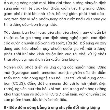
Áp dụng công nghệ mới, hiện đại theo hướng chuyển dịch
sang nền kinh tế các-bon thấp, giảm tiêu thụ năng lượng,
giảm phát thải khí nhà kính, hỗ trợ giảm phát thải các-
bon trên đơn vị sản phẩm hàng hóa xuất khẩu và tham gia
thị trường các-bon trong nước.
Xây dựng, ban hành các tiêu chí, tiêu chuẩn, quy chuẩn kỹ
thuật quốc gia trong xác định công nghệ sạch, xác định
các dự án chuyển đổi xanh; rà soát, sửa đổi, bổ sung và xây
dựng các tiêu chuẩn, quy chuẩn quốc gia về môi trường,
phát thải khí nhà kính thuộc lĩnh vực tái chế, xử lý chất
thải phục vụ mục đích sản xuất năng lượng.
Nghiên cứu phát triển và ứng dụng các nguồn năng lượng
mới (hydrogen xanh, amoniac xanh); nghiên cứu thí điểm
triển khai các công nghệ thu hồi, lưu trữ và sử dụng các-
bon (CCUS), đồng đốt ammonia đối với lò hơi (nhiệt điện
than), nghiên cứu thu hồi khí mê-tan trong các hoạt động
khai thác than và dầu khí, lưu trữ, chế biến, vận chuyển các
sản phẩm than, dầu khí và nhiên liệu...
8- Bảo đảm công bằng trong chuyển đổi năng lượng