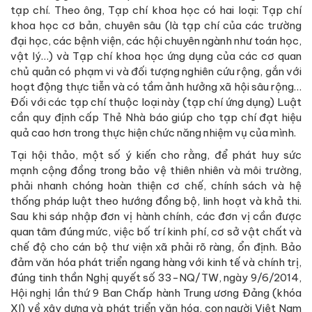
tạp chí. Theo ông, Tạp chí khoa học có hai loại: Tạp chí
khoa học cơ bản, chuyên sâu (là tạp chí của các trường
đại học, các bệnh viện, các hội chuyên ngành như toán học,
vật lý…) và Tạp chí khoa học ứng dụng của các cơ quan
chủ quản có phạm vi và đối tượng nghiên cứu rộng, gắn với
hoạt động thực tiễn và có tầm ảnh hưởng xã hội sâu rộng…
Đối với các tạp chí thuộc loại này (tạp chí ứng dụng) Luật
cần quy định cấp Thẻ Nhà báo giúp cho tạp chí đạt hiệu
quả cao hơn trong thực hiện chức năng nhiệm vụ của mình.
Tại hội thảo, một số ý kiến cho rằng, để phát huy sức
mạnh cộng đồng trong bảo vệ thiên nhiên và môi trường,
phải nhanh chóng hoàn thiện cơ chế, chính sách và hệ
thống pháp luật theo hướng đồng bộ, linh hoạt và khả thi.
Sau khi sáp nhập đơn vị hành chính, các đơn vị cần được
quan tâm đúng mức, việc bố trí kinh phí, cơ sở vật chất và
chế độ cho cán bộ thư viện xã phải rõ ràng, ổn định. Bảo
đảm văn hóa phát triển ngang hàng với kinh tế và chính trị,
đúng tinh thần Nghị quyết số 33-NQ/TW, ngày 9/6/2014,
Hội nghị lần thứ 9 Ban Chấp hành Trung ương Đảng (khóa
XI) về xây dựng và phát triển văn hóa, con người Việt Nam