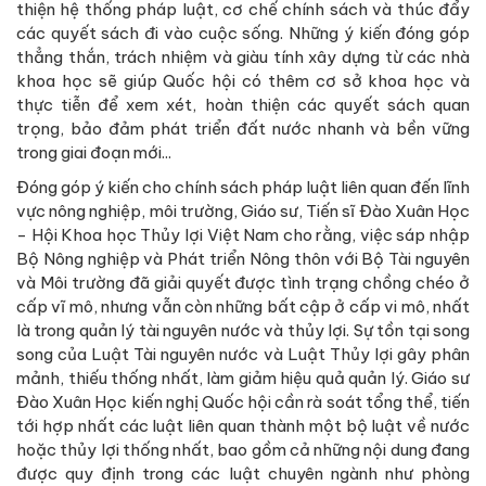
thiện hệ thống pháp luật, cơ chế chính sách và thúc đẩy
các quyết sách đi vào cuộc sống. Những ý kiến đóng góp
thẳng thắn, trách nhiệm và giàu tính xây dựng từ các nhà
khoa học sẽ giúp Quốc hội có thêm cơ sở khoa học và
thực tiễn để xem xét, hoàn thiện các quyết sách quan
trọng, bảo đảm phát triển đất nước nhanh và bền vững
trong giai đoạn mới...
Đóng góp ý kiến cho chính sách pháp luật liên quan đến lĩnh
vực nông nghiệp, môi trường, Giáo sư, Tiến sĩ Đào Xuân Học
- Hội Khoa học Thủy lợi Việt Nam cho rằng, việc sáp nhập
Bộ Nông nghiệp và Phát triển Nông thôn với Bộ Tài nguyên
và Môi trường đã giải quyết được tình trạng chồng chéo ở
cấp vĩ mô, nhưng vẫn còn những bất cập ở cấp vi mô, nhất
là trong quản lý tài nguyên nước và thủy lợi. Sự tồn tại song
song của Luật Tài nguyên nước và Luật Thủy lợi gây phân
mảnh, thiếu thống nhất, làm giảm hiệu quả quản lý. Giáo sư
Đào Xuân Học kiến nghị Quốc hội cần rà soát tổng thể, tiến
tới hợp nhất các luật liên quan thành một bộ luật về nước
hoặc thủy lợi thống nhất, bao gồm cả những nội dung đang
được quy định trong các luật chuyên ngành như phòng