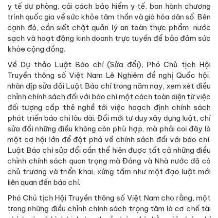
y tế dự phòng, cải cách bảo hiểm y tế, ban hành chương
trình quốc gia về sức khỏe tâm thần và già hóa dân số. Bên
cạnh đó, cần siết chặt quản lý an toàn thực phẩm, nước
sạch và hoạt động kinh doanh trực tuyến để bảo đảm sức
khỏe cộng đồng.
Về Dự thảo Luật Báo chí (Sửa đổi), Phó Chủ tịch Hội
Truyền thông số Việt Nam Lê Nghiêm đề nghị Quốc hội,
nhân dịp sửa đổi Luật Báo chí trong năm nay, xem xét điều
chỉnh chính sách đối với báo chí một cách toàn diện từ việc
đối tượng cấp thẻ nghề tới việc hoạch định chính sách
phát triển báo chí lâu dài. Đổi mới tư duy xây dựng luật, chỉ
sửa đổi những điều không còn phù hợp, mà phải coi đây là
một cơ hội lớn để đột phá về chính sách đối với báo chí.
Luật Báo chí sửa đổi cần thể hiện được tất cả những điều
chỉnh chính sách quan trọng mà Đảng và Nhà nước đã có
chủ trương và triển khai, xứng tầm như một đạo luật mới
liên quan đến báo chí.
Phó Chủ tịch Hội Truyền thông số Việt Nam cho rằng, một
trong những điều chỉnh chính sách trọng tâm là cơ chế tài