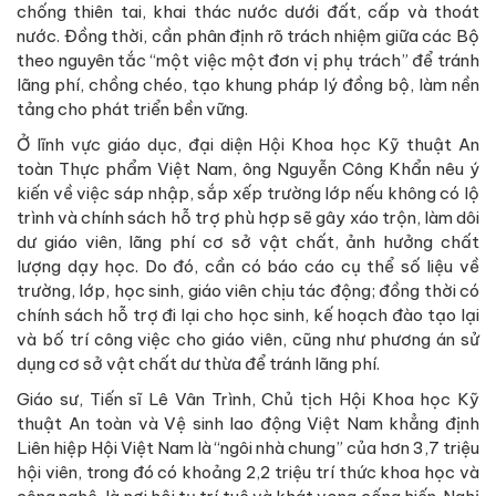
chống thiên tai, khai thác nước dưới đất, cấp và thoát
nước. Đồng thời, cần phân định rõ trách nhiệm giữa các Bộ
theo nguyên tắc “một việc một đơn vị phụ trách” để tránh
lãng phí, chồng chéo, tạo khung pháp lý đồng bộ, làm nền
tảng cho phát triển bền vững.
Ở lĩnh vực giáo dục, đại diện Hội Khoa học Kỹ thuật An
toàn Thực phẩm Việt Nam, ông Nguyễn Công Khẩn nêu ý
kiến về việc sáp nhập, sắp xếp trường lớp nếu không có lộ
trình và chính sách hỗ trợ phù hợp sẽ gây xáo trộn, làm dôi
dư giáo viên, lãng phí cơ sở vật chất, ảnh hưởng chất
lượng dạy học. Do đó, cần có báo cáo cụ thể số liệu về
trường, lớp, học sinh, giáo viên chịu tác động; đồng thời có
chính sách hỗ trợ đi lại cho học sinh, kế hoạch đào tạo lại
và bố trí công việc cho giáo viên, cũng như phương án sử
dụng cơ sở vật chất dư thừa để tránh lãng phí.
Giáo sư, Tiến sĩ Lê Vân Trình, Chủ tịch Hội Khoa học Kỹ
thuật An toàn và Vệ sinh lao động Việt Nam khẳng định
Liên hiệp Hội Việt Nam là “ngôi nhà chung” của hơn 3,7 triệu
hội viên, trong đó có khoảng 2,2 triệu trí thức khoa học và