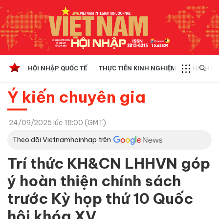
HỘI NHẬP QUỐC TẾ
THỰC TIỄN KINH NGHIỆM
CHÍNH SÁ
Ý kiến chuyên gia
24/09/2025 lúc 18:00 (GMT)
Theo dõi Vietnamhoinhap trên
Trí thức KH&CN LHHVN góp
ý hoàn thiện chính sách
trước Kỳ họp thứ 10 Quốc
hội khóa XV