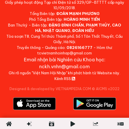
Giấy phép hoạt động Tạp chí Điện tử số 329/GP-BTTTT cấp ngày
10/09/2018.
Tổng Biên tập:
ĐOÀN MẠNH PHƯƠNG
Phó Tổng Biên tập:
HOÀNG MINH TIẾN
Ban Thư ký - Biên tập:
ĐẶNG ĐÌNH CHẤN, PHẠM THỦY, CAO
HÀ, NHẬT QUANG, ĐOÀN HIẾU
Tòa soạn:T8, Cung Trí thức Thành phố, Số 1 Tôn Thất Thuyết, Cầu
Giấy, Hà Nội.
Truyền thông - Quảng cáo:
0826166777
- Hòm thư:
tcvietnamhoinhap@gmail.com
Email nhận bài Nghiên cứu Khoa học:
nckh.vnhn@gmail.com
Ghi rõ nguồn "Việt Nam Hội Nhập" khi phát hành từ Website này.
Kênh RSS
Designed & developed by VIETNAMPEDIA.COM
©
AICMS v2022