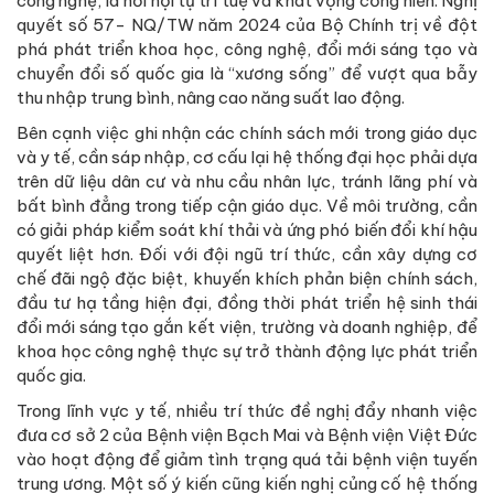
công nghệ, là nơi hội tụ trí tuệ và khát vọng cống hiến. Nghị
quyết số 57- NQ/TW năm 2024 của Bộ Chính trị về đột
phá phát triển khoa học, công nghệ, đổi mới sáng tạo và
chuyển đổi số quốc gia là “xương sống” để vượt qua bẫy
thu nhập trung bình, nâng cao năng suất lao động.
Bên cạnh việc ghi nhận các chính sách mới trong giáo dục
và y tế, cần sáp nhập, cơ cấu lại hệ thống đại học phải dựa
trên dữ liệu dân cư và nhu cầu nhân lực, tránh lãng phí và
bất bình đẳng trong tiếp cận giáo dục. Về môi trường, cần
có giải pháp kiểm soát khí thải và ứng phó biến đổi khí hậu
quyết liệt hơn. Đối với đội ngũ trí thức, cần xây dựng cơ
chế đãi ngộ đặc biệt, khuyến khích phản biện chính sách,
đầu tư hạ tầng hiện đại, đồng thời phát triển hệ sinh thái
đổi mới sáng tạo gắn kết viện, trường và doanh nghiệp, để
khoa học công nghệ thực sự trở thành động lực phát triển
quốc gia.
Trong lĩnh vực y tế, nhiều trí thức đề nghị đẩy nhanh việc
đưa cơ sở 2 của Bệnh viện Bạch Mai và Bệnh viện Việt Đức
vào hoạt động để giảm tình trạng quá tải bệnh viện tuyến
trung ương. Một số ý kiến cũng kiến nghị củng cố hệ thống