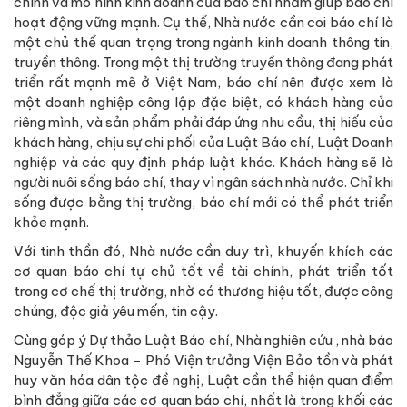
chính và mô hình kinh doanh của báo chí nhằm giúp báo chí
hoạt động vững mạnh. Cụ thể, Nhà nước cần coi báo chí là
một chủ thể quan trọng trong ngành kinh doanh thông tin,
truyền thông. Trong một thị trường truyền thông đang phát
triển rất mạnh mẽ ở Việt Nam, báo chí nên được xem là
một doanh nghiệp công lập đặc biệt, có khách hàng của
riêng mình, và sản phẩm phải đáp ứng nhu cầu, thị hiếu của
khách hàng, chịu sự chi phối của Luật Báo chí, Luật Doanh
nghiệp và các quy định pháp luật khác. Khách hàng sẽ là
người nuôi sống báo chí, thay vì ngân sách nhà nước. Chỉ khi
sống được bằng thị trường, báo chí mới có thể phát triển
khỏe mạnh.
Với tinh thần đó, Nhà nước cần duy trì, khuyến khích các
cơ quan báo chí tự chủ tốt về tài chính, phát triển tốt
trong cơ chế thị trường, nhờ có thương hiệu tốt, được công
chúng, độc giả yêu mến, tin cậy.
Cùng góp ý Dự thảo Luật Báo chí, Nhà nghiên cứu , nhà báo
Nguyễn Thế Khoa - Phó Viện trưởng Viện Bảo tồn và phát
huy văn hóa dân tộc đề nghị, Luật cần thể hiện quan điểm
bình đẳng giữa các cơ quan báo chí, nhất là trong khối các