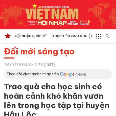
HỘI NHẬP QUỐC TẾ
THỰC TIỄN KINH NGHIỆM
CHÍNH SÁ
Đổi mới sáng tạo
06/02/2024 lúc 11:56 (GMT)
Theo dõi Vietnamhoinhap trên
Trao quà cho học sinh có
hoàn cảnh khó khăn vươn
lên trong học tập tại huyện
Hậu Lộc