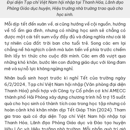
Đại diện Tạp chí Việt Nam hội nhập tại Thanh Hóa, Lãnh đạo
Phòng Giáo dục huyện, Hiệu trưởng nhà trường trao quà cho
học sinh.
Mỗi dịp tết đến xuân về, ai cũng hướng về cội nguồn, hướng
về tổ ấm gia đình, nhưng có những học sinh sẽ chẳng có
được một cái tết sum vầy đầy đủ và đúng nghĩa như cái lẽ
tự nhiên của đất trời ban cho tuổi trẻ. Song các em lại
chẳng nề hà nghịch cảnh mà luôn tiến về phía trước chiếm
lĩnh lấy tri thức cho cuộc đời mình. Các em đã vượt qua
những khó khăn, bước lên con đường giáo dục với lòng đam
mê và sự nỗ lực không ngừng nghỉ.
Nhân buổi sinh hoạt trước kì nghỉ Tết của trường ngày
6/2/2024, Tạp chí Việt Nam hội nhập (Văn phòng đại diện
Thanh Hóa) phối hợp với Công ty Cổ phần cơ khí AMECC
thành phố Hải Phòng xây dựng chương trình hỗ trợ 15 suất
quà cho học sinh có thành tích cao trong học tập nhưng có
hoàn cảnh khó khăn nhân dịp Tết Giáp Thìn (2024). Tham
gia trao quà có đại diện Tạp chí Việt Nam hội nhập tại
Thanh Hóa, Lãnh đạo Phòng Giáo dục và Đào tạo huyện
Hậu Lộc và Hiệu trưởng nhà trường. Mỗi phần quà trị giá