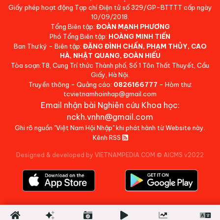
Giấy phép hoạt động Tạp chí Điện tử số 329/GP-BTTTT cấp ngày
10/09/2018.
Tổng Biên tập:
ĐOÀN MẠNH PHƯƠNG
Phó Tổng Biên tập:
HOÀNG MINH TIẾN
Ban Thư ký - Biên tập:
ĐẶNG ĐÌNH CHẤN, PHẠM THỦY, CAO
HÀ, NHẬT QUANG, ĐOÀN HIẾU
Tòa soạn:T8, Cung Trí thức Thành phố, Số 1 Tôn Thất Thuyết, Cầu
Giấy, Hà Nội.
Truyền thông - Quảng cáo:
0826166777
- Hòm thư:
tcvietnamhoinhap@gmail.com
Email nhận bài Nghiên cứu Khoa học:
nckh.vnhn@gmail.com
Ghi rõ nguồn "Việt Nam Hội Nhập" khi phát hành từ Website này.
Kênh RSS
Designed & developed by VIETNAMPEDIA.COM
©
AICMS v2022