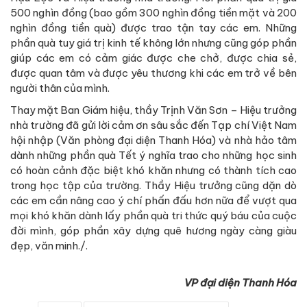
500 nghìn đồng (bao gồm 300 nghìn đồng tiền mặt và 200
nghìn đồng tiền quà) được trao tận tay các em. Những
phần quà tuy giá trị kinh tế không lớn nhưng cũng góp phần
giúp các em có cảm giác được che chở, được chia sẻ,
được quan tâm và được yêu thương khi các em trở về bên
người thân của mình.
Thay mặt Ban Giám hiệu, thầy Trịnh Văn Sơn – Hiệu trưởng
nhà trường đã gửi lời cảm ơn sâu sắc đến Tạp chí Việt Nam
hội nhập (Văn phòng đại diện Thanh Hóa) và nhà hảo tâm
dành những phần quà Tết ý nghĩa trao cho những học sinh
có hoàn cảnh đặc biệt khó khăn nhưng có thành tích cao
trong học tập của trường. Thầy Hiệu trưởng cũng dặn dò
các em cần nâng cao ý chí phấn đấu hơn nữa để vượt qua
mọi khó khăn dành lấy phần quà tri thức quý báu của cuộc
đời mình, góp phần xây dựng quê hương ngày càng giàu
đẹp, văn minh./.
VP đại diện Thanh Hóa