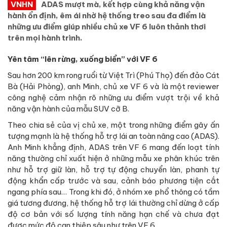
VNHN
ADAS mượt mà, kết hợp cùng khả năng vận
hành ổn định, êm ái nhờ hệ thống treo sau đa điểm là
những ưu điểm giúp nhiều chủ xe VF 6 luôn thảnh thơi
trên mọi hành trình.
Yên tâm “lên rừng, xuống biển” với VF 6
Sau hơn 200 km rong ruổi từ Việt Trì (Phú Thọ) đến đảo Cát
Bà (Hải Phòng), anh Minh, chủ xe VF 6 và là một reviewer
công nghệ cảm nhận rõ những ưu điểm vượt trội về khả
năng vận hành của mẫu SUV cỡ B.
Theo chia sẻ của vị chủ xe, một trong những điểm gây ấn
tượng mạnh là hệ thống hỗ trợ lái an toàn nâng cao (ADAS).
Anh Minh khẳng định, ADAS trên VF 6 mang đến loạt tính
năng thường chỉ xuất hiện ở những mẫu xe phân khúc trên
như hỗ trợ giữ làn, hỗ trợ tự động chuyển làn, phanh tự
động khẩn cấp trước và sau, cảnh báo phương tiện cắt
ngang phía sau… Trong khi đó, ở nhóm xe phổ thông có tầm
giá tương đương, hệ thống hỗ trợ lái thường chỉ dừng ở cấp
độ cơ bản với số lượng tính năng hạn chế và chưa đạt
được mức độ can thiệp sâu như trên VF 6.