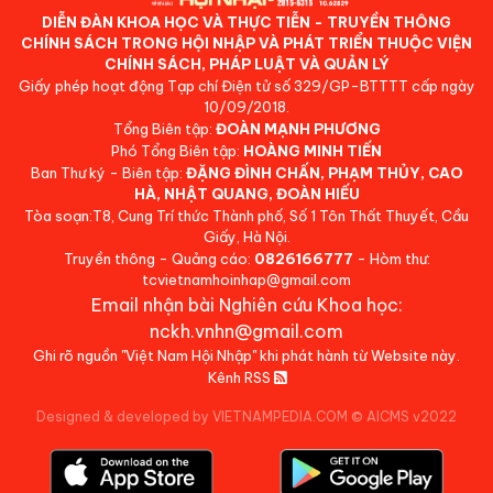
DIỄN ĐÀN KHOA HỌC VÀ THỰC TIỄN - TRUYỀN THÔNG
CHÍNH SÁCH TRONG HỘI NHẬP VÀ PHÁT TRIỂN THUỘC VIỆN
CHÍNH SÁCH, PHÁP LUẬT VÀ QUẢN LÝ
Giấy phép hoạt động Tạp chí Điện tử số 329/GP-BTTTT cấp ngày
10/09/2018.
Tổng Biên tập:
ĐOÀN MẠNH PHƯƠNG
Phó Tổng Biên tập:
HOÀNG MINH TIẾN
Ban Thư ký - Biên tập:
ĐẶNG ĐÌNH CHẤN, PHẠM THỦY, CAO
HÀ, NHẬT QUANG, ĐOÀN HIẾU
Tòa soạn:T8, Cung Trí thức Thành phố, Số 1 Tôn Thất Thuyết, Cầu
Giấy, Hà Nội.
Truyền thông - Quảng cáo:
0826166777
- Hòm thư:
tcvietnamhoinhap@gmail.com
Email nhận bài Nghiên cứu Khoa học:
nckh.vnhn@gmail.com
Ghi rõ nguồn "Việt Nam Hội Nhập" khi phát hành từ Website này.
Kênh RSS
Designed & developed by VIETNAMPEDIA.COM
©
AICMS v2022