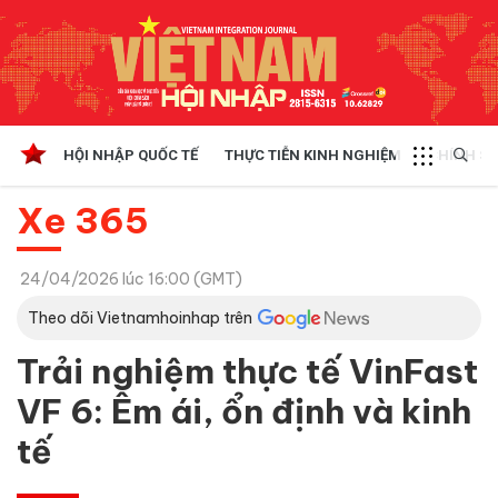
HỘI NHẬP QUỐC TẾ
THỰC TIỄN KINH NGHIỆM
CHÍNH SÁ
Xe 365
24/04/2026 lúc 16:00 (GMT)
Theo dõi Vietnamhoinhap trên
Trải nghiệm thực tế VinFast
VF 6: Êm ái, ổn định và kinh
tế