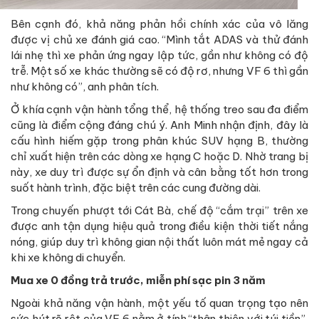
Bên cạnh đó, khả năng phản hồi chính xác của vô lăng
được vị chủ xe đánh giá cao. “Mình tắt ADAS và thử đánh
lái nhẹ thì xe phản ứng ngay lập tức, gần như không có độ
trễ. Một số xe khác thường sẽ có độ rơ, nhưng VF 6 thì gần
như không có”, anh phân tích.
Ở khía cạnh vận hành tổng thể, hệ thống treo sau đa điểm
cũng là điểm cộng đáng chú ý. Anh Minh nhận định, đây là
cấu hình hiếm gặp trong phân khúc SUV hạng B, thường
chỉ xuất hiện trên các dòng xe hạng C hoặc D. Nhờ trang bị
này, xe duy trì được sự ổn định và cân bằng tốt hơn trong
suốt hành trình, đặc biệt trên các cung đường dài.
Trong chuyến phượt tới Cát Bà, chế độ “cắm trại” trên xe
được anh tận dụng hiệu quả trong điều kiện thời tiết nắng
nóng, giúp duy trì không gian nội thất luôn mát mẻ ngay cả
khi xe không di chuyển.
Mua xe 0 đồng trả trước, miễn phí sạc pin 3 năm
Ngoài khả năng vận hành, một yếu tố quan trọng tạo nên
sức hút rõ rệt của VF 6 nằm ở tính “thân thiện với túi tiền”,