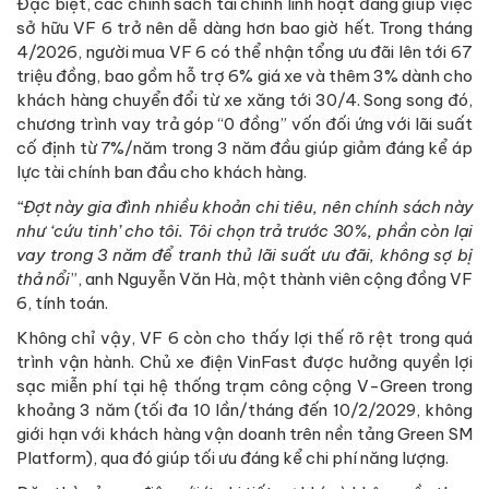
Đặc biệt, các chính sách tài chính linh hoạt đang giúp việc
sở hữu VF 6 trở nên dễ dàng hơn bao giờ hết. Trong tháng
4/2026, người mua VF 6 có thể nhận tổng ưu đãi lên tới 67
triệu đồng, bao gồm hỗ trợ 6% giá xe và thêm 3% dành cho
khách hàng chuyển đổi từ xe xăng tới 30/4. Song song đó,
chương trình vay trả góp “0 đồng” vốn đối ứng với lãi suất
cố định từ 7%/năm trong 3 năm đầu giúp giảm đáng kể áp
lực tài chính ban đầu cho khách hàng.
“Đợt này gia đình nhiều khoản chi tiêu, nên chính sách này
như ‘cứu tinh’ cho tôi. Tôi chọn trả trước 30%, phần còn lại
vay trong 3 năm để tranh thủ lãi suất ưu đãi, không sợ bị
thả nổi
”, anh Nguyễn Văn Hà, một thành viên cộng đồng VF
6, tính toán.
Không chỉ vậy, VF 6 còn cho thấy lợi thế rõ rệt trong quá
trình vận hành. Chủ xe điện VinFast được hưởng quyền lợi
sạc miễn phí tại hệ thống trạm công cộng V-Green trong
khoảng 3 năm (tối đa 10 lần/tháng đến 10/2/2029, không
giới hạn với khách hàng vận doanh trên nền tảng Green SM
Platform), qua đó giúp tối ưu đáng kể chi phí năng lượng.