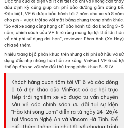
Đặc thù của xe điện với ít chi tiết cơ khí và không cần thay
dầu định kỳ cũng giúp chi phí bảo dưỡng giảm đáng kể.
Đặc biệt, VF 6 được bảo hành tới 7 năm cho xe và 8 năm
cho pin – vượt trội so với mặt bằng chung trong phân khúc.
“So với xe xăng cùng hạng chỉ bảo hành tối đa khoảng 3-5
năm, chính sách của VF 6 rõ ràng mang lại lợi thế lớn hơn
về chi phí sử dụng dài hạn”, reviewer Phan Anh (Xe Hay)
chia sẻ thêm.
Nhiều trang bị ở phân khúc trên nhưng chi phí sở hữu và sử
dụng đều nhẹ nhàng hơn hẳn xe xăng, VinFast VF 6 có lợi
thế áp đảo so với các đối thủ trong phân khúc B-SUV.
Khách hàng quan tâm tới VF 6 và các dòng
ô tô điện khác của VinFast có cơ hội trực
tiếp trải nghiệm xe và được tư vấn chuyên
sâu về các chính sách ưu đãi tại sự kiện
“Hào khí sông Lam” diễn ra từ ngày 24-26/4
tại Vincom Nghệ An và Vincom Hà Tĩnh. Để
biết thêm thông tin chi tiết về chương trình