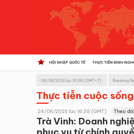
HỘI NHẬP QUỐC TẾ
THỰC TIỄN KINH NGH
HỘI NHẬP QUỐC TẾ
VĂN 
08/08/2026 lúc 10:08 (GMT+7)
Breaking N
Kinh tế hội nhập
Thực tiễn cuộc sống
Doanh nghiệp
NGHIÊN CỨU PHÁP LUẬT
THỰC
24/06/2025 lúc 16:35 (GMT)
Theo dõ
Trà Vinh: Doanh nghiệ
phục vụ từ chính quy