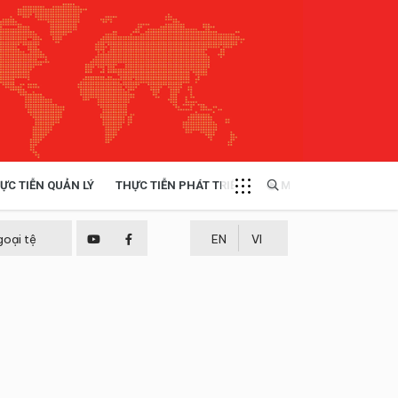
ỰC TIỄN QUẢN LÝ
THỰC TIỄN PHÁT TRIỂN
MULTIMEDIA
TÀI NGUYÊN - MÔI TRƯỜNG
goại tệ
EN
VI
THỰC TIỄN - KINH NGHIỆM