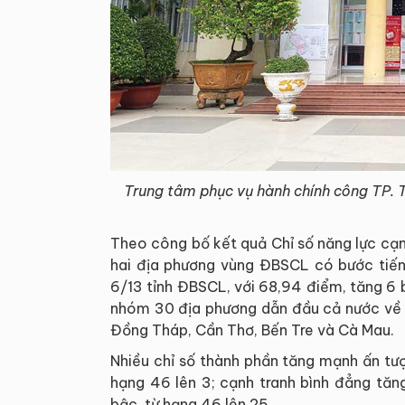
Trung tâm phục vụ hành chính công TP. T
Theo công bố kết quả Chỉ số năng lực cạn
hai địa phương vùng ĐBSCL có bước tiến 
6/13 tỉnh ĐBSCL, với 68,94 điểm, tăng 6
nhóm 30 địa phương dẫn đầu cả nước về P
Đồng Tháp, Cần Thơ, Bến Tre và Cà Mau.
Nhiều chỉ số thành phần tăng mạnh ấn tượ
hạng 46 lên 3; cạnh tranh bình đẳng tăn
bậc, từ hạng 46 lên 25.