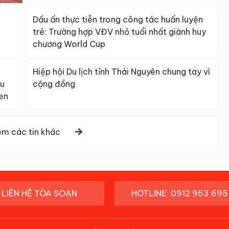
Dấu ấn thực tiễn trong công tác huấn luyện
trẻ: Trường hợp VĐV nhỏ tuổi nhất giành huy
chương World Cup
Hiệp hội Du lịch tỉnh Thái Nguyên chung tay vì
ệu
cộng đồng
een
m các tin khác
LIÊN HỆ TÒA SOẠN
HOTLINE: 0912 953 695