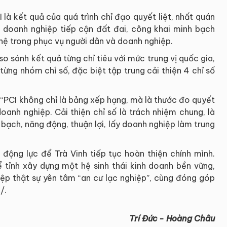
 là kết quả của quá trình chỉ đạo quyết liệt, nhất quán
rợ doanh nghiệp tiếp cận đất đai, công khai minh bạch
hệ trong phục vụ người dân và doanh nghiệp.
 sánh kết quả từng chỉ tiêu với mức trung vị quốc gia,
ừng nhóm chỉ số, đặc biệt tập trung cải thiện 4 chỉ số
 “PCI không chỉ là bảng xếp hạng, mà là thước đo quyết
oanh nghiệp. Cải thiện chỉ số là trách nhiệm chung, là
bạch, năng động, thuận lợi, lấy doanh nghiệp làm trung
 động lực để Trà Vinh tiếp tục hoàn thiện chính mình.
 tỉnh xây dựng một hệ sinh thái kinh doanh bền vững,
iệp thật sự yên tâm “an cư lạc nghiệp”, cùng đóng góp
/.
Trí Đức - Hoàng Châu