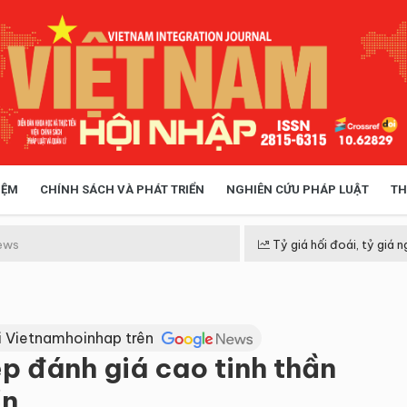
IỆM
CHÍNH SÁCH VÀ PHÁT TRIỂN
NGHIÊN CỨU PHÁP LUẬT
TH
HÓA XÃ HỘI
CHÍNH SÁCH
ews
Tỷ giá hối đoái, tỷ giá n
 TIỄN QUẢN LÝ
VIỆT NAM ĐIỂM ĐẾN
i Vietnamhoinhap trên
p đánh giá cao tinh thần
ền