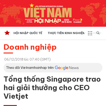
HỘI NHẬP QUỐC TẾ
THỰC TIỄN KINH NGHIỆM
CHÍNH SÁ
Doanh nghiệp
06/12/2018 lúc 07:40 (GMT)
Theo dõi Vietnamhoinhap trên
Tổng thống Singapore trao
hai giải thưởng cho CEO
Vietjet