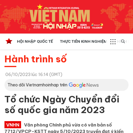
HỘI NHẬP QUỐC TẾ
THỰC TIỄN KINH NGHIỆM
CHÍNH SÁ
Hành trình số
06/10/2023 lúc 16:14 (GMT)
Theo dõi Vietnamhoinhap trên
Tổ chức Ngày Chuyển đổi
số quốc gia năm 2023
VNHN
Văn phòng Chính phủ vừa có văn bản số
7712/VPCP-KSTT ngày 5/10/2023 truyền đạt ý kiến