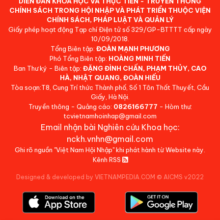
DIỄN ĐÀN KHOA HỌC VÀ THỰC TIỄN - TRUYỀN THÔNG
CHÍNH SÁCH TRONG HỘI NHẬP VÀ PHÁT TRIỂN THUỘC VIỆN
CHÍNH SÁCH, PHÁP LUẬT VÀ QUẢN LÝ
Giấy phép hoạt động Tạp chí Điện tử số 329/GP-BTTTT cấp ngày
10/09/2018.
Tổng Biên tập:
ĐOÀN MẠNH PHƯƠNG
Phó Tổng Biên tập:
HOÀNG MINH TIẾN
Ban Thư ký - Biên tập:
ĐẶNG ĐÌNH CHẤN, PHẠM THỦY, CAO
HÀ, NHẬT QUANG, ĐOÀN HIẾU
Tòa soạn:T8, Cung Trí thức Thành phố, Số 1 Tôn Thất Thuyết, Cầu
Giấy, Hà Nội.
Truyền thông - Quảng cáo:
0826166777
- Hòm thư:
tcvietnamhoinhap@gmail.com
Email nhận bài Nghiên cứu Khoa học:
nckh.vnhn@gmail.com
Ghi rõ nguồn "Việt Nam Hội Nhập" khi phát hành từ Website này.
Kênh RSS
Designed & developed by VIETNAMPEDIA.COM
©
AICMS v2022