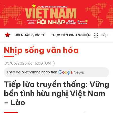
HỘI NHẬP QUỐC TẾ
THỰC TIỄN KINH NGHIỆM
CHÍNH SÁ
Nhịp sống văn hóa
05/06/2026 lúc 16:00 (GMT)
Theo dõi Vietnamhoinhap trên
Tiếp lửa truyền thống: Vững
bền tình hữu nghị Việt Nam
– Lào