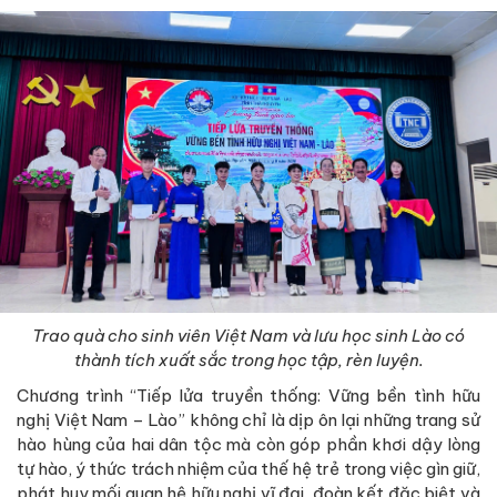
Trao quà cho sinh viên Việt Nam và lưu học sinh Lào có
thành tích xuất sắc trong học tập, rèn luyện.
Chương trình “Tiếp lửa truyền thống: Vững bền tình hữu
nghị Việt Nam – Lào” không chỉ là dịp ôn lại những trang sử
hào hùng của hai dân tộc mà còn góp phần khơi dậy lòng
tự hào, ý thức trách nhiệm của thế hệ trẻ trong việc gìn giữ,
phát huy mối quan hệ hữu nghị vĩ đại, đoàn kết đặc biệt và