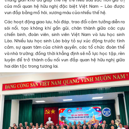
của mối quan hệ hữu nghị đặc biệt Việt Nam – Lào được
vun đắp bằng mồ hôi, xương máu của nhiều thế hệ.
Các hoạt động giao lưu, hỏi đáp, trao đổi cảm tưởng diễn ra
sôi nổi, tạo không khí gần gũi, chân thành giữa các cựu
chiến binh, đoàn viên, sinh viên Việt Nam và lưu học sinh
Lào. Nhiều lưu học sinh Lào bày tỏ sự xúc động trước tình
cảm, sự quan tâm của chính quyền, các tổ chức đoàn thể
và nhà trường; đồng thời khẳng định sẽ nỗ lực học tập, rèn
luyện để trở thành cầu nối vun đắp quan hệ hữu nghị giữa
hai dân tộc trong tương lai.