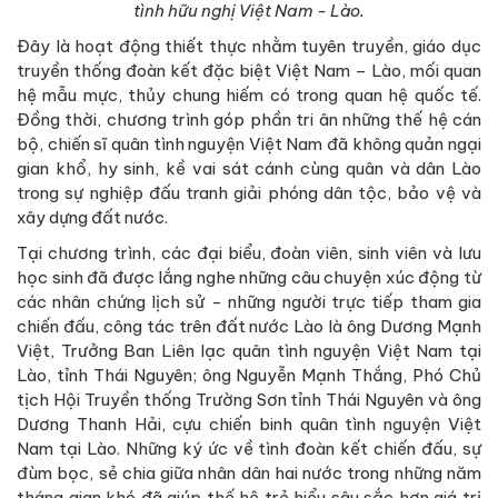
tình hữu nghị Việt Nam - Lào.
Đây là hoạt động thiết thực nhằm tuyên truyền, giáo dục
truyền thống đoàn kết đặc biệt Việt Nam – Lào, mối quan
hệ mẫu mực, thủy chung hiếm có trong quan hệ quốc tế.
Đồng thời, chương trình góp phần tri ân những thế hệ cán
bộ, chiến sĩ quân tình nguyện Việt Nam đã không quản ngại
gian khổ, hy sinh, kề vai sát cánh cùng quân và dân Lào
trong sự nghiệp đấu tranh giải phóng dân tộc, bảo vệ và
xây dựng đất nước.
Tại chương trình, các đại biểu, đoàn viên, sinh viên và lưu
học sinh đã được lắng nghe những câu chuyện xúc động từ
các nhân chứng lịch sử - những người trực tiếp tham gia
chiến đấu, công tác trên đất nước Lào là ông Dương Mạnh
Việt, Trưởng Ban Liên lạc quân tình nguyện Việt Nam tại
Lào, tỉnh Thái Nguyên; ông Nguyễn Mạnh Thắng, Phó Chủ
tịch Hội Truyền thống Trường Sơn tỉnh Thái Nguyên và ông
Dương Thanh Hải, cựu chiến binh quân tình nguyện Việt
Nam tại Lào. Những ký ức về tình đoàn kết chiến đấu, sự
đùm bọc, sẻ chia giữa nhân dân hai nước trong những năm
tháng gian khó đã giúp thế hệ trẻ hiểu sâu sắc hơn giá trị