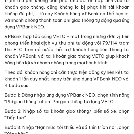
trạm thu phí, không cần phải chờ đợi để nạp tiền vào tài
khoản giao thông, cũng không lo bị phạt khi tài khoản
không đủ phí,…. từ nay Khách hàng VPBank có thể tiện lợi
và nhanh chóng thanh toán phí giao thông tự động qua ứng
dụng VPBank NEO.
VPBank hợp tác cùng VETC – một trong những đơn vị tiên
phong triển khai dịch vụ thu phí tự động với 79/114 trạm
thu ETC trên cả nước, hỗ trợ khách hàng liên thông tài
khoản VPBank với tài khoản giao thông VETC giúp khách
hàng tiện lợi và nhanh chóng trong mọi hành trình.
Theo đó, khách hàng chỉ cần thực hiện đăng ký liên kết tài
khoản 1 lần duy nhất, ngay trên ứng dụng VPBank NEO với
4 bước sau:
Bước 1: Đăng nhập ứng dụng VPBank NEO, chọn tính năng
“Phí giao thông” chọn “Phí giao thông tự động VETC”.
Bước 2: Nhập số tài khoản giao thông/ biển số xe, chọn
“Tiếp tục”
Bước 3: Nhập “Hạn mức tối thiểu và số tiền trích nợ”, chọn
“Xác nhận”.