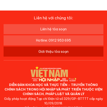
Liên hệ với chúng tôi:
Liên hệ tòa soạn
Hotline: 0912 953 695
Giới thiệu tòa soạn
DIỄN ĐÀN KHOA HỌC VÀ THỰC TIỄN - TRUYỀN THÔNG
CHÍNH SÁCH TRONG HỘI NHẬP VÀ PHÁT TRIỂN THUỘC VIỆN
CHÍNH SÁCH, PHÁP LUẬT VÀ QUẢN LÝ
Giấy phép hoạt động Tạp chí Điện tử số 329/GP-BTTTT cấp ngày
10/09/2018.