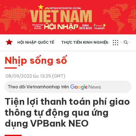
HỘI NHẬP QUỐC TẾ
THỰC TIỄN KINH NGHIỆM
CHÍNH SÁ
Nhịp sống số
08/09/2022 lúc 13:29 (GMT)
Theo dõi Vietnamhoinhap trên
Tiện lợi thanh toán phí giao
thông tự động qua ứng
dụng VPBank NEO