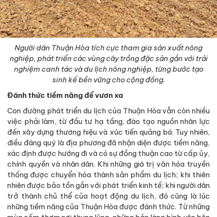
Người dân Thuận Hòa tích cực tham gia sản xuất nông
nghiệp, phát triển các vùng cây trồng đặc sản gắn với trải
nghiệm canh tác và du lịch nông nghiệp, từng bước tạo
sinh kế bền vững cho cộng đồng.
Đánh thức tiềm năng để vươn xa
Con đường phát triển du lịch của Thuận Hòa vẫn còn nhiều
việc phải làm, từ đầu tư hạ tầng, đào tạo nguồn nhân lực
đến xây dựng thương hiệu và xúc tiến quảng bá. Tuy nhiên,
điều đáng quý là địa phương đã nhận diện được tiềm năng,
xác định được hướng đi và có sự đồng thuận cao từ cấp ủy,
chính quyền và nhân dân. Khi những giá trị văn hóa truyền
thống được chuyển hóa thành sản phẩm du lịch; khi thiên
nhiên được bảo tồn gắn với phát triển kinh tế; khi người dân
trở thành chủ thể của hoạt động du lịch, đó cũng là lúc
những tiềm năng của Thuận Hòa được đánh thức. Từ những