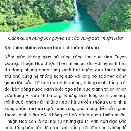
Cảnh quan hùng vĩ, nguyên sơ của vùng đất Thuận Hòa
Khi thiên nhiên và văn hóa trở thành tài sản
Nằm giữa không gian núi rừng rộng lớn của tỉnh Tuyên
Quang, Thuận Hòa được thiên nhiên ưu đãi với hệ sinh thái
đa dạng, những cánh rừng xanh bạt ngàn, các thung lũng
trù phú cùng hệ thống sông suối và lòng hồ tạo nên cảnh
quan đặc sắc. Từ trên cao nhìn xuống, những cánh đồng trải
dài bên dòng nước xanh biếc tạo nên bức tranh thiên nhiên
vừa hùng vĩ vừa thơ mộng. Những bản làng bình yên nép
mình dưới chân núi, những nếp nhà truyền thống cùng nhịp
sống chậm rãi của người dân vùng cao mang đến cảm giác
thanh bình hiếm có. Không chỉ có cảnh quan thiên nhiên,
Thuận Hòa còn là nơi hội tụ những giá trị văn hóa đặc sắc
của đồng bào các dân tộc sinh sống trên địa bàn. Những lễ