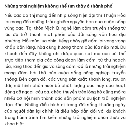
Những trải nghiệm không thể tìm thấy ở thành phố
Nếu các đô thị mang đến nhịp sống hiện đại thì Thuận Hòa
lại mang đến những trải nghiệm nguyên bản của cuộc sống
vùng cao. Tại thôn Mịch B, nghề làm cốm truyền thống từ
lâu đã trở thành một phần của đời sống văn hóa địa
phương. Mỗi mùa lúa chín, tiếng chày giã cốm lại vang vọng
khắp bản làng, hòa cùng hương thơm của lúa nếp mới. Du
khách đến đây không chỉ được quan sát mà còn có thể
trực tiếp tham gia các công đoạn làm cốm, từ thu hoạch
lúa, rang thóc đến giã và sàng cốm. Đó là những trải nghiệm
mang đậm hơi thở của cuộc sống nông nghiệp truyền
thống. Bên cạnh đó, các vùng sản xuất thanh long, rau ôn
đới, mô hình chăn nuôi bò chất lượng cao hay các hoạt
động dã ngoại, câu cá, chèo thuyền trên lòng hồ cũng mở ra
nhiều cơ hội hình thành các sản phẩm du lịch trải nghiệm
độc đáo. Những điều bình dị trong đời sống thường ngày
của người dân lại chính là điều hấp dẫn đối với du khách
trong hành trình tìm kiếm những trải nghiệm chân thực và
khác biệt.