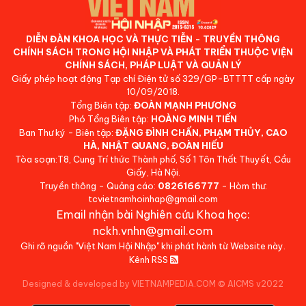
DIỄN ĐÀN KHOA HỌC VÀ THỰC TIỄN - TRUYỀN THÔNG
CHÍNH SÁCH TRONG HỘI NHẬP VÀ PHÁT TRIỂN THUỘC VIỆN
CHÍNH SÁCH, PHÁP LUẬT VÀ QUẢN LÝ
Giấy phép hoạt động Tạp chí Điện tử số 329/GP-BTTTT cấp ngày
10/09/2018.
Tổng Biên tập:
ĐOÀN MẠNH PHƯƠNG
Phó Tổng Biên tập:
HOÀNG MINH TIẾN
Ban Thư ký - Biên tập:
ĐẶNG ĐÌNH CHẤN, PHẠM THỦY, CAO
HÀ, NHẬT QUANG, ĐOÀN HIẾU
Tòa soạn:T8, Cung Trí thức Thành phố, Số 1 Tôn Thất Thuyết, Cầu
Giấy, Hà Nội.
Truyền thông - Quảng cáo:
0826166777
- Hòm thư:
tcvietnamhoinhap@gmail.com
Email nhận bài Nghiên cứu Khoa học:
nckh.vnhn@gmail.com
Ghi rõ nguồn "Việt Nam Hội Nhập" khi phát hành từ Website này.
Kênh RSS
Designed & developed by VIETNAMPEDIA.COM
©
AICMS v2022