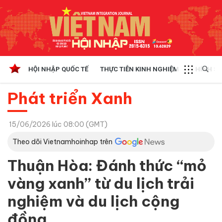
HỘI NHẬP QUỐC TẾ
THỰC TIỄN KINH NGHIỆM
CHÍNH SÁ
Phát triển Xanh
15/06/2026 lúc 08:00 (GMT)
Theo dõi Vietnamhoinhap trên
Thuận Hòa: Đánh thức “mỏ
vàng xanh” từ du lịch trải
nghiệm và du lịch cộng
đồng