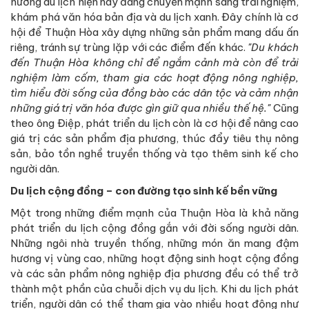
hướng du lịch hiện nay đang chuyển mạnh sang trải nghiệm,
khám phá văn hóa bản địa và du lịch xanh. Đây chính là cơ
hội để Thuận Hòa xây dựng những sản phẩm mang dấu ấn
riêng, tránh sự trùng lặp với các điểm đến khác.
"Du khách
đến Thuận Hòa không chỉ để ngắm cảnh mà còn để trải
nghiệm làm cốm, tham gia các hoạt động nông nghiệp,
tìm hiểu đời sống của đồng bào các dân tộc và cảm nhận
những giá trị văn hóa được gìn giữ qua nhiều thế hệ."
Cũng
theo ông Điệp, phát triển du lịch còn là cơ hội để nâng cao
giá trị các sản phẩm địa phương, thúc đẩy tiêu thụ nông
sản, bảo tồn nghề truyền thống và tạo thêm sinh kế cho
người dân.
Du lịch cộng đồng – con đường tạo sinh kế bền vững
Một trong những điểm mạnh của Thuận Hòa là khả năng
phát triển du lịch cộng đồng gắn với đời sống người dân.
Những ngôi nhà truyền thống, những món ăn mang đậm
hương vị vùng cao, những hoạt động sinh hoạt cộng đồng
và các sản phẩm nông nghiệp địa phương đều có thể trở
thành một phần của chuỗi dịch vụ du lịch. Khi du lịch phát
triển, người dân có thể tham gia vào nhiều hoạt động như