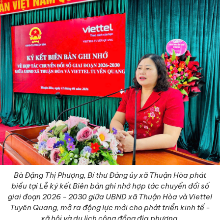
Bà Đặng Thị Phượng, Bí thư Đảng ủy xã Thuận Hòa phát
biểu tại Lễ ký kết Biên bản ghi nhớ hợp tác chuyển đổi số
giai đoạn 2026 - 2030 giữa UBND xã Thuận Hòa và Viettel
Tuyên Quang, mở ra động lực mới cho phát triển kinh tế -
xã hội và du lịch cộng đồng địa phương.