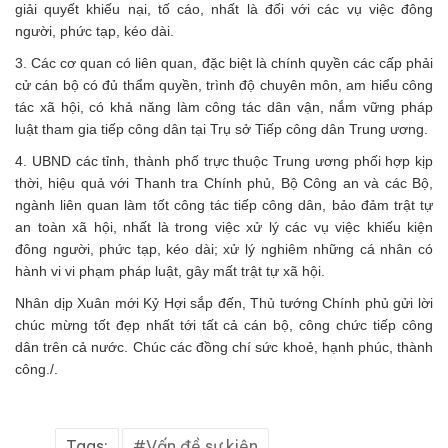
giải quyết khiếu nại, tố cáo, nhất là đối với các vụ việc đông
người, phức tạp, kéo dài.
3. Các cơ quan có liên quan, đặc biệt là chính quyền các cấp phải
cử cán bộ có đủ thẩm quyền, trình độ chuyên môn, am hiểu công
tác xã hội, có khả năng làm công tác dân vận, nắm vững pháp
luật tham gia tiếp công dân tại Trụ sở Tiếp công dân Trung ương.
4. UBND các tỉnh, thành phố trực thuộc Trung ương phối hợp kịp
thời, hiệu quả với Thanh tra Chính phủ, Bộ Công an và các Bộ,
ngành liên quan làm tốt công tác tiếp công dân, bảo đảm trật tự
an toàn xã hội, nhất là trong việc xử lý các vụ việc khiếu kiện
đông người, phức tạp, kéo dài; xử lý nghiêm những cá nhân có
hành vi vi phạm pháp luật, gây mất trật tự xã hội.
Nhân dịp Xuân mới Kỷ Hợi sắp đến, Thủ tướng Chính phủ gửi lời
chúc mừng tốt đẹp nhất tới tất cả cán bộ, công chức tiếp công
dân trên cả nước. Chúc các đồng chí sức khoẻ, hạnh phúc, thành
công./.
Tags:
Vấn đề sự kiện