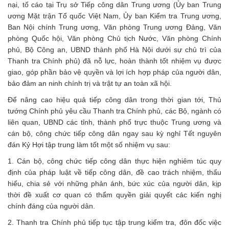
nại, tố cáo tại Trụ sở Tiếp công dân Trung ương (Ủy ban Trung
ương Mặt trận Tổ quốc Việt Nam, Ủy ban Kiểm tra Trung ương,
Ban Nội chính Trung ương, Văn phòng Trung ương Đảng, Văn
phòng Quốc hội, Văn phòng Chủ tịch Nước, Văn phòng Chính
phủ, Bộ Công an, UBND thành phố Hà Nội dưới sự chủ trì của
Thanh tra Chính phủ) đã nỗ lực, hoàn thành tốt nhiệm vụ được
giao, góp phần bảo vệ quyền và lợi ích hợp pháp của người dân,
bảo đảm an ninh chính trị và trật tự an toàn xã hội.
Để nâng cao hiệu quả tiếp công dân trong thời gian tới, Thủ
tướng Chính phủ yêu cầu Thanh tra Chính phủ, các Bộ, ngành có
liên quan, UBND các tỉnh, thành phố trực thuộc Trung ương và
cán bộ, công chức tiếp công dân ngay sau kỳ nghỉ Tết nguyên
đán Kỷ Hợi tập trung làm tốt một số nhiệm vụ sau:
1. Cán bộ, công chức tiếp công dân thực hiện nghiêm túc quy
định của pháp luật về tiếp công dân, đề cao trách nhiệm, thấu
hiểu, chia sẻ với những phản ánh, bức xúc của người dân, kịp
thời đề xuất cơ quan có thẩm quyền giải quyết các kiến nghị
chính đáng của người dân.
2. Thanh tra Chính phủ tiếp tục tập trung kiểm tra, đôn đốc việc