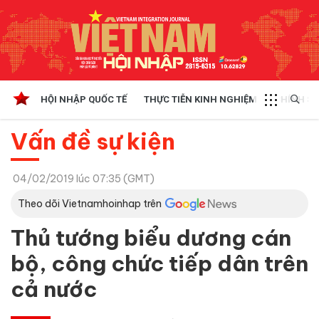
HỘI NHẬP QUỐC TẾ
THỰC TIỄN KINH NGHIỆM
CHÍNH SÁ
Vấn đề sự kiện
04/02/2019 lúc 07:35 (GMT)
Theo dõi Vietnamhoinhap trên
Thủ tướng biểu dương cán
bộ, công chức tiếp dân trên
cả nước