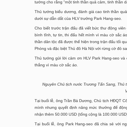
tướng cho rằng “một tinh thần quả cảm, tinh thần d
Thủ tướng biểu dương, đánh giá cao tinh thần qu
dưới sự dẫn dắt của HLV trưởng Park Hang-seo.
Cho biết trước trận đấu đã viết bức thư động viên
bình tĩnh, tự tin, thi đấu hết mình vì màu cờ sắc
thần dân tộc đã được thể hiện trong trận đấu tối 
Phòng và đặc biệt Thủ đô Hà Nội với rừng cờ đỏ s
Thủ tướng gửi lời cảm ơn HLV Park Hang-seo và cá
thắng vì màu cờ sắc áo.
Nguyên Chủ tịch nước Trương Tấn Sang, Thủ t
Tại buổi lễ, ông Trần Bá Dương, Chủ tịch HĐQT C
mình nhưng quyết định nâng mức thưởng để động 
nhận thêm 50.000 USD (tổng cộng là 100.000 USD
Tại buổi lễ, ông Park Hang-seo đã chia sẻ với