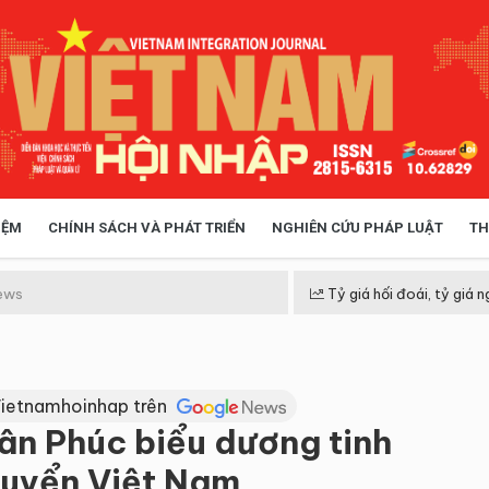
IỆM
CHÍNH SÁCH VÀ PHÁT TRIỂN
NGHIÊN CỨU PHÁP LUẬT
TH
HÓA XÃ HỘI
CHÍNH SÁCH
ews
Tỷ giá hối đoái, tỷ giá n
 TIỄN QUẢN LÝ
VIỆT NAM ĐIỂM ĐẾN
Vietnamhoinhap trên
ân Phúc biểu dương tinh
 tuyển Việt Nam