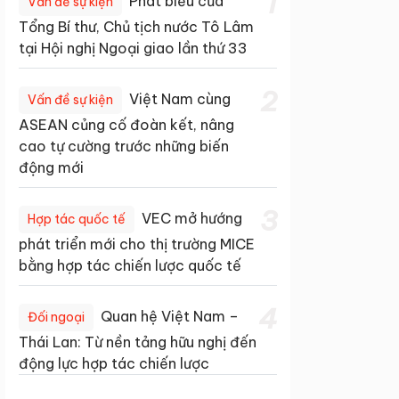
1
Phát biểu của
Vấn đề sự kiện
Tổng Bí thư, Chủ tịch nước Tô Lâm
tại Hội nghị Ngoại giao lần thứ 33
2
Việt Nam cùng
Vấn đề sự kiện
ASEAN củng cố đoàn kết, nâng
cao tự cường trước những biến
động mới
3
VEC mở hướng
Hợp tác quốc tế
phát triển mới cho thị trường MICE
bằng hợp tác chiến lược quốc tế
4
Quan hệ Việt Nam –
Đối ngoại
Thái Lan: Từ nền tảng hữu nghị đến
động lực hợp tác chiến lược