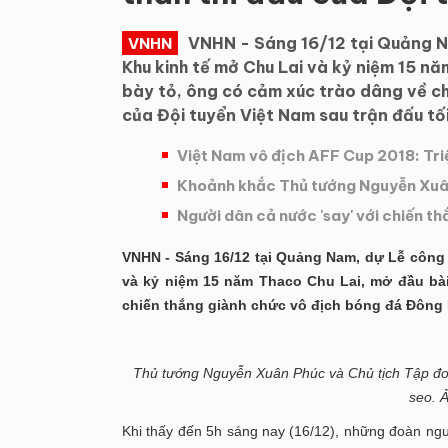
VNHN - Sáng 16/12 tại Quảng N
VNHN
Khu kinh tế mở Chu Lai và kỷ niệm 15 nă
bày tỏ, ông có cảm xúc trào dâng về c
của Đội tuyển Việt Nam sau trận đấu tối
Việt Nam vô địch AFF Cup 2018: Triệ
Khoảnh khắc Thủ tướng Nguyễn Xuân
Người dân cả nước 'say' với chiến t
VNHN - Sáng 16/12 tại Quảng Nam, dự Lễ công
và kỷ niệm 15 năm Thaco Chu Lai, mở đầu bài
chiến thắng giành chức vô địch bóng đá Đông N
Thủ tướng Nguyễn Xuân Phúc và Chủ tịch Tập đo
seo. 
Khi thấy đến 5h sáng nay (16/12), những đoàn ng