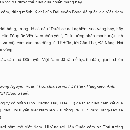
ân tộc đã được thể hiện qua chiến thắng này”.
ả cảm, dũng mãnh, ý chí của Đội tuyển Bóng đá quốc gia Việt Nam
 đội bóng, trong đó có câu “Dưới cờ oai nghiêm sao vàng bay, hãy
 áo của Tổ quốc Việt Nam thân yêu”, Thủ tướng nhấn mạnh một tinh
qua và một cảm xúc trào dâng từ TPHCM, tới Cần Thơ, Đà Nẵng, Hải
ao vàng.
c cầu thủ Đội tuyển Việt Nam đã rất nỗ lực thi đấu, giành chiến
ướng Nguyễn Xuân Phúc chia vui với HLV Park Hang-seo. Ảnh:
VGP/Quang Hiếu.
ông ty cổ phần Ô tô Trường Hải, THACO) đã thực hiện cam kết của
viên Đội tuyển Việt Nam lên 2 tỉ đồng và HLV Park Hang-seo sẽ
).
 người hâm mộ Việt Nam. HLV người Hàn Quốc cảm ơn Thủ tướng