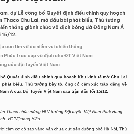
am, dự Lễ công bố Quyết định điều chỉnh quy hoạch
m Thaco Chu Lai, mở đầu bài phát biểu, Thủ tướng
hiến thắng giành chức vô địch bóng đá Đông Nam Á
 15/12.
u con tim vỡ òa niềm vui chiến thắng
 Phúc trao cúp vô địch cho ĐT Việt Nam
hắng của đội tuyển Việt Nam
 bố Quyết định điều chỉnh quy hoạch Khu kinh tế mở Chu Lai
 phát biểu, Thủ tướng bày tỏ, ông có cảm xúc trào dâng về
am Á của Đội tuyển Việt Nam sau trận đấu tối 15/12.
àn Thaco chúc mừng HLV trưởng Đội tuyển Việt Nam Park Hang-
Ảnh: VGP/Quang Hiếu.
ười cầm cờ đỏ sao vàng vẫn chưa dứt trên đường phố Hà Nội, Thủ