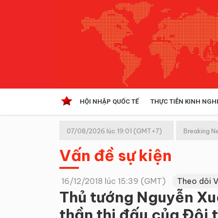
HỘI NHẬP QUỐC TẾ
THỰC TIỄN KINH NGH
HỘI NHẬP QUỐC TẾ
VĂN 
07/08/2026 lúc 19:01 (GMT+7)
Breaking N
Kinh tế hội nhập
Vấn đề sự kiện
Doanh nghiệp
NGHIÊN CỨU PHÁP LUẬT
THỰC
16/12/2018 lúc 15:39 (GMT)
Theo dõi 
Thủ tướng Nguyễn Xu
thần thi đấu của Đội