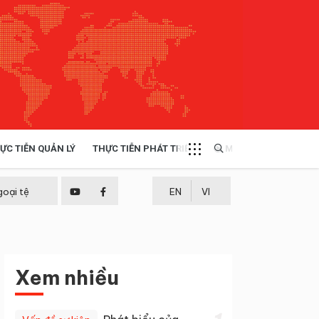
ỰC TIỄN QUẢN LÝ
THỰC TIỄN PHÁT TRIỂN
MULTIMEDIA
TÀI NGUYÊN - MÔI TRƯỜNG
goại tệ
EN
VI
THỰC TIỄN - KINH NGHIỆM
Xem nhiều