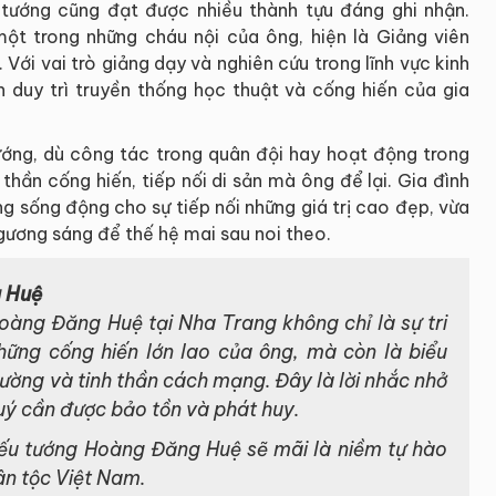
tướng cũng đạt được nhiều thành tựu đáng ghi nhận.
ột trong những cháu nội của ông, hiện là Giảng viên
. Với vai trò giảng dạy và nghiên cứu trong lĩnh vực kinh
 duy trì truyền thống học thuật và cống hiến của gia
ớng, dù công tác trong quân đội hay hoạt động trong
thần cống hiến, tiếp nối di sản mà ông để lại. Gia đình
 sống động cho sự tiếp nối những giá trị cao đẹp, vừa
gương sáng để thế hệ mai sau noi theo.
g Huệ
àng Đăng Huệ tại Nha Trang không chỉ là sự tri
hững cống hiến lớn lao của ông, mà còn là biểu
cường và tinh thần cách mạng. Đây là lời nhắc nhở
quý cần được bảo tồn và phát huy.
iếu tướng Hoàng Đăng Huệ sẽ mãi là niềm tự hào
ân tộc Việt Nam.