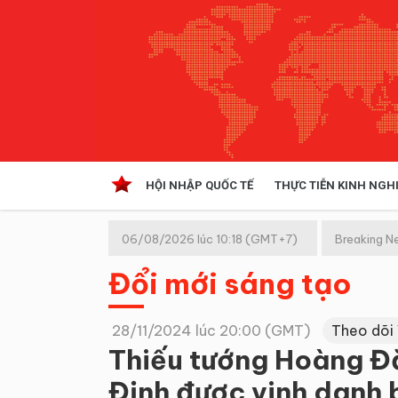
HỘI NHẬP QUỐC TẾ
THỰC TIỄN KINH NGH
HỘI NHẬP QUỐC TẾ
VĂN 
06/08/2026 lúc 10:18 (GMT+7)
Breaking N
Kinh tế hội nhập
Đổi mới sáng tạo
Doanh nghiệp
NGHIÊN CỨU PHÁP LUẬT
THỰC
28/11/2024 lúc 20:00 (GMT)
Theo dõi
Thiếu tướng Hoàng Đ
Định được vinh danh 