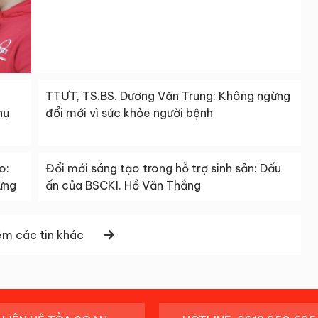
TTƯT, TS.BS. Dương Văn Trung: Không ngừng
hụ
đổi mới vì sức khỏe người bệnh
o:
Đổi mới sáng tạo trong hỗ trợ sinh sản: Dấu
ững
ấn của BSCKI. Hồ Văn Thắng
m các tin khác