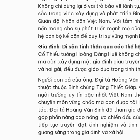
Không chỉ dừng lại ở vai trò bảo vệ lãnh 
sắc trong việc xây dựng và phát triển B
Quân đội Nhân dân Việt Nam. Với tầm nh
nền móng cho sự phát triển mạnh mẽ của 
hệ cán bộ kế cận để duy trì sự vững mạnh l
Gia đình: Di sản tinh thần qua các thế h
Cố Thiếu tướng Hoàng Đăng Huệ không chỉ
mà còn xây dựng một gia đình giàu truyề
và hai gái, đều được giáo dục trong tinh t
Người con cả của ông, Đại tá Hoàng Văn 
thuật thuộc Binh chủng Tăng Thiết Giáp.
ngôi trường uy tín bậc nhất Việt Nam th
chuyên môn vững chắc mà còn được tôi lu
tác, Đại tá Hoàng Văn Sinh đã tham gia đ
góp phần nâng cao năng lực chiến đấu của
tiếp tục truyền đạt kinh nghiệm và tinh
gương sáng trong gia đình và xã hội.