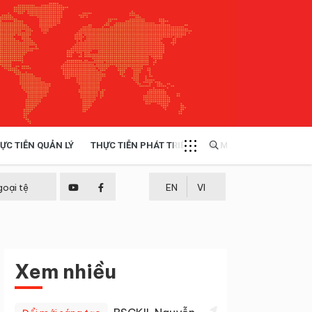
ỰC TIỄN QUẢN LÝ
THỰC TIỄN PHÁT TRIỂN
MULTIMEDIA
TÀI NGUYÊN - MÔI TRƯỜNG
goại tệ
EN
VI
THỰC TIỄN - KINH NGHIỆM
Xem nhiều