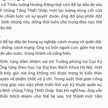
tụ, cố Thiếu tướng Hoàng Đăng Huệ còn để lại dấu ấn sâu
inh chủng Tăng Thiết Giáp, một lực lượng nòng cốt của
ìn chiến lược và sự quyết đoán, ông đã góp phần đặt
binh chủng này, đồng thời luôn chú trọng đào tạo thế
âu dài.
ệ
 để lại dấu ấn trong sự nghiệp cách mạng và quân đội,
n thống cách mạng. Ông có bốn người con, gồm hai trai
hần yêu nước, trung thành và cống hiến.
Sinh, từng đảm nhiệm vai trò Trưởng phòng tại Cục Kỹ
 Ông từng theo học tại Đại học Bách Khoa Hà Nội, một
ời bấy giờ, nơi ông không chỉ được trang bị kiến thức
yện về phẩm chất và ý chí. Trong suốt thời gian công
óng góp vào việc phát triển lĩnh vực kỹ thuật quân sự,
 Binh chủng Tăng Thiết Giáp. Sau khi nghỉ hưu, ông vẫn
 thần trách nhiệm cho thế hệ sau, trở thành một tấm