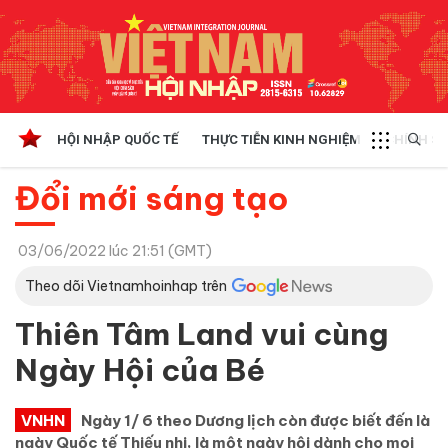
HỘI NHẬP QUỐC TẾ
THỰC TIỄN KINH NGHIỆM
CHÍNH SÁ
Đổi mới sáng tạo
03/06/2022 lúc 21:51 (GMT)
Theo dõi Vietnamhoinhap trên
Thiên Tâm Land vui cùng
Ngày Hội của Bé
VNHN
Ngày 1/ 6 theo Dương lịch còn được biết đến là
ngày Quốc tế Thiếu nhi, là một ngày hội dành cho mọi