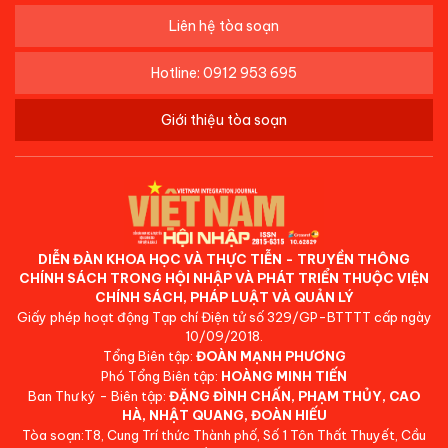
Liên hệ tòa soạn
Hotline: 0912 953 695
Giới thiệu tòa soạn
DIỄN ĐÀN KHOA HỌC VÀ THỰC TIỄN - TRUYỀN THÔNG
CHÍNH SÁCH TRONG HỘI NHẬP VÀ PHÁT TRIỂN THUỘC VIỆN
CHÍNH SÁCH, PHÁP LUẬT VÀ QUẢN LÝ
Giấy phép hoạt động Tạp chí Điện tử số 329/GP-BTTTT cấp ngày
10/09/2018.
Tổng Biên tập:
ĐOÀN MẠNH PHƯƠNG
Phó Tổng Biên tập:
HOÀNG MINH TIẾN
Ban Thư ký - Biên tập:
ĐẶNG ĐÌNH CHẤN, PHẠM THỦY, CAO
HÀ, NHẬT QUANG, ĐOÀN HIẾU
Tòa soạn:T8, Cung Trí thức Thành phố, Số 1 Tôn Thất Thuyết, Cầu