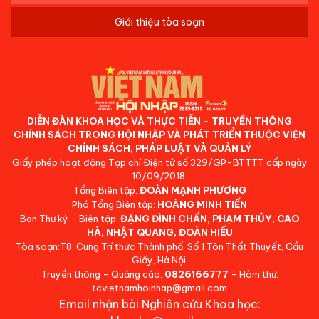
Giới thiệu tòa soạn
DIỄN ĐÀN KHOA HỌC VÀ THỰC TIỄN - TRUYỀN THÔNG
CHÍNH SÁCH TRONG HỘI NHẬP VÀ PHÁT TRIỂN THUỘC VIỆN
CHÍNH SÁCH, PHÁP LUẬT VÀ QUẢN LÝ
Giấy phép hoạt động Tạp chí Điện tử số 329/GP-BTTTT cấp ngày
10/09/2018.
Tổng Biên tập:
ĐOÀN MẠNH PHƯƠNG
Phó Tổng Biên tập:
HOÀNG MINH TIẾN
Ban Thư ký - Biên tập:
ĐẶNG ĐÌNH CHẤN, PHẠM THỦY, CAO
HÀ, NHẬT QUANG, ĐOÀN HIẾU
Tòa soạn:T8, Cung Trí thức Thành phố, Số 1 Tôn Thất Thuyết, Cầu
Giấy, Hà Nội.
Truyền thông - Quảng cáo:
0826166777
- Hòm thư:
tcvietnamhoinhap@gmail.com
Email nhận bài Nghiên cứu Khoa học: