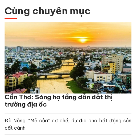
Cùng chuyên mục
Cần Thơ: Sóng hạ tầng dẫn dắt thị
trường địa ốc
Đà Nẵng: “Mở cửa” cơ chế, dư địa cho bất động sản
cất cánh