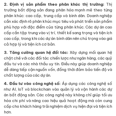
2. Định vị sản phẩm theo phân khúc thị trường:
Thị
trường bất động sản đang phân hóa mạnh mẽ theo từng
phân khúc: cao cấp, trung cấp và bình dân. Doanh nghiệp
cần xác định rõ phân khúc mục tiêu và phát triển sản phẩm
phù hợp với đặc điểm của từng phân khúc. Các dự án cao
cấp cần tập trung vào vị trí, thiết kế sang trọng và tiện ích
cao cấp, trong khi các dự án bình dân nên chú trọng vào giá
cả hợp lý và tiện ích cơ bản.
3. Tăng cường quan hệ đối tác:
Xây dựng mối quan hệ
chặt chẽ với các đối tác chiến lược như ngân hàng, các quỹ
đầu tư và các nhà thầu uy tín. Điều này giúp doanh nghiệp
dễ dàng tiếp cận nguồn vốn, đồng thời đảm bảo tiến độ và
chất lượng của các dự án.
4. Đầu tư vào công nghệ số:
Áp dụng các công nghệ số
như AI, IoT và blockchain vào quản lý và vận hành các dự
án bất động sản. Các công nghệ này không chỉ giúp tối ưu
hóa chi phí và nâng cao hiệu quả hoạt động mà còn cung
cấp cho khách hàng trải nghiệm dịch vụ hiện đại và tiện ích
hơn.