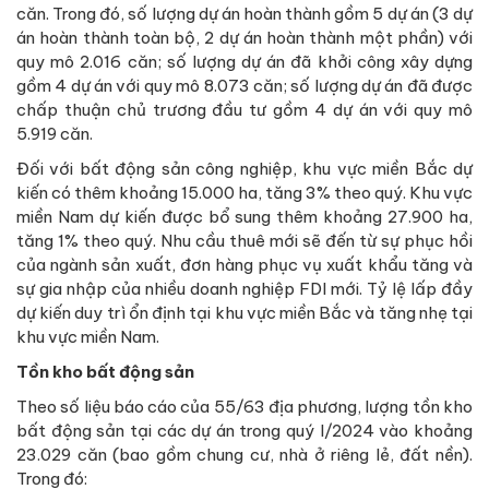
căn. Trong đó, số lượng dự án hoàn thành gồm 5 dự án (3 dự
án hoàn thành toàn bộ, 2 dự án hoàn thành một phần) với
quy mô 2.016 căn; số lượng dự án đã khởi công xây dựng
gồm 4 dự án với quy mô 8.073 căn; số lượng dự án đã được
chấp thuận chủ trương đầu tư gồm 4 dự án với quy mô
5.919 căn.
Đối với bất động sản công nghiệp, khu vực miền Bắc dự
kiến có thêm khoảng 15.000 ha, tăng 3% theo quý. Khu vực
miền Nam dự kiến được bổ sung thêm khoảng 27.900 ha,
tăng 1% theo quý. Nhu cầu thuê mới sẽ đến từ sự phục hồi
của ngành sản xuất, đơn hàng phục vụ xuất khẩu tăng và
sự gia nhập của nhiều doanh nghiệp FDI mới. Tỷ lệ lấp đầy
dự kiến duy trì ổn định tại khu vực miền Bắc và tăng nhẹ tại
khu vực miền Nam.
Tồn kho bất động sản
Theo số liệu báo cáo của 55/63 địa phương, lượng tồn kho
bất động sản tại các dự án trong quý I/2024 vào khoảng
23.029 căn (bao gồm chung cư, nhà ở riêng lẻ, đất nền).
Trong đó: