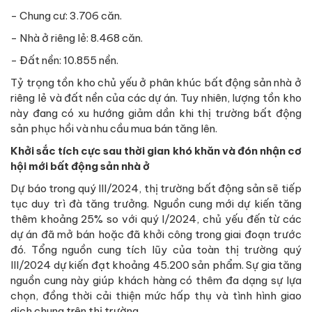
- Chung cư: 3.706 căn.
- Nhà ở riêng lẻ: 8.468 căn.
- Đất nền: 10.855 nền.
Tỷ trọng tồn kho chủ yếu ở phân khúc bất động sản nhà ở
riêng lẻ và đất nền của các dự án. Tuy nhiên, lượng tồn kho
này đang có xu hướng giảm dần khi thị trường bất động
sản phục hồi và nhu cầu mua bán tăng lên.
Khởi sắc tích cực sau thời gian khó khăn và đón nhận cơ
hội mới bất động sản nhà ở
Dự báo trong quý III/2024, thị trường bất động sản sẽ tiếp
tục duy trì đà tăng trưởng. Nguồn cung mới dự kiến tăng
thêm khoảng 25% so với quý I/2024, chủ yếu đến từ các
dự án đã mở bán hoặc đã khởi công trong giai đoạn trước
đó. Tổng nguồn cung tích lũy của toàn thị trường quý
III/2024 dự kiến đạt khoảng 45.200 sản phẩm. Sự gia tăng
nguồn cung này giúp khách hàng có thêm đa dạng sự lựa
chọn, đồng thời cải thiện mức hấp thụ và tình hình giao
dịch chung trên thị trường.