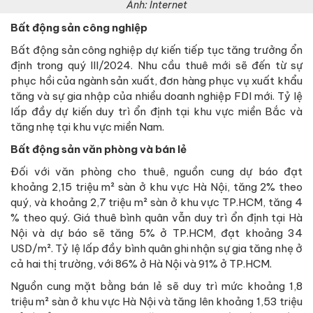
Ảnh: Internet
Bất động sản công nghiệp
Bất động sản công nghiệp dự kiến tiếp tục tăng trưởng ổn
định trong quý III/2024. Nhu cầu thuê mới sẽ đến từ sự
phục hồi của ngành sản xuất, đơn hàng phục vụ xuất khẩu
tăng và sự gia nhập của nhiều doanh nghiệp FDI mới. Tỷ lệ
lấp đầy dự kiến duy trì ổn định tại khu vực miền Bắc và
tăng nhẹ tại khu vực miền Nam.
Bất động sản văn phòng và bán lẻ
Đối với văn phòng cho thuê, nguồn cung dự báo đạt
khoảng 2,15 triệu m² sàn ở khu vực Hà Nội, tăng 2% theo
quý, và khoảng 2,7 triệu m² sàn ở khu vực TP.HCM, tăng 4
% theo quý. Giá thuê bình quân vẫn duy trì ổn định tại Hà
Nội và dự báo sẽ tăng 5% ở TP.HCM, đạt khoảng 34
USD/m². Tỷ lệ lấp đầy bình quân ghi nhận sự gia tăng nhẹ ở
cả hai thị trường, với 86% ở Hà Nội và 91% ở TP.HCM.
Nguồn cung mặt bằng bán lẻ sẽ duy trì mức khoảng 1,8
triệu m² sàn ở khu vực Hà Nội và tăng lên khoảng 1,53 triệu