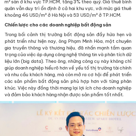
m² sàn ở khu vực TP.HCM, tăng 3% theo quý. Giá thuê bình
quân vẫn duy trì ổn định ở cả hai khu vực, với mức giá thuê
khoảng 46 USD/m² ở Hà Nội và 53 USD/m² ở TP.HCM.
Chiến lược cho các doanh nghiệp bất động sản
Trong bối cảnh thị trường bất động sản đầy hứa hẹn và
phát triển như hiện nay, ông Phạm Minh Hòa, một chuyên
gia truyền thông và thương hiệu, đã nhấn mạnh tầm quan
trọng của việc áp dụng công nghệ thông tin và phân tích dữ
liệu lớn (big data). Theo ông, những công cụ này không chỉ
giúp doanh nghiệp hiểu rõ hơn về yếu tố thị trường tài chính
và nhu cầu khách hàng, mà còn mở ra cơ hội để phát triển
các sản phẩm bất động sản phù hợp hơn với từng phân
khúc. Việc này đồng thời mang lại lợi ích cho doanh nghiệp
và đảm bảo khách hàng nhận được sản phẩm tốt nhất.