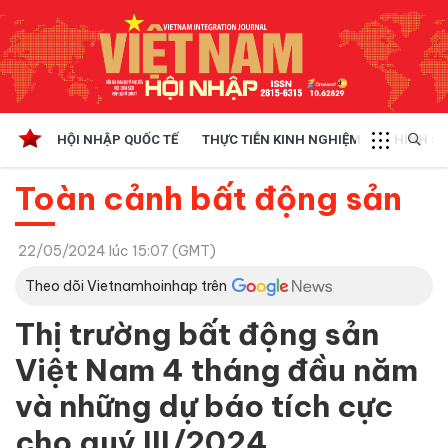
HỘI NHẬP QUỐC TẾ
THỰC TIỄN KINH NGHIỆM
CHÍNH SÁ
Toàn cảnh bất động sản
22/05/2024 lúc 15:07 (GMT)
Theo dõi Vietnamhoinhap trên
Thị trường bất động sản
Việt Nam 4 tháng đầu năm
và những dự báo tích cực
cho quý III/2024