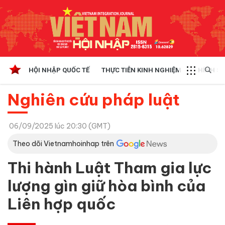
HỘI NHẬP QUỐC TẾ
THỰC TIỄN KINH NGHIỆM
CHÍNH SÁ
Nghiên cứu pháp luật
06/09/2025 lúc 20:30 (GMT)
Theo dõi Vietnamhoinhap trên
Thi hành Luật Tham gia lực
lượng gìn giữ hòa bình của
Liên hợp quốc