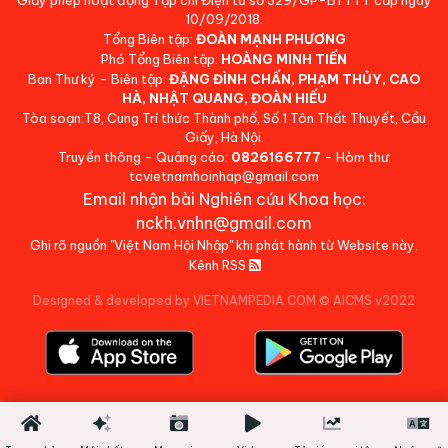
Giấy phép hoạt động Tạp chí Điện tử số 329/GP-BTTTT cấp ngày
10/09/2018.
Tổng Biên tập:
ĐOÀN MẠNH PHƯƠNG
Phó Tổng Biên tập:
HOÀNG MINH TIẾN
Ban Thư ký - Biên tập:
ĐẶNG ĐÌNH CHẤN, PHẠM THỦY, CAO
HÀ, NHẬT QUANG, ĐOÀN HIẾU
Tòa soạn:T8, Cung Trí thức Thành phố, Số 1 Tôn Thất Thuyết, Cầu
Giấy, Hà Nội.
Truyền thông - Quảng cáo:
0826166777
- Hòm thư:
tcvietnamhoinhap@gmail.com
Email nhận bài Nghiên cứu Khoa học:
nckh.vnhn@gmail.com
Ghi rõ nguồn "Việt Nam Hội Nhập" khi phát hành từ Website này.
Kênh RSS
Designed & developed by VIETNAMPEDIA.COM
©
AICMS v2022