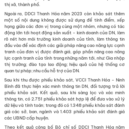
thị xã, thành phố.
Ngoài ra, DDCI Thanh Hóa năm 2023 còn khảo sát thêm
một số nội dung không được sử dụng để tính điểm, xếp
hạng giữa các đơn vị trong cùng một nhóm, nhưng có tác
động lớn tới hoạt động sản xuất - kinh doanh của DN, làm
rõ nét hơn môi trường kinh doanh của tỉnh, làm thông tin
đầu vào để xác định các giải pháp nâng cao năng lực cạnh
tranh của đơn vị được đánh giá, góp phần nâng cao năng
lực cạnh tranh của tỉnh trong những năm tới, như: Gia nhập
thị trường; đào tạo lao động; hiệu quả của hệ thống cơ
quan tư pháp; nhu cầu hỗ trợ của DN.
Sau khi thu được phiếu khảo sát, VCCI Thanh Hóa - Ninh
Bình đã thực hiện xác minh thông tin DN, đối tượng trả lời
phiếu khảo sát. Kết quả, sau khi sàng lọc và xác minh
thông tin, có 2.751 phiếu khảo sát hợp lệ để đưa vào xử lý
dữ liệu và tính toán; trong đó có 1.348 phiếu khảo sát đánh
giá các sở, ban, ngành và 1.403 phiếu khảo sát đánh giá
các UBND cấp huyện.
Theo kết quả công bố Bộ chỉ số DDCI Thanh Hóa năm