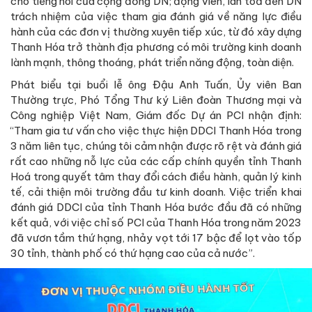
cho tiếng nói của cộng đồng DN; động viên, lan toả đến DN
trách nhiệm của việc tham gia đánh giá về năng lực điều
hành của các đơn vị thường xuyên tiếp xúc, từ đó xây dựng
Thanh Hóa trở thành địa phương có môi trường kinh doanh
lành mạnh, thông thoáng, phát triển năng động, toàn diện.
Phát biểu tại buổi lễ ông Đậu Anh Tuấn, Ủy viên Ban
Thường trực, Phó Tổng Thư ký Liên đoàn Thương mại và
Công nghiệp Việt Nam, Giám đốc Dự án PCI nhận định:
“Tham gia tư vấn cho việc thực hiện DDCI Thanh Hóa trong
3 năm liên tục, chúng tôi cảm nhận được rõ rệt và đánh giá
rất cao những nỗ lực của các cấp chính quyền tỉnh Thanh
Hoá trong quyết tâm thay đổi cách điều hành, quản lý kinh
tế, cải thiện môi trường đầu tư kinh doanh. Việc triển khai
đánh giá DDCI của tỉnh Thanh Hóa bước đầu đã có những
kết quả, với việc chỉ số PCI của Thanh Hóa trong năm 2023
đã vươn tầm thứ hạng, nhảy vọt tới 17 bậc để lọt vào tốp
30 tỉnh, thành phố có thứ hạng cao của cả nước”.