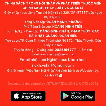
CHÍNH SÁCH TRONG HỘI NHẬP VÀ PHÁT TRIỂN THUỘC VIỆN
CHÍNH SÁCH, PHÁP LUẬT VÀ QUẢN LÝ
Giấy phép hoạt động Tạp chí Điện tử số 329/GP-BTTTT cấp ngày
10/09/2018.
Tổng Biên tập:
ĐOÀN MẠNH PHƯƠNG
Phó Tổng Biên tập:
HOÀNG MINH TIẾN
Ban Thư ký - Biên tập:
ĐẶNG ĐÌNH CHẤN, PHẠM THỦY, CAO
HÀ, NHẬT QUANG, ĐOÀN HIẾU
Tòa soạn:T8, Cung Trí thức Thành phố, Số 1 Tôn Thất Thuyết, Cầu
Giấy, Hà Nội.
Truyền thông - Quảng cáo:
0826166777
- Hòm thư:
tcvietnamhoinhap@gmail.com
Email nhận bài Nghiên cứu Khoa học:
nckh.vnhn@gmail.com
Ghi rõ nguồn "Việt Nam Hội Nhập" khi phát hành từ Website này.
Kênh RSS
Designed & developed by VIETNAMPEDIA.COM
©
AICMS v2022