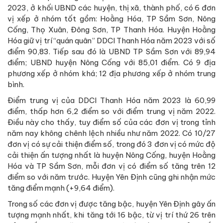
2023, ở khối UBND các huyện, thị xã, thành phố, có 6 đơn
vị xếp ở nhóm tốt gồm: Hoằng Hóa, TP Sầm Sơn, Nông
Cống, Thọ Xuân, Đông Sơn, TP Thanh Hóa. Huyện Hoằng
Hóa giữ vị trí “quán quân” DDCI Thanh Hóa năm 2023 với số
điểm 90,83. Tiếp sau đó là UBND TP Sầm Sơn với 89,94
điểm; UBND huyện Nông Cống với 85,01 điểm. Có 9 địa
phương xếp ở nhóm khá; 12 địa phương xếp ở nhóm trung
bình.
Điểm trung vị của DDCI Thanh Hóa năm 2023 là 60,99
điểm, thấp hơn 6,2 điểm so với điểm trung vị năm 2022.
Điều này cho thấy, tuy điểm số của các đơn vị trong tỉnh
năm nay không chênh lệch nhiều như năm 2022. Có 10/27
đơn vị có sự cải thiện điểm số, trong đó 3 đơn vị có mức độ
cải thiện ấn tượng nhất là huyện Nông Cống, huyện Hoằng
Hóa và TP Sầm Sơn, mỗi đơn vị có điểm số tăng trên 12
điểm so với năm trước. Huyện Yên Định cũng ghi nhận mức
tăng điểm mạnh (+9,64 điểm).
Trong số các đơn vị được tăng bậc, huyện Yên Định gây ấn
tượng mạnh nhất, khi tăng tới 16 bậc, từ vị trí thứ 26 trên