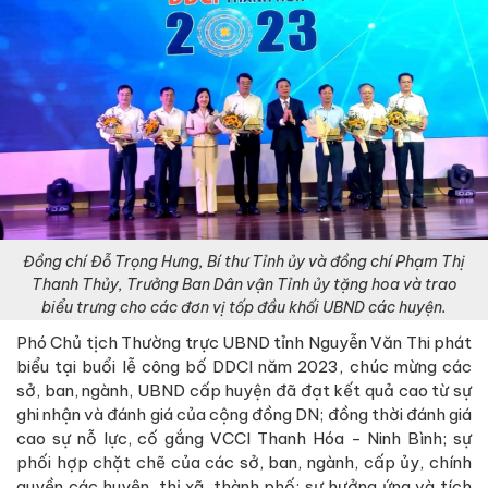
Đồng chí Đỗ Trọng Hưng, Bí thư Tỉnh ủy và đồng chí Phạm Thị
Thanh Thủy, Trưởng Ban Dân vận Tỉnh ủy tặng hoa và trao
biểu trưng cho các đơn vị tốp đầu khối UBND các huyện.
Phó Chủ tịch Thường trực UBND tỉnh Nguyễn Văn Thi phát
biểu tại buổi lễ công bố DDCI năm 2023, chúc mừng các
sở, ban, ngành, UBND cấp huyện đã đạt kết quả cao từ sự
ghi nhận và đánh giá của cộng đồng DN; đồng thời đánh giá
cao sự nỗ lực, cố gắng VCCI Thanh Hóa - Ninh Bình; sự
phối hợp chặt chẽ của các sở, ban, ngành, cấp ủy, chính
quyền các huyện, thị xã, thành phố; sự hưởng ứng và tích