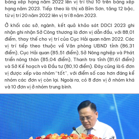
bảng xếp hạng năm 2022 lên vị trí thứ 10 trên bảng xếp
hạng năm 2023. Tiếp theo là thị xã Bỉm Sơn, tăng 12 bậc,
từ vị trí 20 năm 2022 lên vị trí 8 năm 2023.
Ở khối các sở, ngành, kết quả khảo sát DDCI 2023 ghi
nhận ghi nhận Sở Công thương là đơn vị dẫn đầu, với 88,01
điểm, thay thế cho vị trí của Cục Hải quan năm 2022. Các
vị trí tiếp theo thuộc về Văn phòng UBND tỉnh (86,31
điểm), Cục Hải quan (85,51 điểm), Sở Nông nghiệp và Phát
triển nông thôn (85,04 điểm), Thanh tra tỉnh (81,61 điểm)
và Sở Kế hoạch và Đầu tư (80,10 điểm). Đây cũng là 6 đơn
vị được xếp vào nhóm “tốt”, với điểm số cao hơn đáng kể
nhóm các đơn vị còn lại. Ngoài ra, có 8 đơn vị ở nhóm khá
và 10 đơn vị ở nhóm trung bình.