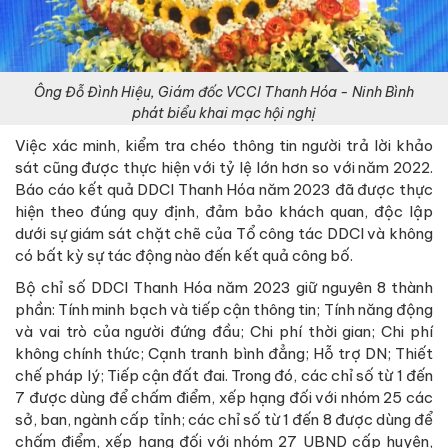
Ông Đỗ Đình Hiệu, Giám đốc VCCI Thanh Hóa - Ninh Bình
phát biểu khai mạc hội nghị
Việc xác minh, kiểm tra chéo thông tin người trả lời khảo
sát cũng được thực hiện với tỷ lệ lớn hơn so với năm 2022.
Báo cáo kết quả DDCI Thanh Hóa năm 2023 đã được thực
hiện theo đúng quy định, đảm bảo khách quan, độc lập
dưới sự giám sát chặt chẽ của Tổ công tác DDCI và không
có bất kỳ sự tác động nào đến kết quả công bố.
Bộ chỉ số DDCI Thanh Hóa năm 2023 giữ nguyên 8 thành
phần: Tính minh bạch và tiếp cận thông tin; Tính năng động
và vai trò của người đứng đầu; Chi phí thời gian; Chi phí
không chính thức; Cạnh tranh bình đẳng; Hỗ trợ DN; Thiết
chế pháp lý; Tiếp cận đất đai. Trong đó, các chỉ số từ 1 đến
7 được dùng để chấm điểm, xếp hạng đối với nhóm 25 các
sở, ban, ngành cấp tỉnh; các chỉ số từ 1 đến 8 được dùng để
chấm điểm, xếp hạng đối với nhóm 27 UBND cấp huyện,