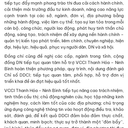
tiếp tục đẩy mạnh phong trào thi đua cải cách hành chính,
cải thiện môi trường đầu tư kinh doanh, nâng cao năng lực
cạnh tranh tại các sở, ngành, đơn vị, địa phương bằng
những hành động, việc làm cụ thể; tạo sự lan tỏa trong mỗi
cán bộ, công chức, người lao động, phát huy tinh thần chủ
động, sáng tạo, trách nhiệm để xây dựng nền hành chính -
quản trị kiến tạo phát triển, liêm chính, chuyên nghiệp, hiện
đại, hiệu lực, hiệu quả, phục vụ người dân, DN và xã hội.
Đồng chí cũng đề nghị các cấp, ngành trong tỉnh, cộng
đồng DN tiếp tục quan tâm hỗ trợ VCCI Thanh Hóa - Ninh
Bình hoàn thiện phương pháp, quy trình, nội dung đánh giá
Chỉ số DDCI; tiếp tục quan tâm, phối hợp, hỗ trợ đơn vị
triển khai đề án đạt hiệu quả tốt nhất.
VCCI Thanh Hóa - Ninh Bình tiếp tục nâng cao trách nhiệm,
tinh thần cầu thị; chủ động nghiên cứu, học tập những kinh
nghiệm hay, cách làm tốt của các địa phương; chú trọng
ứng dụng công nghệ thông tin vào hoạt động điều tra, khảo
sát, đánh giá, để kết quả DDCI đảm bảo đảm thực chất,
khách quan, minh bạch; thực sự trở thành một “đòn bẩy”,