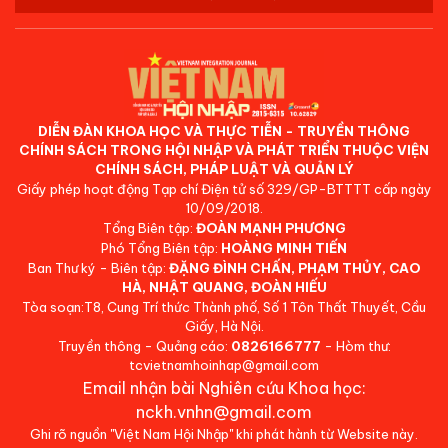
DIỄN ĐÀN KHOA HỌC VÀ THỰC TIỄN - TRUYỀN THÔNG
CHÍNH SÁCH TRONG HỘI NHẬP VÀ PHÁT TRIỂN THUỘC VIỆN
CHÍNH SÁCH, PHÁP LUẬT VÀ QUẢN LÝ
Giấy phép hoạt động Tạp chí Điện tử số 329/GP-BTTTT cấp ngày
10/09/2018.
Tổng Biên tập:
ĐOÀN MẠNH PHƯƠNG
Phó Tổng Biên tập:
HOÀNG MINH TIẾN
Ban Thư ký - Biên tập:
ĐẶNG ĐÌNH CHẤN, PHẠM THỦY, CAO
HÀ, NHẬT QUANG, ĐOÀN HIẾU
Tòa soạn:T8, Cung Trí thức Thành phố, Số 1 Tôn Thất Thuyết, Cầu
Giấy, Hà Nội.
Truyền thông - Quảng cáo:
0826166777
- Hòm thư:
tcvietnamhoinhap@gmail.com
Email nhận bài Nghiên cứu Khoa học:
nckh.vnhn@gmail.com
Ghi rõ nguồn "Việt Nam Hội Nhập" khi phát hành từ Website này.