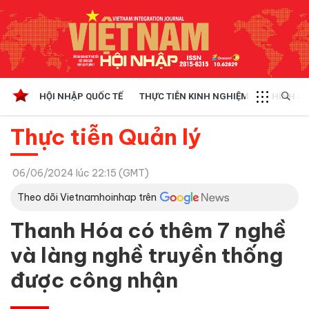
HỘI NHẬP QUỐC TẾ
THỰC TIỄN KINH NGHIỆM
CHÍNH SÁ
Thực tiễn Quản lý
06/06/2024 lúc 22:15 (GMT)
Theo dõi Vietnamhoinhap trên
Thanh Hóa có thêm 7 nghề
và làng nghề truyền thống
được công nhận