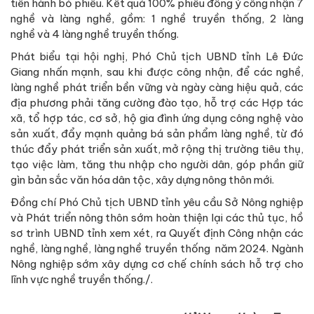
tiến hành bỏ phiếu. Kết quả 100% phiếu đồng ý công nhận 7
nghề và làng nghề, gồm: 1 nghề truyền thống, 2 làng
nghề và 4 làng nghề truyền thống.
Phát biểu tại hội nghị, Phó Chủ tịch UBND tỉnh Lê Đức
Giang nhấn mạnh, sau khi được công nhận, để các nghề,
làng nghề phát triển bền vững và ngày càng hiệu quả, các
địa phương phải tăng cường đào tạo, hỗ trợ các Hợp tác
xã, tổ hợp tác, cơ sở, hộ gia đình ứng dụng công nghệ vào
sản xuất, đẩy mạnh quảng bá sản phẩm làng nghề, từ đó
thúc đẩy phát triển sản xuất, mở rộng thị trường tiêu thụ,
tạo việc làm, tăng thu nhập cho người dân, góp phần giữ
gìn bản sắc văn hóa dân tộc, xây dựng nông thôn mới.
Đồng chí Phó Chủ tịch UBND tỉnh yêu cầu Sở Nông nghiệp
và Phát triển nông thôn sớm hoàn thiện lại các thủ tục, hồ
sơ trình UBND tỉnh xem xét, ra Quyết định Công nhận các
nghề, làng nghề, làng nghề truyền thống năm 2024. Ngành
Nông nghiệp sớm xây dựng cơ chế chính sách hỗ trợ cho
lĩnh vực nghề truyền thống./.