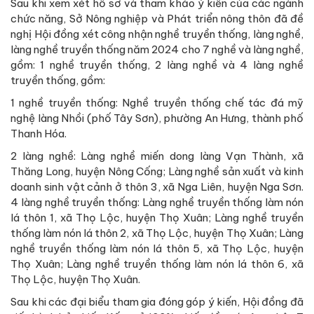
Sau khi xem xét hồ sơ và tham khảo ý kiến của các ngành
chức năng, Sở Nông nghiệp và Phát triển nông thôn đã đề
nghị Hội đồng xét công nhận nghề truyền thống, làng nghề,
làng nghề truyền thống năm 2024 cho 7 nghề và làng nghề,
gồm: 1 nghề truyền thống, 2 làng nghề và 4 làng nghề
truyền thống, gồm:
1 nghề truyền thống: Nghề truyền thống chế tác đá mỹ
nghệ làng Nhồi (phố Tây Sơn), phường An Hưng, thành phố
Thanh Hóa.
2 làng nghề: Làng nghề miến dong làng Vạn Thành, xã
Thăng Long, huyện Nông Cống; Làng nghề sản xuất và kinh
doanh sinh vật cảnh ở thôn 3, xã Nga Liên, huyện Nga Sơn.
4 làng nghề truyền thống: Làng nghề truyền thống làm nón
lá thôn 1, xã Thọ Lộc, huyện Thọ Xuân; Làng nghề truyền
thống làm nón lá thôn 2, xã Thọ Lộc, huyện Thọ Xuân; Làng
nghề truyền thống làm nón lá thôn 5, xã Thọ Lộc, huyện
Thọ Xuân; Làng nghề truyền thống làm nón lá thôn 6, xã
Thọ Lộc, huyện Thọ Xuân.
Sau khi các đại biểu tham gia đóng góp ý kiến, Hội đồng đã