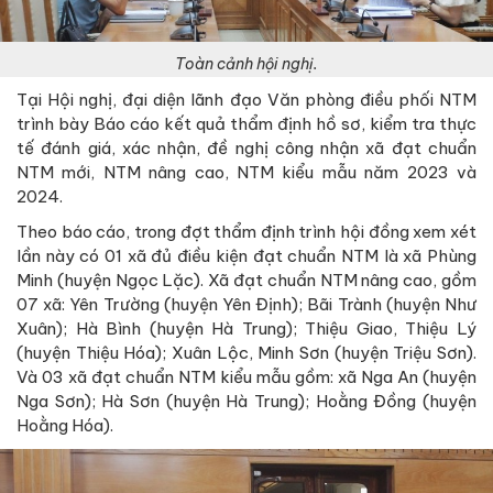
Toàn cảnh hội nghị.
Tại Hội nghị, đại diện lãnh đạo Văn phòng điều phối NTM
trình bày Báo cáo kết quả thẩm định hồ sơ, kiểm tra thực
tế đánh giá, xác nhận, đề nghị công nhận xã đạt chuẩn
NTM mới, NTM nâng cao, NTM kiểu mẫu năm 2023 và
2024.
Theo báo cáo, trong đợt thẩm định trình hội đồng xem xét
lần này có 01 xã đủ điều kiện đạt chuẩn NTM là xã Phùng
Minh (huyện Ngọc Lặc). Xã đạt chuẩn NTM nâng cao, gồm
07 xã: Yên Trường (huyện Yên Định); Bãi Trành (huyện Như
Xuân); Hà Bình (huyện Hà Trung); Thiệu Giao, Thiệu Lý
(huyện Thiệu Hóa); Xuân Lộc, Minh Sơn (huyện Triệu Sơn).
Và 03 xã đạt chuẩn NTM kiểu mẫu gồm: xã Nga An (huyện
Nga Sơn); Hà Sơn (huyện Hà Trung); Hoằng Đồng (huyện
Hoằng Hóa).