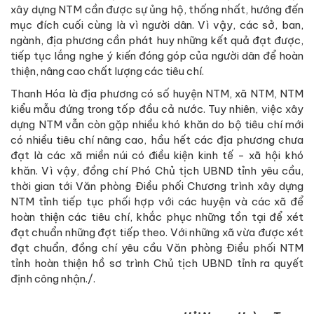
xây dựng NTM cần được sự ủng hộ, thống nhất, hướng đến
mục đích cuối cùng là vì người dân. Vì vậy, các sở, ban,
ngành, địa phương cần phát huy những kết quả đạt được,
tiếp tục lắng nghe ý kiến đóng góp của người dân để hoàn
thiện, nâng cao chất lượng các tiêu chí.
Thanh Hóa là địa phương có số huyện NTM, xã NTM, NTM
kiểu mẫu đứng trong tốp đầu cả nước. Tuy nhiên, việc xây
dựng NTM vẫn còn gặp nhiều khó khăn do bộ tiêu chí mới
có nhiều tiêu chí nâng cao, hầu hết các địa phương chưa
đạt là các xã miền núi có điều kiện kinh tế - xã hội khó
khăn. Vì vậy, đồng chí Phó Chủ tịch UBND tỉnh yêu cầu,
thời gian tới Văn phòng Điều phối Chương trình xây dựng
NTM tỉnh tiếp tục phối hợp với các huyện và các xã để
hoàn thiện các tiêu chí, khắc phục những tồn tại để xét
đạt chuẩn những đợt tiếp theo. Với những xã vừa được xét
đạt chuẩn, đồng chí yêu cầu Văn phòng Điều phối NTM
tỉnh hoàn thiện hồ sơ trình Chủ tịch UBND tỉnh ra quyết
định công nhận./.