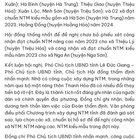
Xuân); Hà Bình (huyện Hà Trung); Thiệu Giao (huyện Thiệu
Hóa); Xuân Lộc, Minh Sơn (huyện Triệu Sơn); và 02 xã đạt
chuẩn NTM kiểu mẫu gồm xã Hà Sơn (huyện Hà Trung) năm
2023; Hoằng Đồng (huyện Hoằng Hóa) năm 2024.
Hội đồng thống nhất để đề nghị chưa bỏ phiếu xét công
nhận đạt chuẩn NTM nâng cao năm 2023 cho xã Thiệu Lý
(huyện Thiệu Hóa) và công nhận xã đạt chuẩn NTM kiểu
mẫu năm 2023 cho xã Nga An (huyện Nga Sơn).
Kết luận hội nghị, Phó Chủ tịch UBND tỉnh Lê Đức Giang –
Phó Chủ tịch UBND tỉnh, Chủ tịch Hội đồng thẩm định
nhấn mạnh: Nhờ có công cuộc xây dựng NTM, trong những
năm qua bộ mặt nông thôn Thanh Hóa đã có nhiều đổi thay
tiến bộ rõ rệt. Đây là thành tích rất đáng ghi nhận của người
dân và chính quyền địa phương. Đồng chí ghi nhận, biểu
dương tinh thần làm việc của Đoàn thẩm định, Văn phòng
điều phối Chương trình xây dựng NTM tỉnh đã đánh giá sát
sao, lựa chọn các xã, chuẩn bị hồ sơ để đề nghị công nhận
xã NTM, NTM nâng cao, NTM kiểu mẫu trong đợt này.
Đồng chí Phó Chủ tịch UBND tỉnh nhấn mạnh, công cuộc