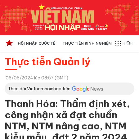
HỘI NHẬP QUỐC TẾ
THỰC TIỄN KINH NGHIỆM
CHÍNH SÁ
Thực tiễn Quản lý
06/06/2024 lúc 08:57 (GMT)
Theo dõi Vietnamhoinhap trên
Thanh Hóa: Thẩm định xét,
công nhận xã đạt chuẩn
NTM, NTM nâng cao, NTM
kiễu mẫu, đợt 2 năm 2024