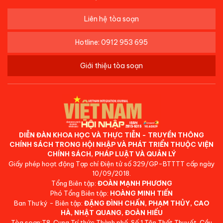
Liên hệ tòa soạn
Hotline: 0912 953 695
Giới thiệu tòa soạn
DIỄN ĐÀN KHOA HỌC VÀ THỰC TIỄN - TRUYỀN THÔNG
CHÍNH SÁCH TRONG HỘI NHẬP VÀ PHÁT TRIỂN THUỘC VIỆN
CHÍNH SÁCH, PHÁP LUẬT VÀ QUẢN LÝ
Giấy phép hoạt động Tạp chí Điện tử số 329/GP-BTTTT cấp ngày
10/09/2018.
Tổng Biên tập:
ĐOÀN MẠNH PHƯƠNG
Phó Tổng Biên tập:
HOÀNG MINH TIẾN
Ban Thư ký - Biên tập:
ĐẶNG ĐÌNH CHẤN, PHẠM THỦY, CAO
HÀ, NHẬT QUANG, ĐOÀN HIẾU
Tòa soạn:T8, Cung Trí thức Thành phố, Số 1 Tôn Thất Thuyết, Cầu