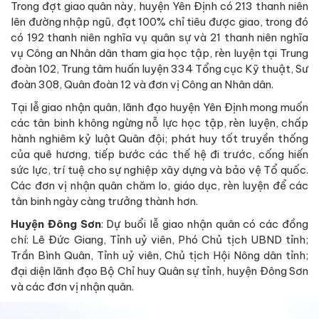
Trong đợt giao quân này, huyện Yên Định có 213 thanh niên
lên đường nhập ngũ, đạt 100% chỉ tiêu được giao, trong đó
có 192 thanh niên nghĩa vụ quân sự và 21 thanh niên nghĩa
vụ Công an Nhân dân tham gia học tập, rèn luyện tại Trung
đoàn 102, Trung tâm huấn luyện 334 Tổng cục Kỹ thuật, Sư
đoàn 308, Quân đoàn 12 và đơn vị Công an Nhân dân.
Tại lễ giao nhận quân, lãnh đạo huyện Yên Định mong muốn
các tân binh không ngừng nỗ lực học tập, rèn luyện, chấp
hành nghiêm kỷ luật Quân đội; phát huy tốt truyền thống
của quê hương, tiếp bước các thế hệ đi trước, cống hiến
sức lực, trí tuệ cho sự nghiệp xây dựng và bảo vệ Tổ quốc.
Các đơn vị nhận quân chăm lo, giáo dục, rèn luyện để các
tân binh ngày càng trưởng thành hơn.
Huyện Đông Sơn
: Dự buổi lễ giao nhận quân có các đồng
chí: Lê Đức Giang, Tỉnh uỷ viên, Phó Chủ tịch UBND tỉnh;
Trần Bình Quân, Tỉnh uỷ viên, Chủ tịch Hội Nông dân tỉnh;
đại diện lãnh đạo Bộ Chỉ huy Quân sự tỉnh, huyện Đông Sơn
và các đơn vị nhận quân.