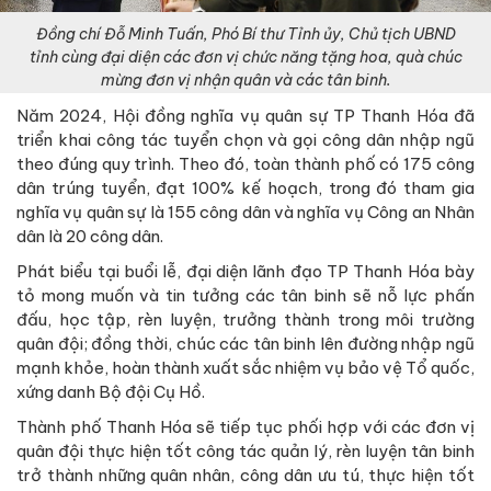
Đồng chí Đỗ Minh Tuấn, Phó Bí thư Tỉnh ủy, Chủ tịch UBND
tỉnh cùng đại diện các đơn vị chức năng tặng hoa, quà chúc
mừng đơn vị nhận quân và các tân binh.
Năm 2024, Hội đồng nghĩa vụ quân sự TP Thanh Hóa đã
triển khai công tác tuyển chọn và gọi công dân nhập ngũ
theo đúng quy trình. Theo đó, toàn thành phố có 175 công
dân trúng tuyển, đạt 100% kế hoạch, trong đó tham gia
nghĩa vụ quân sự là 155 công dân và nghĩa vụ Công an Nhân
dân là 20 công dân.
Phát biểu tại buổi lễ, đại diện lãnh đạo TP Thanh Hóa bày
tỏ mong muốn và tin tưởng các tân binh sẽ nỗ lực phấn
đấu, học tập, rèn luyện, trưởng thành trong môi trường
quân đội; đồng thời, chúc các tân binh lên đường nhập ngũ
mạnh khỏe, hoàn thành xuất sắc nhiệm vụ bảo vệ Tổ quốc,
xứng danh Bộ đội Cụ Hồ.
Thành phố Thanh Hóa sẽ tiếp tục phối hợp với các đơn vị
quân đội thực hiện tốt công tác quản lý, rèn luyện tân binh
trở thành những quân nhân, công dân ưu tú, thực hiện tốt