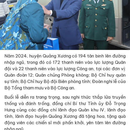
Năm 2024, huyện Quảng Xương có 194 tân binh lên đường
nhập ngũ, trong đó có 172 thanh niên vào lực lượng Quân
đội và 22 thanh niên vào lực lượng Công an, tại các đơn vị:
Quân đoàn 12; Quân chủng Phòng không; Bộ Chỉ huy quân
sự tỉnh; Bộ Chỉ huy Bộ đội Biên phòng tỉnh; Đoàn nghi lễ của
Bộ Tổng tham mưu và Bộ Công an.
Buổi lễ diễn ra trang trọng, sau nghi thức thắp lửa truyền
thống và đánh trống, đồng chí Bí thư Tỉnh ủy Đỗ Trọng
Hưng cùng các đồng chí lãnh đạo Quân khu IV, lãnh đạo
tỉnh, lãnh đạo huyện Quảng Xương đã tặng hoa, tặng quà
động viên các chiến sĩ mới phấn khởi, yên tâm lên đường
nhập ngũ.