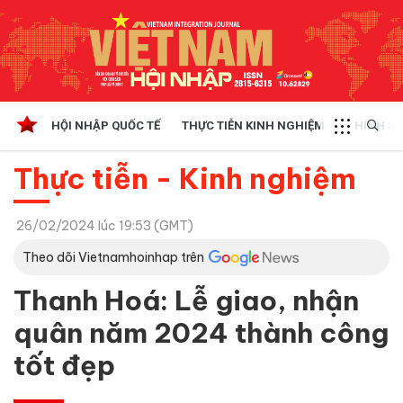
HỘI NHẬP QUỐC TẾ
THỰC TIỄN KINH NGHIỆM
CHÍNH SÁ
Thực tiễn - Kinh nghiệm
26/02/2024 lúc 19:53 (GMT)
Theo dõi Vietnamhoinhap trên
Thanh Hoá: Lễ giao, nhận
quân năm 2024 thành công
tốt đẹp