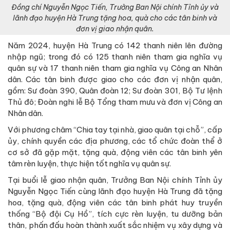
Đồng chí Nguyễn Ngọc Tiến, Trưởng Ban Nội chính Tỉnh ủy và
lãnh đạo huyện Hà Trung tặng hoa, quà cho các tân binh và
đơn vị giao nhận quân.
Năm 2024, huyện Hà Trung có 142 thanh niên lên đường
nhập ngũ; trong đó có 125 thanh niên tham gia nghĩa vụ
quân sự và 17 thanh niên tham gia nghĩa vụ Công an Nhân
dân. Các tân binh được giao cho các đơn vị nhận quân,
gồm: Sư đoàn 390, Quân đoàn 12; Sư đoàn 301, Bộ Tư lệnh
Thủ đô; Đoàn nghi lễ Bộ Tổng tham mưu và đơn vị Công an
Nhân dân.
Với phương châm “Chia tay tại nhà, giao quân tại chỗ”, cấp
ủy, chính quyền các địa phương, các tổ chức đoàn thể ở
cơ sở đã gặp mặt, tặng quà, động viên các tân binh yên
tâm rèn luyện, thực hiện tốt nghĩa vụ quân sự.
Tại buổi lễ giao nhận quân, Trưởng Ban Nội chính Tỉnh ủy
Nguyễn Ngọc Tiến cùng lãnh đạo huyện Hà Trung đã tặng
hoa, tặng quà, động viên các tân binh phát huy truyền
thống “Bộ đội Cụ Hồ”, tích cực rèn luyện, tu dưỡng bản
thân, phấn đấu hoàn thành xuất sắc nhiệm vụ xây dựng và