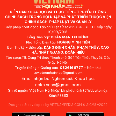
DIỄN ĐÀN KHOA HỌC VÀ THỰC TIỄN - TRUYỀN THÔNG
CHÍNH SÁCH TRONG HỘI NHẬP VÀ PHÁT TRIỂN THUỘC VIỆN
CHÍNH SÁCH, PHÁP LUẬT VÀ QUẢN LÝ
Giấy phép hoạt động Tạp chí Điện tử số 329/GP-BTTTT cấp ngày
10/09/2018.
Tổng Biên tập:
ĐOÀN MẠNH PHƯƠNG
Phó Tổng Biên tập:
HOÀNG MINH TIẾN
Ban Thư ký - Biên tập:
ĐẶNG ĐÌNH CHẤN, PHẠM THỦY, CAO
HÀ, NHẬT QUANG, ĐOÀN HIẾU
Tòa soạn:T8, Cung Trí thức Thành phố, Số 1 Tôn Thất Thuyết, Cầu
Giấy, Hà Nội.
Truyền thông - Quảng cáo:
0826166777
- Hòm thư:
tcvietnamhoinhap@gmail.com
Email nhận bài Nghiên cứu Khoa học:
nckh.vnhn@gmail.com
Ghi rõ nguồn "Việt Nam Hội Nhập" khi phát hành từ Website này.
Kênh RSS
Designed & developed by VIETNAMPEDIA.COM
©
AICMS v2022