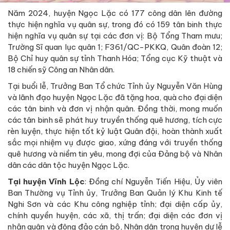
Năm 2024, huyện Ngọc Lặc có 177 công dân lên đường
thực hiện nghĩa vụ quân sự, trong đó có 159 tân binh thực
hiện nghĩa vụ quân sự tại các đơn vị: Bộ Tổng Tham mưu;
Trường Sĩ quan lục quân 1; F361/QC-PKKQ, Quân đoàn 12;
Bộ Chỉ huy quân sự tỉnh Thanh Hóa; Tổng cục Kỹ thuật và
18 chiến sỹ Công an Nhân dân.
Tại buổi lễ, Trưởng Ban Tổ chức Tỉnh ủy Nguyễn Văn Hùng
và lãnh đạo huyện Ngọc Lặc đã tặng hoa, quà cho đại diện
các tân binh và đơn vị nhận quân. Đồng thời, mong muốn
các tân binh sẽ phát huy truyền thống quê hương, tích cực
rèn luyện, thực hiện tốt kỷ luật Quân đội, hoàn thành xuất
sắc mọi nhiệm vụ được giao, xứng đáng với truyền thống
quê hương và niềm tin yêu, mong đợi của Đảng bộ và Nhân
dân các dân tộc huyện Ngọc Lặc.
Tại huyện Vĩnh Lộc
: Đồng chí Nguyễn Tiến Hiệu, Ủy viên
Ban Thường vụ Tỉnh ủy, Trưởng Ban Quản lý Khu Kinh tế
Nghi Sơn và các Khu công nghiệp tỉnh; đại diện cấp ủy,
chính quyền huyện, các xã, thị trấn; đại diện các đơn vị
nhận quân và đông đảo cán bộ, Nhân dân trong huyện dự lễ