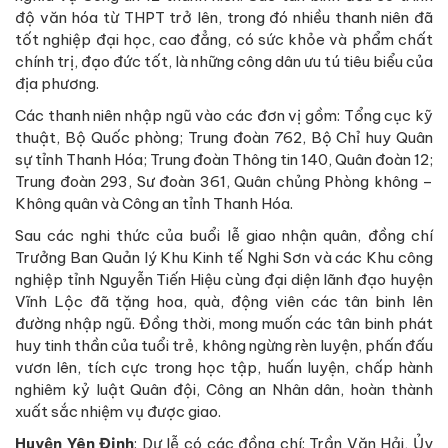
độ văn hóa từ THPT trở lên, trong đó nhiều thanh niên đã
tốt nghiệp đại học, cao đẳng, có sức khỏe và phẩm chất
chính trị, đạo đức tốt, là những công dân ưu tú tiêu biểu của
địa phương.
Các thanh niên nhập ngũ vào các đơn vị gồm: Tổng cục kỹ
thuật, Bộ Quốc phòng; Trung đoàn 762, Bộ Chỉ huy Quân
sự tỉnh Thanh Hóa; Trung đoàn Thông tin 140, Quân đoàn 12;
Trung đoàn 293, Sư đoàn 361, Quân chủng Phòng không –
Không quân và Công an tỉnh Thanh Hóa.
Sau các nghi thức của buổi lễ giao nhận quân, đồng chí
Trưởng Ban Quản lý Khu Kinh tế Nghi Sơn và các Khu công
nghiệp tỉnh Nguyễn Tiến Hiệu cùng đại diện lãnh đạo huyện
Vĩnh Lộc đã tặng hoa, quà, động viên các tân binh lên
đường nhập ngũ. Đồng thời, mong muốn các tân binh phát
huy tinh thần của tuổi trẻ, không ngừng rèn luyện, phấn đấu
vươn lên, tích cực trong học tập, huấn luyện, chấp hành
nghiêm kỷ luật Quân đội, Công an Nhân dân, hoàn thành
xuất sắc nhiệm vụ được giao.
Huyện Yên Định
: Dự lễ có các đồng chí: Trần Văn Hải, Ủy