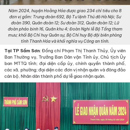
Năm 2024, huyện Hoằng Hóa được giao 234 chỉ tiêu cho 8
đơn vị gồm: Trung đoàn 692, Bộ Tư lệnh Thủ đô Hà Nội; Sư
đoàn 390, Quân đoàn 12; Sư đoàn 312, Quân đoàn 12; Lữ
đoàn pháo binh 16, Quân khu 4; Đoàn Nghi lễ Bộ Tổng tham
mưu; khối Bộ Chỉ huy Quân sự, Bộ Chỉ huy Bộ đội biên phòng
tỉnh Thanh Hóa và khối nghĩa vụ Công an tỉnh.
Tại TP Sầm Sơn
: Đồng chí Phạm Thị Thanh Thủy, Ủy viên
Ban Thường vụ, Trưởng Ban Dân vận Tỉnh ủy, Chủ tịch Ủy
ban MTTQ tỉnh; đại diện cấp ủy, chính quyền thành phố,
các xã, phường; đại diện các đơn vị nhận quân và đông đảo
cán bộ, Nhân dân thành phố dự lễ giao nhận quân.