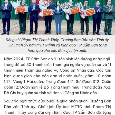
Đồng chí Phạm Thị Thanh Thủy, Trưởng Ban Dân vận Tỉnh ủy,
Chủ tịch Ủy ban MTTQ tỉnh và lãnh đạo TP Sầm Sơn tặng
hoa, quà cho các đơn vị nhận quân
Năm 2024, TP Sầm Sơn có 91 tân binh lên đường nhập ngũ,
trong đó có 80 thanh niên tham gia nghĩa vụ quân sự và 11
thanh niên tham gia nghĩa vụ Công an Nhân dân. Các tân
binh được giao cho các đơn vị nhận quân, gồm: Lữ đoàn
147, Vùng 1 Hải quân; Trung đoàn 141, Sư đoàn 312, Quân
đoàn 12; Đoàn nghi lễ Bộ Tổng tham mưu; Trung đoàn 762,
Bộ Chỉ huy quân sự tỉnh và đơn vị Công an Nhân dân.
Sau các nghi thức của buổi lễ giao nhận quân, Trưởng Ban
Dân vận Tỉnh ủy, Chủ tịch Ủy ban MTTQ tỉnh Phạm Thị
Thanh Thủy cùng đại diện lãnh đạo TP Sầm Sơn đã tặng