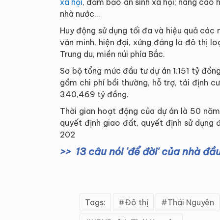
xã hội
, đảm bảo an sinh xã hội; nâng cao 
nhà nước...
Huy động sử dụng tối đa và hiệu quả các 
văn minh, hiện đại, xứng đáng là đô thị lo
Trung du, miền núi phía Bắc.
Sơ bộ tổng mức đầu tư dự án 1.151 tỷ đồn
gồm chi phí bồi thường, hỗ trợ, tái định cư
340,469 tỷ đồng.
Thời gian hoạt động của dự án là 50 năm
quyết định giao đất, quyết định sử dụng
202
13 câu nói 'để đời' của nhà đầ
Tags:
Đô thị
Thái Nguyên