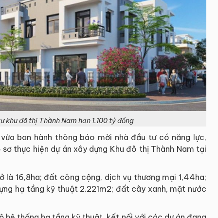
tư khu đô thị Thành Nam hơn 1.100 tỷ đồng
 vừa ban hành thông báo mời nhà đầu tư có năng lực,
 sơ thực hiện dự án xây dựng Khu đô thị Thành Nam tại
 ở là 16,8ha; đất công cộng, dịch vụ thương mại 1,44ha;
dựng hạ tầng kỹ thuật 2.221m2; đất cây xanh, mặt nước
 hệ thống hạ tầng kỹ thuật, kết nối với các dự án đang