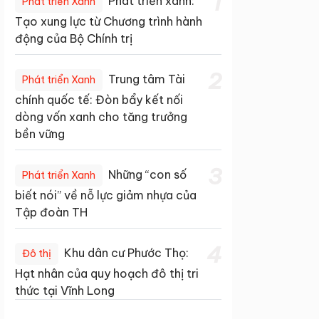
1
Phát triển xanh:
Phát triển Xanh
Tạo xung lực từ Chương trình hành
động của Bộ Chính trị
2
Trung tâm Tài
Phát triển Xanh
chính quốc tế: Đòn bẩy kết nối
dòng vốn xanh cho tăng trưởng
bền vững
3
Những “con số
Phát triển Xanh
biết nói” về nỗ lực giảm nhựa của
Tập đoàn TH
4
Khu dân cư Phước Thọ:
Đô thị
Hạt nhân của quy hoạch đô thị tri
thức tại Vĩnh Long