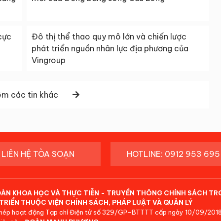
cực
Đô thị thể thao quy mô lớn và chiến lược
phát triển nguồn nhân lực địa phương của
Vingroup
m các tin khác
LIÊN HỆ TÒA SOẠN
HOTLINE: 0912 953 695
ĐÀN KHOA HỌC VÀ THỰC TIỄN - TRUYỀN THÔNG CHÍNH SÁCH TR
TRIỂN THUỘC VIỆN CHÍNH SÁCH, PHÁP LUẬT VÀ QUẢN LÝ
hép hoạt động Tạp chí Điện tử số 329/GP-BTTTT cấp ngày 10/09/2018