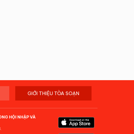
GIỚI THIỆU TÒA SOẠN
ONG HỘI NHẬP VÀ
.