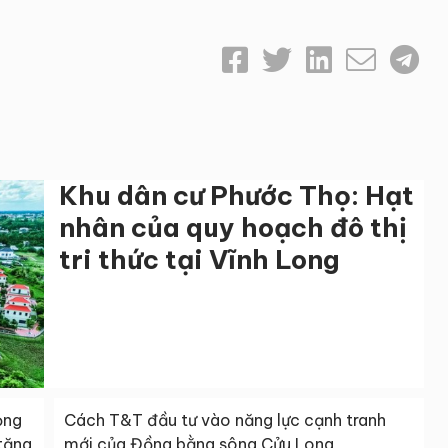
Khu dân cư Phước Thọ: Hạt
nhân của quy hoạch đô thị
tri thức tại Vĩnh Long
ọng
Cách T&T đầu tư vào năng lực cạnh tranh
 tăng
mới của Đồng bằng sông Cửu Long