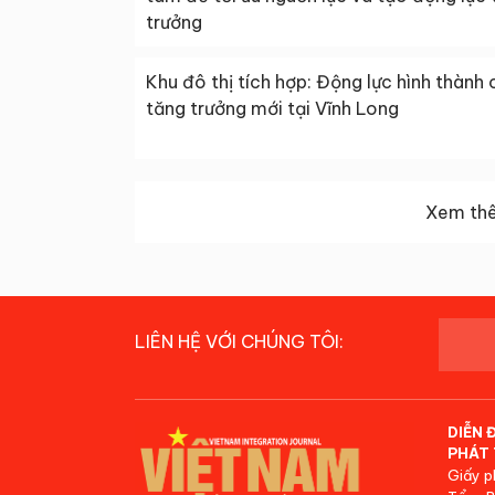
trưởng
Khu đô thị tích hợp: Động lực hình thành 
tăng trưởng mới tại Vĩnh Long
Xem thê
LIÊN HỆ VỚI CHÚNG TÔI:
DIỄN 
PHÁT 
Giấy p