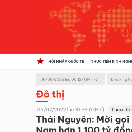
HỘI NHẬP QUỐC TẾ
THỰC TIỄN KINH NGH
HỘI NHẬP QUỐC TẾ
VĂN 
08/08/2026 lúc 06:12 (GMT+7)
Breaking N
Kinh tế hội nhập
Đô thị
Doanh nghiệp
NGHIÊN CỨU PHÁP LUẬT
THỰC
05/07/2022 lúc 10:59 (GMT)
Theo dõi
Thái Nguyên: Mời gọi 
Nam hơn 1.100 tỷ đồn