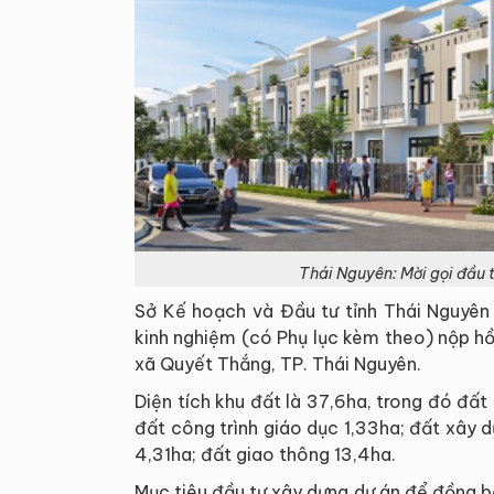
Thái Nguyên: Mời gọi đầu 
Sở Kế hoạch và Đầu tư tỉnh Thái Nguyên
kinh nghiệm (có Phụ lục kèm theo) nộp hồ
xã Quyết Thắng, TP. Thái Nguyên.
Diện tích khu đất là 37,6ha, trong đó đất
đất công trình giáo dục 1,33ha; đất xây 
4,31ha; đất giao thông 13,4ha.
Mục tiêu đầu tư xây dựng dự án để đồng bộ