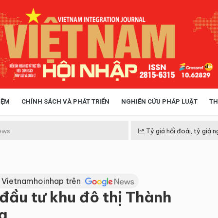
IỆM
CHÍNH SÁCH VÀ PHÁT TRIỂN
NGHIÊN CỨU PHÁP LUẬT
TH
HÓA XÃ HỘI
CHÍNH SÁCH
ews
Tỷ giá hối đoái, tỷ giá n
 TIỄN QUẢN LÝ
VIỆT NAM ĐIỂM ĐẾN
 Vietnamhoinhap trên
đầu tư khu đô thị Thành
g