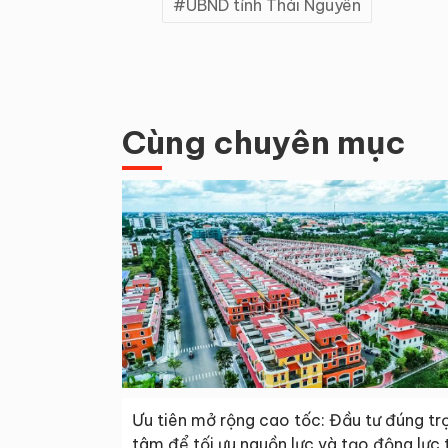
UBND tỉnh Thái Nguyên
Cùng chuyên mục
Ưu tiên mở rộng cao tốc: Đầu tư đúng tr
tâm để tối ưu nguồn lực và tạo động lực