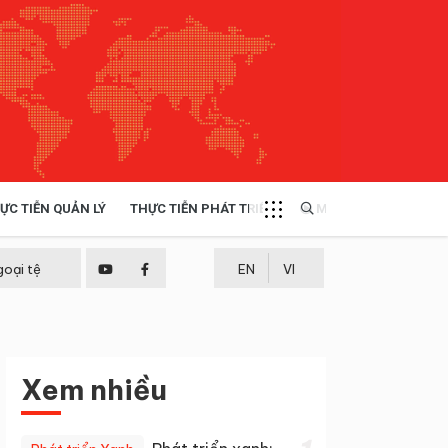
ỰC TIỄN QUẢN LÝ
THỰC TIỄN PHÁT TRIỂN
MULTIMEDIA
TÀI NGUYÊN - MÔI TRƯỜNG
goại tệ
EN
VI
THỰC TIỄN - KINH NGHIỆM
Xem nhiều