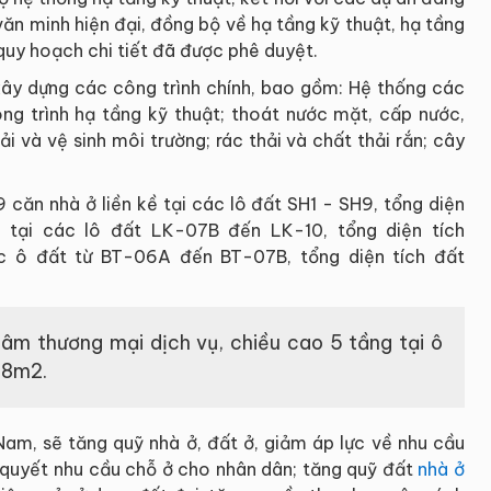
văn minh hiện đại, đồng bộ về hạ tầng kỹ thuật, hạ tầng
quy hoạch chi tiết đã được phê duyệt.
 xây dựng các công trình chính, bao gồm: Hệ thống các
ng trình hạ tầng kỹ thuật; thoát nước mặt, cấp nước,
ải và vệ sinh môi trường; rác thải và chất thải rắn; cây
 căn nhà ở liền kề tại các lô đất SH1 - SH9, tổng diện
ề tại các lô đất LK-07B đến LK-10, tổng diện tích
ác ô đất từ BT-06A đến BT-07B, tổng diện tích đất
tâm thương mại dịch vụ, chiều cao 5 tầng tại ô
58m2.
Nam, sẽ tăng quỹ nhà ở, đất ở, giảm áp lực về nhu cầu
 quyết nhu cầu chỗ ở cho nhân dân; tăng quỹ đất
nhà ở