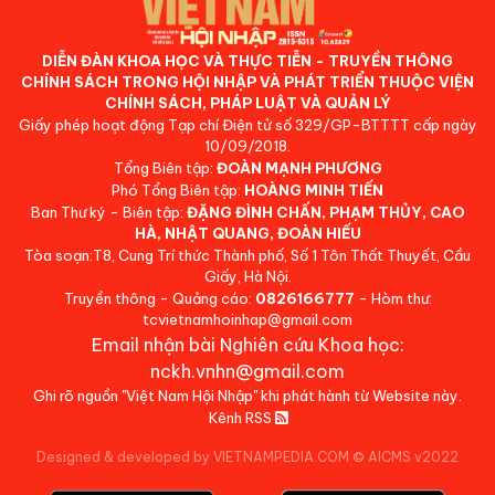
DIỄN ĐÀN KHOA HỌC VÀ THỰC TIỄN - TRUYỀN THÔNG
CHÍNH SÁCH TRONG HỘI NHẬP VÀ PHÁT TRIỂN THUỘC VIỆN
CHÍNH SÁCH, PHÁP LUẬT VÀ QUẢN LÝ
Giấy phép hoạt động Tạp chí Điện tử số 329/GP-BTTTT cấp ngày
10/09/2018.
Tổng Biên tập:
ĐOÀN MẠNH PHƯƠNG
Phó Tổng Biên tập:
HOÀNG MINH TIẾN
Ban Thư ký - Biên tập:
ĐẶNG ĐÌNH CHẤN, PHẠM THỦY, CAO
HÀ, NHẬT QUANG, ĐOÀN HIẾU
Tòa soạn:T8, Cung Trí thức Thành phố, Số 1 Tôn Thất Thuyết, Cầu
Giấy, Hà Nội.
Truyền thông - Quảng cáo:
0826166777
- Hòm thư:
tcvietnamhoinhap@gmail.com
Email nhận bài Nghiên cứu Khoa học:
nckh.vnhn@gmail.com
Ghi rõ nguồn "Việt Nam Hội Nhập" khi phát hành từ Website này.
Kênh RSS
Designed & developed by VIETNAMPEDIA.COM
©
AICMS v2022