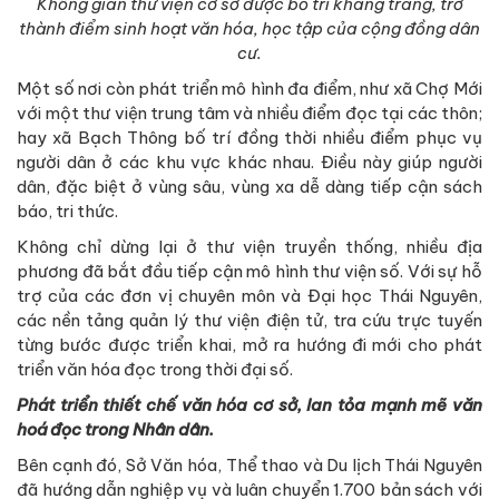
Không gian thư viện cơ sở được bố trí khang trang, trở
thành điểm sinh hoạt văn hóa, học tập của cộng đồng dân
cư.
Một số nơi còn phát triển mô hình đa điểm, như xã Chợ Mới
với một thư viện trung tâm và nhiều điểm đọc tại các thôn;
hay xã Bạch Thông bố trí đồng thời nhiều điểm phục vụ
người dân ở các khu vực khác nhau. Điều này giúp người
dân, đặc biệt ở vùng sâu, vùng xa dễ dàng tiếp cận sách
báo, tri thức.
Không chỉ dừng lại ở thư viện truyền thống, nhiều địa
phương đã bắt đầu tiếp cận mô hình thư viện số. Với sự hỗ
trợ của các đơn vị chuyên môn và Đại học Thái Nguyên,
các nền tảng quản lý thư viện điện tử, tra cứu trực tuyến
từng bước được triển khai, mở ra hướng đi mới cho phát
triển văn hóa đọc trong thời đại số.
Phát triển thiết chế văn hóa cơ sở, lan tỏa mạnh mẽ văn
hoá đọc trong Nhân dân.
Bên cạnh đó, Sở Văn hóa, Thể thao và Du lịch Thái Nguyên
đã hướng dẫn nghiệp vụ và luân chuyển 1.700 bản sách với