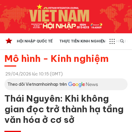
HỘI NHẬP QUỐC TẾ
THỰC TIỄN KINH NGHIỆM
CHÍNH SÁ
Mô hình - Kinh nghiệm
29/04/2026 lúc 10:15 (GMT)
Theo dõi Vietnamhoinhap trên
Thái Nguyên: Khi không
gian đọc trở thành hạ tầng
văn hóa ở cơ sở