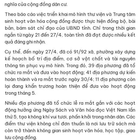
nghĩa của cộng đồng dân cư.
Theo báo cáo việc triển khai mô hình thư viện và Trung tâm
sinh hoạt văn hóa cộng đồng được thực hiện đồng bộ, bài
bản, bám sát chỉ đạo của UBND tỉnh. Chỉ trong thời gian
ngắn từ ngày 21 đến 27/4, toàn tỉnh đã đạt được nhiều kết
quả đáng ghi nhận.
Cụ thể, đến ngày 27/4, đã có 91/92 xã, phường xây dựng
kế hoạch bố trí địa điểm, cơ sở vật chất và tài nguyên
thông tin phục vụ mô hình. Trong đó, 39 địa phương đã tổ
chức ra mắt và đưa vào hoạt động; 41 địa phương dự kiến
hoàn thành và ra mắt trước ngày 30/4; 11 địa phương còn
lại đang khẩn trương hoàn thiện để đưa vào hoạt động
trong tháng 5.
Nhiều địa phương đã tổ chức lễ ra mắt gắn với các hoạt
động hưởng ứng Ngày Sách và Văn hóa đọc Việt Nam lần
thứ 5, tạo không khí vui tươi, phấn khởi trong nhân dân. Các
điểm thư viện không chỉ đơn thuần là nơi lưu trữ sách mà
còn trở thành không gian sinh hoạt văn hóa, học tập, giao
lưu cộng đồng.