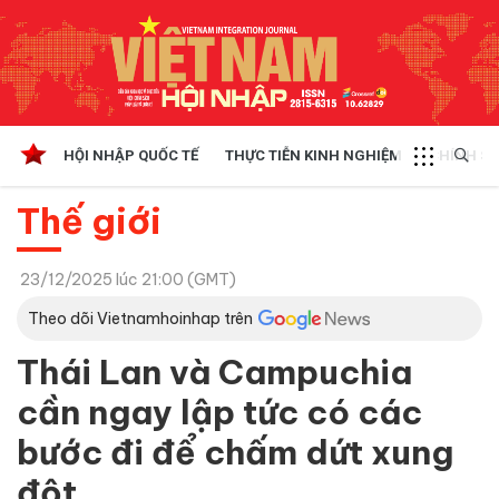
HỘI NHẬP QUỐC TẾ
THỰC TIỄN KINH NGHIỆM
CHÍNH SÁ
Thế giới
23/12/2025 lúc 21:00 (GMT)
Theo dõi Vietnamhoinhap trên
Thái Lan và Campuchia
cần ngay lập tức có các
bước đi để chấm dứt xung
đột