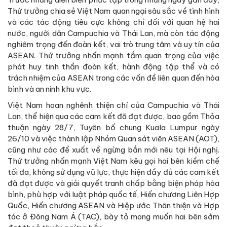
Thứ trưởng chia sẻ Việt Nam quan ngại sâu sắc về tình hình
và các tác động tiêu cực không chỉ đối với quan hệ hai
nước, người dân Campuchia và Thái Lan, mà còn tác động
nghiêm trọng đến đoàn kết, vai trò trung tâm và uy tín của
ASEAN. Thứ trưởng nhấn mạnh tầm quan trọng của việc
phát huy tinh thần đoàn kết, hành động tập thể và có
trách nhiệm của ASEAN trong các vấn đề liên quan đến hòa
bình và an ninh khu vực.
Việt Nam hoan nghênh thiện chí của Campuchia và Thái
Lan, thể hiện qua các cam kết đã đạt được, bao gồm Thỏa
thuận ngày 28/7, Tuyên bố chung Kuala Lumpur ngày
26/10 và việc thành lập Nhóm Quan sát viên ASEAN (AOT),
cũng như các đề xuất về ngừng bắn mới nêu tại Hội nghị.
Thứ trưởng nhấn mạnh Việt Nam kêu gọi hai bên kiềm chế
tối đa, không sử dụng vũ lực, thực hiện đầy đủ các cam kết
đã đạt được và giải quyết tranh chấp bằng biện pháp hòa
bình, phù hợp với luật pháp quốc tế, Hiến chương Liên Hợp
Quốc, Hiến chương ASEAN và Hiệp ước Thân thiện và Hợp
tác ở Đông Nam Á (TAC), bày tỏ mong muốn hai bên sớm