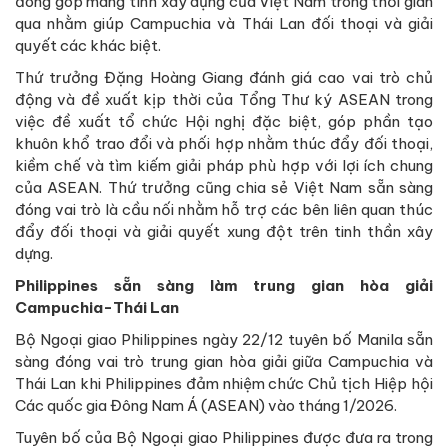
đóng góp mang tính xây dựng của Việt Nam trong thời gian
qua nhằm giúp Campuchia và Thái Lan đối thoại và giải
quyết các khác biệt.
Thứ trưởng Đặng Hoàng Giang đánh giá cao vai trò chủ
động và đề xuất kịp thời của Tổng Thư ký ASEAN trong
việc đề xuất tổ chức Hội nghị đặc biệt, góp phần tạo
khuôn khổ trao đổi và phối hợp nhằm thúc đẩy đối thoại,
kiềm chế và tìm kiếm giải pháp phù hợp với lợi ích chung
của ASEAN. Thứ trưởng cũng chia sẻ Việt Nam sẵn sàng
đóng vai trò là cầu nối nhằm hỗ trợ các bên liên quan thúc
đẩy đối thoại và giải quyết xung đột trên tinh thần xây
dựng.
Philippines sẵn sàng làm trung gian hòa giải
Campuchia-Thái Lan
Bộ Ngoại giao Philippines ngày 22/12 tuyên bố Manila sẵn
sàng đóng vai trò trung gian hòa giải giữa Campuchia và
Thái Lan khi Philippines đảm nhiệm chức Chủ tịch Hiệp hội
Các quốc gia Đông Nam Á (ASEAN) vào tháng 1/2026.
Tuyên bố của Bộ Ngoại giao Philippines được đưa ra trong