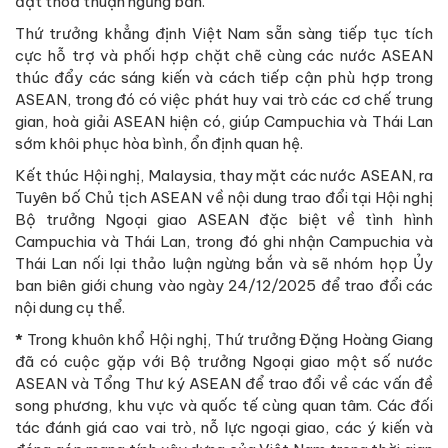
đạt thoả thuận ngừng bắn.
Thứ trưởng khẳng định Việt Nam sẵn sàng tiếp tục tích
cực hỗ trợ và phối hợp chặt chẽ cùng các nước ASEAN
thúc đẩy các sáng kiến và cách tiếp cận phù hợp trong
ASEAN, trong đó có việc phát huy vai trò các cơ chế trung
gian, hoà giải ASEAN hiện có, giúp Campuchia và Thái Lan
sớm khôi phục hòa bình, ổn định quan hệ.
Kết thúc Hội nghị, Malaysia, thay mặt các nước ASEAN, ra
Tuyên bố Chủ tịch ASEAN về nội dung trao đổi tại Hội nghị
Bộ trưởng Ngoại giao ASEAN đặc biệt về tình hình
Campuchia và Thái Lan, trong đó ghi nhận Campuchia và
Thái Lan nối lại thảo luận ngừng bắn và sẽ nhóm họp Ủy
ban biên giới chung vào ngày 24/12/2025 để trao đổi các
nội dung cụ thể.
*
Trong khuôn khổ Hội nghị, Thứ trưởng Đặng Hoàng Giang
đã có cuộc gặp với Bộ trưởng Ngoại giao một số nước
ASEAN và Tổng Thư ký ASEAN để trao đổi về các vấn đề
song phương, khu vực và quốc tế cùng quan tâm. Các đối
tác đánh giá cao vai trò, nỗ lực ngoại giao, các ý kiến và