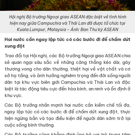
Hội nghị Bộ trưởng Ngoại giao ASEAN đặc biệt về tình hình
hiện nay giữa Campuchia và Thái Lan đã được tổ chức tại
Kuala Lumpur, Malaysia - Ảnh: Ban Thư ký ASEAN
Hai nước cần ngay lập tức có các bước đi để chấm dứt
xung đột
Trao đổi tại Hội nghị, các Bộ trưởng Ngoại giao ASEAN chia
sẻ quan ngại sâu sắc về những căng thẳng kéo dài, gây
thương vong cho dân thường, thiệt hại về vật chất và cơ
sở hạ tầng, và ảnh hưởng nghiêm trọng đến đời sống người
dân tại khu vực biên giới Campuchia và Thái Lan và đặc
biệt là tác động tiêu cực đến hòa bình, an ninh và ổn định ở
khu vực.
Các Bộ trưởng nhấn mạnh hai nước cần kiềm chế tối đa,
ngay lập tức có các bước đi để chấm dứt xung đột, thực
hiện ngừng bắn và tạo điều kiện để người dân sớm trở lại
cuộc sống bình thường.
Các Bộ trưởng cũng khẳng định ủng hộ vai trò trung tâm