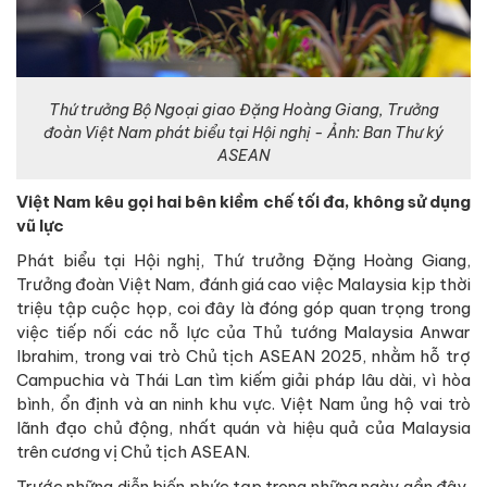
Thứ trưởng Bộ Ngoại giao Đặng Hoàng Giang, Trưởng
đoàn Việt Nam phát biểu tại Hội nghị - Ảnh: Ban Thư ký
ASEAN
Việt Nam kêu gọi hai bên kiềm chế tối đa, không sử dụng
vũ lực
Phát biểu tại Hội nghị, Thứ trưởng Đặng Hoàng Giang,
Trưởng đoàn Việt Nam, đánh giá cao việc Malaysia kịp thời
triệu tập cuộc họp, coi đây là đóng góp quan trọng trong
việc tiếp nối các nỗ lực của Thủ tướng Malaysia Anwar
Ibrahim, trong vai trò Chủ tịch ASEAN 2025, nhằm hỗ trợ
Campuchia và Thái Lan tìm kiếm giải pháp lâu dài, vì hòa
bình, ổn định và an ninh khu vực. Việt Nam ủng hộ vai trò
lãnh đạo chủ động, nhất quán và hiệu quả của Malaysia
trên cương vị Chủ tịch ASEAN.
Trước những diễn biến phức tạp trong những ngày gần đây,