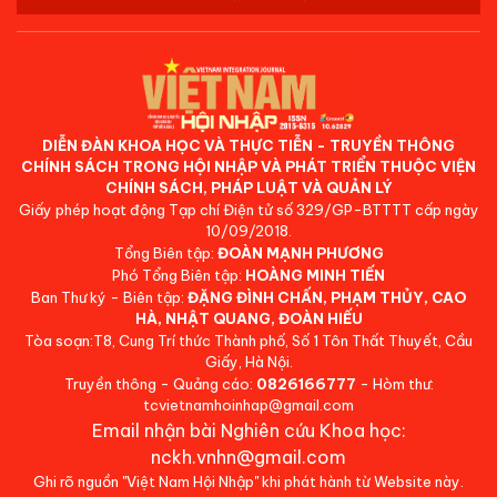
DIỄN ĐÀN KHOA HỌC VÀ THỰC TIỄN - TRUYỀN THÔNG
CHÍNH SÁCH TRONG HỘI NHẬP VÀ PHÁT TRIỂN THUỘC VIỆN
CHÍNH SÁCH, PHÁP LUẬT VÀ QUẢN LÝ
Giấy phép hoạt động Tạp chí Điện tử số 329/GP-BTTTT cấp ngày
10/09/2018.
Tổng Biên tập:
ĐOÀN MẠNH PHƯƠNG
Phó Tổng Biên tập:
HOÀNG MINH TIẾN
Ban Thư ký - Biên tập:
ĐẶNG ĐÌNH CHẤN, PHẠM THỦY, CAO
HÀ, NHẬT QUANG, ĐOÀN HIẾU
Tòa soạn:T8, Cung Trí thức Thành phố, Số 1 Tôn Thất Thuyết, Cầu
Giấy, Hà Nội.
Truyền thông - Quảng cáo:
0826166777
- Hòm thư:
tcvietnamhoinhap@gmail.com
Email nhận bài Nghiên cứu Khoa học:
nckh.vnhn@gmail.com
Ghi rõ nguồn "Việt Nam Hội Nhập" khi phát hành từ Website này.