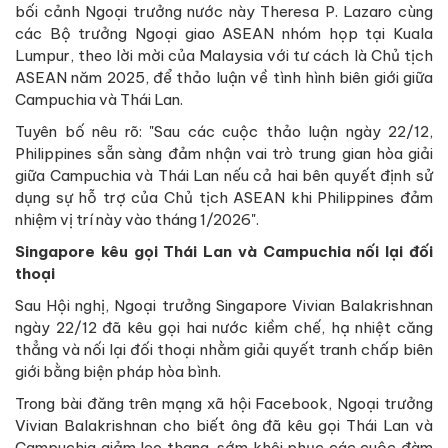
bối cảnh Ngoại trưởng nước này Theresa P. Lazaro cùng
các Bộ trưởng Ngoại giao ASEAN nhóm họp tại Kuala
Lumpur, theo lời mời của Malaysia với tư cách là Chủ tịch
ASEAN năm 2025, để thảo luận về tình hình biên giới giữa
Campuchia và Thái Lan.
Tuyên bố nêu rõ: "Sau các cuộc thảo luận ngày 22/12,
Philippines sẵn sàng đảm nhận vai trò trung gian hòa giải
giữa Campuchia và Thái Lan nếu cả hai bên quyết định sử
dụng sự hỗ trợ của Chủ tịch ASEAN khi Philippines đảm
nhiệm vị trí này vào tháng 1/2026".
Singapore kêu gọi Thái Lan và Campuchia nối lại đối
thoại
Sau Hội nghị, Ngoại trưởng Singapore Vivian Balakrishnan
ngày 22/12 đã kêu gọi hai nước kiềm chế, hạ nhiệt căng
thẳng và nối lại đối thoại nhằm giải quyết tranh chấp biên
giới bằng biện pháp hòa bình.
Trong bài đăng trên mạng xã hội Facebook, Ngoại trưởng
Vivian Balakrishnan cho biết ông đã kêu gọi Thái Lan và
Campuchia giảm leo thang, sớm khôi phục các cuộc đàm