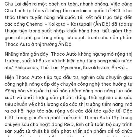
Chu Lai diễn ra một cách an toàn, nhanh chóng. Việc cảng
Chu Lai hợp tác với hãng tàu container quốc tế RCL khai
thác thêm tuyến hàng hải quốc tế, kết nối trực tiếp đến
các cảng Chennai - Kolkata - Kattupalli (Ấn Độ) đã tạo sự
thuận tiện trong xuất nhập khẩu hàng hóa, tiết giảm thời
gian, chi phí, gia tăng năng lực cạnh tranh cho sản phẩm
Thaco Auto ở thị trường Ấn Độ.
Những năm gần đây, Thaco Auto không ngừng mở rộng thị
trường, xuất khẩu xe và linh kiện phụ tùng sang nhiều nước
như: Philippines, Thái Lan, Myanmar, Kazakhstan, Ấn Độ…
Hiện Thaco Auto tiếp tục đầu tư, nghiên cứu chuyển giao
công nghệ, nâng cấp dây chuyền công nghệ theo hướng tự
động hóa và quản trị số hóa nhằm nâng cao năng lực sản
xuất và chất lượng sản phẩm; đồng thời nghiên cứu các
tiêu chuẩn về chất lượng của các thị trường tiềm năng, mở
ra cơ hội hợp tác sâu rộng với các đối tác quốc tế. Đặc
biệt, trong giai đoạn phát triển mới, Thaco Auto tập trung
chuyên sâu cho hoạt động R&D, làm chủ toàn bộ quy trình
sản xuất từ thiết kế đến phát triển sản phẩm để tổ chức