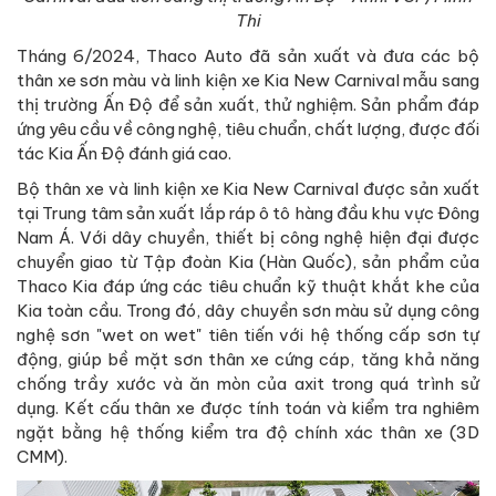
Thi
Tháng 6/2024, Thaco Auto đã sản xuất và đưa các bộ
thân xe sơn màu và linh kiện xe Kia New Carnival mẫu sang
thị trường Ấn Độ để sản xuất, thử nghiệm. Sản phẩm đáp
ứng yêu cầu về công nghệ, tiêu chuẩn, chất lượng, được đối
tác Kia Ấn Độ đánh giá cao.
Bộ thân xe và linh kiện xe Kia New Carnival được sản xuất
tại Trung tâm sản xuất lắp ráp ô tô hàng đầu khu vực Đông
Nam Á. Với dây chuyền, thiết bị công nghệ hiện đại được
chuyển giao từ Tập đoàn Kia (Hàn Quốc), sản phẩm của
Thaco Kia đáp ứng các tiêu chuẩn kỹ thuật khắt khe của
Kia toàn cầu. Trong đó, dây chuyền sơn màu sử dụng công
nghệ sơn "wet on wet" tiên tiến với hệ thống cấp sơn tự
động, giúp bề mặt sơn thân xe cứng cáp, tăng khả năng
chống trầy xước và ăn mòn của axit trong quá trình sử
dụng. Kết cấu thân xe được tính toán và kiểm tra nghiêm
ngặt bằng hệ thống kiểm tra độ chính xác thân xe (3D
CMM).