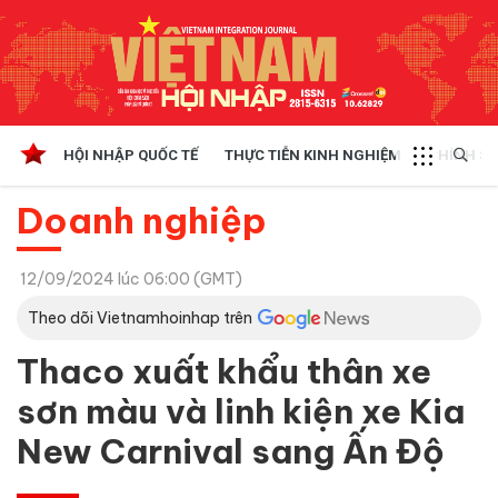
HỘI NHẬP QUỐC TẾ
THỰC TIỄN KINH NGHIỆM
CHÍNH SÁ
Doanh nghiệp
12/09/2024 lúc 06:00 (GMT)
Theo dõi Vietnamhoinhap trên
Thaco xuất khẩu thân xe
sơn màu và linh kiện xe Kia
New Carnival sang Ấn Độ