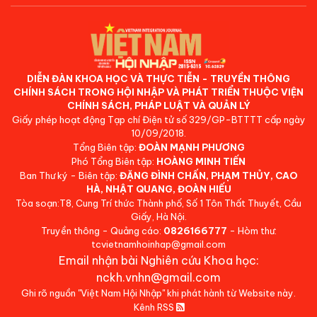
DIỄN ĐÀN KHOA HỌC VÀ THỰC TIỄN - TRUYỀN THÔNG
CHÍNH SÁCH TRONG HỘI NHẬP VÀ PHÁT TRIỂN THUỘC VIỆN
CHÍNH SÁCH, PHÁP LUẬT VÀ QUẢN LÝ
Giấy phép hoạt động Tạp chí Điện tử số 329/GP-BTTTT cấp ngày
10/09/2018.
Tổng Biên tập:
ĐOÀN MẠNH PHƯƠNG
Phó Tổng Biên tập:
HOÀNG MINH TIẾN
Ban Thư ký - Biên tập:
ĐẶNG ĐÌNH CHẤN, PHẠM THỦY, CAO
HÀ, NHẬT QUANG, ĐOÀN HIẾU
Tòa soạn:T8, Cung Trí thức Thành phố, Số 1 Tôn Thất Thuyết, Cầu
Giấy, Hà Nội.
Truyền thông - Quảng cáo:
0826166777
- Hòm thư:
tcvietnamhoinhap@gmail.com
Email nhận bài Nghiên cứu Khoa học:
nckh.vnhn@gmail.com
Ghi rõ nguồn "Việt Nam Hội Nhập" khi phát hành từ Website này.
Kênh RSS