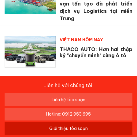
vạn tấn tạo đà phát triển
dịch vụ Logistics tại miền
Trung
VIỆT NAM HÔM NAY
THACO AUTO: Hơn hai thập
kỷ "chuyển mình" cùng ô tô
Liên hệ với chúng tôi:
Liên hệ tòa soạn
Hotline: 0912 953 695
Giới thiệu tòa soạn