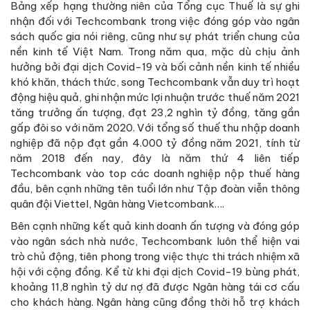
Bảng xếp hạng thường niên của Tổng cục Thuế là sự ghi
nhận đối với Techcombank trong việc đóng góp vào ngân
sách quốc gia nói riêng, cũng như sự phát triển chung của
nền kinh tế Việt Nam. Trong năm qua, mặc dù chịu ảnh
hưởng bởi đại dịch Covid-19 và bối cảnh nền kinh tế nhiều
khó khăn, thách thức, song Techcombank vẫn duy trì hoạt
động hiệu quả, ghi nhận mức lợi nhuận trước thuế năm 2021
tăng trưởng ấn tượng, đạt 23,2 nghìn tỷ đồng, tăng gần
gấp đôi so với năm 2020. Với tổng số thuế thu nhập doanh
nghiệp đã nộp đạt gần 4.000 tỷ đồng năm 2021, tính từ
năm 2018 đến nay, đây là năm thứ 4 liên tiếp
Techcombank vào top các doanh nghiệp nộp thuế hàng
đầu, bên cạnh những tên tuổi lớn như Tập đoàn viễn thông
quân đội Viettel, Ngân hàng Vietcombank….
Bên cạnh những kết quả kinh doanh ấn tượng và đóng góp
vào ngân sách nhà nước, Techcombank luôn thể hiện vai
trò chủ động, tiên phong trong việc thực thi trách nhiệm xã
hội với cộng đồng. Kể từ khi đại dịch Covid-19 bùng phát,
khoảng 11,8 nghìn tỷ dư nợ đã được Ngân hàng tái cơ cấu
cho khách hàng. Ngân hàng cũng đồng thời hỗ trợ khách