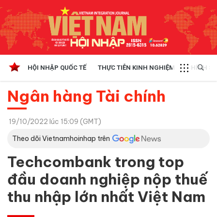
HỘI NHẬP QUỐC TẾ
THỰC TIỄN KINH NGHIỆM
CHÍNH SÁ
Ngân hàng Tài chính
19/10/2022 lúc 15:09 (GMT)
Theo dõi Vietnamhoinhap trên
Techcombank trong top
đầu doanh nghiệp nộp thuế
thu nhập lớn nhất Việt Nam