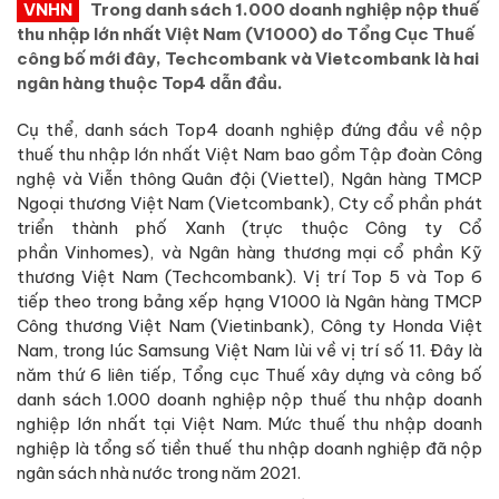
VNHN
Trong danh sách 1.000 doanh nghiệp nộp thuế
thu nhập lớn nhất Việt Nam (V1000) do Tổng Cục Thuế
công bố mới đây, Techcombank và Vietcombank là hai
ngân hàng thuộc Top4 dẫn đầu.
Cụ thể, danh sách Top4 doanh nghiệp đứng đầu về nộp
thuế thu nhập lớn nhất Việt Nam bao gồm Tập đoàn Công
nghệ và Viễn thông Quân đội (Viettel), Ngân hàng TMCP
Ngoại thương Việt Nam (Vietcombank), Cty cổ phần phát
triển thành phố Xanh (trực thuộc Công ty Cổ
phần Vinhomes), và Ngân hàng thương mại cổ phần Kỹ
thương Việt Nam (Techcombank). Vị trí Top 5 và Top 6
tiếp theo trong bảng xếp hạng V1000 là Ngân hàng TMCP
Công thương Việt Nam (Vietinbank), Công ty Honda Việt
Nam, trong lúc Samsung Việt Nam lùi về vị trí số 11. Đây là
năm thứ 6 liên tiếp, Tổng cục Thuế xây dựng và công bố
danh sách 1.000 doanh nghiệp nộp thuế thu nhập doanh
nghiệp lớn nhất tại Việt Nam. Mức thuế thu nhập doanh
nghiệp là tổng số tiền thuế thu nhập doanh nghiệp đã nộp
ngân sách nhà nước trong năm 2021.