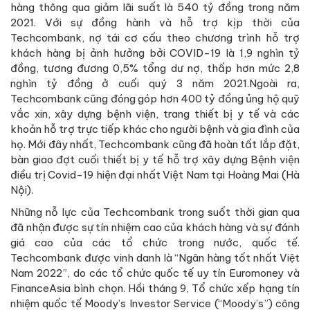
hàng thông qua giảm lãi suất là 540 tỷ đồng trong năm
2021. Với sự đồng hành và hỗ trợ kịp thời của
Techcombank, nợ tái cơ cấu theo chương trình hỗ trợ
khách hàng bị ảnh hưởng bởi COVID-19 là 1,9 nghìn tỷ
đồng, tương đương 0,5% tổng dư nợ, thấp hơn mức 2,8
nghìn tỷ đồng ở cuối quý 3 năm 2021.Ngoài ra,
Techcombank cũng đóng góp hơn 400 tỷ đồng ủng hộ quỹ
vắc xin, xây dựng bệnh viện, trang thiết bị y tế và các
khoản hỗ trợ trực tiếp khác cho người bệnh và gia đình của
họ. Mới đây nhất, Techcombank cũng đã hoàn tất lắp đặt,
bàn giao đợt cuối thiết bị y tế hỗ trợ xây dựng Bệnh viện
điều trị Covid-19 hiện đại nhất Việt Nam tại Hoàng Mai (Hà
Nội).
Những nỗ lực của Techcombank trong suốt thời gian qua
đã nhận được sự tín nhiệm cao của khách hàng và sự đánh
giá cao của các tổ chức trong nước, quốc tế.
Techcombank được vinh danh là “Ngân hàng tốt nhất Việt
Nam 2022”, do các tổ chức quốc tế uy tín Euromoney và
FinanceAsia bình chọn. Hồi tháng 9, Tổ chức xếp hạng tín
nhiệm quốc tế Moody’s Investor Service (“Moody’s”) công