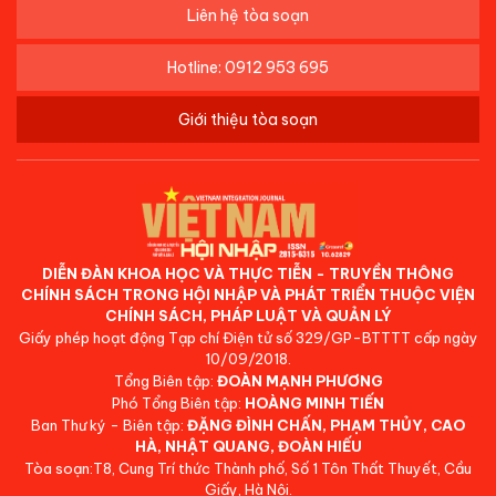
Liên hệ tòa soạn
Hotline: 0912 953 695
Giới thiệu tòa soạn
DIỄN ĐÀN KHOA HỌC VÀ THỰC TIỄN - TRUYỀN THÔNG
CHÍNH SÁCH TRONG HỘI NHẬP VÀ PHÁT TRIỂN THUỘC VIỆN
CHÍNH SÁCH, PHÁP LUẬT VÀ QUẢN LÝ
Giấy phép hoạt động Tạp chí Điện tử số 329/GP-BTTTT cấp ngày
10/09/2018.
Tổng Biên tập:
ĐOÀN MẠNH PHƯƠNG
Phó Tổng Biên tập:
HOÀNG MINH TIẾN
Ban Thư ký - Biên tập:
ĐẶNG ĐÌNH CHẤN, PHẠM THỦY, CAO
HÀ, NHẬT QUANG, ĐOÀN HIẾU
Tòa soạn:T8, Cung Trí thức Thành phố, Số 1 Tôn Thất Thuyết, Cầu
Giấy, Hà Nội.