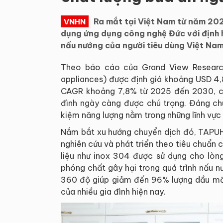
Ra mắt tại Việt Nam từ năm 202
VNHN
dụng ứng dụng công nghệ Đức với định 
nấu nướng của người tiêu dùng Việt Nam
Theo báo cáo của Grand View Research,
appliances) được định giá khoảng USD 4,
CAGR khoảng 7,8% từ 2025 đến 2030, ch
đình ngày càng được chú trọng. Đáng ch
kiệm năng lượng nằm trong những lĩnh vực
Nắm bắt xu hướng chuyển dịch đó, TAPU
nghiên cứu và phát triển theo tiêu chuẩn 
liệu như inox 304 được sử dụng cho lòng
phóng chất gây hại trong quá trình nấu 
360 độ giúp giảm đến 96% lượng dầu mỡ,
của nhiều gia đình hiện nay.