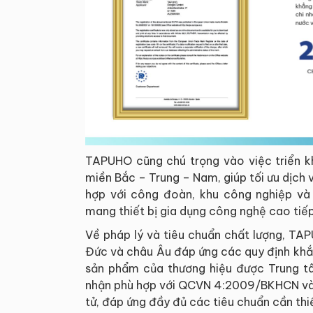
TAPUHO cũng chú trọng vào việc triển k
miền Bắc – Trung – Nam, giúp tối ưu dịch 
hợp với công đoàn, khu công nghiệp và
mang thiết bị gia dụng công nghệ cao tiếp
Về pháp lý và tiêu chuẩn chất lượng, TA
Đức và châu Âu đáp ứng các quy định khắt k
sản phẩm của thương hiệu được Trung t
nhận phù hợp với QCVN 4:2009/BKHCN và c
tử, đáp ứng đầy đủ các tiêu chuẩn cần thiế