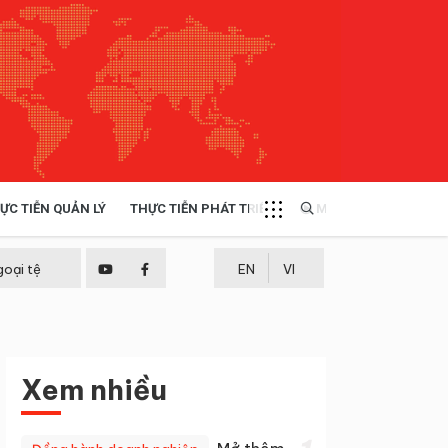
ỰC TIỄN QUẢN LÝ
THỰC TIỄN PHÁT TRIỂN
MULTIMEDIA
TÀI NGUYÊN - MÔI TRƯỜNG
goại tệ
EN
VI
THỰC TIỄN - KINH NGHIỆM
Xem nhiều