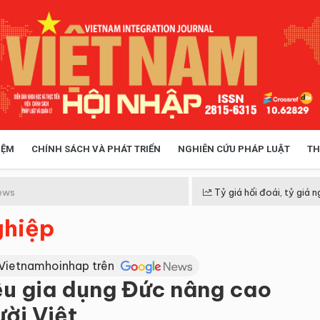
IỆM
CHÍNH SÁCH VÀ PHÁT TRIỂN
NGHIÊN CỨU PHÁP LUẬT
TH
HÓA XÃ HỘI
CHÍNH SÁCH
ews
Tỷ giá hối đoái, tỷ giá n
ghiệp
 TIỄN QUẢN LÝ
VIỆT NAM ĐIỂM ĐẾN
 Vietnamhoinhap trên
u gia dụng Đức nâng cao
ời Việt