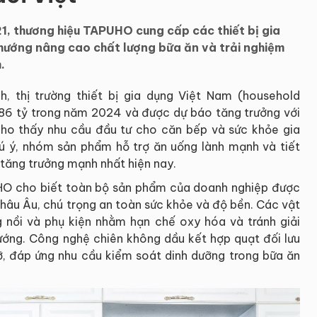
1, thương hiệu TAPUHO cung cấp các thiết bị gia
hướng nâng cao chất lượng bữa ăn và trải nghiệm
.
 thị trường thiết bị gia dụng Việt Nam (household
86 tỷ trong năm 2024 và được dự báo tăng trưởng với
o thấy nhu cầu đầu tư cho căn bếp và sức khỏe gia
ú ý, nhóm sản phẩm hỗ trợ ăn uống lành mạnh và tiết
 tăng trưởng mạnh nhất hiện nay.
HO cho biết toàn bộ sản phẩm của doanh nghiệp được
châu Âu, chú trọng an toàn sức khỏe và độ bền. Các vật
 nồi và phụ kiện nhằm hạn chế oxy hóa và tránh giải
nướng. Công nghệ chiên không dầu kết hợp quạt đối lưu
 đáp ứng nhu cầu kiểm soát dinh dưỡng trong bữa ăn