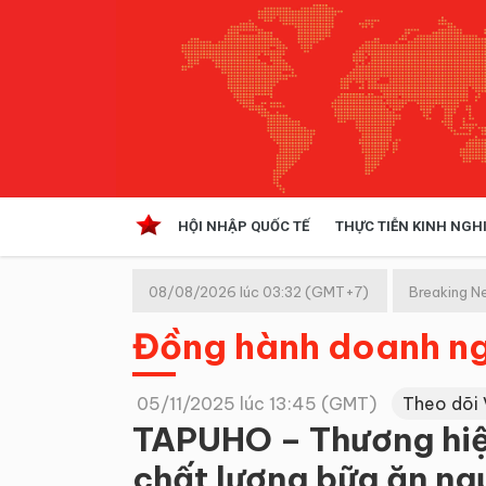
HỘI NHẬP QUỐC TẾ
THỰC TIỄN KINH NGH
HỘI NHẬP QUỐC TẾ
VĂN 
08/08/2026 lúc 03:32 (GMT+7)
Breaking N
Kinh tế hội nhập
Đồng hành doanh n
Doanh nghiệp
NGHIÊN CỨU PHÁP LUẬT
THỰC
05/11/2025 lúc 13:45 (GMT)
Theo dõi
TAPUHO – Thương hiệ
chất lượng bữa ăn ngư