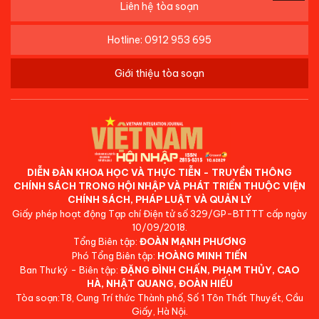
Liên hệ tòa soạn
Hotline: 0912 953 695
Giới thiệu tòa soạn
DIỄN ĐÀN KHOA HỌC VÀ THỰC TIỄN - TRUYỀN THÔNG
CHÍNH SÁCH TRONG HỘI NHẬP VÀ PHÁT TRIỂN THUỘC VIỆN
CHÍNH SÁCH, PHÁP LUẬT VÀ QUẢN LÝ
Giấy phép hoạt động Tạp chí Điện tử số 329/GP-BTTTT cấp ngày
10/09/2018.
Tổng Biên tập:
ĐOÀN MẠNH PHƯƠNG
Phó Tổng Biên tập:
HOÀNG MINH TIẾN
Ban Thư ký - Biên tập:
ĐẶNG ĐÌNH CHẤN, PHẠM THỦY, CAO
HÀ, NHẬT QUANG, ĐOÀN HIẾU
Tòa soạn:T8, Cung Trí thức Thành phố, Số 1 Tôn Thất Thuyết, Cầu
Giấy, Hà Nội.