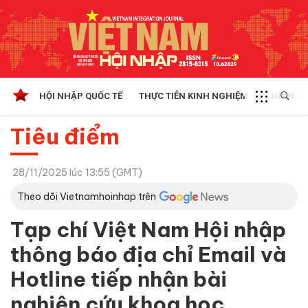
HỘI NHẬP QUỐC TẾ
THỰC TIỄN KINH NGHIỆM
CHÍNH SÁ
Tiêu điểm
28/11/2025 lúc 13:55 (GMT)
Theo dõi Vietnamhoinhap trên
Tạp chí Việt Nam Hội nhập
thông báo địa chỉ Email và
Hotline tiếp nhận bài
nghiên cứu khoa học