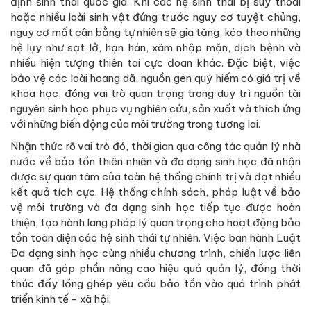
định sinh thái quốc gia. Khi các hệ sinh thái bị suy thoái
hoặc nhiều loài sinh vật đứng trước nguy cơ tuyệt chủng,
nguy cơ mất cân bằng tự nhiên sẽ gia tăng, kéo theo những
hệ lụy như sạt lở, hạn hán, xâm nhập mặn, dịch bệnh và
nhiều hiện tượng thiên tai cực đoan khác. Đặc biệt, việc
bảo vệ các loài hoang dã, nguồn gen quý hiếm có giá trị về
khoa học, đóng vai trò quan trọng trong duy trì nguồn tài
nguyên sinh học phục vụ nghiên cứu, sản xuất và thích ứng
với những biến động của môi trường trong tương lai.
Nhận thức rõ vai trò đó, thời gian qua công tác quản lý nhà
nước về bảo tồn thiên nhiên và đa dạng sinh học đã nhận
được sự quan tâm của toàn hệ thống chính trị và đạt nhiều
kết quả tích cực. Hệ thống chính sách, pháp luật về bảo
vệ môi trường và đa dạng sinh học tiếp tục được hoàn
thiện, tạo hành lang pháp lý quan trọng cho hoạt động bảo
tồn toàn diện các hệ sinh thái tự nhiên. Việc ban hành Luật
Đa dạng sinh học cùng nhiều chương trình, chiến lược liên
quan đã góp phần nâng cao hiệu quả quản lý, đồng thời
thúc đẩy lồng ghép yêu cầu bảo tồn vào quá trình phát
triển kinh tế - xã hội.