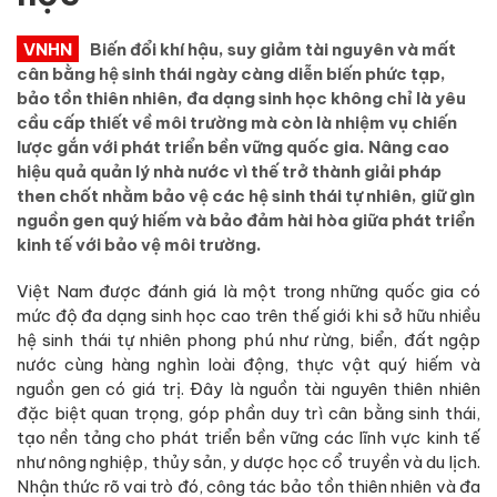
VNHN
Biến đổi khí hậu, suy giảm tài nguyên và mất
cân bằng hệ sinh thái ngày càng diễn biến phức tạp,
bảo tồn thiên nhiên, đa dạng sinh học không chỉ là yêu
cầu cấp thiết về môi trường mà còn là nhiệm vụ chiến
lược gắn với phát triển bền vững quốc gia. Nâng cao
hiệu quả quản lý nhà nước vì thế trở thành giải pháp
then chốt nhằm bảo vệ các hệ sinh thái tự nhiên, giữ gìn
nguồn gen quý hiếm và bảo đảm hài hòa giữa phát triển
kinh tế với bảo vệ môi trường.
Việt Nam được đánh giá là một trong những quốc gia có
mức độ đa dạng sinh học cao trên thế giới khi sở hữu nhiều
hệ sinh thái tự nhiên phong phú như rừng, biển, đất ngập
nước cùng hàng nghìn loài động, thực vật quý hiếm và
nguồn gen có giá trị. Đây là nguồn tài nguyên thiên nhiên
đặc biệt quan trọng, góp phần duy trì cân bằng sinh thái,
tạo nền tảng cho phát triển bền vững các lĩnh vực kinh tế
như nông nghiệp, thủy sản, y dược học cổ truyền và du lịch.
Nhận thức rõ vai trò đó, công tác bảo tồn thiên nhiên và đa