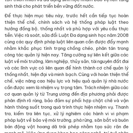
sinh thái cho phát triển bền vững đất nước.
Để thực hiện mục tiêu này, trước hết cần tiếp tục hoàn
thiện thể chế, chính sách và hệ thống pháp luật theo
hướng đồng bộ, thống nhất và phù hợp với yêu cầu thực
tiễn. Việc rà soát, sửa đổi Luật Đa dạng sinh học năm 2008
cùng các quy định pháp luật liên quan cần được đẩy mạnh
nhằm khắc phục tình trạng chồng chéo, phân tán trong
công tác quản lý hiện nay. Tăng cường sự liên kết giữa các
luật về môi trường, lâm nghiệp, thủy sản, tài nguyên đất đai
và các lĩnh vực có liên quan để hình thành cơ chế quản lý
thống nhất, hiện đại và minh bạch. Cùng với hoàn thiện thể
chế, việc nâng cao hiệu lực và hiệu quả quản lý nhà nước
cần được xem là nhiệm vụ trọng tâm. Trách nhiệm giữa các
cơ quan quản lý từ Trung ương đến địa phương phải được
phân định rõ ràng, bảo đảm sự phối hợp chặt chẽ và vận
hành thông suốt trong quá trình thực hiện nhiệm vụ. Thanh
tra, kiểm tra liên tục, xử lý nghiêm các hành vi vi phạm
pháp luật về bảo vệ môi trường, phá rừng, săn bắt và buôn
bán động vật hoang dã trái phép nhằm tạo sức răn đe