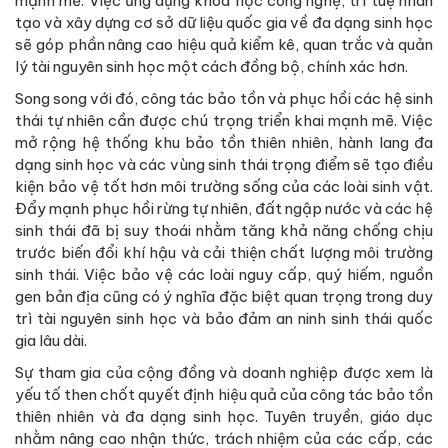
mạnh mẽ. Việc ứng dụng khoa học công nghệ, trí tuệ nhân
tạo và xây dựng cơ sở dữ liệu quốc gia về đa dạng sinh học
sẽ góp phần nâng cao hiệu quả kiểm kê, quan trắc và quản
lý tài nguyên sinh học một cách đồng bộ, chính xác hơn.
Song song với đó, công tác bảo tồn và phục hồi các hệ sinh
thái tự nhiên cần được chú trọng triển khai mạnh mẽ. Việc
mở rộng hệ thống khu bảo tồn thiên nhiên, hành lang đa
dạng sinh học và các vùng sinh thái trọng điểm sẽ tạo điều
kiện bảo vệ tốt hơn môi trường sống của các loài sinh vật.
Đẩy mạnh phục hồi rừng tự nhiên, đất ngập nước và các hệ
sinh thái đã bị suy thoái nhằm tăng khả năng chống chịu
trước biến đổi khí hậu và cải thiện chất lượng môi trường
sinh thái. Việc bảo vệ các loài nguy cấp, quý hiếm, nguồn
gen bản địa cũng có ý nghĩa đặc biệt quan trọng trong duy
trì tài nguyên sinh học và bảo đảm an ninh sinh thái quốc
gia lâu dài.
Sự tham gia của cộng đồng và doanh nghiệp được xem là
yếu tố then chốt quyết định hiệu quả của công tác bảo tồn
thiên nhiên và đa dạng sinh học. Tuyên truyền, giáo dục
nhằm nâng cao nhận thức, trách nhiệm của các cấp, các