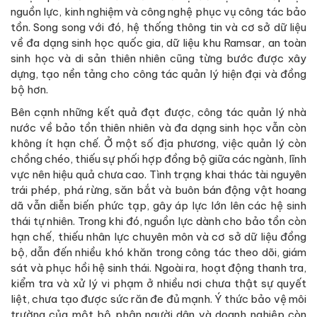
nguồn lực, kinh nghiệm và công nghệ phục vụ công tác bảo
tồn. Song song với đó, hệ thống thông tin và cơ sở dữ liệu
về đa dạng sinh học quốc gia, dữ liệu khu Ramsar, an toàn
sinh học và di sản thiên nhiên cũng từng bước được xây
dựng, tạo nền tảng cho công tác quản lý hiện đại và đồng
bộ hơn.
Bên cạnh những kết quả đạt được, công tác quản lý nhà
nước về bảo tồn thiên nhiên và đa dạng sinh học vẫn còn
không ít hạn chế. Ở một số địa phương, việc quản lý còn
chồng chéo, thiếu sự phối hợp đồng bộ giữa các ngành, lĩnh
vực nên hiệu quả chưa cao. Tình trạng khai thác tài nguyên
trái phép, phá rừng, săn bắt và buôn bán động vật hoang
dã vẫn diễn biến phức tạp, gây áp lực lớn lên các hệ sinh
thái tự nhiên. Trong khi đó, nguồn lực dành cho bảo tồn còn
hạn chế, thiếu nhân lực chuyên môn và cơ sở dữ liệu đồng
bộ, dẫn đến nhiều khó khăn trong công tác theo dõi, giám
sát và phục hồi hệ sinh thái. Ngoài ra, hoạt động thanh tra,
kiểm tra và xử lý vi phạm ở nhiều nơi chưa thật sự quyết
liệt, chưa tạo được sức răn đe đủ mạnh. Ý thức bảo vệ môi
trường của một bộ phận người dân và doanh nghiệp còn