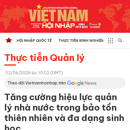
HỘI NHẬP QUỐC TẾ
THỰC TIỄN KINH NGHIỆM
CHÍNH SÁ
Thực tiễn Quản lý
02/06/2026 lúc 10:02 (GMT)
Theo dõi Vietnamhoinhap trên
Tăng cường hiệu lực quản
lý nhà nước trong bảo tồn
thiên nhiên và đa dạng sinh
học