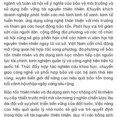
ngành và toàn xã hội về ý nghĩa của bảo vệ môi trường và
sử dụng bền vững tài nguyên thiên nhiên. Khuyến khích
doanh nghiệp phát triển các mô hình kinh tế xanh, kinh tế
tuần hoàn, ứng dụng công nghệ thân thiện với môi trường
và tham gia các hoạt động bảo tồn. Phát huy vai trò giám
sát của người dân, cộng đồng địa phương và các tổ chức
xã hội cũng sẽ góp phần hạn chế các hành vi xâm hại tài
nguyên thiên nhiên ngay từ cơ sở. Việt Nam cần chủ động
mở rộng quan hệ hợp tác song phương, đa phương về bảo
tồn thiên nhiên và đa dạng sinh học nhằm tiếp cận nguồn
lực tài chính, kinh nghiệm quản lý và công nghệ tiên tiến từ
quốc tế. Thúc đẩy hợp tác nghiên cứu khoa học, chuyển
giao công nghệ và phối hợp bảo vệ các hệ sinh thái liên
vùng, xuyên biên giới để nâng cao hiệu quả bảo tồn trong
bối cảnh hội nhập ngày càng sâu rộng.
Bảo tồn thiên nhiên và đa dạng sinh học không chỉ là nhiệm
vụ cấp thiết trước mắt mà còn mang ý nghĩa chiến lược lâu
dài đối với sự phát triển bền vững của đất nước. Việc nâng
cao hiệu quả quản lý nhà nước sẽ giữ vai trò quyết định
trong bảo vệ tài nguyên thiên nhiên, duy trì cân bằng sinh