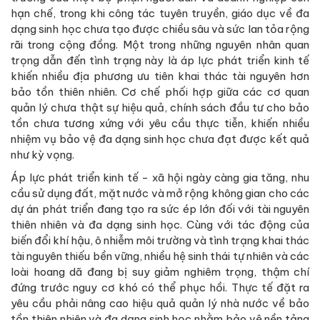
hạn chế, trong khi công tác tuyên truyền, giáo dục về đa
dạng sinh học chưa tạo được chiều sâu và sức lan tỏa rộng
rãi trong cộng đồng. Một trong những nguyên nhân quan
trọng dẫn đến tình trạng này là áp lực phát triển kinh tế
khiến nhiều địa phương ưu tiên khai thác tài nguyên hơn
bảo tồn thiên nhiên. Cơ chế phối hợp giữa các cơ quan
quản lý chưa thật sự hiệu quả, chính sách đầu tư cho bảo
tồn chưa tương xứng với yêu cầu thực tiễn, khiến nhiều
nhiệm vụ bảo vệ đa dạng sinh học chưa đạt được kết quả
như kỳ vọng.
Áp lực phát triển kinh tế - xã hội ngày càng gia tăng, nhu
cầu sử dụng đất, mặt nước và mở rộng không gian cho các
dự án phát triển đang tạo ra sức ép lớn đối với tài nguyên
thiên nhiên và đa dạng sinh học. Cùng với tác động của
biến đổi khí hậu, ô nhiễm môi trường và tình trạng khai thác
tài nguyên thiếu bền vững, nhiều hệ sinh thái tự nhiên và các
loài hoang dã đang bị suy giảm nghiêm trọng, thậm chí
đứng trước nguy cơ khó có thể phục hồi. Thực tế đặt ra
yêu cầu phải nâng cao hiệu quả quản lý nhà nước về bảo
tồn thiên nhiên và đa dạng sinh học nhằm bảo vệ nền tảng