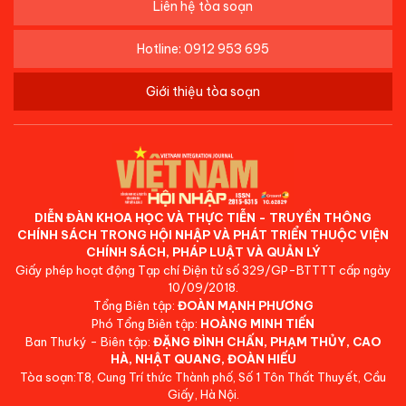
Liên hệ tòa soạn
Hotline: 0912 953 695
Giới thiệu tòa soạn
DIỄN ĐÀN KHOA HỌC VÀ THỰC TIỄN - TRUYỀN THÔNG
CHÍNH SÁCH TRONG HỘI NHẬP VÀ PHÁT TRIỂN THUỘC VIỆN
CHÍNH SÁCH, PHÁP LUẬT VÀ QUẢN LÝ
Giấy phép hoạt động Tạp chí Điện tử số 329/GP-BTTTT cấp ngày
10/09/2018.
Tổng Biên tập:
ĐOÀN MẠNH PHƯƠNG
Phó Tổng Biên tập:
HOÀNG MINH TIẾN
Ban Thư ký - Biên tập:
ĐẶNG ĐÌNH CHẤN, PHẠM THỦY, CAO
HÀ, NHẬT QUANG, ĐOÀN HIẾU
Tòa soạn:T8, Cung Trí thức Thành phố, Số 1 Tôn Thất Thuyết, Cầu
Giấy, Hà Nội.