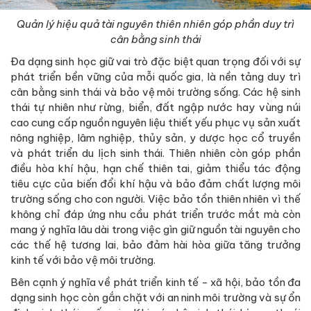
Quản lý hiệu quả tài nguyên thiên nhiên góp phần duy trì
cân bằng sinh thái
Đa dạng sinh học giữ vai trò đặc biệt quan trọng đối với sự
phát triển bền vững của mỗi quốc gia, là nền tảng duy trì
cân bằng sinh thái và bảo vệ môi trường sống. Các hệ sinh
thái tự nhiên như rừng, biển, đất ngập nước hay vùng núi
cao cung cấp nguồn nguyên liệu thiết yếu phục vụ sản xuất
nông nghiệp, lâm nghiệp, thủy sản, y dược học cổ truyền
và phát triển du lịch sinh thái. Thiên nhiên còn góp phần
điều hòa khí hậu, hạn chế thiên tai, giảm thiểu tác động
tiêu cực của biến đổi khí hậu và bảo đảm chất lượng môi
trường sống cho con người. Việc bảo tồn thiên nhiên vì thế
không chỉ đáp ứng nhu cầu phát triển trước mắt mà còn
mang ý nghĩa lâu dài trong việc gìn giữ nguồn tài nguyên cho
các thế hệ tương lai, bảo đảm hài hòa giữa tăng trưởng
kinh tế với bảo vệ môi trường.
Bên cạnh ý nghĩa về phát triển kinh tế - xã hội, bảo tồn đa
dạng sinh học còn gắn chặt với an ninh môi trường và sự ổn