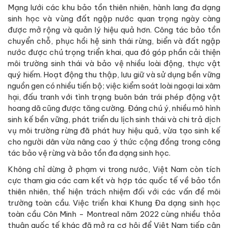
Mạng lưới các khu bảo tồn thiên nhiên, hành lang đa dạng
sinh học và vùng đất ngập nước quan trọng ngày càng
được mở rộng và quản lý hiệu quả hơn. Công tác bảo tồn
chuyển chỗ, phục hồi hệ sinh thái rừng, biển và đất ngập
nước được chú trọng triển khai, qua đó góp phần cải thiện
môi trường sinh thái và bảo vệ nhiều loài động, thực vật
quý hiếm. Hoạt động thu thập, lưu giữ và sử dụng bền vững
nguồn gen có nhiều tiến bộ; việc kiểm soát loài ngoại lai xâm
hại, đấu tranh với tình trạng buôn bán trái phép động vật
hoang dã cũng được tăng cường. Đáng chú ý, nhiều mô hình
sinh kế bền vững, phát triển du lịch sinh thái và chi trả dịch
vụ môi trường rừng đã phát huy hiệu quả, vừa tạo sinh kế
cho người dân vừa nâng cao ý thức cộng đồng trong công
tác bảo vệ rừng và bảo tồn đa dạng sinh học.
Không chỉ dừng ở phạm vi trong nước, Việt Nam còn tích
cực tham gia các cam kết và hợp tác quốc tế về bảo tồn
thiên nhiên, thể hiện trách nhiệm đối với các vấn đề môi
trường toàn cầu. Việc triển khai Khung Đa dạng sinh học
toàn cầu Côn Minh - Montreal năm 2022 cùng nhiều thỏa
thuận quốc tế khác đã mở ra cơ hội để Việt Nam tiếp cận