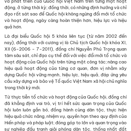
và phát triển của Quốc hội Việt Nam trên từng mặt hoạt
động, ở từng thời kỳ; đồng thời, có những định hướng và chỉ
đạo rất sát sao để Quốc hội không ngừng đổi mới tổ chức
và hoạt động, ngày càng hoàn thiện hơn, hiệu lực và hiệu
quả hơn.
Là đại biểu Quốc hội 5 khóa liên tục (từ năm 2002 đến
nay), đồng thời với cương vị là Chủ tịch Quốc hội khóa XI,
XII (6-2006 - 7-2011), đồng chí Nguyễn Phú Trọng quan
tâm sâu sát, chỉ đạo cụ thể đối với việc đổi mới tổ chức và
hoạt động của Quốc hội trên từng mặt công tác; nâng cao
hiệu quả hoạt động của từng cơ quan, đơn vị nhằm xây
dựng Quốc hội vững mạnh, hiệu lực, hiệu quả, đáp ứng yêu
cầu xây dựng và bảo vệ Tổ quốc Việt Nam xã hội chủ nghĩa
trong thời kỳ mới.
Từ thực tiễn tổ chức và hoạt động của Quốc hội, đồng chí
đã khẳng định vai trò, vị trí hết sức quan trọng của Quốc
hội luôn luôn gắn bó, đồng hành cùng dân tộc, thực hiện
hiệu quả chức năng, nhiệm vụ, quyền hạn theo quy định của
Hiến pháp và pháp luật; đóng góp to lớn và quan trọng vào
sự nghiệp đấu tranh giải phóng dân tộc, thống nhất đất