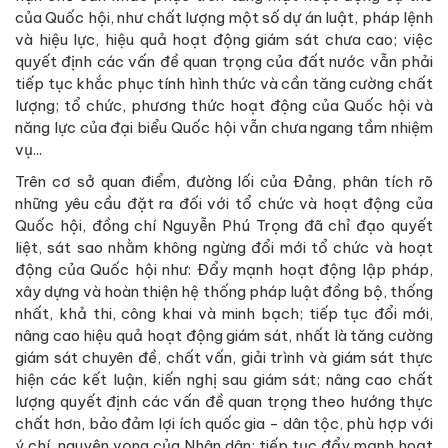
của Quốc hội, như chất lượng một số dự án luật, pháp lệnh
và hiệu lực, hiệu quả hoạt động giám sát chưa cao; việc
quyết định các vấn đề quan trọng của đất nước vẫn phải
tiếp tục khắc phục tính hình thức và cần tăng cường chất
lượng; tổ chức, phương thức hoạt động của Quốc hội và
năng lực của đại biểu Quốc hội vẫn chưa ngang tầm nhiệm
vụ...
Trên cơ sở quan điểm, đường lối của Đảng, phân tích rõ
những yêu cầu đặt ra đối với tổ chức và hoạt động của
Quốc hội, đồng chí Nguyễn Phú Trọng đã chỉ đạo quyết
liệt, sát sao nhằm không ngừng đổi mới tổ chức và hoạt
động của Quốc hội như: Đẩy mạnh hoạt động lập pháp,
xây dựng và hoàn thiện hệ thống pháp luật đồng bộ, thống
nhất, khả thi, công khai và minh bạch; tiếp tục đổi mới,
nâng cao hiệu quả hoạt động giám sát, nhất là tăng cường
giám sát chuyên đề, chất vấn, giải trình và giám sát thực
hiện các kết luận, kiến nghị sau giám sát; nâng cao chất
lượng quyết định các vấn đề quan trọng theo hướng thực
chất hơn, bảo đảm lợi ích quốc gia - dân tộc, phù hợp với
ý chí, nguyện vọng của Nhân dân; tiếp tục đẩy mạnh hoạt