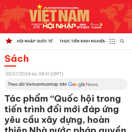
HỘI NHẬP QUỐC TẾ
THỰC TIỄN KINH NGHIỆM
CHÍNH SÁ
Sách
23/07/2024 lúc 08:31 (GMT)
Theo dõi Vietnamhoinhap trên
Tác phẩm “Quốc hội trong
tiến trình đổi mới đáp ứng
yêu cầu xây dựng, hoàn
thiện Nhà nước pháp quyền