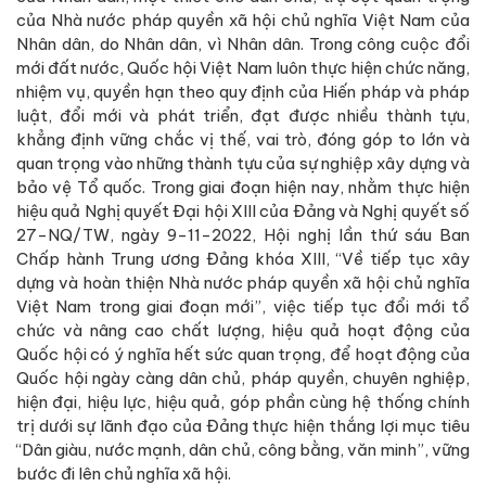
của Nhà nước pháp quyền xã hội chủ nghĩa Việt Nam của
Nhân dân, do Nhân dân, vì Nhân dân. Trong công cuộc đổi
mới đất nước, Quốc hội Việt Nam luôn thực hiện chức năng,
nhiệm vụ, quyền hạn theo quy định của Hiến pháp và pháp
luật, đổi mới và phát triển, đạt được nhiều thành tựu,
khẳng định vững chắc vị thế, vai trò, đóng góp to lớn và
quan trọng vào những thành tựu của sự nghiệp xây dựng và
bảo vệ Tổ quốc. Trong giai đoạn hiện nay, nhằm thực hiện
hiệu quả Nghị quyết Đại hội XIII của Đảng và Nghị quyết số
27-NQ/TW, ngày 9-11-2022, Hội nghị lần thứ sáu Ban
Chấp hành Trung ương Đảng khóa XIII, “Về tiếp tục xây
dựng và hoàn thiện Nhà nước pháp quyền xã hội chủ nghĩa
Việt Nam trong giai đoạn mới”, việc tiếp tục đổi mới tổ
chức và nâng cao chất lượng, hiệu quả hoạt động của
Quốc hội có ý nghĩa hết sức quan trọng, để hoạt động của
Quốc hội ngày càng dân chủ, pháp quyền, chuyên nghiệp,
hiện đại, hiệu lực, hiệu quả, góp phần cùng hệ thống chính
trị dưới sự lãnh đạo của Đảng thực hiện thắng lợi mục tiêu
“Dân giàu, nước mạnh, dân chủ, công bằng, văn minh”, vững
bước đi lên chủ nghĩa xã hội.