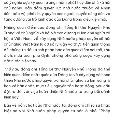
có ý nghĩa cực kỳ quan trọng nhằm phát huy dân chủ xã hội
chủ nghĩa, bảo đảm quyền lực nhà nước thuộc về Nhân
dân; bảo vệ, phát huy quyền con người, quyền công dân và
tăng cường vai trò lãnh đạo của Đảng trong điều kiện mới.
Những quan điểm của đồng chí Tổng Bí thư Nguyễn Phú
Trọng về chủ nghĩa xã hội và con đường đi lên chủ nghĩa xã
hội ở Việt Nam, về xây dựng Nhà nước pháp quyền xã hội
chủ nghĩa Việt Nam là cơ sở lý luận và thực tiễn quan trọng
để chúng ta đấu tranh phản bác các quan điểm sai trái, thù
địch, mưu toan phủ định, chống phá công cuộc xây dựng
đất nước hiện nay.
Thứ hai,
đồng chí Tổng Bí thư Nguyễn Phú Trọng đã thể
hiện quan điểm nhất quán của Đảng ta về xây dựng và hoàn
thiện Nhà nước pháp quyền xã hội chủ nghĩa và làm sáng rõ
hơn về bản chất, mục tiêu, nguyên tắc hoạt động, yêu cầu
đặt ra đối với việc hoàn thiện Nhà nước ta trong bối cảnh
hiện nay.
Bàn về bản chất của Nhà nước ta, đồng chí chỉ rõ sự khác
biệt so với Nhà nước pháp quyền tư sản ở chỗ: “Pháp