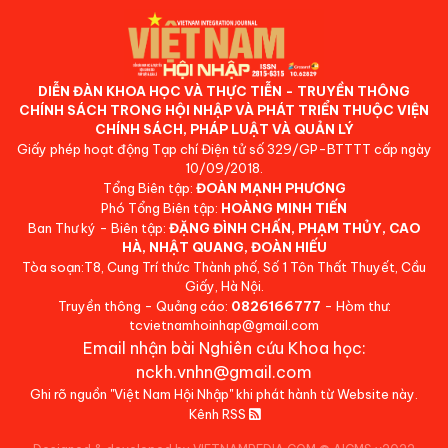
DIỄN ĐÀN KHOA HỌC VÀ THỰC TIỄN - TRUYỀN THÔNG
CHÍNH SÁCH TRONG HỘI NHẬP VÀ PHÁT TRIỂN THUỘC VIỆN
CHÍNH SÁCH, PHÁP LUẬT VÀ QUẢN LÝ
Giấy phép hoạt động Tạp chí Điện tử số 329/GP-BTTTT cấp ngày
10/09/2018.
Tổng Biên tập:
ĐOÀN MẠNH PHƯƠNG
Phó Tổng Biên tập:
HOÀNG MINH TIẾN
Ban Thư ký - Biên tập:
ĐẶNG ĐÌNH CHẤN, PHẠM THỦY, CAO
HÀ, NHẬT QUANG, ĐOÀN HIẾU
Tòa soạn:T8, Cung Trí thức Thành phố, Số 1 Tôn Thất Thuyết, Cầu
Giấy, Hà Nội.
Truyền thông - Quảng cáo:
0826166777
- Hòm thư:
tcvietnamhoinhap@gmail.com
Email nhận bài Nghiên cứu Khoa học:
nckh.vnhn@gmail.com
Ghi rõ nguồn "Việt Nam Hội Nhập" khi phát hành từ Website này.
Kênh RSS