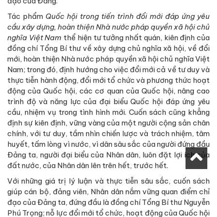
đạo của Đảng.
Tác phẩm
Quốc hội trong tiến trình đổi mới đáp ứng yêu
cầu xây dựng, hoàn thiện Nhà nước pháp quyền xã hội chủ
nghĩa Việt Nam
thể hiện tư tưởng nhất quán, kiên định của
đồng chí Tổng Bí thư về xây dựng chủ nghĩa xã hội, về đổi
mới, hoàn thiện Nhà nước pháp quyền xã hội chủ nghĩa Việt
Nam; trong đó, định hướng cho việc đổi mới cả về tư duy và
thực tiễn hành động, đổi mới tổ chức và phương thức hoạt
động của Quốc hội, các cơ quan của Quốc hội, nâng cao
trình độ và năng lực của đại biểu Quốc hội đáp ứng yêu
cầu, nhiệm vụ trong tình hình mới. Cuốn sách cũng khẳng
định sự kiên định, vững vàng của một người cộng sản chân
chính, với tư duy, tầm nhìn chiến lược và trách nhiệm, tâm
huyết, tấm lòng vì nước, vì dân sâu sắc của người đứng đầu
Đảng ta, người đại biểu của Nhân dân, luôn đặt lợi ích của
đất nước, của Nhân dân lên trên hết, trước hết.
Với những giá trị lý luận và thực tiễn sâu sắc, cuốn sách
giúp cán bộ, đảng viên, Nhân dân nắm vững quan điểm chỉ
đạo của Đảng ta, đứng đầu là đồng chí Tổng Bí thư Nguyễn
Phú Trọng; nỗ lực đổi mới tổ chức, hoạt động của Quốc hội