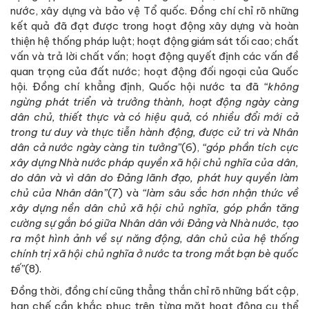
nước, xây dựng và bảo vệ Tổ quốc. Đồng chí chỉ rõ những
kết quả đã đạt được trong hoạt động xây dựng và hoàn
thiện hệ thống pháp luật; hoạt động giám sát tối cao; chất
vấn và trả lời chất vấn; hoạt động quyết định các vấn đề
quan trọng của đất nước; hoạt động đối ngoại của Quốc
hội. Đồng chí khẳng định, Quốc hội nước ta đã
“không
ngừng phát triển và trưởng thành, hoạt động ngày càng
dân chủ, thiết thực và có hiệu quả, có nhiều đổi mới cả
trong tư duy và thực tiễn hành động, được cử tri và Nhân
dân cả nước ngày càng tin tưởng”
(6),
“góp phần tích cực
xây dựng Nhà nước pháp quyền xã hội chủ nghĩa của dân,
do dân và vì dân do Đảng lãnh đạo, phát huy quyền làm
chủ của Nhân dân”
(7) và
“làm sâu sắc hơn nhận thức về
xây dựng nền dân chủ xã hội chủ nghĩa, góp phần tăng
cường sự gắn bó giữa Nhân dân với Đảng và Nhà nước, tạo
ra một hình ảnh về sự năng động, dân chủ của hệ thống
chính trị xã hội chủ nghĩa ở nước ta trong mắt bạn bè quốc
tế”
(8).
Đồng thời, đồng chí cũng thẳng thắn chỉ rõ những bất cập,
hạn chế cần khắc phục trên từng mặt hoạt động cụ thể