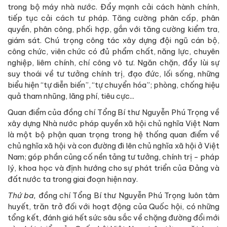
trong bộ máy nhà nước. Đẩy mạnh cải cách hành chính,
tiếp tục cải cách tư pháp. Tăng cường phân cấp, phân
quyền, phân công, phối hợp, gắn với tăng cường kiểm tra,
giám sát. Chú trọng công tác xây dựng đội ngũ cán bộ,
công chức, viên chức có đủ phẩm chất, năng lực, chuyên
nghiệp, liêm chính, chí công vô tư. Ngăn chặn, đẩy lùi sự
suy thoái về tư tưởng chính trị, đạo đức, lối sống, những
biểu hiện “tự diễn biến”, “tự chuyển hóa”; phòng, chống hiệu
quả tham nhũng, lãng phí, tiêu cực...
Quan điểm của đồng chí Tổng Bí thư Nguyễn Phú Trọng về
xây dựng Nhà nước pháp quyền xã hội chủ nghĩa Việt Nam
là một bộ phận quan trọng trong hệ thống quan điểm về
chủ nghĩa xã hội và con đường đi lên chủ nghĩa xã hội ở Việt
Nam; góp phần củng cố nền tảng tư tưởng, chính trị - pháp
lý, khoa học và định hướng cho sự phát triển của Đảng và
đất nước ta trong giai đoạn hiện nay.
Thứ ba,
đồng chí Tổng Bí thư Nguyễn Phú Trọng luôn tâm
huyết, trăn trở đối với hoạt động của Quốc hội, có những
tổng kết, đánh giá hết sức sâu sắc về chặng đường đổi mới