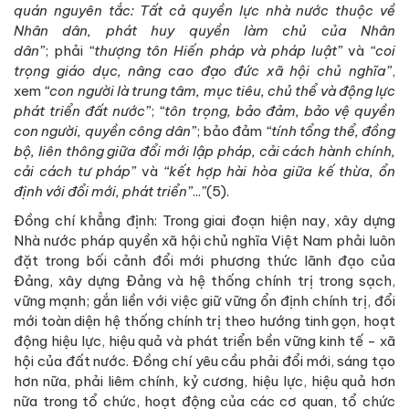
quán nguyên tắc: Tất cả quyền lực nhà nước thuộc về
Nhân dân, phát huy quyền làm chủ của Nhân
dân”
;
phải
“thượng tôn Hiến pháp và pháp luật”
và
“coi
trọng giáo dục, nâng cao đạo đức xã hội chủ nghĩa”
,
xem
“con người là trung tâm, mục tiêu, chủ thể và động lực
phát triển đất nước”
;
“tôn trọng, bảo đảm, bảo vệ quyền
con người, quyền công dân”
; bảo đảm
“tính tổng thể, đồng
bộ, liên thông giữa đổi mới lập pháp, cải cách hành chính,
cải cách tư pháp”
và
“kết hợp hài hòa giữa kế thừa, ổn
định với đổi mới, phát triển”
...
”
(5).
Đồng chí khẳng định: Trong giai đoạn hiện nay, xây dựng
Nhà nước pháp quyền xã hội chủ nghĩa Việt Nam phải luôn
đặt trong bối cảnh đổi mới phương thức lãnh đạo của
Đảng, xây dựng Đảng và hệ thống chính trị trong sạch,
vững mạnh; gắn liền với việc giữ vững ổn định chính trị, đổi
mới toàn diện hệ thống chính trị theo hướng tinh gọn, hoạt
động hiệu lực, hiệu quả và phát triển bền vững kinh tế - xã
hội của đất nước. Đồng chí yêu cầu phải đổi mới, sáng tạo
hơn nữa, phải liêm chính, kỷ cương, hiệu lực, hiệu quả hơn
nữa trong tổ chức, hoạt động của các cơ quan, tổ chức