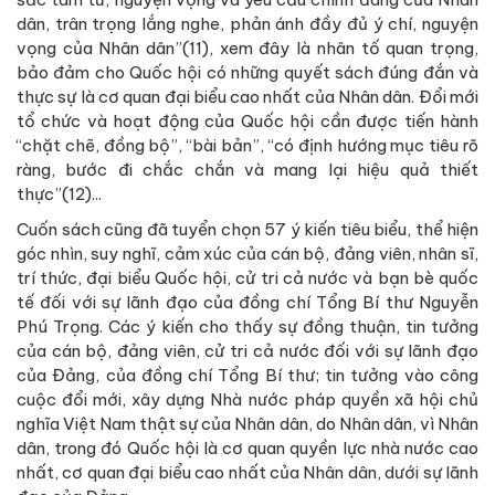
dân, trân trọng lắng nghe, phản ánh đầy đủ ý chí, nguyện
vọng của Nhân dân”(11), xem đây là nhân tố quan trọng,
bảo đảm cho Quốc hội có những quyết sách đúng đắn và
thực sự là cơ quan đại biểu cao nhất của Nhân dân. Đổi mới
tổ chức và hoạt động của Quốc hội cần được tiến hành
“chặt chẽ, đồng bộ”, “bài bản”, “có định hướng mục tiêu rõ
ràng, bước đi chắc chắn và mang lại hiệu quả thiết
thực”(12)...
Cuốn sách cũng đã tuyển chọn 57 ý kiến tiêu biểu, thể hiện
góc nhìn, suy nghĩ, cảm xúc của cán bộ, đảng viên, nhân sĩ,
trí thức, đại biểu Quốc hội, cử tri cả nước và bạn bè quốc
tế đối với sự lãnh đạo của đồng chí Tổng Bí thư Nguyễn
Phú Trọng. Các ý kiến cho thấy sự đồng thuận, tin tưởng
của cán bộ, đảng viên, cử tri cả nước đối với sự lãnh đạo
của Đảng, của đồng chí Tổng Bí thư; tin tưởng vào công
cuộc đổi mới, xây dựng Nhà nước pháp quyền xã hội chủ
nghĩa Việt Nam thật sự của Nhân dân, do Nhân dân, vì Nhân
dân, trong đó Quốc hội là cơ quan quyền lực nhà nước cao
nhất, cơ quan đại biểu cao nhất của Nhân dân, dưới sự lãnh