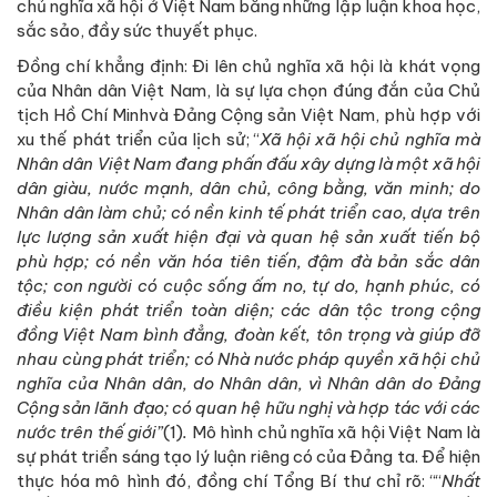
chủ nghĩa xã hội ở Việt Nam bằng những lập luận khoa học,
sắc sảo, đầy sức thuyết phục.
Đồng chí khẳng định: Đi lên chủ nghĩa xã hội là khát vọng
của Nhân dân Việt Nam, là sự lựa chọn đúng đắn của Chủ
tịch Hồ Chí Minhvà Đảng Cộng sản Việt Nam, phù hợp với
xu thế phát triển của lịch sử; “
Xã hội xã hội chủ nghĩa mà
Nhân dân Việt Nam đang phấn đấu xây dựng là một xã hội
dân giàu, nước mạnh, dân chủ, công bằng, văn minh; do
Nhân dân làm chủ; có nền kinh tế phát triển cao, dựa trên
lực lượng sản xuất hiện đại và quan hệ sản xuất tiến bộ
phù hợp; có nền văn hóa tiên tiến, đậm đà bản sắc dân
tộc; con người có cuộc sống ấm no, tự do, hạnh phúc, có
điều kiện phát triển toàn diện; các dân tộc trong cộng
đồng Việt Nam bình đẳng, đoàn kết, tôn trọng và giúp đỡ
nhau cùng phát triển; có Nhà nước pháp quyền xã hội chủ
nghĩa của Nhân dân, do Nhân dân, vì Nhân dân do Đảng
Cộng sản lãnh đạo; có quan hệ hữu nghị và hợp tác với các
nước trên thế giới”
(1)
.
Mô hình chủ nghĩa xã hội Việt Nam là
sự phát triển sáng tạo lý luận riêng có của Đảng ta. Để hiện
thực hóa mô hình đó, đồng chí Tổng Bí thư chỉ rõ: ““
Nhất