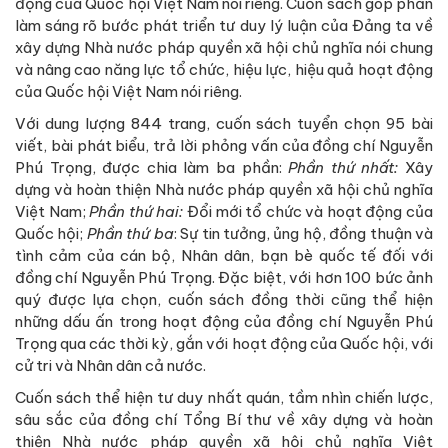
động của Quốc hội Việt Nam nói riêng. Cuốn sách góp phần
làm sáng rõ bước phát triển tư duy lý luận của Đảng ta về
xây dựng Nhà nước pháp quyền xã hội chủ nghĩa nói chung
và nâng cao năng lực tổ chức, hiệu lực, hiệu quả hoạt động
của Quốc hội Việt Nam nói riêng.
Với dung lượng 844 trang, cuốn sách tuyển chọn 95 bài
viết, bài phát biểu, trả lời phỏng vấn của đồng chí Nguyễn
Phú Trọng, được chia làm ba phần:
Phần thứ nhất:
Xây
dựng và hoàn thiện Nhà nước pháp quyền xã hội chủ nghĩa
Việt Nam;
Phần thứ hai:
Đổi mới tổ chức và hoạt động của
Quốc hội;
Phần thứ ba
: Sự tin tưởng, ủng hộ, đồng thuận và
tình cảm của cán bộ, Nhân dân, bạn bè quốc tế đối với
đồng chí Nguyễn Phú Trọng. Đặc biệt, với hơn 100 bức ảnh
quý được lựa chọn, cuốn sách đồng thời cũng thể hiện
những dấu ấn trong hoạt động của đồng chí Nguyễn Phú
Trọng qua các thời kỳ, gắn với hoạt động của Quốc hội, với
cử tri và Nhân dân cả nước.
Cuốn sách thể hiện tư duy nhất quán, tầm nhìn chiến lược,
sâu sắc của đồng chí Tổng Bí thư về xây dựng và hoàn
thiện Nhà nước pháp quyền xã hội chủ nghĩa Việt