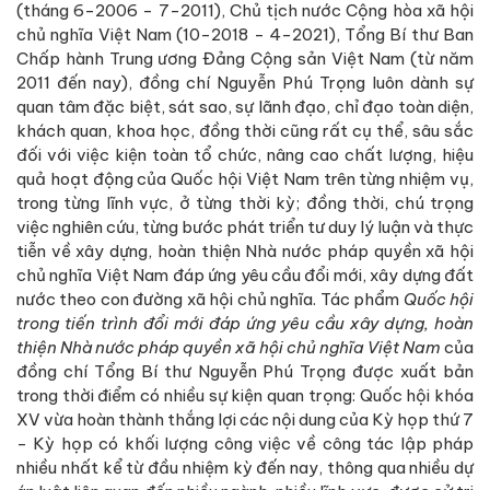
(tháng 6-2006 - 7-2011), Chủ tịch nước Cộng hòa xã hội
chủ nghĩa Việt Nam (10-2018 - 4-2021), Tổng Bí thư Ban
Chấp hành Trung ương Đảng Cộng sản Việt Nam (từ năm
2011 đến nay), đồng chí Nguyễn Phú Trọng luôn dành sự
quan tâm đặc biệt, sát sao, sự lãnh đạo, chỉ đạo toàn diện,
khách quan, khoa học, đồng thời cũng rất cụ thể, sâu sắc
đối với việc kiện toàn tổ chức, nâng cao chất lượng, hiệu
quả hoạt động của Quốc hội Việt Nam trên từng nhiệm vụ,
trong từng lĩnh vực, ở từng thời kỳ; đồng thời, chú trọng
việc nghiên cứu, từng bước phát triển tư duy lý luận và thực
tiễn về xây dựng, hoàn thiện Nhà nước pháp quyền xã hội
chủ nghĩa Việt Nam đáp ứng yêu cầu đổi mới, xây dựng đất
nước theo con đường xã hội chủ nghĩa. Tác phẩm
Quốc hội
trong tiến trình đổi mới đáp ứng yêu cầu xây dựng, hoàn
thiện Nhà nước pháp quyền xã hội chủ nghĩa Việt Nam
của
đồng chí Tổng Bí thư Nguyễn Phú Trọng được xuất bản
trong thời điểm có nhiều sự kiện quan trọng: Quốc hội khóa
XV vừa hoàn thành thắng lợi các nội dung của Kỳ họp thứ 7
- Kỳ họp có khối lượng công việc về công tác lập pháp
nhiều nhất kể từ đầu nhiệm kỳ đến nay, thông qua nhiều dự