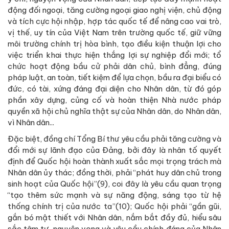
động đối ngoại, tăng cường ngoại giao nghị viện, chủ động
và tích cực hội nhập, hợp tác quốc tế để nâng cao vai trò,
vị thế, uy tín của Việt Nam trên trường quốc tế, giữ vững
môi trường chính trị hòa bình, tạo điều kiện thuận lợi cho
việc triển khai thực hiện thắng lợi sự nghiệp đổi mới; tổ
chức hoạt động bầu cử phải dân chủ, bình đẳng, đúng
pháp luật, an toàn, tiết kiệm để lựa chọn, bầu ra đại biểu có
đức, có tài, xứng đáng đại diện cho Nhân dân, từ đó góp
phần xây dựng, củng cố và hoàn thiện Nhà nước pháp
quyền xã hội chủ nghĩa thật sự của Nhân dân, do Nhân dân,
vì Nhân dân...
Đặc biệt, đồng chí Tổng Bí thư yêu cầu phải tăng cường và
đổi mới sự lãnh đạo của Đảng, bởi đây là nhân tố quyết
định để Quốc hội hoàn thành xuất sắc mọi trọng trách mà
Nhân dân ủy thác; đồng thời, phải “phát huy dân chủ trong
sinh hoạt của Quốc hội”(9), coi đây là yêu cầu quan trọng
“tạo thêm sức mạnh và sự năng động, sáng tạo từ hệ
thống chính trị của nước ta”(10); Quốc hội phải “gần gũi,
gắn bó mật thiết với Nhân dân, nắm bắt đầy đủ, hiểu sâu
sắc tâm tư, nguyện vọng và yêu cầu chính đáng của Nhân