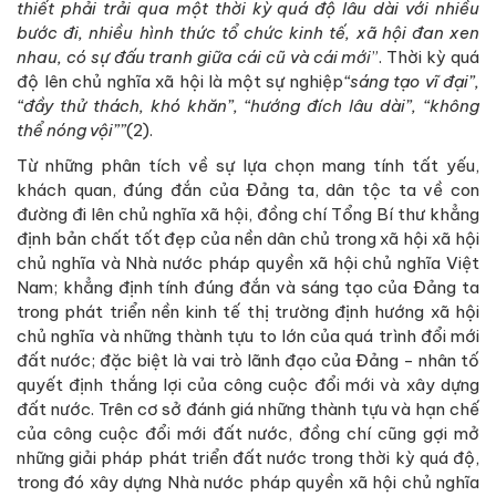
thiết phải trải qua một thời kỳ quá độ lâu dài với nhiều
bước đi, nhiều hình thức tổ chức kinh tế, xã hội đan xen
nhau, có sự đấu tranh giữa cái cũ và cái mới
”. Thời kỳ quá
độ lên chủ nghĩa xã hội là một sự nghiệp
“sáng tạo vĩ đại”,
“đầy thử thách, khó khăn”, “hướng đích lâu dài”, “không
thể nóng vội””
(2).
Từ những phân tích về sự lựa chọn mang tính tất yếu,
khách quan, đúng đắn của Đảng ta, dân tộc ta về con
đường đi lên chủ nghĩa xã hội, đồng chí Tổng Bí thư khẳng
định bản chất tốt đẹp của nền dân chủ trong xã hội xã hội
chủ nghĩa và Nhà nước pháp quyền xã hội chủ nghĩa Việt
Nam; khẳng định tính đúng đắn và sáng tạo của Đảng ta
trong phát triển nền kinh tế thị trường định hướng xã hội
chủ nghĩa và những thành tựu to lớn của quá trình đổi mới
đất nước; đặc biệt là vai trò lãnh đạo của Đảng - nhân tố
quyết định thắng lợi của công cuộc đổi mới và xây dựng
đất nước. Trên cơ sở đánh giá những thành tựu và hạn chế
của công cuộc đổi mới đất nước, đồng chí cũng gợi mở
những giải pháp phát triển đất nước trong thời kỳ quá độ,
trong đó xây dựng Nhà nước pháp quyền xã hội chủ nghĩa