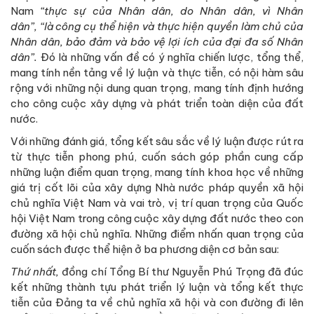
Nam
“thực sự của Nhân dân, do Nhân dân, vì Nhân
dân”,
“là công cụ thể hiện và thực hiện quyền làm chủ của
Nhân dân, bảo đảm và bảo vệ lợi ích của đại đa số Nhân
dân”.
Đó là những vấn đề có ý nghĩa chiến lược, tổng thể,
mang tính nền tảng về lý luận và thực tiễn, có nội hàm sâu
rộng với những nội dung quan trọng, mang tính định hướng
cho công cuộc xây dựng và phát triển toàn diện của đất
nước.
Với những đánh giá, tổng kết sâu sắc về lý luận được rút ra
từ thực tiễn phong phú, cuốn sách góp phần cung cấp
những luận điểm quan trọng, mang tính khoa học về những
giá trị cốt lõi của xây dựng Nhà nước pháp quyền xã hội
chủ nghĩa Việt Nam và vai trò, vị trí quan trọng của Quốc
hội Việt Nam trong công cuộc xây dựng đất nước theo con
đường xã hội chủ nghĩa. Những điểm nhấn quan trọng của
cuốn sách được thể hiện ở ba phương diện cơ bản sau:
Thứ nhất,
đồng chí Tổng Bí thư Nguyễn Phú Trọng đã đúc
kết những thành tựu phát triển lý luận và tổng kết thực
tiễn của Đảng ta về chủ nghĩa xã hội và con đường đi lên