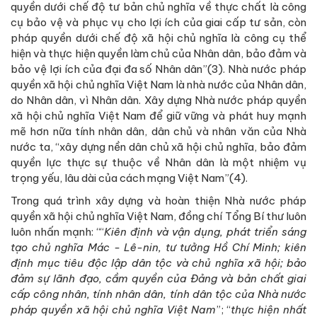
quyền dưới chế độ tư bản chủ nghĩa về thực chất là công
cụ bảo vệ và phục vụ cho lợi ích của giai cấp tư sản, còn
pháp quyền dưới chế độ xã hội chủ nghĩa là công cụ thể
hiện và thực hiện quyền làm chủ của Nhân dân, bảo đảm và
bảo vệ lợi ích của đại đa số Nhân dân”(3). Nhà nước pháp
quyền xã hội chủ nghĩa Việt Nam là nhà nước của Nhân dân,
do Nhân dân, vì Nhân dân. Xây dựng Nhà nước pháp quyền
xã hội chủ nghĩa Việt Nam để giữ vững và phát huy mạnh
mẽ hơn nữa tính nhân dân, dân chủ và nhân văn của Nhà
nước ta, “xây dựng nền dân chủ xã hội chủ nghĩa, bảo đảm
quyền lực thực sự thuộc về Nhân dân là một nhiệm vụ
trọng yếu, lâu dài của cách mạng Việt Nam”(4).
Trong quá trình xây dựng và hoàn thiện Nhà nước pháp
quyền xã hội chủ nghĩa Việt Nam, đồng chí Tổng Bí thư luôn
luôn nhấn mạnh: ““
Kiên định và vận dụng, phát triển sáng
tạo chủ nghĩa Mác - Lê-nin, tư tưởng Hồ Chí Minh;
kiên
định mục tiêu độc lập dân tộc và chủ nghĩa xã hội; bảo
đảm sự lãnh đạo, cầm quyền của Đảng và bản chất giai
cấp công nhân, tính nhân dân, tính dân tộc của Nhà nước
pháp quyền xã hội chủ nghĩa Việt Nam
”; “
thực hiện nhất