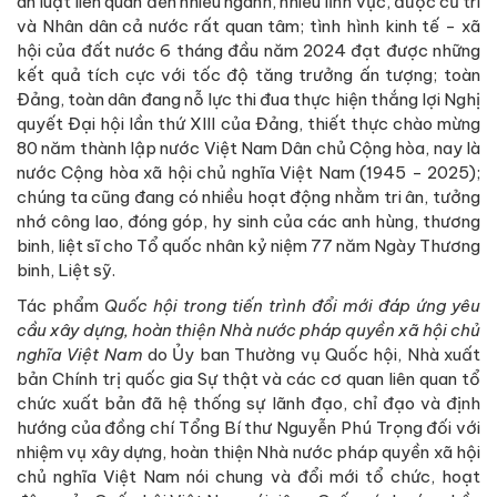
án luật liên quan đến nhiều ngành, nhiều lĩnh vực, được cử tri
và Nhân dân cả nước rất quan tâm; tình hình kinh tế - xã
hội của đất nước 6 tháng đầu năm 2024 đạt được những
kết quả tích cực với tốc độ tăng trưởng ấn tượng; toàn
Đảng, toàn dân đang nỗ lực thi đua thực hiện thắng lợi Nghị
quyết Đại hội lần thứ XIII của Đảng, thiết thực chào mừng
80 năm thành lập nước Việt Nam Dân chủ Cộng hòa, nay là
nước Cộng hòa xã hội chủ nghĩa Việt Nam (1945 - 2025);
chúng ta cũng đang có nhiều hoạt động nhằm tri ân, tưởng
nhớ công lao, đóng góp, hy sinh của các anh hùng, thương
binh, liệt sĩ cho Tổ quốc nhân kỷ niệm 77 năm Ngày Thương
binh, Liệt sỹ.
Tác phẩm
Quốc hội trong tiến trình đổi mới đáp ứng yêu
cầu xây dựng, hoàn thiện Nhà nước pháp quyền xã hội chủ
nghĩa Việt Nam
do Ủy ban Thường vụ Quốc hội, Nhà xuất
bản Chính trị quốc gia Sự thật và các cơ quan liên quan tổ
chức xuất bản đã hệ thống sự lãnh đạo, chỉ đạo và định
hướng của đồng chí Tổng Bí thư Nguyễn Phú Trọng đối với
nhiệm vụ xây dựng, hoàn thiện Nhà nước pháp quyền xã hội
chủ nghĩa Việt Nam nói chung và đổi mới tổ chức, hoạt