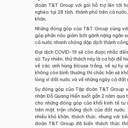
đoàn T&T Group với gói hỗ trợ lên tới h
nghèo tại 28 tỉnh, thành phố trên cả nướ
khăn.
Những đóng góp của T&T Group cùng với 
góp phần nào giảm bớt gánh nặng ngân sác
cả nước nhanh chóng dập dịch thành công 
Đại dịch COVID-19 sẽ còn được nhắc đến 
sử. Tuy nhiên, thử thách này là cơ hội để h
về các anh hùng blouse trắng, về sự hy 
không còn bình thường thì chắc hẳn sẽ kh
lòng vì đất nước và về những ngày cả đất
Sự đóng góp của Tập đoàn T&T Group và
nhân Đỗ Quang Hiển suốt gần 2 năm qua t
cho những đóng góp của khối kinh tế tư n
trên mặt trận chống dịch của đất nước. 
nhiều khó khăn, thách thức, nhưng với t
đoàn T&T Group đã biến thách thức thàn