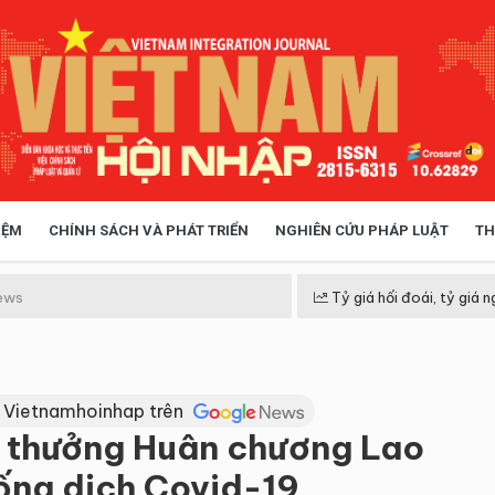
IỆM
CHÍNH SÁCH VÀ PHÁT TRIỂN
NGHIÊN CỨU PHÁP LUẬT
TH
HÓA XÃ HỘI
CHÍNH SÁCH
ews
Tỷ giá hối đoái, tỷ giá n
 TIỄN QUẢN LÝ
VIỆT NAM ĐIỂM ĐẾN
 Vietnamhoinhap trên
 thưởng Huân chương Lao
hống dịch Covid-19