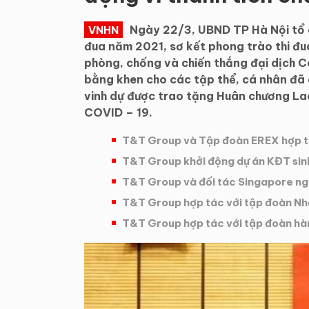
Ngày 22/3, UBND TP Hà Nội tổ c
VNHN
đua năm 2021, sơ kết phong trào thi đu
phòng, chống và chiến thắng đại dịch C
bằng khen cho các tập thể, cá nhân đã
vinh dự được trao tặng Huân chương La
COVID – 19.
T&T Group và Tập đoàn EREX hợp tác
T&T Group khởi động dự án KĐT sinh
T&T Group và đối tác Singapore ngh
T&T Group hợp tác với tập đoàn Nhậ
T&T Group hợp tác với tập đoàn hàn