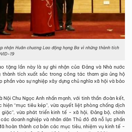
p nhận Huân chương Lao động hạng Ba vì những thành tích
OVID-19
o tặng lần này là sự ghi nhận của Đảng và Nhà nước
thành tích xuất sắc trong công tác tham gia ủng hộ
p phần vào sự nghiệp xây dựng chủ nghĩa xã hội và bảo
Hà Nội Chu Ngọc Anh nhấn mạnh, với tinh thần đoàn kết,
c hiện “mục tiêu kép”, vừa quyết liệt phòng chống dịch
giặc”, vừa phát triển kinh tế - xã hội, Đảng bộ, chính
g các doanh nghiệp và nhân dân Thủ đô đã nỗ lực phấn
đã hoàn thành cơ bản các mục tiêu, nhiệm vụ kinh tế -