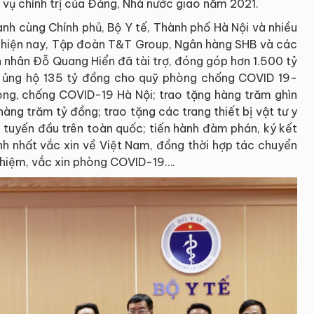
 vụ chính trị của Đảng, Nhà nước giao năm 2021.
ành cùng Chính phủ, Bộ Y tế, Thành phố Hà Nội và nhiều
m hiện nay, Tập đoàn T&T Group, Ngân hàng SHB và các
h nhân Đỗ Quang Hiển đã tài trợ, đóng góp hơn 1.500 tỷ
ư: ủng hộ 135 tỷ đồng cho quỹ phòng chống COVID 19-
ng, chống COVID-19 Hà Nội; trao tặng hàng trăm ghìn
àng trăm tỷ đồng; trao tặng các trang thiết bị vật tư y
n tuyến đầu trên toàn quốc; tiến hành đàm phán, ký kết
h nhất vắc xin về Việt Nam, đồng thời hợp tác chuyển
ghiệm, vắc xin phòng COVID-19….