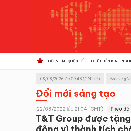
HỘI NHẬP QUỐC TẾ
THỰC TIỄN KINH NGH
HỘI NHẬP QUỐC TẾ
VĂN 
08/08/2026 lúc 09:48 (GMT+7)
Breaking N
Kinh tế hội nhập
Đổi mới sáng tạo
Doanh nghiệp
NGHIÊN CỨU PHÁP LUẬT
THỰC
22/03/2022 lúc 21:04 (GMT)
Theo dõi
T&T Group được tặng
động vì thành tích c