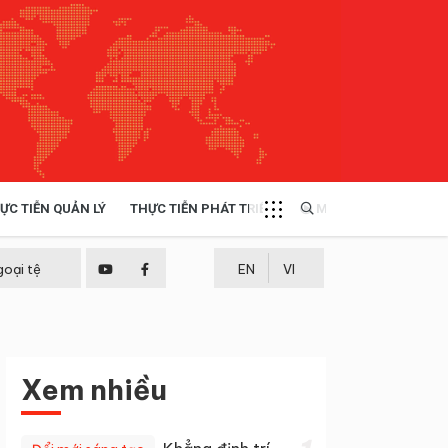
ỰC TIỄN QUẢN LÝ
THỰC TIỄN PHÁT TRIỂN
MULTIMEDIA
TÀI NGUYÊN - MÔI TRƯỜNG
goại tệ
EN
VI
THỰC TIỄN - KINH NGHIỆM
Xem nhiều