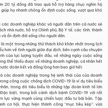
ơn 20 tỷ đồng đã trao quà hỗ trợ hàng chục nghìn hộ
c, giúp họ nhanh chóng ổn định cuộc sống, vượt qua khó
các doanh nghiệp khác và người dân trên cả nước sẽ
h nhà nước, hỗ trợ Chính phủ, Bộ Y tế, các tỉnh, thành
và ổn định đời sống cho người dân.
là một trong những thử thách khó khăn nhất trong lịch
iểu hơn về tình người giữa đại dịch, bên cạnh câu chuyện
sinh của lực lượng tuyến đầu, về những ngày cuộc sống
ông thể thiếu được về những doanh nghiệp, cá nhân hết
 nước đoàn kết và đồng lòng hơn bao giờ hết.
 các doanh nghiệp trong hệ sinh thái của của doanh
rong công cuộc chống dịch COVID-19 là ví dụ tiêu biểu
hân, trong đó tiêu biểu là những tập đoàn kinh tế lớn
Đặc biệt, trong bối cảnh dịch bệnh COVID-19 với rất
iềm lực vững mạnh cùng chiến lược đầu tư bài bản, Tập
h cơ hội, thực hiện thành công “mục tiêu kép”: vừa