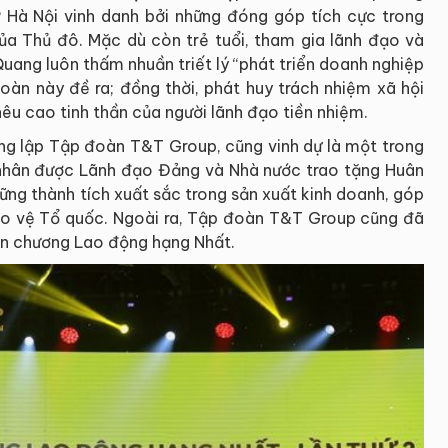
à Nội vinh danh bởi những đóng góp tích cực trong
ủa Thủ đô. Mặc dù còn trẻ tuổi, tham gia lãnh đạo và
ang luôn thấm nhuần triết lý “phát triển doanh nghiệp
đoàn này đề ra; đồng thời, phát huy trách nhiệm xã hội
nêu cao tinh thần của người lãnh đạo tiền nhiệm.
ng lập Tập đoàn T&T Group, cũng vinh dự là một trong
ư nhân được Lãnh đạo Đảng và Nhà nước trao tặng Huân
ững thành tích xuất sắc trong sản xuất kinh doanh, góp
o vệ Tổ quốc. Ngoài ra, Tập đoàn T&T Group cũng đã
ân chương Lao động hạng Nhất.