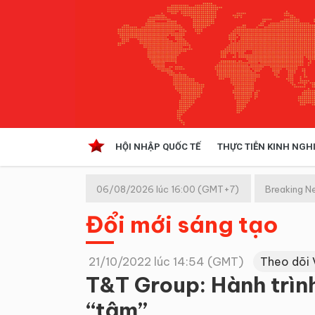
HỘI NHẬP QUỐC TẾ
THỰC TIỄN KINH NGH
HỘI NHẬP QUỐC TẾ
VĂN 
06/08/2026 lúc 16:00 (GMT+7)
Breaking N
Kinh tế hội nhập
Đổi mới sáng tạo
Doanh nghiệp
NGHIÊN CỨU PHÁP LUẬT
THỰC
21/10/2022 lúc 14:54 (GMT)
Theo dõi 
T&T Group: Hành trình
“tâm”