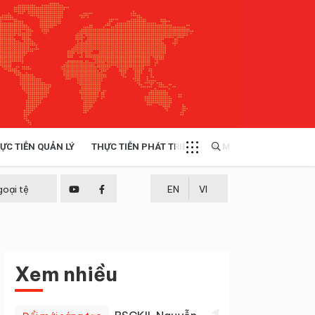
ỰC TIỄN QUẢN LÝ
THỰC TIỄN PHÁT TRIỂN
MULTIMEDIA
TÀI NGUYÊN - MÔI TRƯỜNG
goại tệ
EN
VI
THỰC TIỄN - KINH NGHIỆM
Xem nhiều