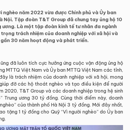
ời nghèo năm 2022 vừa được Chính phủ và Ủy ban
à Nội, Tập đoàn T&T Group đã chung tay ủng hộ 10
 ương. Là một tập đoàn kinh tế tư nhân đa ngành
trọng trách nhiệm của doanh nghiệp với xã hội và
g gần 30 năm hoạt động và phát triển.
cũng đã luôn tích cực hưởng ứng cuộc vận động ủng hộ
ơng MTTQ Việt Nam và Ủy ban MTTQ Việt Nam các tỉnh,
đây là trách nhiệm của doanh nghiệp với xã hội, mong
 giúp đỡ các hộ thoát nghèo và tạo điều kiện để người
ăm 2020, T&T Group và các doanh nghiệp trong hệ sinh
o” Trung ương 30 tỷ đồng. Cùng thời điểm này, doanh
 nghèo” của thành phố Hà Nội 3 tỷ đồng. Mới đây nhất,
rao tặng 1 tỷ đồng cho Quỹ “Vì người nghèo” do Ủy ban
ng.