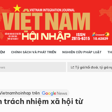
IỆM
CHÍNH SÁCH VÀ PHÁT TRIỂN
NGHIÊN CỨU PHÁP LUẬT
TH
HÓA XÃ HỘI
CHÍNH SÁCH
ews
Tỷ giá hối đoái, tỷ giá n
 TIỄN QUẢN LÝ
VIỆT NAM ĐIỂM ĐẾN
Vietnamhoinhap trên
 trách nhiệm xã hội từ