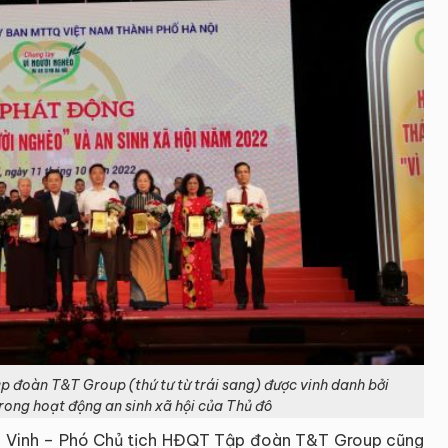
 đoàn T&T Group (thứ tư từ trái sang) được vinh danh bởi
rong hoạt động an sinh xã hội của Thủ đô
g Vinh – Phó Chủ tịch HĐQT Tập đoàn T&T Group cũng