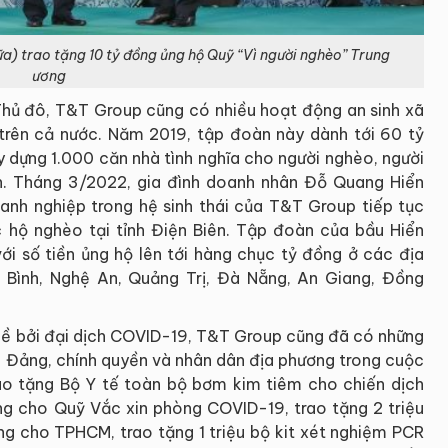
a) trao tặng 10 tỷ đồng ủng hộ Quỹ “Vì người nghèo” Trung
ương
Thủ đô, T&T Group cũng có nhiều hoạt động an sinh xã
h trên cả nước. Năm 2019, tập đoàn này dành tới 60 tỷ
 dựng 1.000 căn nhà tình nghĩa cho người nghèo, người
h. Tháng 3/2022, gia đình doanh nhân Đỗ Quang Hiển
nh nghiệp trong hệ sinh thái của T&T Group tiếp tục
hộ nghèo tại tỉnh Điện Biên. Tập đoàn của bầu Hiển
ới số tiền ủng hộ lên tới hàng chục tỷ đồng ở các địa
 Bình, Nghệ An, Quảng Trị, Đà Nẵng, An Giang, Đồng
nề bởi đại dịch COVID-19, T&T Group cũng đã có những
g Đảng, chính quyền và nhân dân địa phương trong cuộc
trao tặng Bộ Y tế toàn bộ bơm kim tiêm cho chiến dịch
ng cho Quỹ Vắc xin phòng COVID-19, trao tặng 2 triệu
ồng cho TPHCM, trao tặng 1 triệu bộ kit xét nghiệm PCR