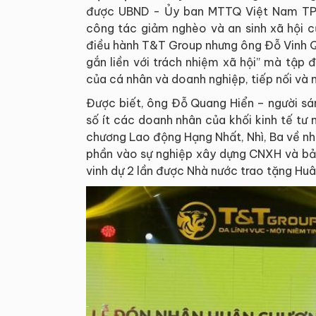
được UBND - Ủy ban MTTQ Việt Nam TP H
công tác giảm nghèo và an sinh xã hội c
điều hành T&T Group nhưng ông Đỗ Vinh Qu
gắn liền với trách nhiệm xã hội” mà tập 
của cá nhân và doanh nghiệp, tiếp nối và 
Được biết, ông Đỗ Quang Hiển – người sá
số ít các doanh nhân của khối kinh tế t
chương Lao động Hạng Nhất, Nhì, Ba về nh
phần vào sự nghiệp xây dựng CNXH và bả
vinh dự 2 lần được Nhà nước trao tặng Hu