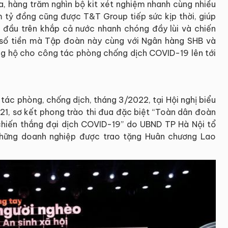
 ra, hàng trăm nghìn bộ kit xét nghiệm nhanh cùng nhiều
răm tỷ đồng cũng được T&T Group tiếp sức kịp thời, giúp
 đầu trên khắp cả nước nhanh chóng đầy lùi và chiến
 số tiền mà Tập đoàn này cùng với Ngân hàng SHB và
ủng hộ cho công tác phòng chống dịch COVID-19 lên tới
tác phòng, chống dịch, tháng 3/2022, tại Hội nghị biểu
21, sơ kết phong trào thi đua đặc biệt “Toàn dân đoàn
chiến thắng đại dịch COVID-19” do UBND TP Hà Nội tổ
những doanh nghiệp được trao tặng Huân chương Lao