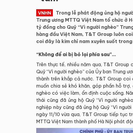
Trong lễ phát động ủng hộ ngư
VNHN
Trung ương MTTQ Việt Nam tổ chức ở H
tỷ đồng cho Quỹ “Vì người nghèo” Trung
hàng đầu Việt Nam, T&T Group luôn coi 
coi đây là kim chỉ nam xuyên suốt tron
“Không để ai bị bỏ lại phía sau”…
Trên thực tế, nhiều năm qua, T&T Group 
Quỹ “Vì người nghèo” của Ủy ban Trung ư
thành trên khắp cả nước. T&T Group coi 
muốn chia sẻ khó khăn, góp phần hỗ trợ,
nghèo có việc làm, ổn định cuộc sống. N
thái cũng đã ủng hộ Quỹ “Vì người nghè
nghiệp này cũng đã ủng hộ Quỹ “Vì người
ngày 11/10 vừa qua, T&T Group tiếp tục t
MTTQ Việt Nam thành phố Hà Nội phát độ