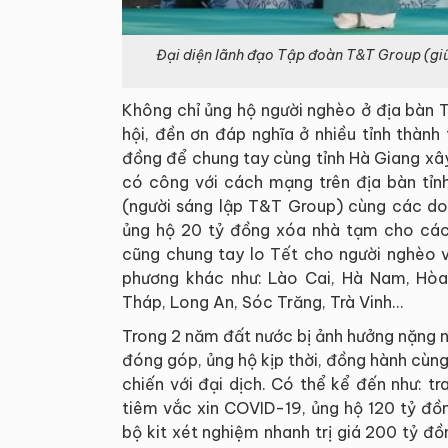
Đại diện lãnh đạo Tập đoàn T&T Group (giữ
Không chỉ ủng hộ người nghèo ở địa bàn 
hội, đền ơn đáp nghĩa ở nhiều tỉnh thàn
đồng để chung tay cùng tỉnh Hà Giang xây
có công với cách mạng trên địa bàn tỉn
(người sáng lập T&T Group) cùng các doa
ủng hộ 20 tỷ đồng xóa nhà tạm cho các 
cũng chung tay lo Tết cho người nghèo v
phương khác như: Lào Cai, Hà Nam, Hòa
Tháp, Long An, Sóc Trăng, Trà Vinh…
Trong 2 năm đất nước bị ảnh hưởng nặng 
đóng góp, ủng hộ kịp thời, đồng hành cùn
chiến với đại dịch. Có thể kể đến như: 
tiêm vắc xin COVID-19, ủng hộ 120 tỷ đồ
bộ kit xét nghiệm nhanh trị giá 200 tỷ đ