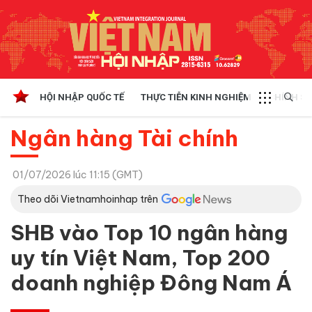
HỘI NHẬP QUỐC TẾ
THỰC TIỄN KINH NGHIỆM
CHÍNH SÁ
Ngân hàng Tài chính
01/07/2026 lúc 11:15 (GMT)
Theo dõi Vietnamhoinhap trên
SHB vào Top 10 ngân hàng
uy tín Việt Nam, Top 200
doanh nghiệp Đông Nam Á