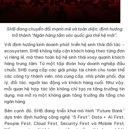
SHB đang chuyển đổi mạnh mẽ và toàn diện, định hướng
trở thành “Ngân hàng tầm vóc quốc gia thế hệ mới”.
Với định hướng kinh doanh phát triển hệ sinh thái đối tác -
ecosystem, SHB không tiếp cận khách hàng theo từng đơn
vị riêng lẻ, mà theo toàn bộ hệ sinh thái xoay quanh khách
hàng trung tâm. Từ một tập đoàn hay doanh nghiệp đầu
chuỗi, SHB cung cấp các giải pháp tài chính cho toàn thể
các công ty thành viên, nhà cung cấp, nhà phân phối, đại
lý, đối tác, người lao động và khách hàng cuối. Như vậy,
mỗi quan hệ hợp tác lớn không chỉ tạo ra tăng trưởng tín
dụng, mà mở ra một không gian tăng trưởng đa tầng cho
ngân hàng.
Bên cạnh đó, SHB đang triển khai mô hình “Future Bank”
dựa trên định hướng công nghệ “5 First”: Data + AI First,
People First, Cloud First, Security First và Mobile First.