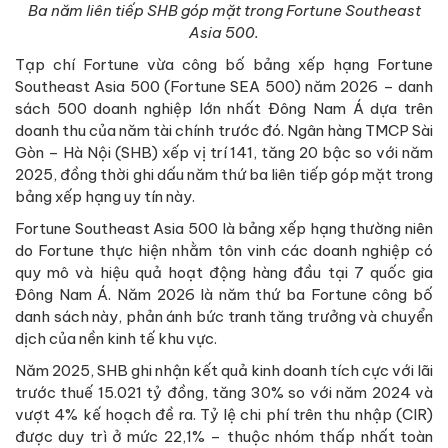
Ba năm liên tiếp SHB góp mặt trong Fortune Southeast
Asia 500.
Tạp chí Fortune vừa công bố bảng xếp hạng Fortune
Southeast Asia 500 (Fortune SEA 500) năm 2026 – danh
sách 500 doanh nghiệp lớn nhất Đông Nam Á dựa trên
doanh thu của năm tài chính trước đó. Ngân hàng TMCP Sài
Gòn – Hà Nội (SHB) xếp vị trí 141, tăng 20 bậc so với năm
2025, đồng thời ghi dấu năm thứ ba liên tiếp góp mặt trong
bảng xếp hạng uy tín này.
Fortune Southeast Asia 500 là bảng xếp hạng thường niên
do Fortune thực hiện nhằm tôn vinh các doanh nghiệp có
quy mô và hiệu quả hoạt động hàng đầu tại 7 quốc gia
Đông Nam Á. Năm 2026 là năm thứ ba Fortune công bố
danh sách này, phản ánh bức tranh tăng trưởng và chuyển
dịch của nền kinh tế khu vực.
Năm 2025, SHB ghi nhận kết quả kinh doanh tích cực với lãi
trước thuế 15.021 tỷ đồng, tăng 30% so với năm 2024 và
vượt 4% kế hoạch đề ra. Tỷ lệ chi phí trên thu nhập (CIR)
được duy trì ở mức 22,1% – thuộc nhóm thấp nhất toàn