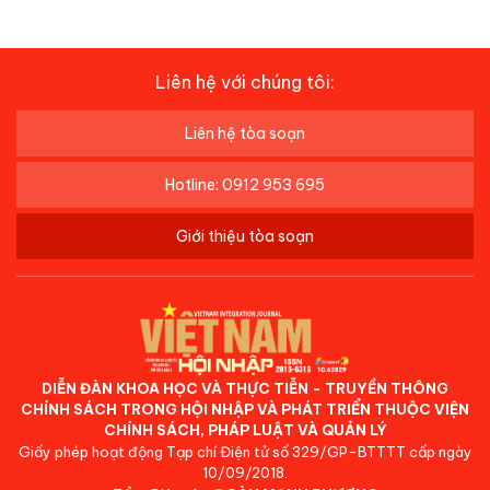
Liên hệ với chúng tôi:
Liên hệ tòa soạn
Hotline: 0912 953 695
Giới thiệu tòa soạn
DIỄN ĐÀN KHOA HỌC VÀ THỰC TIỄN - TRUYỀN THÔNG
CHÍNH SÁCH TRONG HỘI NHẬP VÀ PHÁT TRIỂN THUỘC VIỆN
CHÍNH SÁCH, PHÁP LUẬT VÀ QUẢN LÝ
Giấy phép hoạt động Tạp chí Điện tử số 329/GP-BTTTT cấp ngày
10/09/2018.