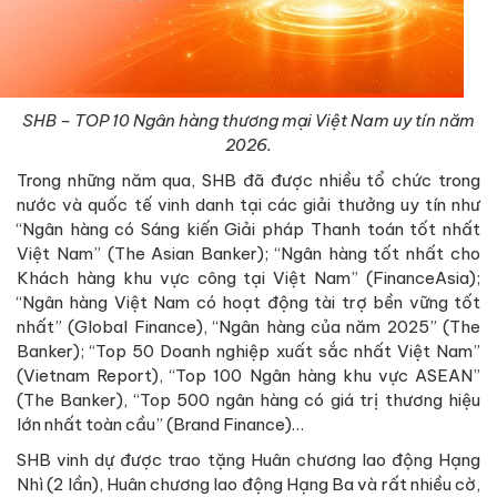
SHB – TOP 10 Ngân hàng thương mại Việt Nam uy tín năm
2026.
Trong những năm qua, SHB đã được nhiều tổ chức trong
nước và quốc tế vinh danh tại các giải thưởng uy tín như
“Ngân hàng có Sáng kiến Giải pháp Thanh toán tốt nhất
Việt Nam” (The Asian Banker); “Ngân hàng tốt nhất cho
Khách hàng khu vực công tại Việt Nam” (FinanceAsia);
“Ngân hàng Việt Nam có hoạt động tài trợ bền vững tốt
nhất” (Global Finance), “Ngân hàng của năm 2025” (The
Banker); “Top 50 Doanh nghiệp xuất sắc nhất Việt Nam”
(Vietnam Report), “Top 100 Ngân hàng khu vực ASEAN”
(The Banker), “Top 500 ngân hàng có giá trị thương hiệu
lớn nhất toàn cầu” (Brand Finance)…
SHB vinh dự được trao tặng Huân chương lao động Hạng
Nhì (2 lần), Huân chương lao động Hạng Ba và rất nhiều cờ,