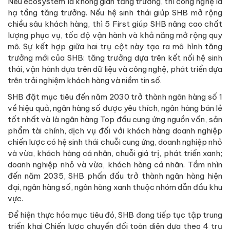
Nếu ecosystem là không gian tăng trưởng, thì công nghệ là
hạ tầng tăng trưởng. Nếu hệ sinh thái giúp SHB mở rộng
chiều sâu khách hàng, thì 5 First giúp SHB nâng cao chất
lượng phục vụ, tốc độ vận hành và khả năng mở rộng quy
mô. Sự kết hợp giữa hai trụ cột này tạo ra mô hình tăng
trưởng mới của SHB: tăng trưởng dựa trên kết nối hệ sinh
thái, vận hành dựa trên dữ liệu và công nghệ, phát triển dựa
trên trải nghiệm khách hàng và niềm tin số.
SHB đặt mục tiêu đến năm 2030 trở thành ngân hàng số 1
về hiệu quả, ngân hàng số được yêu thích, ngân hàng bán lẻ
tốt nhất và là ngân hàng Top đầu cung ứng nguồn vốn, sản
phẩm tài chính, dịch vụ đối với khách hàng doanh nghiệp
chiến lược có hệ sinh thái chuỗi cung ứng, doanh nghiệp nhỏ
và vừa, khách hàng cá nhân, chuỗi giá trị, phát triển xanh;
doanh nghiệp nhỏ và vừa, khách hàng cá nhân. Tầm nhìn
đến năm 2035, SHB phấn đấu trở thành ngân hàng hiện
đại, ngân hàng số, ngân hàng xanh thuộc nhóm dẫn đầu khu
vực.
Để hiện thực hóa mục tiêu đó, SHB đang tiếp tục tập trung
triển khai Chiến lược chuyển đổi toàn diện dựa theo 4 trụ