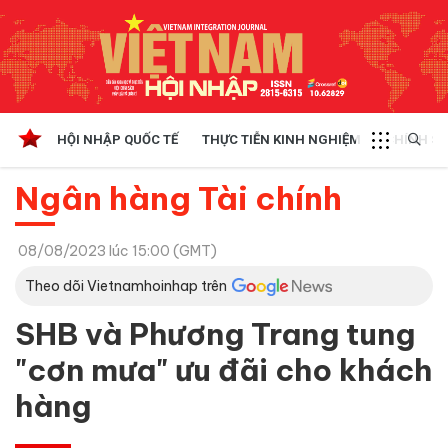
HỘI NHẬP QUỐC TẾ
THỰC TIỄN KINH NGHIỆM
CHÍNH SÁ
Ngân hàng Tài chính
08/08/2023 lúc 15:00 (GMT)
Theo dõi Vietnamhoinhap trên
SHB và Phương Trang tung
"cơn mưa" ưu đãi cho khách
hàng