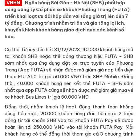
VNHN
Ngân hàng Sài Gòn - Hà Nội (SHB) phối hợp
cùng công ty Cổ phần xe khách Phương Trang (FUTA)
triển khai loạt ưu đãi hấp dẫn với tổng giá trị lên đến 7
tỷ đồng. Chương trình nhằm tri ân và gia tăng lợi ích,
khuyến khích khách hàng giao dịch qua các kênh số
hóa.
Cụ thể, từ nay đến hết 31/12/2023, 40.000 khách hàng mở
tài khoản SHB hoặc thẻ đồng thương hiệu FUTA - SHB
sớm nhất qua ứng dụng đặt xe trực tuyến của Phương
Trang (App FUTA) sẽ nhận được mã giảm giá nạp tiền điện
thoại FUTA50 trị giá 50.000 VNĐ trên SHB Mobile. Đồng
thời, 40.000 khách hàng liên kết thẻ FUTA - SHB sớm
nhất qua app FUTA cũng sẽ nhận được mã giảm giá mua vé
xe khách Bus Lines trị giá 50.000 VNĐ.
Đồng thời, nhằm khích lệ hoạt động thanh toán không
dùng tiền mặt, 20.000 khách hàng đầu tiên nạp 2 triệu
đồng từ tài khoản SHB vào tài khoản FUTA Pay sẽ được
hoàn lên tới 250.000 VNĐ vào tài khoản FUTA Pay. Mỗi
khách hàng có thể đồng thời tham gia cả 3 chương trình