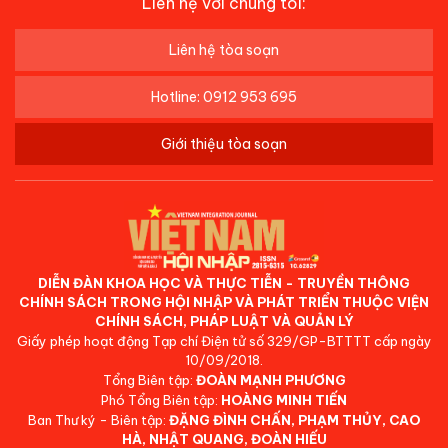
Liên hệ với chúng tôi:
Liên hệ tòa soạn
Hotline: 0912 953 695
Giới thiệu tòa soạn
DIỄN ĐÀN KHOA HỌC VÀ THỰC TIỄN - TRUYỀN THÔNG
CHÍNH SÁCH TRONG HỘI NHẬP VÀ PHÁT TRIỂN THUỘC VIỆN
CHÍNH SÁCH, PHÁP LUẬT VÀ QUẢN LÝ
Giấy phép hoạt động Tạp chí Điện tử số 329/GP-BTTTT cấp ngày
10/09/2018.
Tổng Biên tập:
ĐOÀN MẠNH PHƯƠNG
Phó Tổng Biên tập:
HOÀNG MINH TIẾN
Ban Thư ký - Biên tập:
ĐẶNG ĐÌNH CHẤN, PHẠM THỦY, CAO
HÀ, NHẬT QUANG, ĐOÀN HIẾU