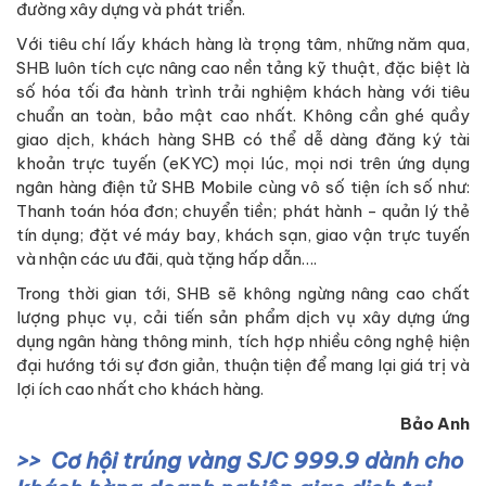
đường xây dựng và phát triển.
Với tiêu chí lấy khách hàng là trọng tâm, những năm qua,
SHB luôn tích cực nâng cao nền tảng kỹ thuật, đặc biệt là
số hóa tối đa hành trình trải nghiệm khách hàng với tiêu
chuẩn an toàn, bảo mật cao nhất. Không cần ghé quầy
giao dịch, khách hàng SHB có thể dễ dàng đăng ký tài
khoản trực tuyến (eKYC) mọi lúc, mọi nơi trên ứng dụng
ngân hàng điện tử SHB Mobile cùng vô số tiện ích số như:
Thanh toán hóa đơn; chuyển tiền; phát hành - quản lý thẻ
tín dụng; đặt vé máy bay, khách sạn, giao vận trực tuyến
và nhận các ưu đãi, quà tặng hấp dẫn….
Trong thời gian tới, SHB sẽ không ngừng nâng cao chất
lượng phục vụ, cải tiến sản phẩm dịch vụ xây dựng ứng
dụng ngân hàng thông minh, tích hợp nhiều công nghệ hiện
đại hướng tới sự đơn giản, thuận tiện để mang lại giá trị và
lợi ích cao nhất cho khách hàng.
Bảo Anh
Cơ hội trúng vàng SJC 999.9 dành cho