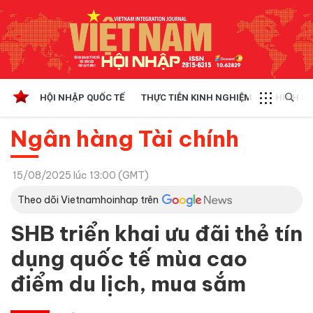
HỘI NHẬP QUỐC TẾ
THỰC TIỄN KINH NGHIỆM
CHÍNH SÁ
Ngân hàng Tài chính
15/08/2025 lúc 13:00 (GMT)
Theo dõi Vietnamhoinhap trên
SHB triển khai ưu đãi thẻ tín
dụng quốc tế mùa cao
điểm du lịch, mua sắm