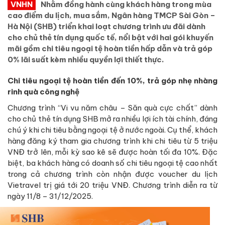
VNHN
Nhằm đồng hành cùng khách hàng trong mùa
cao điểm du lịch, mua sắm, Ngân hàng TMCP Sài Gòn –
Hà Nội (SHB) triển khai loạt chương trình ưu đãi dành
cho chủ thẻ tín dụng quốc tế, nổi bật với hai gói khuyến
mãi gồm chi tiêu ngoại tệ hoàn tiền hấp dẫn và trả góp
0% lãi suất kèm nhiều quyền lợi thiết thực.
Chi tiêu ngoại tệ hoàn tiền đến 10%, trả góp nhẹ nhàng
rinh quà công nghệ
Chương trình “Vi vu năm châu – Săn quà cực chất” dành
cho chủ thẻ tín dụng SHB mở ra nhiều lợi ích tài chính, đáng
chú ý khi chi tiêu bằng ngoại tệ ở nước ngoài. Cụ thể, khách
hàng đăng ký tham gia chương trình khi chi tiêu từ 5 triệu
VNĐ trở lên, mỗi kỳ sao kê sẽ được hoàn tối đa 10%. Đặc
biệt, ba khách hàng có doanh số chi tiêu ngoại tệ cao nhất
trong cả chương trình còn nhận được voucher du lịch
Vietravel trị giá tới 20 triệu VNĐ. Chương trình diễn ra từ
ngày 11/8 – 31/12/2025.