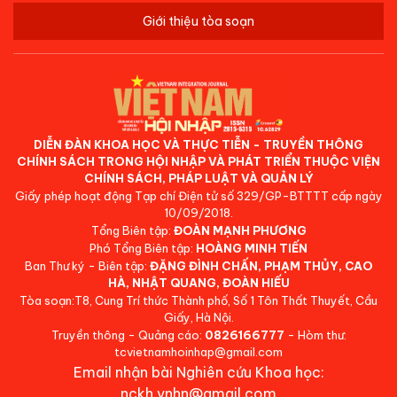
Giới thiệu tòa soạn
DIỄN ĐÀN KHOA HỌC VÀ THỰC TIỄN - TRUYỀN THÔNG
CHÍNH SÁCH TRONG HỘI NHẬP VÀ PHÁT TRIỂN THUỘC VIỆN
CHÍNH SÁCH, PHÁP LUẬT VÀ QUẢN LÝ
Giấy phép hoạt động Tạp chí Điện tử số 329/GP-BTTTT cấp ngày
10/09/2018.
Tổng Biên tập:
ĐOÀN MẠNH PHƯƠNG
Phó Tổng Biên tập:
HOÀNG MINH TIẾN
Ban Thư ký - Biên tập:
ĐẶNG ĐÌNH CHẤN, PHẠM THỦY, CAO
HÀ, NHẬT QUANG, ĐOÀN HIẾU
Tòa soạn:T8, Cung Trí thức Thành phố, Số 1 Tôn Thất Thuyết, Cầu
Giấy, Hà Nội.
Truyền thông - Quảng cáo:
0826166777
- Hòm thư:
tcvietnamhoinhap@gmail.com
Email nhận bài Nghiên cứu Khoa học:
nckh.vnhn@gmail.com