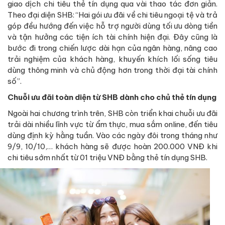
giao dịch chi tiêu thẻ tín dụng qua vài thao tác đơn giản.
Theo đại diện SHB: “Hai gói ưu đãi về chi tiêu ngoại tệ và trả
góp đều hướng đến việc hỗ trợ người dùng tối ưu dòng tiền
và tận hưởng các tiện ích tài chính hiện đại. Đây cũng là
bước đi trong chiến lược dài hạn của ngân hàng, nâng cao
trải nghiệm của khách hàng, khuyến khích lối sống tiêu
dùng thông minh và chủ động hơn trong thời đại tài chính
số”.
Chuỗi ưu đãi toàn diện từ SHB dành cho chủ thẻ tín dụng
Ngoài hai chương trình trên, SHB còn triển khai chuỗi ưu đãi
trải dài nhiều lĩnh vực từ ẩm thực, mua sắm online, đến tiêu
dùng định kỳ hằng tuần. Vào các ngày đôi trong tháng như
9/9, 10/10,… khách hàng sẽ được hoàn 200.000 VNĐ khi
chi tiêu sớm nhất từ 01 triệu VNĐ bằng thẻ tín dụng SHB.