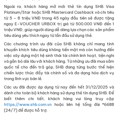
Ngoài ra, khách hàng mở mới thẻ tín dụng SHB Visa
Platinum/Star hoặc SHB Mastercard Cashback và chi tiêu
từ 5 – 8 triệu VNĐ trong 45 ngày đầu tiên sẽ được tặng
ngay E-VOUCHER URBOX trị giá từ 500.000 VNĐ đến 1
triệu VNĐ, giúp người dùng dễ dàng lựa chọn các sản phẩm
tiêu dùng yêu thích ngay từ lần đầu sử dụng thẻ.
Các chương trình ưu đãi của SHB không chỉ mang tính
khuyến khích tiêu dùng không tiền mặt mà còn hướng đến
việc xây dựng một hệ sinh thái tài chính linh hoạt, tiện nghi
và gắn bó dài lâu với khách hàng. Từ những ưu đãi mua sắm
quốc tế cho đến trả góp, SHB đang từng bước thể hiện
chiến lược thúc đẩy tài chính số và đa dạng hóa dịch vụ
trong lĩnh vực bán lẻ.
Các ưu đãi được áp dụng từ nay đến hết 31/12/2025 và
dành cho toàn bộ khách hàng sử dụng thẻ tín dụng SHB. Để
biết thêm chi tiết, khách hàng vui lòng truy cập
https://www.shb.com.vn
hoặc liên hệ tổng đài *6688
(24/7) để được hỗ trợ.