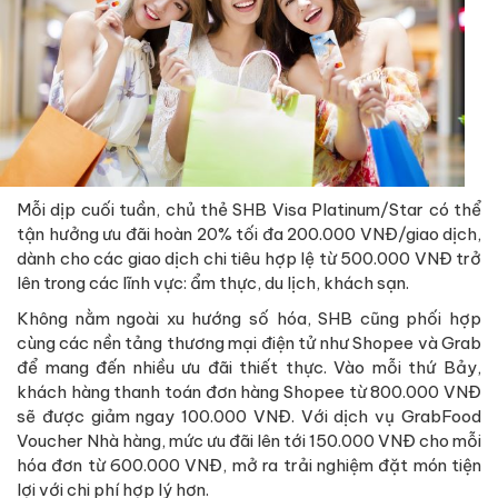
Mỗi dịp cuối tuần, chủ thẻ SHB Visa Platinum/Star có thể
tận hưởng ưu đãi hoàn 20% tối đa 200.000 VNĐ/giao dịch,
dành cho các giao dịch chi tiêu hợp lệ từ 500.000 VNĐ trở
lên trong các lĩnh vực: ẩm thực, du lịch, khách sạn.
Không nằm ngoài xu hướng số hóa, SHB cũng phối hợp
cùng các nền tảng thương mại điện tử như Shopee và Grab
để mang đến nhiều ưu đãi thiết thực. Vào mỗi thứ Bảy,
khách hàng thanh toán đơn hàng Shopee từ 800.000 VNĐ
sẽ được giảm ngay 100.000 VNĐ. Với dịch vụ GrabFood
Voucher Nhà hàng, mức ưu đãi lên tới 150.000 VNĐ cho mỗi
hóa đơn từ 600.000 VNĐ, mở ra trải nghiệm đặt món tiện
lợi với chi phí hợp lý hơn.