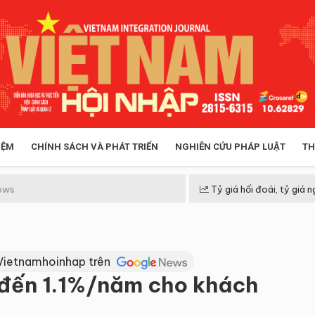
IỆM
CHÍNH SÁCH VÀ PHÁT TRIỂN
NGHIÊN CỨU PHÁP LUẬT
TH
HÓA XÃ HỘI
CHÍNH SÁCH
ews
Tỷ giá hối đoái, tỷ giá n
h
 TIỄN QUẢN LÝ
VIỆT NAM ĐIỂM ĐẾN
Vietnamhoinhap trên
n đến 1.1%/năm cho khách