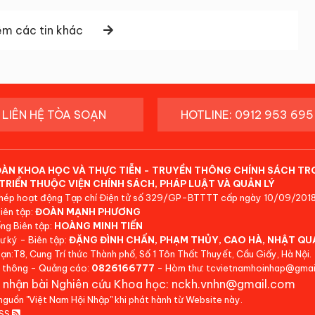
m các tin khác
LIÊN HỆ TÒA SOẠN
HOTLINE: 0912 953 695
ĐÀN KHOA HỌC VÀ THỰC TIỄN - TRUYỀN THÔNG CHÍNH SÁCH TR
TRIỂN THUỘC VIỆN CHÍNH SÁCH, PHÁP LUẬT VÀ QUẢN LÝ
hép hoạt động Tạp chí Điện tử số 329/GP-BTTTT cấp ngày 10/09/2018
iên tập:
ĐOÀN MẠNH PHƯƠNG
ng Biên tập:
HOÀNG MINH TIẾN
ư ký - Biên tập:
ĐẶNG ĐÌNH CHẤN, PHẠM THỦY, CAO HÀ, NHẬT QU
ạn:T8, Cung Trí thức Thành phố, Số 1 Tôn Thất Thuyết, Cầu Giấy, Hà Nội.
 thông - Quảng cáo:
0826166777
- Hòm thư: tcvietnamhoinhap@gmai
 nhận bài Nghiên cứu Khoa học: nckh.vnhn@gmail.com
 nguồn "Việt Nam Hội Nhập" khi phát hành từ Website này.
RSS