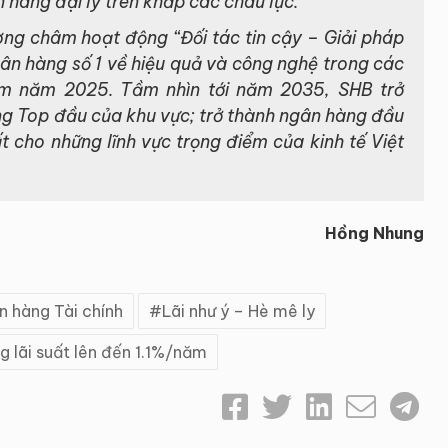
 hàng đại lý trên khắp các châu lục.
ơng châm hoạt động “Đối tác tin cậy – Giải pháp
ân hàng số 1 về hiệu quả và công nghệ trong các
am năm 2025. Tầm nhìn tới năm 2035, SHB trở
ng Top đầu của khu vực; trở thành ngân hàng đầu
 cho những lĩnh vực trọng điểm của kinh tế Việt
Hồng Nhung
n hàng Tài chính
Lãi như ý – Hè mê ly
g lãi suất lên đến 1.1%/năm