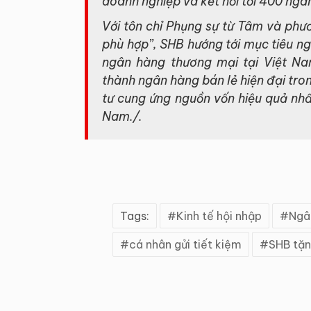
doanh nghiệp và kết nối tới 400 ngân
Với tôn chỉ Phụng sự từ Tâm và phư
phù hợp”, SHB hướng tới mục tiêu ng
ngân hàng thương mại tại Việt N
thành ngân hàng bán lẻ hiện đại tro
tư cung ứng nguồn vốn hiệu quả nhất
Nam./.
Tags:
Kinh tế hội nhập
Ngâ
cá nhân gửi tiết kiệm
SHB tặn