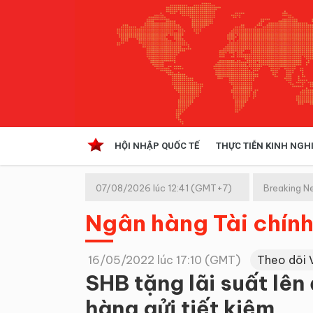
HỘI NHẬP QUỐC TẾ
THỰC TIỄN KINH NGH
HỘI NHẬP QUỐC TẾ
VĂN 
07/08/2026 lúc 12:41 (GMT+7)
Breaking N
Kinh tế hội nhập
Ngân hàng Tài chín
Doanh nghiệp
NGHIÊN CỨU PHÁP LUẬT
THỰC
16/05/2022 lúc 17:10 (GMT)
Theo dõi 
SHB tặng lãi suất lê
hàng gửi tiết kiệm