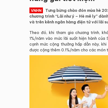
Tưng bừng chào đón mùa hè 202
VNHN
chương trình “Lãi như ý – Hè mê ly” dàn
và trên kênh ngân hàng điện tử với lãi s
Theo đó, khi tham gia chương trình, kh
1%/năm vào mức lãi suất hiện hành của S
cạnh mức cộng thưởng hấp dẫn này, khi 
được cộng thêm 0.1%/năm cho các món ti