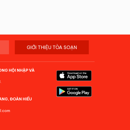
GIỚI THIỆU TÒA SOẠN
ONG HỘI NHẬP VÀ
.
ANG, ĐOÀN HIẾU
l.com