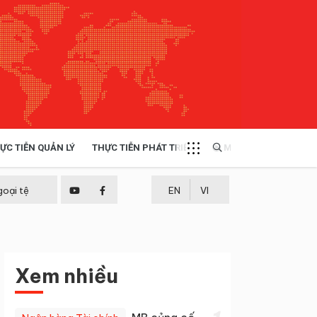
ỰC TIỄN QUẢN LÝ
THỰC TIỄN PHÁT TRIỂN
MULTIMEDIA
TÀI NGUYÊN - MÔI TRƯỜNG
goại tệ
EN
VI
THỰC TIỄN - KINH NGHIỆM
Xem nhiều