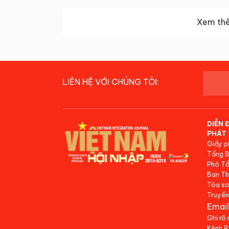
Xem thê
LIÊN HỆ VỚI CHÚNG TÔI:
DIỄN 
PHÁT 
Giấy p
Tổng B
Phó Tổ
Ban Th
Tòa so
Truyền
Email
Ghi rõ
Kênh 