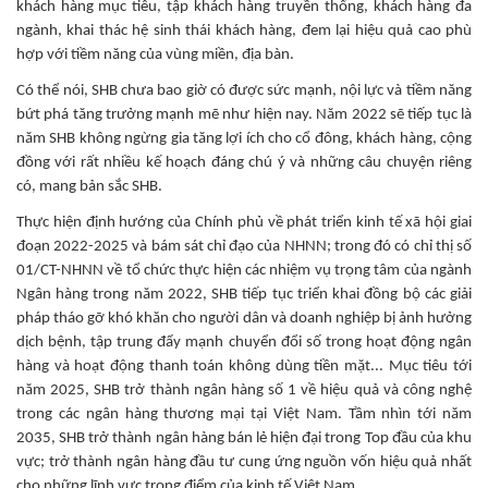
khách hàng mục tiêu, tập khách hàng truyền thống, khách hàng đa
ngành, khai thác hệ sinh thái khách hàng, đem lại hiệu quả cao phù
hợp với tiềm năng của vùng miền, địa bàn.
Có thể nói, SHB chưa bao giờ có được sức mạnh, nội lực và tiềm năng
bứt phá tăng trưởng mạnh mẽ như hiện nay. Năm 2022 sẽ tiếp tục là
năm SHB không ngừng gia tăng lợi ích cho cổ đông, khách hàng, cộng
đồng với rất nhiều kế hoạch đáng chú ý và những câu chuyện riêng
có, mang bản sắc SHB.
Thực hiện định hướng của Chính phủ về phát triển kinh tế xã hội giai
đoạn 2022-2025 và bám sát chỉ đạo của NHNN; trong đó có chỉ thị số
01/CT-NHNN về tổ chức thực hiện các nhiệm vụ trọng tâm của ngành
Ngân hàng trong năm 2022, SHB tiếp tục triển khai đồng bộ các giải
pháp tháo gỡ khó khăn cho người dân và doanh nghiệp bị ảnh hưởng
dịch bệnh, tập trung đẩy mạnh chuyển đổi số trong hoạt động ngân
hàng và hoạt động thanh toán không dùng tiền mặt... Mục tiêu tới
năm 2025, SHB trở thành ngân hàng số 1 về hiệu quả và công nghệ
trong các ngân hàng thương mại tại Việt Nam. Tầm nhìn tới năm
2035, SHB trở thành ngân hàng bán lẻ hiện đại trong Top đầu của khu
vực; trở thành ngân hàng đầu tư cung ứng nguồn vốn hiệu quả nhất
cho những lĩnh vực trọng điểm của kinh tế Việt Nam.