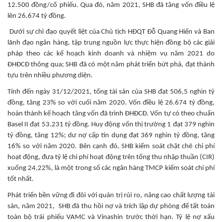
12.500 đồng/cổ phiếu. Qua đó, năm 2021, SHB đã tăng vốn điều lệ
lên 26.674 tỷ đồng.
Dưới sự chỉ đạo quyết liệt của Chủ tịch HĐQT Đỗ Quang Hiển và Ban
lãnh đạo ngân hàng, tập trung nguồn lực thực hiện đồng bộ các giải
pháp theo các kế hoạch kinh doanh và nhiệm vụ năm 2021 do
ĐHĐCĐ thông qua; SHB đã có một năm phát triển bứt phá, đạt thành
tựu trên nhiều phương diện.
Tính đến ngày 31/12/2021, tổng tài sản của SHB đạt 506,5 nghìn tỷ
đồng, tăng 23% so với cuối năm 2020. Vốn điều lệ 26.674 tỷ đồng,
hoàn thành kế hoạch tăng vốn đã trình ĐHĐCĐ. Vốn tự có theo chuẩn
Basel II đạt 53.231 tỷ đồng. Huy động vốn thị trường 1 đạt 379 nghìn
tỷ đồng, tăng 12%; dư nợ cấp tín dụng đạt 369 nghìn tỷ đồng, tăng
16% so với năm 2020. Bên cạnh đó, SHB kiểm soát chặt chẽ chi phí
hoạt động, đưa tỷ lệ chi phí hoạt động trên tổng thu nhập thuần (CIR)
xuống 24,22%, là một trong số các ngân hàng TMCP kiểm soát chi phí
tốt nhất.
Phát triển bền vững đi đôi với quản trị rủi ro, nâng cao chất lượng tài
sản, năm 2021, SHB đã thu hồi nợ và trích lập dự phòng để tất toán
toàn bộ trái phiếu VAMC và Vinashin trước thời hạn. Tỷ lệ nợ xấu