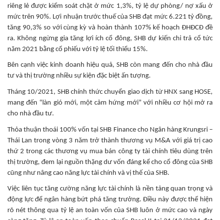
riêng lẻ được kiểm soát chặt ở mức 1,3%, tỷ lệ dự phòng/ nợ xấu ở
mức trên 90%. Lợi nhuận trước thuế của SHB đạt mức 6.221 tỷ đồng,
tăng 90,3% so với cùng kỳ và hoàn thành 107% kế hoạch ĐHĐCĐ đề
ra. Không ngừng gia tăng lợi ích cổ đông, SHB dự kiến chi trả cổ tức
năm 2021 bằng cổ phiếu với tỷ lệ tối thiểu 15%.
Bên cạnh việc kinh doanh hiệu quả, SHB còn mang đến cho nhà đầu
tư và thị trường nhiều sự kiện đặc biệt ấn tượng.
Tháng 10/2021, SHB chính thức chuyển giao dịch từ HNX sang HOSE,
mang đến “làn gió mới, một cảm hứng mới” với nhiều cơ hội mở ra
cho nhà đầu tư.
Thỏa thuận thoái 100% vốn tại SHB Finance cho Ngân hàng Krungsri –
Thái Lan trong vòng 3 năm trở thành thương vụ M&A với giá trị cao
thứ 2 trong các thương vụ mua bán công ty tài chính tiêu dùng trên
thị trường, đem lại nguồn thặng dư vốn đáng kể cho cổ đông của SHB
cũng như nâng cao năng lực tài chính và vị thế của SHB.
Việc liên tục tăng cường năng lực tài chính là nền tảng quan trọng và
động lực để ngân hàng bứt phá tăng trưởng. Điều này được thể hiện
rõ nét thông qua tỷ lệ an toàn vốn của SHB luôn ở mức cao và ngày