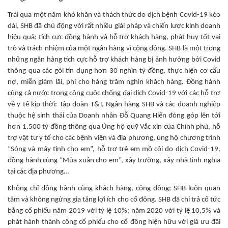
Trải qua một năm khó khăn và thách thức do dịch bệnh Covid-19 kéo
dài, SHB đã chủ động với rất nhiều giải pháp và chiến lược kinh doanh
hiệu quả; tích cực đồng hành và hỗ trợ khách hàng, phát huy tốt vai
trò và trách nhiệm của một ngân hàng vì cộng đồng. SHB là một trong
những ngân hàng tích cực hỗ trợ khách hàng bị ảnh hưởng bởi Covid
thông qua các gói tín dụng hơn 30 nghìn tỷ đồng, thực hiện cơ cấu
nợ, miễn giảm lãi, phí cho hàng trăm nghìn khách hàng. Đồng hành
cùng cả nước trong công cuộc chống đại dịch Covid-19 với các hỗ trợ
về y tế kịp thời: Tập đoàn T&T, Ngân hàng SHB và các doanh nghiệp
thuộc hệ sinh thái của Doanh nhân Đỗ Quang Hiển đóng góp lên tới
hơn 1.500 tỷ đồng thông qua Ủng hộ quỹ Vắc xin của Chính phủ, hỗ
trợ vật tư y tế cho các bệnh viện và địa phương, ủng hộ chương trình
“Sóng và máy tính cho em”, hỗ trợ trẻ em mồ côi do dịch Covid-19,
đồng hành cùng “Mùa xuân cho em”, xây trường, xây nhà tình nghĩa
tại các địa phương…
Không chỉ đồng hành cùng khách hàng, cộng đồng; SHB luôn quan
tâm và không ngừng gia tăng lợi ích cho cổ đông. SHB đã chi trả cổ tức
bằng cổ phiếu năm 2019 với tỷ lệ 10%; năm 2020 với tỷ lệ 10,5% và
phát hành thành công cổ phiếu cho cổ đông hiện hữu với giá ưu đãi