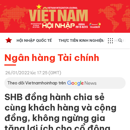
HỘI NHẬP QUỐC TẾ
THỰC TIỄN KINH NGHIỆM
CHÍNH SÁ
Ngân hàng Tài chính
26/01/2022 lúc 17:25 (GMT)
Theo dõi Vietnamhoinhap trên
SHB đồng hành chia sẻ
cùng khách hàng và cộng
đồng, không ngừng gia
tăng lợi ích cho cổ đông