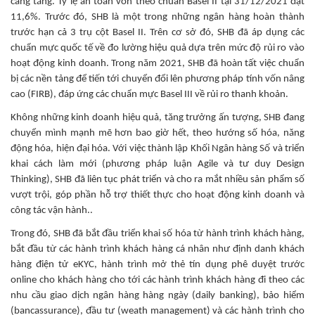
càng tăng. Tỷ lệ an toàn vốn theo chuẩn Basel II tại 31/12/2021 đạt
11,6%. Trước đó, SHB là một trong những ngân hàng hoàn thành
trước hạn cả 3 trụ cột Basel II. Trên cơ sở đó, SHB đã áp dụng các
chuẩn mực quốc tế về đo lường hiệu quả dựa trên mức độ rủi ro vào
hoạt động kinh doanh. Trong năm 2021, SHB đã hoàn tất việc chuẩn
bị các nền tảng để tiến tới chuyển đổi lên phương pháp tính vốn nâng
cao (FIRB), đáp ứng các chuẩn mực Basel III về rủi ro thanh khoản.
Không những kinh doanh hiệu quả, tăng trưởng ấn tượng, SHB đang
chuyển mình mạnh mẽ hơn bao giờ hết, theo hướng số hóa, năng
động hóa, hiện đại hóa. Với việc thành lập Khối Ngân hàng Số và triển
khai cách làm mới (phương pháp luận Agile và tư duy Design
Thinking), SHB đã liên tục phát triển và cho ra mắt nhiều sản phẩm số
vượt trội, góp phần hỗ trợ thiết thực cho hoạt động kinh doanh và
công tác vận hành..
Trong đó, SHB đã bắt đầu triển khai số hóa từ hành trình khách hàng,
bắt đầu từ các hành trình khách hàng cá nhân như định danh khách
hàng điện tử eKYC, hành trình mở thẻ tín dụng phê duyệt trước
online cho khách hàng cho tới các hành trình khách hàng đi theo các
nhu cầu giao dịch ngân hàng hàng ngày (daily banking), bảo hiểm
(bancassurance), đầu tư (weath management) và các hành trình cho