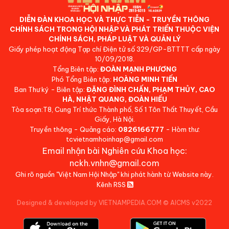
DIỄN ĐÀN KHOA HỌC VÀ THỰC TIỄN - TRUYỀN THÔNG
CHÍNH SÁCH TRONG HỘI NHẬP VÀ PHÁT TRIỂN THUỘC VIỆN
CHÍNH SÁCH, PHÁP LUẬT VÀ QUẢN LÝ
Giấy phép hoạt động Tạp chí Điện tử số 329/GP-BTTTT cấp ngày
10/09/2018.
Tổng Biên tập:
ĐOÀN MẠNH PHƯƠNG
Phó Tổng Biên tập:
HOÀNG MINH TIẾN
Ban Thư ký - Biên tập:
ĐẶNG ĐÌNH CHẤN, PHẠM THỦY, CAO
HÀ, NHẬT QUANG, ĐOÀN HIẾU
Tòa soạn:T8, Cung Trí thức Thành phố, Số 1 Tôn Thất Thuyết, Cầu
Giấy, Hà Nội.
Truyền thông - Quảng cáo:
0826166777
- Hòm thư:
tcvietnamhoinhap@gmail.com
Email nhận bài Nghiên cứu Khoa học:
nckh.vnhn@gmail.com
Ghi rõ nguồn "Việt Nam Hội Nhập" khi phát hành từ Website này.
Kênh RSS
Designed & developed by VIETNAMPEDIA.COM
©
AICMS v2022