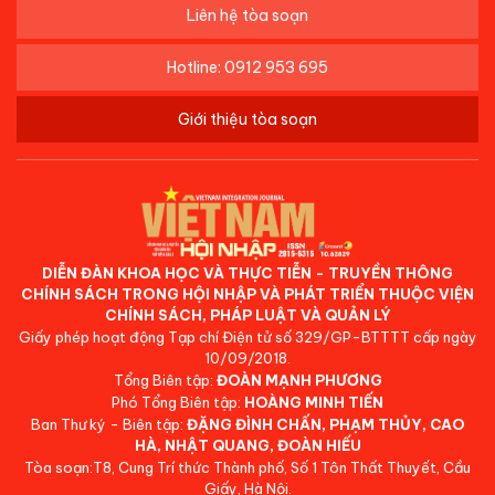
Liên hệ tòa soạn
Hotline: 0912 953 695
Giới thiệu tòa soạn
DIỄN ĐÀN KHOA HỌC VÀ THỰC TIỄN - TRUYỀN THÔNG
CHÍNH SÁCH TRONG HỘI NHẬP VÀ PHÁT TRIỂN THUỘC VIỆN
CHÍNH SÁCH, PHÁP LUẬT VÀ QUẢN LÝ
Giấy phép hoạt động Tạp chí Điện tử số 329/GP-BTTTT cấp ngày
10/09/2018.
Tổng Biên tập:
ĐOÀN MẠNH PHƯƠNG
Phó Tổng Biên tập:
HOÀNG MINH TIẾN
Ban Thư ký - Biên tập:
ĐẶNG ĐÌNH CHẤN, PHẠM THỦY, CAO
HÀ, NHẬT QUANG, ĐOÀN HIẾU
Tòa soạn:T8, Cung Trí thức Thành phố, Số 1 Tôn Thất Thuyết, Cầu
Giấy, Hà Nội.