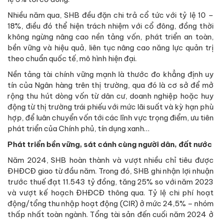
Nhiều năm qua, SHB đều đặn chi trả cổ tức với tỷ lệ 10 –
18%, điều đó thể hiện trách nhiệm với cổ đông, đồng thời
không ngừng nâng cao nền tảng vốn, phát triển an toàn,
bền vững và hiệu quả, liên tục nâng cao năng lực quản trị
theo chuẩn quốc tế, mô hình hiện đại.
Nền tảng tài chính vững mạnh là thước đo khẳng định uy
tín của Ngân hàng trên thị trường, qua đó là cơ sở để mở
rộng thu hút dòng vốn từ dân cư, doanh nghiệp hoặc huy
động từ thị trường trái phiếu với mức lãi suất và kỳ hạn phù
hợp, để luân chuyển vốn tới các lĩnh vực trọng điểm, ưu tiên
phát triển của Chính phủ, tín dụng xanh…
Phát triển bền vững, sát cánh cùng người dân, đất nước
Năm 2024, SHB hoàn thành và vượt nhiều chỉ tiêu được
ĐHĐCĐ giao từ đầu năm. Trong đó, SHB ghi nhận lợi nhuận
trước thuế đạt 11.543 tỷ đồng, tăng 25% so với năm 2023
và vượt kế hoạch ĐHĐCĐ thông qua. Tỷ lệ chi phí hoạt
động/tổng thu nhập hoạt động (CIR) ở mức 24,5% – nhóm
thấp nhất toàn ngành. Tổng tài sản đến cuối năm 2024 ở