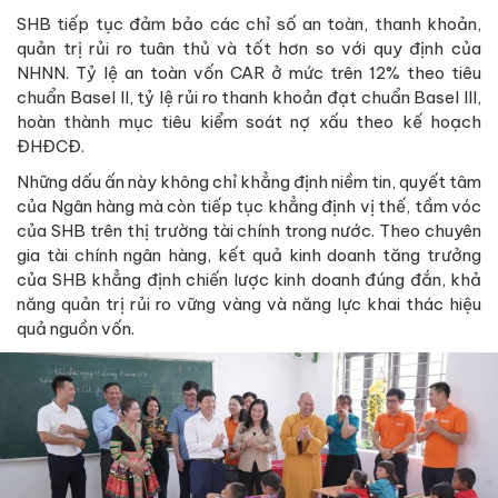
SHB tiếp tục đảm bảo các chỉ số an toàn, thanh khoản,
quản trị rủi ro tuân thủ và tốt hơn so với quy định của
NHNN. Tỷ lệ an toàn vốn CAR ở mức trên 12% theo tiêu
chuẩn Basel II, tỷ lệ rủi ro thanh khoản đạt chuẩn Basel III,
hoàn thành mục tiêu kiểm soát nợ xấu theo kế hoạch
ĐHĐCĐ.
Những dấu ấn này không chỉ khẳng định niềm tin, quyết tâm
của Ngân hàng mà còn tiếp tục khẳng định vị thế, tầm vóc
của SHB trên thị trường tài chính trong nước. Theo chuyên
gia tài chính ngân hàng, kết quả kinh doanh tăng trưởng
của SHB khẳng định chiến lược kinh doanh đúng đắn, khả
năng quản trị rủi ro vững vàng và năng lực khai thác hiệu
quả nguồn vốn.