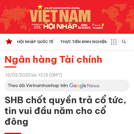
HỘI NHẬP QUỐC TẾ
THỰC TIỄN KINH NGHIỆM
CHÍNH SÁ
Ngân hàng Tài chính
13/02/2025 lúc 13:15 (GMT)
Theo dõi Vietnamhoinhap trên
SHB chốt quyền trả cổ tức,
tin vui đầu năm cho cổ
đông