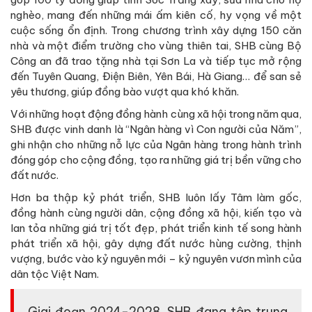
nghèo, mang đến những mái ấm kiên cố, hy vọng về một
cuộc sống ổn định. Trong chương trình xây dựng 150 căn
nhà và một điểm trường cho vùng thiên tai, SHB cùng Bộ
Công an đã trao tặng nhà tại Sơn La và tiếp tục mở rộng
đến Tuyên Quang, Điện Biên, Yên Bái, Hà Giang… để san sẻ
yêu thương, giúp đồng bào vượt qua khó khăn.
Với những hoạt động đồng hành cùng xã hội trong năm qua,
SHB được vinh danh là “Ngân hàng vì Con người của Năm”,
ghi nhận cho những nỗ lực của Ngân hàng trong hành trình
đóng góp cho cộng đồng, tạo ra những giá trị bền vững cho
đất nước.
Hơn ba thập kỷ phát triển, SHB luôn lấy Tâm làm gốc,
đồng hành cùng người dân, cộng đồng xã hội, kiến tạo và
lan tỏa những giá trị tốt đẹp, phát triển kinh tế song hành
phát triển xã hội, gây dựng đất nước hùng cường, thịnh
vượng, bước vào kỷ nguyên mới – kỷ nguyên vươn mình của
dân tộc Việt Nam.
Giai đoạn 2024-2028, SHB đang tập trung