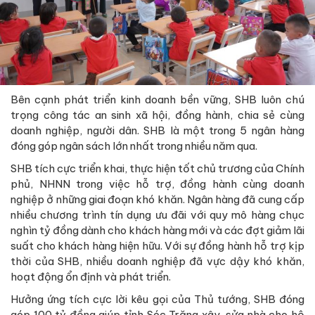
Bên cạnh phát triển kinh doanh bền vững, SHB luôn chú
trọng công tác an sinh xã hội, đồng hành, chia sẻ cùng
doanh nghiệp, người dân. SHB là một trong 5 ngân hàng
đóng góp ngân sách lớn nhất trong nhiều năm qua.
SHB tích cực triển khai, thực hiện tốt chủ trương của Chính
phủ, NHNN trong việc hỗ trợ, đồng hành cùng doanh
nghiệp ở những giai đoạn khó khăn. Ngân hàng đã cung cấp
nhiều chương trình tín dụng ưu đãi với quy mô hàng chục
nghìn tỷ đồng dành cho khách hàng mới và các đợt giảm lãi
suất cho khách hàng hiện hữu. Với sự đồng hành hỗ trợ kịp
thời của SHB, nhiều doanh nghiệp đã vực dậy khó khăn,
hoạt động ổn định và phát triển.
Hưởng ứng tích cực lời kêu gọi của Thủ tướng, SHB đóng
góp 100 tỷ đồng giúp tỉnh Sóc Trăng xây, sửa nhà cho hộ