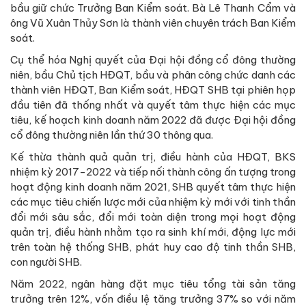
bầu giữ chức Trưởng Ban Kiểm soát. Bà Lê Thanh Cẩm và
ông Vũ Xuân Thủy Sơn là thành viên chuyên trách Ban Kiểm
soát.
Cụ thể hóa Nghị quyết của Đại hội đồng cổ đông thường
niên, bầu Chủ tịch HĐQT, bầu và phân công chức danh các
thành viên HĐQT, Ban Kiểm soát, HĐQT SHB tại phiên họp
đầu tiên đã thống nhất và quyết tâm thực hiện các mục
tiêu, kế hoạch kinh doanh năm 2022 đã được Đại hội đồng
cổ đông thường niên lần thứ 30 thông qua.
Kế thừa thành quả quản trị, điều hành của HĐQT, BKS
nhiệm kỳ 2017-2022 và tiếp nối thành công ấn tượng trong
hoạt động kinh doanh năm 2021, SHB quyết tâm thực hiện
các mục tiêu chiến lược mới của nhiệm kỳ mới với tinh thần
đổi mới sâu sắc, đổi mới toàn diện trong mọi hoạt động
quản trị, điều hành nhằm tạo ra sinh khí mới, động lực mới
trên toàn hệ thống SHB, phát huy cao độ tinh thần SHB,
con người SHB.
Năm 2022, ngân hàng đặt mục tiêu tổng tài sản tăng
trưởng trên 12%, vốn điều lệ tăng trưởng 37% so với năm