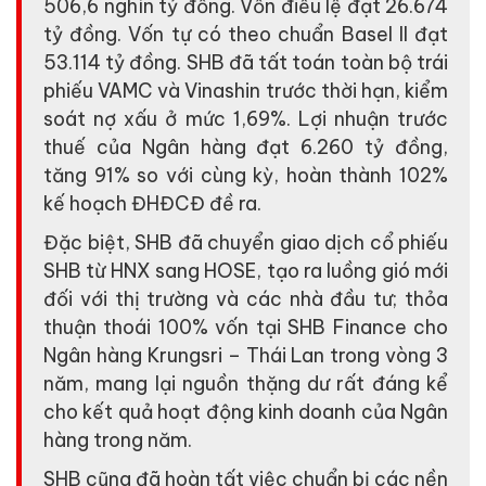
506,6 nghìn tỷ đồng. Vốn điều lệ đạt 26.674
tỷ đồng. Vốn tự có theo chuẩn Basel II đạt
53.114 tỷ đồng. SHB đã tất toán toàn bộ trái
phiếu VAMC và Vinashin trước thời hạn, kiểm
soát nợ xấu ở mức 1,69%. Lợi nhuận trước
thuế của Ngân hàng đạt 6.260 tỷ đồng,
tăng 91% so với cùng kỳ, hoàn thành 102%
kế hoạch ĐHĐCĐ đề ra.
Đặc biệt, SHB đã chuyển giao dịch cổ phiếu
SHB từ HNX sang HOSE, tạo ra luồng gió mới
đối với thị trường và các nhà đầu tư; thỏa
thuận thoái 100% vốn tại SHB Finance cho
Ngân hàng Krungsri – Thái Lan trong vòng 3
năm, mang lại nguồn thặng dư rất đáng kể
cho kết quả hoạt động kinh doanh của Ngân
hàng trong năm.
SHB cũng đã hoàn tất việc chuẩn bị các nền