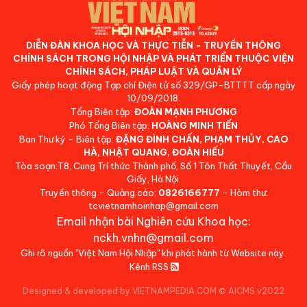
DIỄN ĐÀN KHOA HỌC VÀ THỰC TIỄN - TRUYỀN THÔNG
CHÍNH SÁCH TRONG HỘI NHẬP VÀ PHÁT TRIỂN THUỘC VIỆN
CHÍNH SÁCH, PHÁP LUẬT VÀ QUẢN LÝ
Giấy phép hoạt động Tạp chí Điện tử số 329/GP-BTTTT cấp ngày
10/09/2018.
Tổng Biên tập:
ĐOÀN MẠNH PHƯƠNG
Phó Tổng Biên tập:
HOÀNG MINH TIẾN
Ban Thư ký - Biên tập:
ĐẶNG ĐÌNH CHẤN, PHẠM THỦY, CAO
HÀ, NHẬT QUANG, ĐOÀN HIẾU
Tòa soạn:T8, Cung Trí thức Thành phố, Số 1 Tôn Thất Thuyết, Cầu
Giấy, Hà Nội.
Truyền thông - Quảng cáo:
0826166777
- Hòm thư:
tcvietnamhoinhap@gmail.com
Email nhận bài Nghiên cứu Khoa học:
nckh.vnhn@gmail.com
Ghi rõ nguồn "Việt Nam Hội Nhập" khi phát hành từ Website này.
Kênh RSS
Designed & developed by VIETNAMPEDIA.COM
©
AICMS v2022