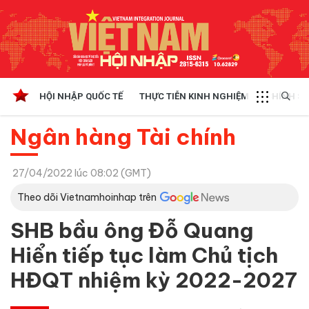
HỘI NHẬP QUỐC TẾ
THỰC TIỄN KINH NGHIỆM
CHÍNH SÁ
Ngân hàng Tài chính
27/04/2022 lúc 08:02 (GMT)
Theo dõi Vietnamhoinhap trên
SHB bầu ông Đỗ Quang
Hiển tiếp tục làm Chủ tịch
HĐQT nhiệm kỳ 2022-2027