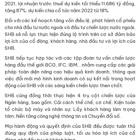
2021, lợi nhuận trước thuế dự kiến tối thiểu 11.686 tỷ đồng,
tăng 87%; dự kiến chia cổ tức năm 2022 từ 18%.
Đối với các kế hoạch tăng vốn điều lệ, phát hành cổ phiếu
cho nhà đầu tư nước ngoài và đầu tư chiến lược nước ngoài,
SHB sẽ nỗ lực thực hiện đúng lộ trình trên cơ sở đảm bảo
lợi ích của cổ đông, khách hàng, nhà đầu tư và lợi ích của
SHB.
SHB tiếp tục hợp tác với các tập đoàn tư vấn chiến lược
hàng đầu thế giới BCG, IFC, IBM… nhằm cung cấp các giải
pháp toàn diện nâng cao hiệu quả kinh doanh, thông qua
việc đổi mới mô hình kinh doanh có sự kết nối trong hoạt
động của SHB với các sáng kiến chiến lược then chốt.
SHB cũng đồng thời thực hiện 4 trụ cột chiến lược của
Ngân hàng, bao gồm: Cải cách thể chế, cơ chế; Kiện toàn
tổ chức bộ máy và nhân sự; Lấy khách hàng làm trọng
tâm; Nền tảng công nghệ thông tin và Chuyển đổi số.
Mọi hành động và quyết định của SHB đều được tuân thủ
đúng quy định của pháp luật, tối ưu hóa lợi ích của cổ
đông, nhà đầu tư và khách hàng.