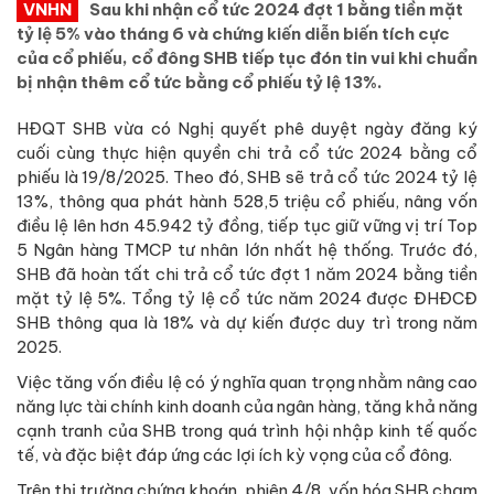
VNHN
Sau khi nhận cổ tức 2024 đợt 1 bằng tiền mặt
tỷ lệ 5% vào tháng 6 và chứng kiến diễn biến tích cực
của cổ phiếu, cổ đông SHB tiếp tục đón tin vui khi chuẩn
bị nhận thêm cổ tức bằng cổ phiếu tỷ lệ 13%.
HĐQT SHB vừa có Nghị quyết phê duyệt ngày đăng ký
cuối cùng thực hiện quyền chi trả cổ tức 2024 bằng cổ
phiếu là 19/8/2025. Theo đó, SHB sẽ trả cổ tức 2024 tỷ lệ
13%, thông qua phát hành 528,5 triệu cổ phiếu, nâng vốn
điều lệ lên hơn 45.942 tỷ đồng, tiếp tục giữ vững vị trí Top
5 Ngân hàng TMCP tư nhân lớn nhất hệ thống. Trước đó,
SHB đã hoàn tất chi trả cổ tức đợt 1 năm 2024 bằng tiền
mặt tỷ lệ 5%. Tổng tỷ lệ cổ tức năm 2024 được ĐHĐCĐ
SHB thông qua là 18% và dự kiến được duy trì trong năm
2025.
Việc tăng vốn điều lệ có ý nghĩa quan trọng nhằm nâng cao
năng lực tài chính kinh doanh của ngân hàng, tăng khả năng
cạnh tranh của SHB trong quá trình hội nhập kinh tế quốc
tế, và đặc biệt đáp ứng các lợi ích kỳ vọng của cổ đông.
Trên thị trường chứng khoán, phiên 4/8, vốn hóa SHB chạm