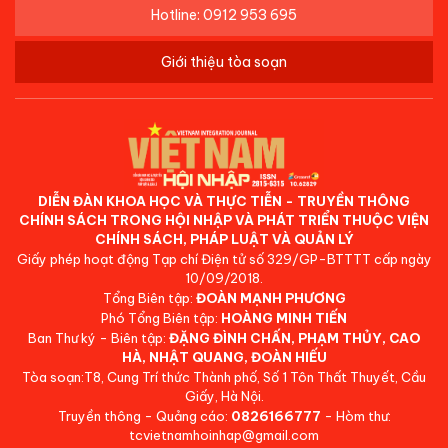
Hotline: 0912 953 695
Giới thiệu tòa soạn
DIỄN ĐÀN KHOA HỌC VÀ THỰC TIỄN - TRUYỀN THÔNG
CHÍNH SÁCH TRONG HỘI NHẬP VÀ PHÁT TRIỂN THUỘC VIỆN
CHÍNH SÁCH, PHÁP LUẬT VÀ QUẢN LÝ
Giấy phép hoạt động Tạp chí Điện tử số 329/GP-BTTTT cấp ngày
10/09/2018.
Tổng Biên tập:
ĐOÀN MẠNH PHƯƠNG
Phó Tổng Biên tập:
HOÀNG MINH TIẾN
Ban Thư ký - Biên tập:
ĐẶNG ĐÌNH CHẤN, PHẠM THỦY, CAO
HÀ, NHẬT QUANG, ĐOÀN HIẾU
Tòa soạn:T8, Cung Trí thức Thành phố, Số 1 Tôn Thất Thuyết, Cầu
Giấy, Hà Nội.
Truyền thông - Quảng cáo:
0826166777
- Hòm thư:
tcvietnamhoinhap@gmail.com