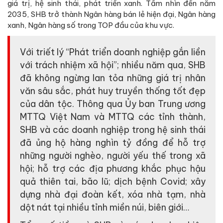
giá trị, hệ sinh thái, phát triển xanh. Tầm nhìn đến năm
2035, SHB trở thành Ngân hàng bán lẻ hiện đại, Ngân hàng
xanh, Ngân hàng số trong TOP đầu của khu vực.
Với triết lý “Phát triển doanh nghiệp gắn liền
với trách nhiệm xã hội”; nhiều năm qua, SHB
đã không ngừng lan tỏa những giá trị nhân
văn sâu sắc, phát huy truyền thống tốt đẹp
của dân tộc. Thông qua Ủy ban Trung ương
MTTQ Việt Nam và MTTQ các tỉnh thành,
SHB và các doanh nghiệp trong hệ sinh thái
đã ủng hộ hàng nghìn tỷ đồng để hỗ trợ
những người nghèo, người yếu thế trong xã
hội; hỗ trợ các địa phương khắc phục hậu
quả thiên tai, bão lũ; dịch bệnh Covid; xây
dựng nhà đại đoàn kết, xóa nhà tạm, nhà
dột nát tại nhiều tỉnh miền núi, biên giới…