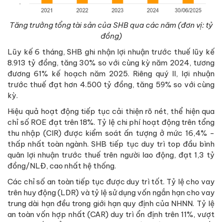
Tăng trưởng tổng tài sản của SHB qua các năm (đơn vị: tỷ
đồng)
Lũy kế 6 tháng, SHB ghi nhận lợi nhuận trước thuế lũy kế
8.913 tỷ đồng, tăng 30% so với cùng kỳ năm 2024, tương
đương 61% kế hoạch năm 2025. Riêng quý II, lợi nhuận
trước thuế đạt hơn 4.500 tỷ đồng, tăng 59% so với cùng
kỳ.
Hiệu quả hoạt động tiếp tục cải thiện rõ nét, thể hiện qua
chỉ số ROE đạt trên 18%. Tỷ lệ chi phí hoạt động trên tổng
thu nhập (CIR) được kiểm soát ấn tượng ở mức 16,4% -
thấp nhất toàn ngành. SHB tiếp tục duy trì top đầu bình
quân lợi nhuận trước thuế trên người lao động, đạt 1,3 tỷ
đồng/NLĐ, cao nhất hệ thống.
Các chỉ số an toàn tiếp tục được duy trì tốt. Tỷ lệ cho vay
trên huy động (LDR) và tỷ lệ sử dụng vốn ngắn hạn cho vay
trung dài hạn đều trong giới hạn quy định của NHNN. Tỷ lệ
an toàn vốn hợp nhất (CAR) duy trì ổn định trên 11%, vượt