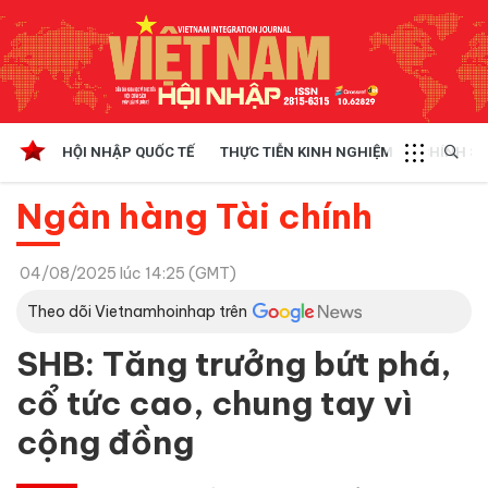
HỘI NHẬP QUỐC TẾ
THỰC TIỄN KINH NGHIỆM
CHÍNH SÁ
Ngân hàng Tài chính
04/08/2025 lúc 14:25 (GMT)
Theo dõi Vietnamhoinhap trên
SHB: Tăng trưởng bứt phá,
cổ tức cao, chung tay vì
cộng đồng