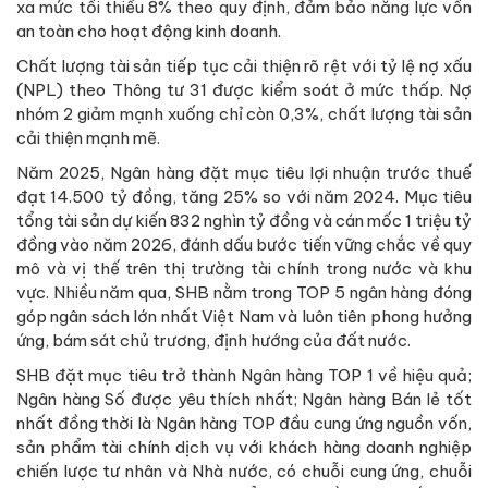
xa mức tối thiểu 8% theo quy định, đảm bảo năng lực vốn
an toàn cho hoạt động kinh doanh.
Chất lượng tài sản tiếp tục cải thiện rõ rệt với tỷ lệ nợ xấu
(NPL) theo Thông tư 31 được kiểm soát ở mức thấp. Nợ
nhóm 2 giảm mạnh xuống chỉ còn 0,3%, chất lượng tài sản
cải thiện mạnh mẽ.
Năm 2025, Ngân hàng đặt mục tiêu lợi nhuận trước thuế
đạt 14.500 tỷ đồng, tăng 25% so với năm 2024. Mục tiêu
tổng tài sản dự kiến 832 nghìn tỷ đồng và cán mốc 1 triệu tỷ
đồng vào năm 2026, đánh dấu bước tiến vững chắc về quy
mô và vị thế trên thị trường tài chính trong nước và khu
vực. Nhiều năm qua, SHB nằm trong TOP 5 ngân hàng đóng
góp ngân sách lớn nhất Việt Nam và luôn tiên phong hưởng
ứng, bám sát chủ trương, định hướng của đất nước.
SHB đặt mục tiêu trở thành Ngân hàng TOP 1 về hiệu quả;
Ngân hàng Số được yêu thích nhất; Ngân hàng Bán lẻ tốt
nhất đồng thời là Ngân hàng TOP đầu cung ứng nguồn vốn,
sản phẩm tài chính dịch vụ với khách hàng doanh nghiệp
chiến lược tư nhân và Nhà nước, có chuỗi cung ứng, chuỗi