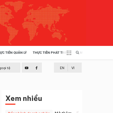
ỰC TIỄN QUẢN LÝ
THỰC TIỄN PHÁT TRIỂN
MULTIMEDIA
TÀI NGUYÊN - MÔI TRƯỜNG
goại tệ
EN
VI
THỰC TIỄN - KINH NGHIỆM
Xem nhiều