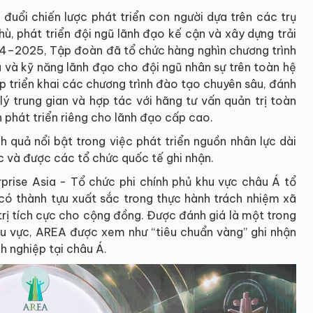
đuổi chiến lược phát triển con người dựa trên các trụ
, phát triển đội ngũ lãnh đạo kế cận và xây dựng trải
024–2025, Tập đoàn đã tổ chức hàng nghìn chương trình
ệu và kỹ năng lãnh đạo cho đội ngũ nhân sự trên toàn hệ
p triển khai các chương trình đào tạo chuyên sâu, đánh
ý trung gian và hợp tác với hãng tư vấn quản trị toàn
 phát triển riêng cho lãnh đạo cấp cao.
quả nổi bật trong việc phát triển nguồn nhân lực dài
c và được các tổ chức quốc tế ghi nhận.
rprise Asia - Tổ chức phi chính phủ khu vực châu Á tổ
ó thành tựu xuất sắc trong thực hành trách nhiệm xã
 trị tích cực cho cộng đồng. Được đánh giá là một trong
hu vực, AREA được xem như “tiêu chuẩn vàng” ghi nhận
h nghiệp tại châu Á.