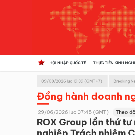
HỘI NHẬP QUỐC TẾ
THỰC TIỄN KINH NGH
HỘI NHẬP QUỐC TẾ
VĂN 
09/08/2026 lúc 19:39 (GMT+7)
Breaking N
Kinh tế hội nhập
Đồng hành doanh n
Doanh nghiệp
NGHIÊN CỨU PHÁP LUẬT
THỰC
29/06/2026 lúc 07:45 (GMT)
Theo dõ
ROX Group lần thứ tư
nghiệp Trách nhiệm 