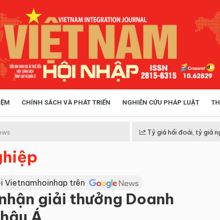
IỆM
CHÍNH SÁCH VÀ PHÁT TRIỂN
NGHIÊN CỨU PHÁP LUẬT
TH
HÓA XÃ HỘI
CHÍNH SÁCH
ews
Tỷ giá hối đoái, tỷ giá n
ghiệp
 TIỄN QUẢN LÝ
VIỆT NAM ĐIỂM ĐẾN
i Vietnamhoinhap trên
 nhận giải thưởng Doanh
Châu Á