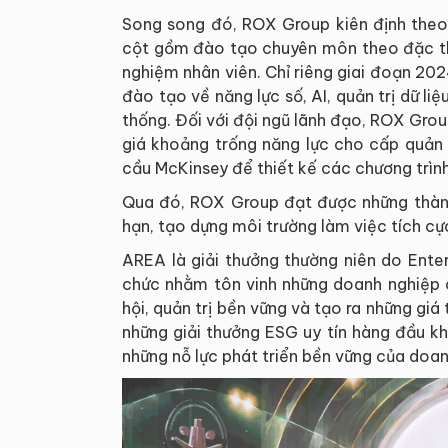
Song song đó, ROX Group kiên định theo 
cột gồm đào tạo chuyên môn theo đặc thù
nghiệm nhân viên. Chỉ riêng giai đoạn 2
đào tạo về năng lực số, AI, quản trị dữ li
thống. Đối với đội ngũ lãnh đạo, ROX Grou
giá khoảng trống năng lực cho cấp quản l
cầu McKinsey để thiết kế các chương trình
Qua đó, ROX Group đạt được những thành 
hạn, tạo dựng môi trường làm việc tích cự
AREA là giải thưởng thường niên do Ente
chức nhằm tôn vinh những doanh nghiệp c
hội, quản trị bền vững và tạo ra những giá
những giải thưởng ESG uy tín hàng đầu k
những nỗ lực phát triển bền vững của doan