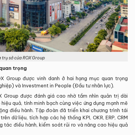
 trụ sở của ROX Group
 quan trọng
ROX Group được vinh danh ở hai hạng mục quan trọng
iệp) và Investment in People (Đầu tư nhân lực).
Group được đánh giá cao nhờ tầm nhìn quản trị dài
bộ hiệu quả, tính minh bạch cùng việc ứng dụng mạnh mẽ
ng điều hành. Tập đoàn đã triển khai chương trình tái
 trên dữ liệu, tích hợp các hệ thống KPI, OKR, ERP, CRM
 tác điều hành, kiểm soát rủi ro và nâng cao hiệu quả