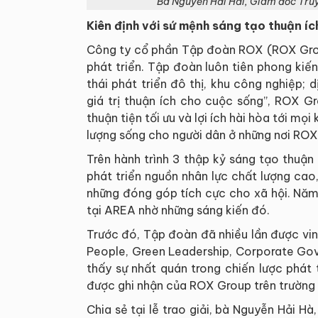
Bà Nguyễn Hải Hải, Giám đốc Truy
Kiên định với sứ mệnh sáng tạo thuận íc
Công ty cổ phần Tập đoàn ROX (ROX Grou
phát triển. Tập đoàn luôn tiên phong kiến
thái phát triển đô thị, khu công nghiệp; 
giá trị thuận ích cho cuộc sống”, ROX G
thuận tiện tối ưu và lợi ích hài hòa tới m
lượng sống cho người dân ở những nơi ROX 
Trên hành trình 3 thập kỷ sáng tạo thuận
phát triển nguồn nhân lực chất lượng cao
những đóng góp tích cực cho xã hội. Nă
tại AREA nhờ những sáng kiến đó.
Trước đó, Tập đoàn đã nhiều lần được vi
People, Green Leadership, Corporate Go
thấy sự nhất quán trong chiến lược phát 
được ghi nhận của ROX Group trên trường 
Chia sẻ tại lễ trao giải, bà Nguyễn Hải 