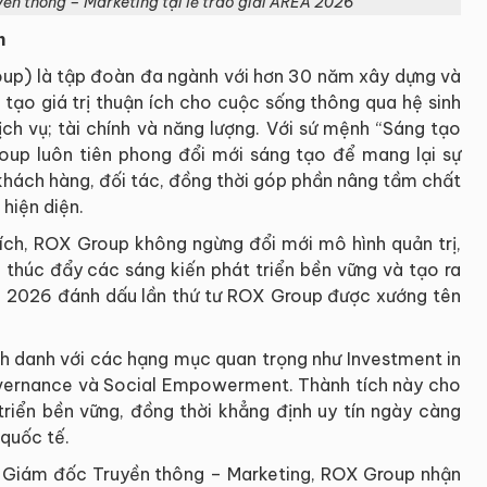
ền thông – Marketing tại lễ trao giải AREA 2026
h
p) là tập đoàn đa ngành với hơn 30 năm xây dựng và
 tạo giá trị thuận ích cho cuộc sống thông qua hệ sinh
dịch vụ; tài chính và năng lượng. Với sứ mệnh “Sáng tạo
roup luôn tiên phong đổi mới sáng tạo để mang lại sự
ọi khách hàng, đối tác, đồng thời góp phần nâng tầm chất
hiện diện.
 ích, ROX Group không ngừng đổi mới mô hình quản trị,
, thúc đẩy các sáng kiến phát triển bền vững và tạo ra
m 2026 đánh dấu lần thứ tư ROX Group được xướng tên
nh danh với các hạng mục quan trọng như Investment in
vernance và Social Empowerment. Thành tích này cho
triển bền vững, đồng thời khẳng định uy tín ngày càng
quốc tế.
Hà, Giám đốc Truyền thông – Marketing, ROX Group nhận