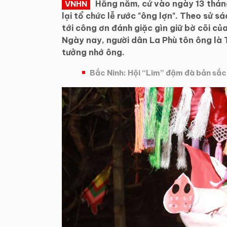
Hằng năm, cứ vào ngày 13 tháng
VNHN
lại tổ chức lễ rước "ông lợn". Theo sử sá
tới công ơn đánh giặc gìn giữ bờ cõi c
Ngày nay, người dân La Phù tôn ông là 
tưởng nhớ ông.
Bắc Ninh: Hội “Lim” đậm đà bản sắc