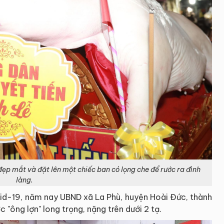
 đẹp mắt và đặt lên một chiếc ban có lọng che để rước ra đình
làng.
id-19, năm nay UBND xã La Phù, huyện Hoài Đức, thành
c "ông lợn" long trọng, nặng trên dưới 2 tạ.