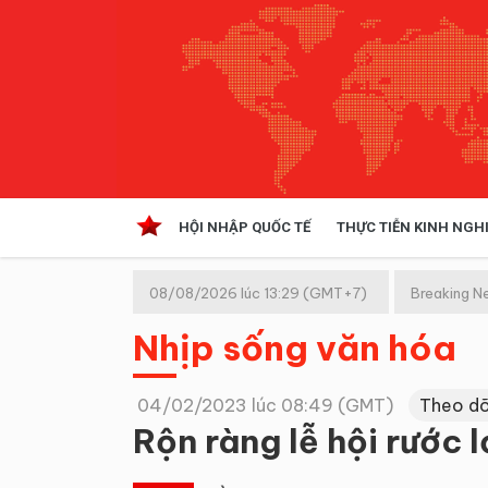
HỘI NHẬP QUỐC TẾ
THỰC TIỄN KINH NGH
HỘI NHẬP QUỐC TẾ
VĂN 
08/08/2026 lúc 13:29 (GMT+7)
Breaking N
Kinh tế hội nhập
Nhịp sống văn hóa
Doanh nghiệp
NGHIÊN CỨU PHÁP LUẬT
THỰC
04/02/2023 lúc 08:49 (GMT)
Theo dõ
Rộn ràng lễ hội rước 