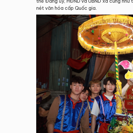
thể Đảng ủy, HĐND và UBND xã cũng như t
nét văn hóa cấp Quốc gia.