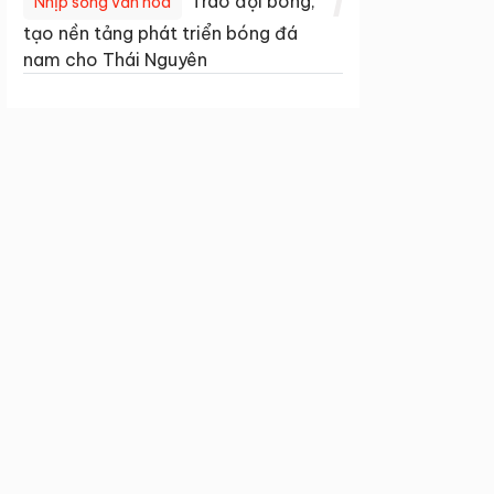
1
Trao đội bóng,
Nhịp sống văn hóa
tạo nền tảng phát triển bóng đá
nam cho Thái Nguyên