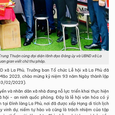
rung Thuận cùng đại diện lãnh đạo Đảng ủy và UBND xã La
an gian viết chữ thư pháp.
D xã La Phù, Trưởng ban Tổ chức Lễ hội xã La Phù đã
ý Mão 2023, chào mừng kỷ niệm 93 năm Ngày thành lập
03/02/2023).
ền và nhân dân xã nhà đang nỗ lực triển khai thực hiện
ã hội - an ninh quốc phòng. Đây là lễ hội văn hóa có ý
 tại Đình làng La Phù, nơi đã được xếp Hạng di tích lịch
 vinh dự, niềm tự hào và cũng là trách nhiệm của tập