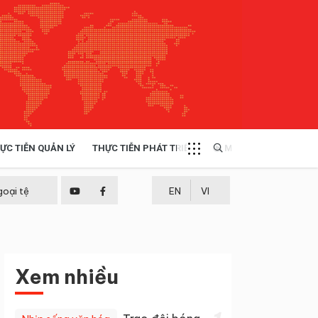
ỰC TIỄN QUẢN LÝ
THỰC TIỄN PHÁT TRIỂN
MULTIMEDIA
TÀI NGUYÊN - MÔI TRƯỜNG
goại tệ
EN
VI
THỰC TIỄN - KINH NGHIỆM
Xem nhiều