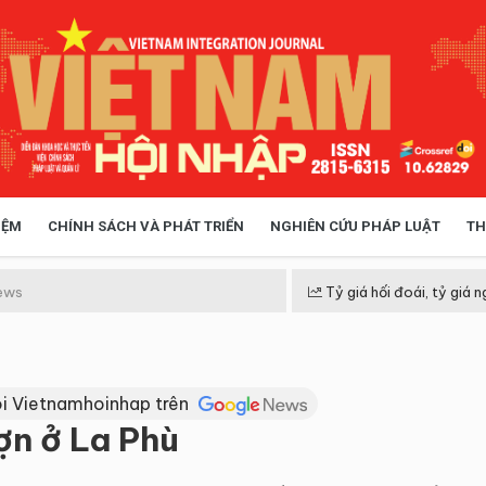
IỆM
CHÍNH SÁCH VÀ PHÁT TRIỂN
NGHIÊN CỨU PHÁP LUẬT
TH
HÓA XÃ HỘI
CHÍNH SÁCH
ews
Tỷ giá hối đoái, tỷ giá n
 TIỄN QUẢN LÝ
VIỆT NAM ĐIỂM ĐẾN
i Vietnamhoinhap trên
lợn ở La Phù