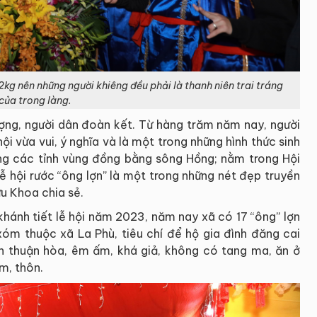
2kg nên những người khiêng đều phải là thanh niên trai tráng
của trong làng.
vượng, người dân đoàn kết. Từ hàng trăm năm nay, người
ội vừa vui, ý nghĩa và là một trong những hình thức sinh
ong các tỉnh vùng đồng bằng sông Hồng; nằm trong Hội
ễ hội rước “ông lợn” là một trong những nét đẹp truyền
u Khoa chia sẻ.
hánh tiết lễ hội năm 2023, năm nay xã có 17 “ông” lợn
xóm thuộc xã La Phù, tiêu chí để hộ gia đình đăng cai
ình thuận hòa, êm ấm, khá giả, không có tang ma, ăn ở
m, thôn.