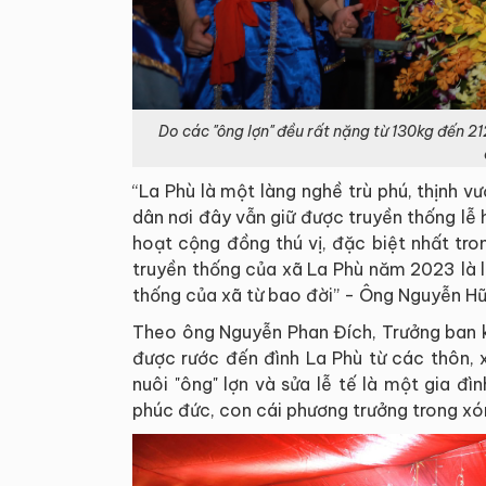
Do các "ông lợn" đều rất nặng từ 130kg đến 21
“La Phù là một làng nghề trù phú, thịnh 
dân nơi đây vẫn giữ được truyền thống lễ h
hoạt cộng đồng thú vị, đặc biệt nhất tr
truyền thống của xã La Phù năm 2023 là l
thống của xã từ bao đời” - Ông Nguyễn Hữ
Theo ông Nguyễn Phan Đích, Trưởng ban k
được rước đến đình La Phù từ các thôn, 
nuôi "ông" lợn và sửa lễ tế là một gia đ
phúc đức, con cái phương trưởng trong xó