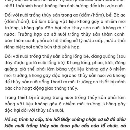
chất thải sinh hoạt không làm ảnh hưởng đến khu vực nuôi.
Đối với nuôi trồng thủy sản trong ao (đầm/hầm), bể: Bờ ao
(đầm/hầm), bể làm bằng vật liệu không gây ô nhiễm môi
trường, không gây độc hại cho thủy sản nuôi, không rò rỉ
nước. Trường hợp cơ sở nuôi trồng thủy sản thâm canh,
bán thâm canh phải có hệ thống xử lý nước cấp, nước thải
riêng biệt; nơi chứa bùn thải phù hợp.
Đối với nuôi trồng thủy sản bằng lồng bè, đăng quầng (sau
đây được gọi là nuôi lồng bè): Khung lồng, phao, lưới, đăng
quầng, giá thể phải làm bằng vật liệu không gây ô nhiễm
môi trường, không gây độc hại cho thủy sản nuôi và không
để thủy sản nuôi sổng thoát ra môi trường; có thiết bị cảnh
báo cho hoạt động giao thông thủy.
Trang thiết bị sử dụng trong nuôi trồng thủy sản phải làm
bằng vật liệu không gây ô nhiễm môi trường, không gây
độc hại đối với thủy sản nuôi.
Hồ sơ, trình tự cấp, thu hồi Giấy chứng nhận cơ sở đủ điều
kiện nuôi trồng thủy sản theo yêu cầu của tổ chức, cá