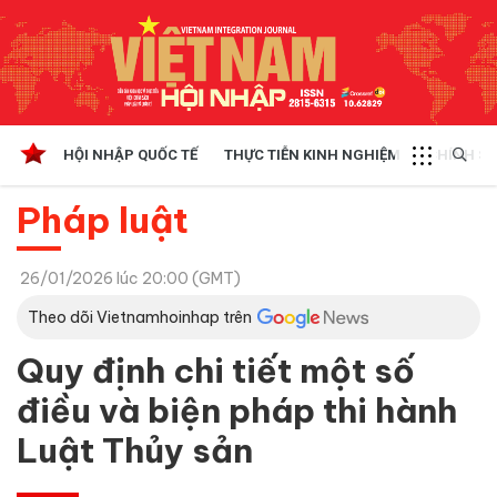
HỘI NHẬP QUỐC TẾ
THỰC TIỄN KINH NGHIỆM
CHÍNH SÁ
Pháp luật
26/01/2026 lúc 20:00 (GMT)
Theo dõi Vietnamhoinhap trên
Quy định chi tiết một số
điều và biện pháp thi hành
Luật Thủy sản