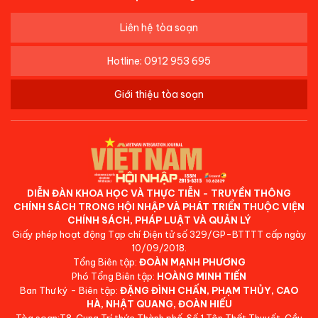
Liên hệ tòa soạn
Hotline: 0912 953 695
Giới thiệu tòa soạn
DIỄN ĐÀN KHOA HỌC VÀ THỰC TIỄN - TRUYỀN THÔNG
CHÍNH SÁCH TRONG HỘI NHẬP VÀ PHÁT TRIỂN THUỘC VIỆN
CHÍNH SÁCH, PHÁP LUẬT VÀ QUẢN LÝ
Giấy phép hoạt động Tạp chí Điện tử số 329/GP-BTTTT cấp ngày
10/09/2018.
Tổng Biên tập:
ĐOÀN MẠNH PHƯƠNG
Phó Tổng Biên tập:
HOÀNG MINH TIẾN
Ban Thư ký - Biên tập:
ĐẶNG ĐÌNH CHẤN, PHẠM THỦY, CAO
HÀ, NHẬT QUANG, ĐOÀN HIẾU
Tòa soạn:T8, Cung Trí thức Thành phố, Số 1 Tôn Thất Thuyết, Cầu