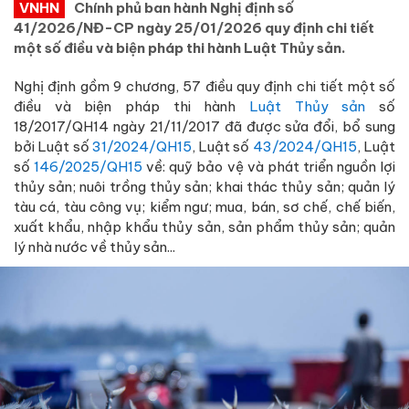
VNHN
Chính phủ ban hành Nghị định số
41/2026/NĐ-CP ngày 25/01/2026 quy định chi tiết
một số điều và biện pháp thi hành Luật Thủy sản.
Nghị định gồm 9 chương, 57 điều quy định chi tiết một số
điều và biện pháp thi hành
Luật Thủy sản
số
18/2017/QH14 ngày 21/11/2017 đã được sửa đổi, bổ sung
bởi Luật số
31/2024/QH15
, Luật số
43/2024/QH15
, Luật
số
146/2025/QH15
về: quỹ bảo vệ và phát triển nguồn lợi
thủy sản; nuôi trồng thủy sản; khai thác thủy sản; quản lý
tàu cá, tàu công vụ; kiểm ngư; mua, bán, sơ chế, chế biến,
xuất khẩu, nhập khẩu thủy sản, sản phẩm thủy sản; quản
lý nhà nước về thủy sản...