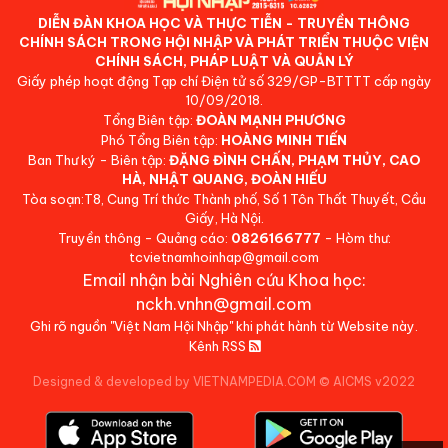
DIỄN ĐÀN KHOA HỌC VÀ THỰC TIỄN - TRUYỀN THÔNG
CHÍNH SÁCH TRONG HỘI NHẬP VÀ PHÁT TRIỂN THUỘC VIỆN
CHÍNH SÁCH, PHÁP LUẬT VÀ QUẢN LÝ
Giấy phép hoạt động Tạp chí Điện tử số 329/GP-BTTTT cấp ngày
10/09/2018.
Tổng Biên tập:
ĐOÀN MẠNH PHƯƠNG
Phó Tổng Biên tập:
HOÀNG MINH TIẾN
Ban Thư ký - Biên tập:
ĐẶNG ĐÌNH CHẤN, PHẠM THỦY, CAO
HÀ, NHẬT QUANG, ĐOÀN HIẾU
Tòa soạn:T8, Cung Trí thức Thành phố, Số 1 Tôn Thất Thuyết, Cầu
Giấy, Hà Nội.
Truyền thông - Quảng cáo:
0826166777
- Hòm thư:
tcvietnamhoinhap@gmail.com
Email nhận bài Nghiên cứu Khoa học:
nckh.vnhn@gmail.com
Ghi rõ nguồn "Việt Nam Hội Nhập" khi phát hành từ Website này.
Kênh RSS
Designed & developed by VIETNAMPEDIA.COM
©
AICMS v2022