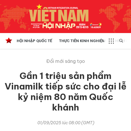
HỘI NHẬP QUỐC TẾ
THỰC TIỄN KINH NGHIỆM
CHÍNH SÁ
Đổi mới sáng tạo
Gần 1 triệu sản phẩm
Vinamilk tiếp sức cho đại lễ
kỷ niệm 80 năm Quốc
khánh
01/09/2025 lúc 08:00 (GMT)